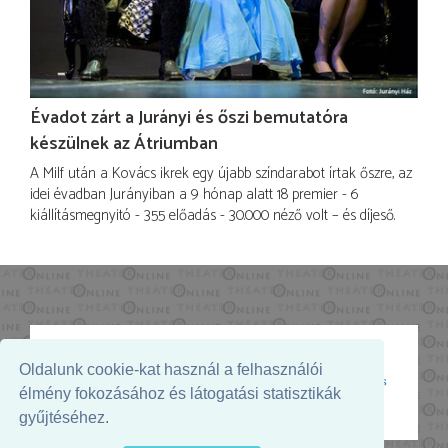
Évadot zárt a Jurányi és őszi bemutatóra
készülnek az Átriumban
A Milf után a Kovács ikrek egy újabb színdarabot írtak őszre, az
idei évadban Jurányiban a 9 hónap alatt 18 premier - 6
kiállításmegnyitó - 355 előadás - 30.000 néző volt – és díjeső.
Oldalunk cookie-kat használ a felhasználói
Az oldal megjelenését támogatja:
élmény fokozásához és látogatási statisztikák
gyűjtéséhez.