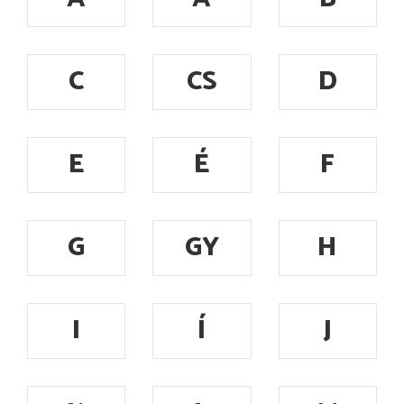
C
CS
D
E
É
F
G
GY
H
I
Í
J