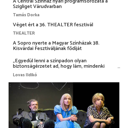
A Centrál Színház nyári programsorozata a
Szigliget Várudvarban
Tamás Dorka
Véget ért a 36. THEALTER fesztivál
THEALTER
A Sopro nyerte a Magyar Színházak 38.
Kisvárdai Fesztiváljának fődíját
„Egyedül lenni a színpadon olyan
biztonságérzetet ad, hogy lám, mindenki
más nélkül is megvagyok magammal…”
Lovas Ildikó