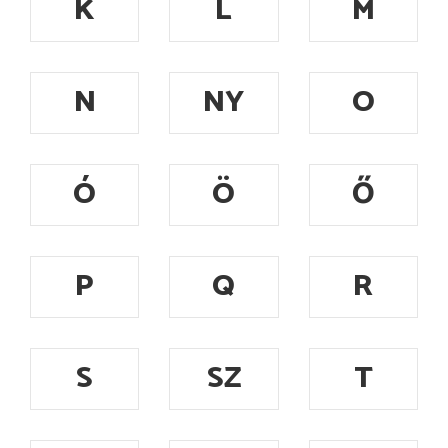
K
L
M
N
NY
O
Ó
Ö
Ő
P
Q
R
S
SZ
T