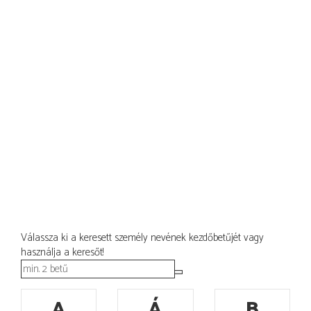
Válassza ki a keresett személy nevének kezdőbetűjét vagy
használja a keresőt!
A
Á
B