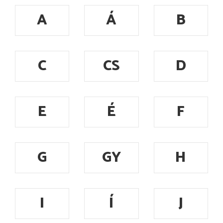
A
Á
B
C
CS
D
E
É
F
G
GY
H
I
Í
J