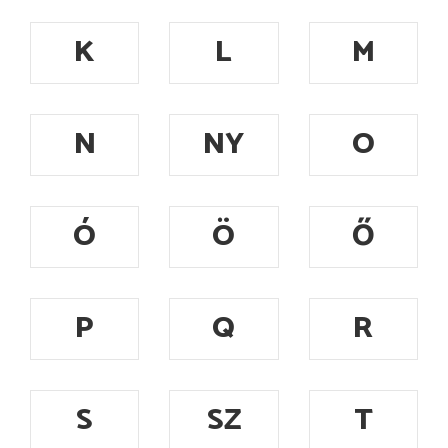
K
L
M
N
NY
O
Ó
Ö
Ő
P
Q
R
S
SZ
T