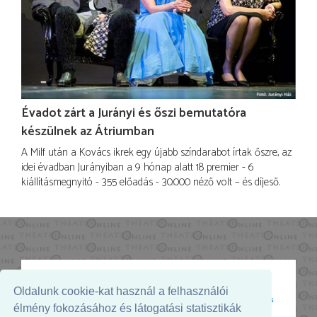
Évadot zárt a Jurányi és őszi bemutatóra
készülnek az Átriumban
A Milf után a Kovács ikrek egy újabb színdarabot írtak őszre, az
idei évadban Jurányiban a 9 hónap alatt 18 premier - 6
kiállításmegnyitó - 355 előadás - 30.000 néző volt – és díjeső.
Oldalunk cookie-kat használ a felhasználói
Az oldal megjelenését támogatja:
élmény fokozásához és látogatási statisztikák