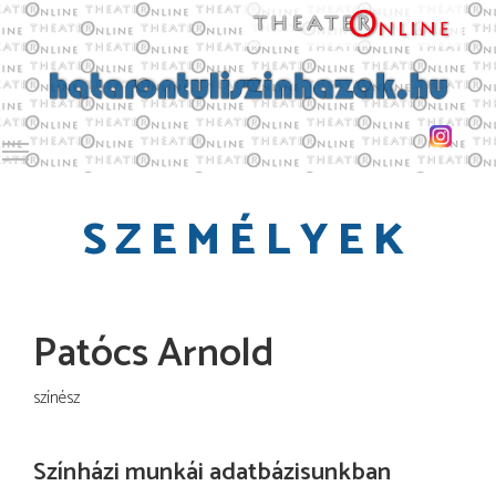
Toggle main menu visibility
SZEMÉLYEK
Patócs Arnold
színész
Színházi munkái adatbázisunkban