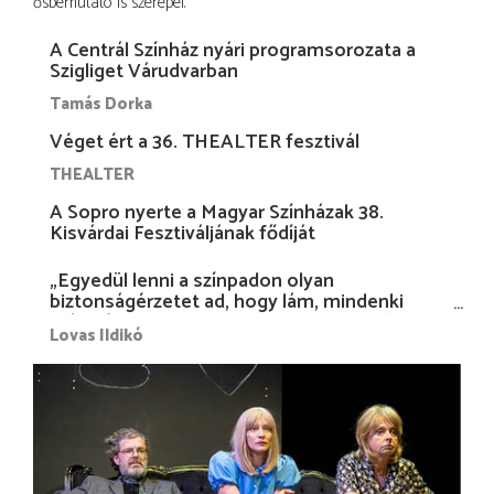
ősbemutató is szerepel.
A Centrál Színház nyári programsorozata a
Szigliget Várudvarban
Tamás Dorka
Véget ért a 36. THEALTER fesztivál
THEALTER
A Sopro nyerte a Magyar Színházak 38.
Kisvárdai Fesztiváljának fődíját
„Egyedül lenni a színpadon olyan
biztonságérzetet ad, hogy lám, mindenki
más nélkül is megvagyok magammal…”
Lovas Ildikó