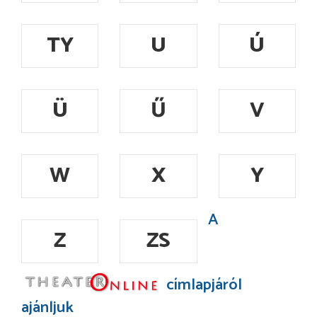
TY
U
Ú
Ü
Ű
V
W
X
Y
A
Z
ZS
címlapjáról
ajánljuk