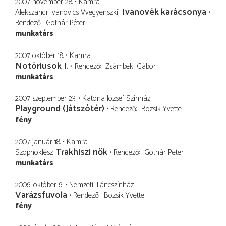
2007. november 28.
Kamra
Ivanovék karácsonya
Alekszandr Ivanovics Vvegyenszkij
Rendező
Gothár Péter
munkatárs
2007. október 18.
Kamra
Notóriusok I.
Rendező
Zsámbéki Gábor
munkatárs
2007. szeptember 23.
Katona József Színház
Playground (Játszótér)
Rendező
Bozsik Yvette
fény
2007. január 18.
Kamra
Trakhiszi nők
Szophoklész
Rendező
Gothár Péter
munkatárs
2006. október 6.
Nemzeti Táncszínház
Varázsfuvola
Rendező
Bozsik Yvette
fény