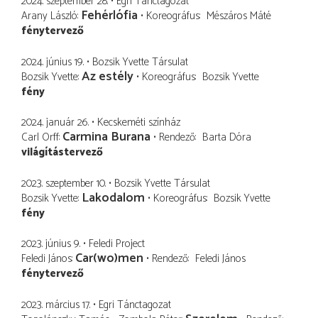
2024. szeptember 28.
Egri Tánctagozat
Fehérlófia
Arany László
Koreográfus
Mészáros Máté
fénytervező
2024. június 19.
Bozsik Yvette Társulat
Az estély
Bozsik Yvette
Koreográfus
Bozsik Yvette
fény
2024. január 26.
Kecskeméti színház
Carmina Burana
Carl Orff
Rendező
Barta Dóra
világítástervező
2023. szeptember 10.
Bozsik Yvette Társulat
Lakodalom
Bozsik Yvette
Koreográfus
Bozsik Yvette
fény
2023. június 9.
Feledi Project
Car(wo)men
Feledi János
Rendező
Feledi János
fénytervező
2023. március 17.
Egri Tánctagozat