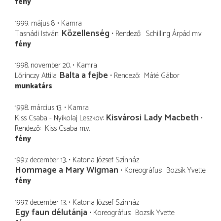
fény
1999. május 8.
Kamra
Közellenség
Tasnádi István
Rendező
Schilling Árpád
m.v.
fény
1998. november 20.
Kamra
Balta a fejbe
Lőrinczy Attila
Rendező
Máté Gábor
munkatárs
1998. március 13.
Kamra
Kisvárosi Lady Macbeth
Kiss Csaba - Nyikolaj Leszkov
Rendező
Kiss Csaba
m.v.
fény
1997. december 13.
Katona József Színház
Hommage a Mary Wigman
Koreográfus
Bozsik Yvette
fény
1997. december 13.
Katona József Színház
Egy faun délutánja
Koreográfus
Bozsik Yvette