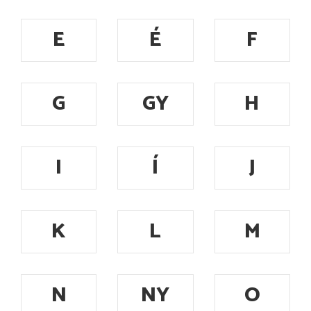
E
É
F
G
GY
H
I
Í
J
K
L
M
N
NY
O