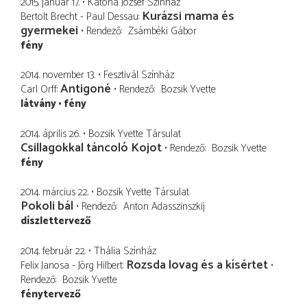
2015. január 17.
Katona József Színház
Kurázsi mama és
Bertolt Brecht - Paul Dessau
gyermekei
Rendező
Zsámbéki Gábor
fény
2014. november 13.
Fesztivál Színház
Antigoné
Carl Orff
Rendező
Bozsik Yvette
látvány
fény
2014. április 26.
Bozsik Yvette Társulat
Csillagokkal táncoló Kojot
Rendező
Bozsik Yvette
fény
2014. március 22.
Bozsik Yvette Társulat
Pokoli bál
Rendező
Anton Adasszinszkij
díszlettervező
2014. február 22.
Thália Színház
Rozsda lovag és a kísértet
Felix Janosa - Jörg Hilbert
Rendező
Bozsik Yvette
fénytervező