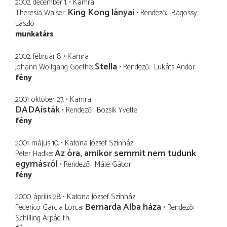
2002. december 1.
Kamra
King Kong lányai
Theresia Walser
Rendező
Bagossy
László
munkatárs
2002. február 8.
Kamra
Stella
Johann Wolfgang Goethe
Rendező
Lukáts Andor
fény
2001. október 27.
Kamra
DADAisták
Rendező
Bozsik Yvette
fény
2001. május 10.
Katona József Színház
Az óra, amikor semmit nem tudunk
Peter Hadke
egymásról
Rendező
Máté Gábor
fény
2000. április 28.
Katona József Színház
Bernarda Alba háza
Federico García Lorca
Rendező
Schilling Árpád
f.h.