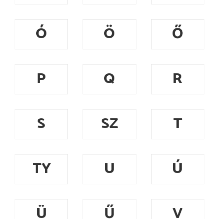
Ó
Ö
Ő
P
Q
R
S
SZ
T
TY
U
Ú
Ü
Ű
V