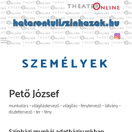
Toggle main menu visibility
SZEMÉLYEK
Pető József
munkatárs
világítástervező
világítás
fénytervező
látvány
díszlettervező
tér
fény
Színházi munkái adatbázisunkban