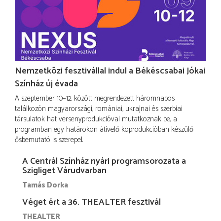
Nemzetközi fesztivállal indul a Békéscsabai Jókai
Színház új évada
A szeptember 10–12. között megrendezett háromnapos
találkozón magyarországi, romániai, ukrajnai és szerbiai
társulatok hat versenyprodukcióval mutatkoznak be, a
programban egy határokon átívelő koprodukcióban készülő
ősbemutató is szerepel.
A Centrál Színház nyári programsorozata a
Szigliget Várudvarban
Tamás Dorka
Véget ért a 36. THEALTER fesztivál
THEALTER