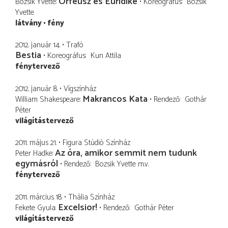
Orfeusz és Euridiké
Bozsik Yvette
Koreográfus
Bozsik
Yvette
látvány
fény
2012. január 14.
Trafó
Bestia
Koreográfus
Kun Attila
fénytervező
2012. január 8.
Vígszínház
Makrancos Kata
William Shakespeare
Rendező
Gothár
Péter
világítástervező
2011. május 21.
Figura Stúdió Színház
Az óra, amikor semmit nem tudunk
Peter Hadke
egymásról
Rendező
Bozsik Yvette
m.v.
fénytervező
2011. március 18.
Thália Színház
Excelsior!
Fekete Gyula
Rendező
Gothár Péter
világítástervező