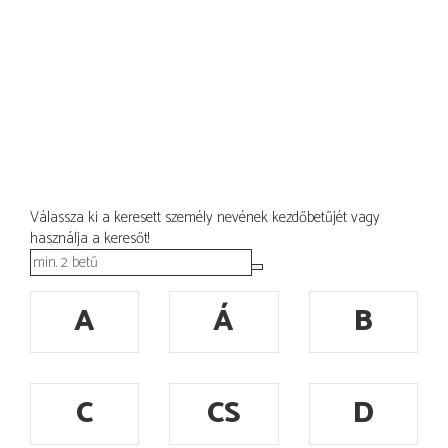
Válassza ki a keresett személy nevének kezdőbetűjét vagy
használja a keresőt!
A
Á
B
C
CS
D