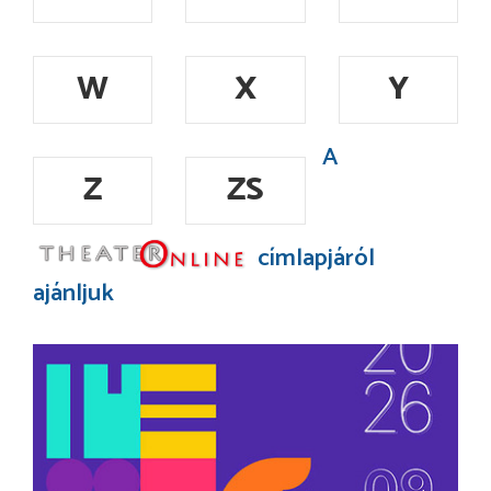
W
X
Y
A
Z
ZS
címlapjáról
ajánljuk