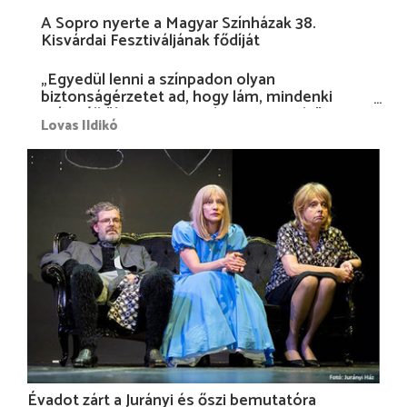
A Sopro nyerte a Magyar Színházak 38.
Kisvárdai Fesztiváljának fődíját
„Egyedül lenni a színpadon olyan
biztonságérzetet ad, hogy lám, mindenki
más nélkül is megvagyok magammal…”
Lovas Ildikó
Évadot zárt a Jurányi és őszi bemutatóra