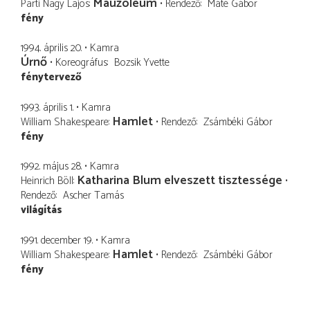
Mauzóleum
Parti Nagy Lajos
Rendező
Máté Gábor
fény
1994. április 20.
Kamra
Úrnő
Koreográfus
Bozsik Yvette
fénytervező
1993. április 1.
Kamra
Hamlet
William Shakespeare
Rendező
Zsámbéki Gábor
fény
1992. május 28.
Kamra
Katharina Blum elveszett tisztessége
Heinrich Böll
Rendező
Ascher Tamás
világítás
1991. december 19.
Kamra
Hamlet
William Shakespeare
Rendező
Zsámbéki Gábor
fény