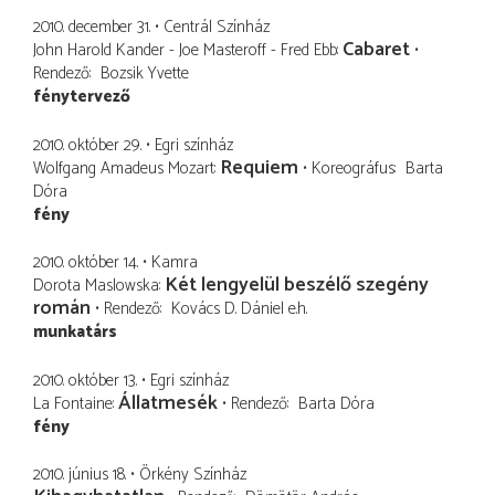
2010. december 31.
Centrál Színház
Cabaret
John Harold Kander - Joe Masteroff - Fred Ebb
Rendező
Bozsik Yvette
fénytervező
2010. október 29.
Egri színház
Requiem
Wolfgang Amadeus Mozart
Koreográfus
Barta
Dóra
fény
2010. október 14.
Kamra
Két lengyelül beszélő szegény
Dorota Maslowska
román
Rendező
Kovács D. Dániel
e.h.
munkatárs
2010. október 13.
Egri színház
Állatmesék
La Fontaine
Rendező
Barta Dóra
fény
2010. június 18.
Örkény Színház