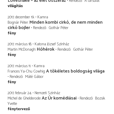
Loveshake – az élet összeráz
Rendező
A társulat
világítás
2017. december 19.
Kamra
Minden kombi cirkó, de nem minden
Bognár Péter
cirkó bojler
Rendező
Gothár Péter
fény
2017. március 18.
Katona József Színház
Hóhérok
Martin McDonagh
Rendező
Gothár Péter
fény
2017. március 11.
Kamra
A tökéletes boldogság világa
Frances Ya-Chu Cowhig
Rendező
Máté Gábor
fény
2017. február 24.
Nemzeti Színház
Az Úr komédiásai
Michel de Ghelderode
Rendező
Bozsik
Yvette
fénytervező