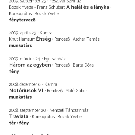
2009. szeptember 25.
Fesztivál Színház
A halál és a lányka
Bozsik Yvette - Franz Schubert
Koreográfus
Bozsik Yvette
fénytervező
2009. április 25.
Kamra
Éhség
Knut Hamsun
Rendező
Ascher Tamás
munkatárs
2009. március 24.
Egri színház
Három az egyben
Rendező
Barta Dóra
fény
2008. december 6.
Kamra
Notóriusok VI
Rendező
Máté Gábor
munkatárs
2008. szeptember 20.
Nemzeti Táncszínház
Traviata
Koreográfus
Bozsik Yvette
tér
fény