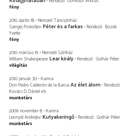
Kihagyhatatlan
Rendező
Dömötör András
fény
2010. április 18.
Nemzeti Táncszínház
Péter és a farkas
Szergej Prokofjev
Rendező
Bozsik
Yvette
fény
2010. március 19.
Nemzeti Színház
Lear király
William Shakespeare
Rendező
Gothár Péter
világítás
2010. január 30.
Kamra
Az élet álom
Don Pedro Calderón de la Barca
Rendező
Kovács D. Dániel
e.h.
munkatárs
2009. november 8.
Kamra
Kutyakeringő
Leonyid Andrejev
Rendező
Gothár Péter
munkatárs