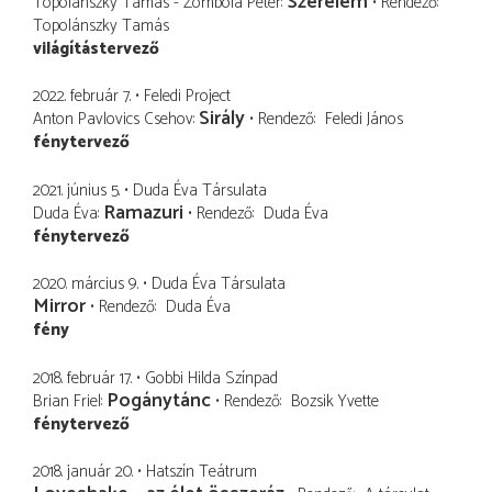
Szerelem
Topolánszky Tamás - Zombola Péter
Rendező
Topolánszky Tamás
világítástervező
2022. február 7.
Feledi Project
Sirály
Anton Pavlovics Csehov
Rendező
Feledi János
fénytervező
2021. június 5.
Duda Éva Társulata
Ramazuri
Duda Éva
Rendező
Duda Éva
fénytervező
2020. március 9.
Duda Éva Társulata
Mirror
Rendező
Duda Éva
fény
2018. február 17.
Gobbi Hilda Színpad
Pogánytánc
Brian Friel
Rendező
Bozsik Yvette
fénytervező
2018. január 20.
Hatszín Teátrum