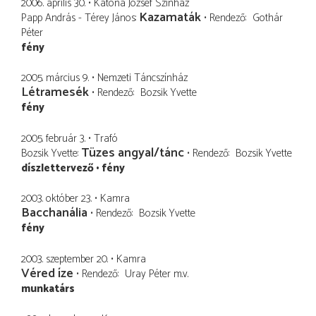
2006. április 30.
Katona József Színház
Kazamaták
Papp András - Térey János
Rendező
Gothár
Péter
fény
2005. március 9.
Nemzeti Táncszínház
Létramesék
Rendező
Bozsik Yvette
fény
2005. február 3.
Trafó
Tüzes angyal/tánc
Bozsik Yvette
Rendező
Bozsik Yvette
díszlettervező
fény
2003. október 23.
Kamra
Bacchanália
Rendező
Bozsik Yvette
fény
2003. szeptember 20.
Kamra
Véred íze
Rendező
Uray Péter
m.v.
munkatárs