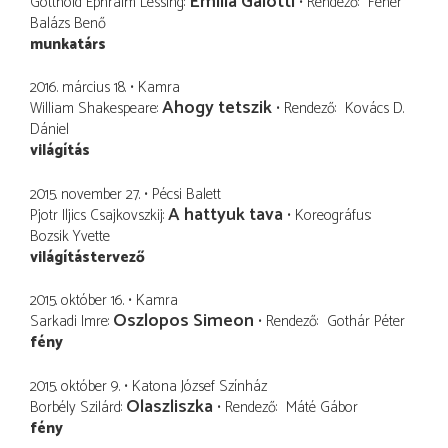
Emilia Galotti
Gotthold Ephraim Lessing
Rendező
Fehér
Balázs Benő
munkatárs
2016. március 18.
Kamra
Ahogy tetszik
William Shakespeare
Rendező
Kovács D.
Dániel
világítás
2015. november 27.
Pécsi Balett
A hattyuk tava
Pjotr Iljics Csajkovszkij
Koreográfus
Bozsik Yvette
világítástervező
2015. október 16.
Kamra
Oszlopos Simeon
Sarkadi Imre
Rendező
Gothár Péter
fény
2015. október 9.
Katona József Színház
Olaszliszka
Borbély Szilárd
Rendező
Máté Gábor
fény