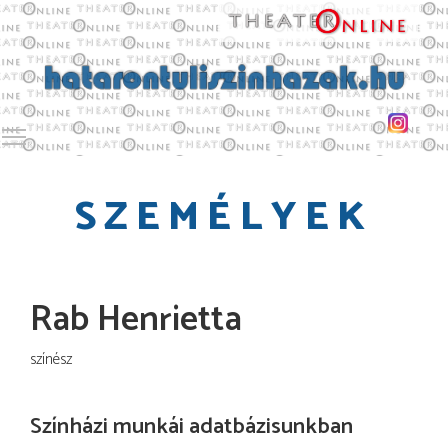
Toggle main menu visibility
SZEMÉLYEK
Rab Henrietta
színész
Színházi munkái adatbázisunkban