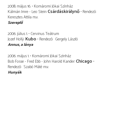
2008. május 16.
Komáromi Jókai Színház
Csárdáskirálynő
Kálmán Imre - Leo Stein
Rendező
Keresztes Attila
m.v.
Szereplő
2006. július 1.
Cervinus Teátrum
Kubo
Jozef Hollý
Rendező
Gergely László
Annus
a lánya
2006. május 1.
Komáromi Jókai Színház
Chicago
Bob Fosse - Fred Ebb - John Harold Kander
Rendező
Szabó Máté
m.v.
Hunyák