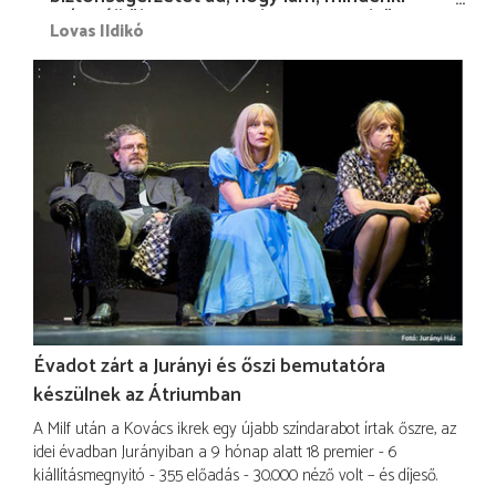
más nélkül is megvagyok magammal…”
Lovas Ildikó
Évadot zárt a Jurányi és őszi bemutatóra
készülnek az Átriumban
A Milf után a Kovács ikrek egy újabb színdarabot írtak őszre, az
idei évadban Jurányiban a 9 hónap alatt 18 premier - 6
kiállításmegnyitó - 355 előadás - 30.000 néző volt – és díjeső.