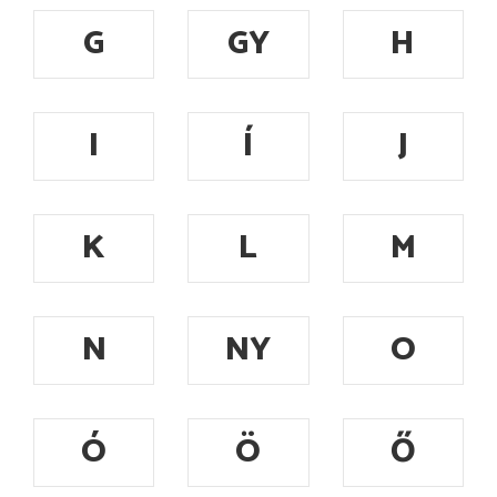
G
GY
H
I
Í
J
K
L
M
N
NY
O
Ó
Ö
Ő