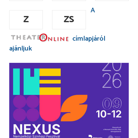
A
Z
ZS
címlapjáról
ajánljuk