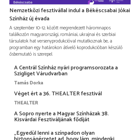
Nemzetközi fesztivállal indul a Békéscsabai Jókai
Színház új évada
A szeptember 10–12. között megrendezett háromnapos
találkozón magyarországi, romániai, ukrajnai és szerbiai
társulatok hat versenyprodukcióval mutatkoznak be, a
programban egy határokon átívelő koprodukcióban készülő
ősbemutató is szerepel.
A Centrál Színház nyári programsorozata a
Szigliget Várudvarban
Tamás Dorka
Véget ért a 36. THEALTER fesztivál
THEALTER
A Sopro nyerte a Magyar Színházak 38.
Kisvárdai Fesztiváljának fődíját
„Egyedül lenni a színpadon olyan
biztonságérzetet ad, hogy lám, mindenki