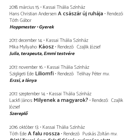
2018. március 15.
Kassai Thália Színház
A császár új ruhája
Hans Christian Andersen
Rendező
Tóth Gábor
Hoppmester
Gyerek
2017. december 14.
Kassai Thália Színház
Káosz
Mika Myllyaho
Rendező
Czajlik József
Julia
terapeuta, Emmi testvére
2017. november 16.
Kassai Thália Színház
Liliomfi
Szigligeti Ede
Rendező
Telihay Péter
m.v.
Erzsi
a lánya
2017. szeptember 14.
Kassai Thália Színház
Milyenek a magyarok?
Lackfi János
Rendező
Czajlik
József
Szereplő
2016. október 13.
Kassai Thália Színház
A falu rossza
Tóth Ede
Rendező
Puskás Zoltán
m.v.