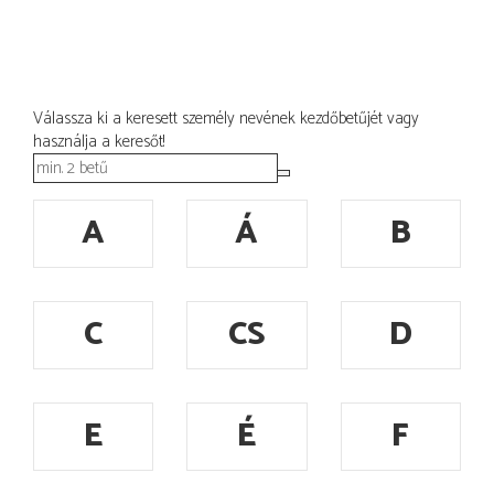
Válassza ki a keresett személy nevének kezdőbetűjét vagy
használja a keresőt!
A
Á
B
C
CS
D
E
É
F