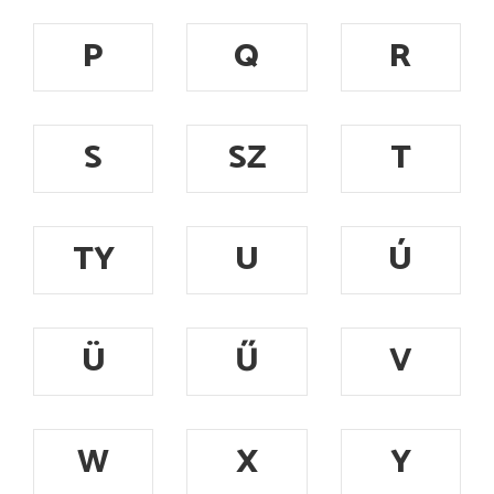
P
Q
R
S
SZ
T
TY
U
Ú
Ü
Ű
V
W
X
Y