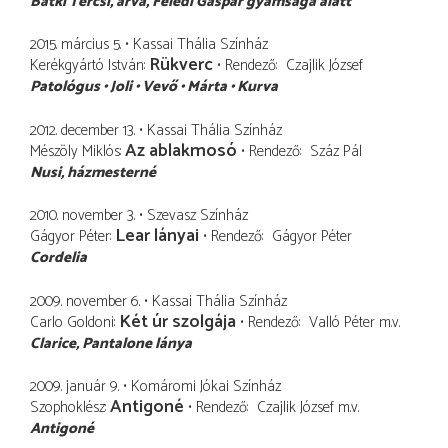
Bátki Tercsi
árva, Feledi Gáspár gyámsága alatt
2015. március 5.
Kassai Thália Színház
Rükverc
Kerékgyártó István
Rendező
Czajlik József
Patológus
Joli
Vevő
Márta
Kurva
2012. december 13.
Kassai Thália Színház
Az ablakmosó
Mészöly Miklós
Rendező
Száz Pál
Nusi
házmesterné
2010. november 3.
Szevasz Színház
Lear lányai
Gágyor Péter
Rendező
Gágyor Péter
Cordelia
2009. november 6.
Kassai Thália Színház
Két úr szolgája
Carlo Goldoni
Rendező
Valló Péter
m.v.
Clarice
Pantalone lánya
2009. január 9.
Komáromi Jókai Színház
Antigoné
Szophoklész
Rendező
Czajlik József
m.v.
Antigoné