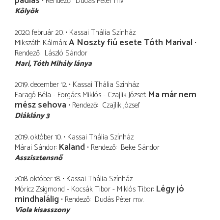
padlás
Rendező
Dudás Péter
m.v.
Kölyök
2020. február 20.
Kassai Thália Színház
A Noszty fiú esete Tóth Marival
Mikszáth Kálmán
Rendező
László Sándor
Mari
Tóth Mihály lánya
2019. december 12.
Kassai Thália Színház
Ma már nem
Faragó Béla - Forgács Miklós - Czajlik József
mész sehova
Rendező
Czajlik József
Diáklány 3
2019. október 10.
Kassai Thália Színház
Kaland
Márai Sándor
Rendező
Beke Sándor
Asszisztensnő
2018. október 18.
Kassai Thália Színház
Légy jó
Móricz Zsigmond - Kocsák Tibor - Miklós Tibor
mindhalálig
Rendező
Dudás Péter
m.v.
Viola kisasszony