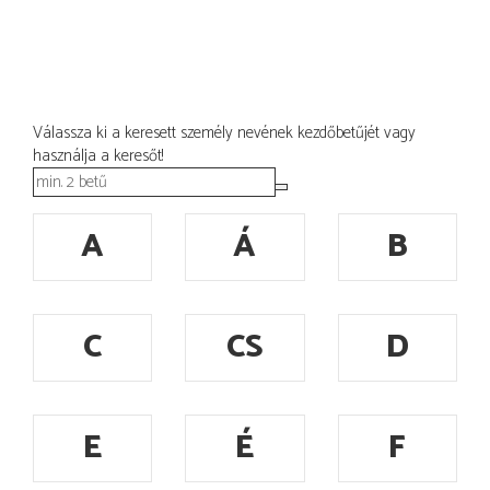
Válassza ki a keresett személy nevének kezdőbetűjét vagy
használja a keresőt!
A
Á
B
C
CS
D
E
É
F