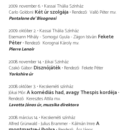
2009. november 6.
Kassai Thália Színház
Két úr szolgája
Carlo Goldoni
Rendező
Valló Péter
m.v.
Pantalone de' Bisognosi
2009. október 2.
Kassai Thália Színház
Fekete
Eisemann Mihály - Somogyi Gyula - Zágon István
Péter
Rendező
Korognai Károly
m.v.
Pierre Lenoir
2008. november 14.
Jókai Szinház
Disznójáték
Czakó Gábor
Rendező
Fekete Péter
Yorkshire úr
2008. október 3.
Kecskeméti színház
A komédiás had, avagy Thespis kordéja
Jókai Mór
Rendező
Keresztes Attila
m.v.
Lavotta János úr
muzsika direktora
2008. március 14.
Kecskeméti színház
A
Alfred Grünwald - Julius Brammer - Kálmán Imre
montmartre-i ibolya
Rendező
Ács János