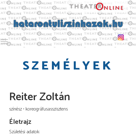
Toggle main menu visibility
SZEMÉLYEK
Reiter Zoltán
színész
koreográfusasszisztens
Életrajz
Születési adatok: