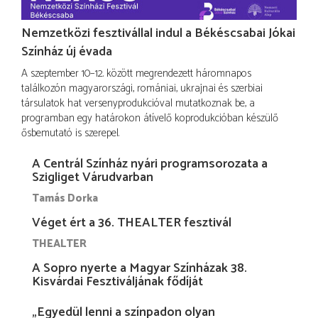
Nemzetközi fesztivállal indul a Békéscsabai Jókai
Színház új évada
A szeptember 10–12. között megrendezett háromnapos
találkozón magyarországi, romániai, ukrajnai és szerbiai
társulatok hat versenyprodukcióval mutatkoznak be, a
programban egy határokon átívelő koprodukcióban készülő
ősbemutató is szerepel.
A Centrál Színház nyári programsorozata a
Szigliget Várudvarban
Tamás Dorka
Véget ért a 36. THEALTER fesztivál
THEALTER
A Sopro nyerte a Magyar Színházak 38.
Kisvárdai Fesztiváljának fődíját
„Egyedül lenni a színpadon olyan