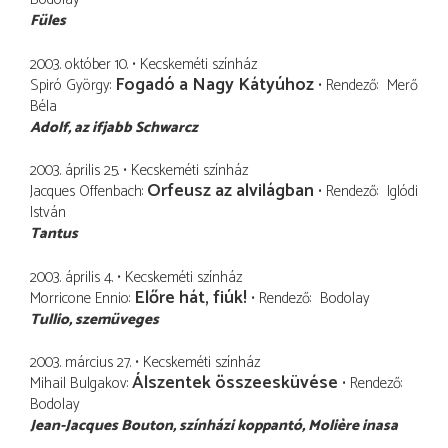
Füles
2003. október 10.
Kecskeméti színház
Fogadó a Nagy Kátyúhoz
Spiró György
Rendező
Merő
Béla
Adolf
az ifjabb Schwarcz
2003. április 25.
Kecskeméti színház
Orfeusz az alvilágban
Jacques Offenbach
Rendező
Iglódi
István
Tantus
2003. április 4.
Kecskeméti színház
Előre hát, fiúk!
Morricone Ennio
Rendező
Bodolay
Tullio
szemüveges
2003. március 27.
Kecskeméti színház
Álszentek összeesküvése
Mihail Bulgakov
Rendező
Bodolay
Jean-Jacques Bouton
színházi koppantó, Molière inasa