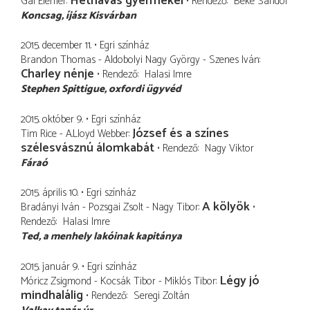
Héthavas gyermekei
Gál Elemér
Rendező
Beke Sándor
Koncsag
íjász Kisvárban
2015. december 11.
Egri színház
Brandon Thomas - Aldobolyi Nagy György - Szenes Iván
Charley nénje
Rendező
Halasi Imre
Stephen Spittigue
oxfordi ügyvéd
2015. október 9.
Egri színház
József és a színes
Tim Rice - A.Lloyd Webber
szélesvásznú álomkabát
Rendező
Nagy Viktor
Fáraó
2015. április 10.
Egri színház
A kölyök
Bradányi Iván - Pozsgai Zsolt - Nagy Tibor
Rendező
Halasi Imre
Ted
a menhely lakóinak kapitánya
2015. január 9.
Egri színház
Légy jó
Móricz Zsigmond - Kocsák Tibor - Miklós Tibor
mindhalálig
Rendező
Seregi Zoltán