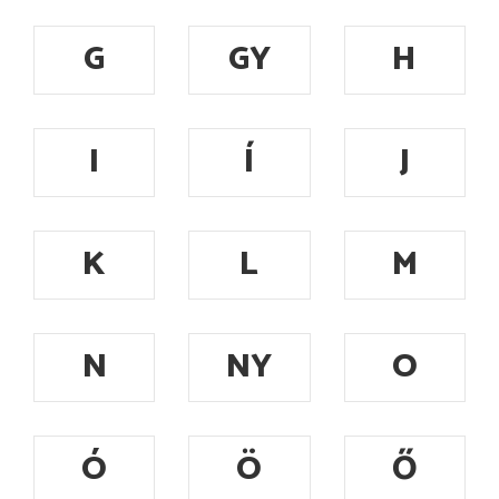
G
GY
H
I
Í
J
K
L
M
N
NY
O
Ó
Ö
Ő