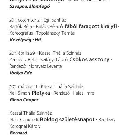
Szvapna
álomfogó
2011. december 2.
Egri színház
A fából faragott királyfi
Bartók Béla - Balázs Béla
Koreográfus
Topolánszky Tamás
Kevélység
Hit
2011. április 29.
Kassai Thália Színház
Csókos asszony
Zerkovitz Béla - Szilágyi László
Rendező
Moravetz Levente
Ibolya Ede
2011. március 11.
Kassai Thália Színház
Pletyka
Neil Simon
Rendező
Halasi Imre
Glenn Cooper
Kassai Thália Színház
Boldog születésnapot
Marc Camoletti
Rendező
Korognai Károly
Bernard