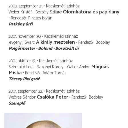
2002. szeptember 21.
Kecskeméti színház
Ólomkatona és papírlány
Weber Kristóf - Borbély Szilárd
Rendező
Pinczés István
Patkány úrfi
2001. november 30.
Kecskeméti színház
A király meztelen
Jevgenyij Svarc
Rendező
Bodolay
Polgármester
Bolond
Borotvált úr
2001. október 19.
Kecskeméti színház
Mágnás
Szirmai Albert - Bakonyi Károly - Gábor Andor
Miska
Rendező
Ádám Tamás
Técsey Pixi gróf
2001. szeptember 22.
Kecskeméti színház
Csalóka Péter
Weöres Sándor
Rendező
Bodolay
Szereplő