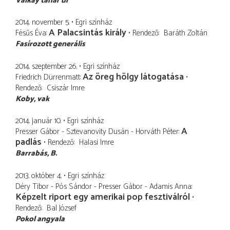
Valkay tanár úr
2014. november 5.
Egri színház
A Palacsintás király
Fésűs Éva
Rendező
Baráth Zoltán
Fasírozott generális
2014. szeptember 26.
Egri színház
Az öreg hölgy látogatása
Friedrich Dürrenmatt
Rendező
Csiszár Imre
Koby
vak
2014. január 10.
Egri színház
A
Presser Gábor - Sztevanovity Dusán - Horváth Péter
padlás
Rendező
Halasi Imre
Barrabás, B.
2013. október 4.
Egri színház
Déry Tibor - Pós Sándor - Presser Gábor - Adamis Anna
Képzelt riport egy amerikai pop fesztiválról
Rendező
Bal József
Pokol angyala