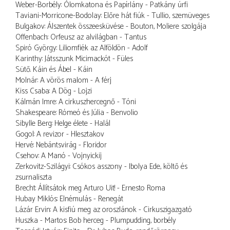
Weber-Borbély: Ólomkatona és Papírlány - Patkány úrfi
Taviani-Morricone-Bodolay: Előre hát fiúk - Tullio, szemüveges
Bulgakov: Álszentek összeesküvése - Bouton, Moliere szolgája
Offenbach: Orfeusz az alvilágban - Tantus
Spiró György: Liliomfiék az Alföldön - Adolf
Karinthy: Játsszunk Micimackót - Füles
Sütő. Káin és Ábel - Káin
Molnár: A vörös malom - A férj
Kiss Csaba: A Dög - Lojzi
Kálmán Imre: A cirkuszhercegnő - Tóni
Shakespeare: Rómeó és Júlia - Benvolio
Sibylle Berg: Helge élete - Halál
Gogol: A revizor - Hlesztakov
Hervé: Nebántsvirág - Floridor
Csehov: A Manó - Vojnyickij
Zerkovitz-Szilágyi: Csókos asszony - Ibolya Ede, költő és
zsurnaliszta
Brecht: Állítsátok meg Arturo Uit! - Ernesto Roma
Hubay Miklós: Elnémulás - Renegát
Lázár Ervin: A kisfiú meg az oroszlánok - Cirkuszigazgató
Huszka - Martos: Bob herceg - Plumpudding, borbély