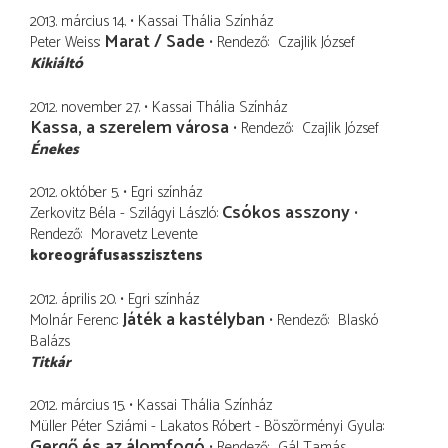
2013. március 14.
Kassai Thália Színház
Marat / Sade
Peter Weiss
Rendező
Czajlik József
Kikiáltó
2012. november 27.
Kassai Thália Színház
Kassa, a szerelem városa
Rendező
Czajlik József
Énekes
2012. október 5.
Egri színház
Csókos asszony
Zerkovitz Béla - Szilágyi László
Rendező
Moravetz Levente
koreográfusasszisztens
2012. április 20.
Egri színház
Játék a kastélyban
Molnár Ferenc
Rendező
Blaskó
Balázs
Titkár
2012. március 15.
Kassai Thália Színház
Müller Péter Sziámi - Lakatos Róbert - Böszörményi Gyula
Gergő és az álomfogó
Rendező
Gál Tamás