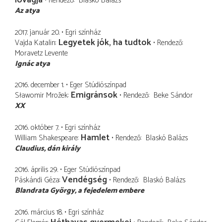
lovagja
Rendező
Blaskó Balázs
Az atya
2017. január 20.
Egri színház
Legyetek jók, ha tudtok
Vajda Katalin
Rendező
Moravetz Levente
Ignác atya
2016. december 1.
Eger Stúdiószínpad
Emigránsok
Sławomir Mrožek
Rendező
Beke Sándor
XX
2016. október 7.
Egri színház
Hamlet
William Shakespeare
Rendező
Blaskó Balázs
Claudius
dán király
2016. április 29.
Eger Stúdiószínpad
Vendégség
Páskándi Géza
Rendező
Blaskó Balázs
Blandrata György
a fejedelem embere
2016. március 18.
Egri színház