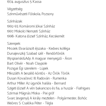
1974. augusztus 5. Kassa
Végzettség:
Színművészeti Főiskola, Pozsony
Színházak:
1992-93. Komáromi Jókai Színház
1997. Miskolci Nemzeti Színház
1998- Katona József Színház, Kecskemét
Szerepek:
Mrożek: Elvarázsolt éjszaka - Kedves kolléga
Dunajevszkij: Szabad szél - Rendőrfőnök
Wyspiański&Ady: A magyar menyegző - Áron
Bart: Olivér - Noah Claypole
Pozsgai: Égi szerelem - Lüpek
Mikszáth: A beszélő köntös - Az Örök Török
Dusan Kovačević: III. Radován - Rumenka
Arthur Miller: Az ügynök halála - Bernard
Szigeti József: A vén bakancsos és fia, a huszár - Fiafrigyes
Szirmai: Mágnás Miska - Pixi gróf
Svarc Jevgenyij: A király meztelen - Polgármester, Bohóc
Weöres S: Csalóka Péter - Tégla