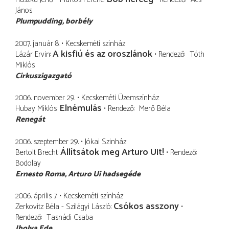
János
Plumpudding
borbély
2007. január 8.
Kecskeméti színház
A kisfiú és az oroszlánok
Lázár Ervin
Rendező
Tóth
Miklós
Cirkuszigazgató
2006. november 29.
Kecskeméti Üzemszínház
Elnémulás
Hubay Miklós
Rendező
Merő Béla
Renegát
2006. szeptember 29.
Jókai Szinház
Állítsátok meg Arturo Uit!
Bertolt Brecht
Rendező
Bodolay
Ernesto Roma
Arturo Ui hadsegéde
2006. április 7.
Kecskeméti színház
Csókos asszony
Zerkovitz Béla - Szilágyi László
Rendező
Tasnádi Csaba
Ibolya Ede