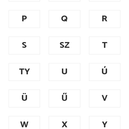
P
Q
R
S
SZ
T
TY
U
Ú
Ü
Ű
V
W
X
Y