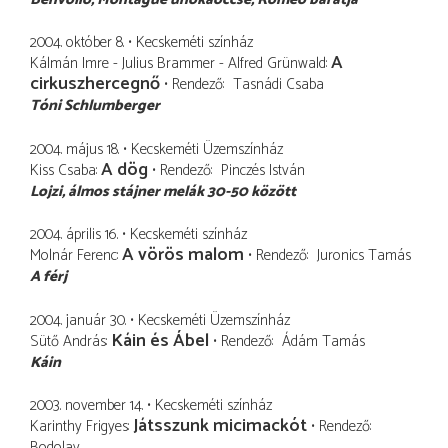
2004. október 8.
Kecskeméti színház
A
Kálmán Imre - Julius Brammer - Alfred Grünwald
cirkuszhercegnő
Rendező
Tasnádi Csaba
Tóni Schlumberger
2004. május 18.
Kecskeméti Üzemszínház
A dög
Kiss Csaba
Rendező
Pinczés István
Lojzi
álmos stájner melák 30-50 között
2004. április 16.
Kecskeméti színház
A vörös malom
Molnár Ferenc
Rendező
Juronics Tamás
A férj
2004. január 30.
Kecskeméti Üzemszínház
Káin és Ábel
Sütő András
Rendező
Ádám Tamás
Káin
2003. november 14.
Kecskeméti színház
Játsszunk micimackót
Karinthy Frigyes
Rendező
Bodolay