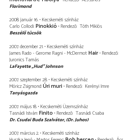
Florimond
2008. január 16.
Kecskeméti színház
Pinokkió
Carlo Collodi
Rendező
Tóth Miklós
Beszélő tücsök
2007. december 21.
Kecskeméti színház
Hair
James Rado - Gerome Ragni - McDermot
Rendező
Juronics Tamás
LaFayette „Hud” Johnson
2007. szeptember 28.
Kecskeméti színház
Úri muri
Móricz Zsigmond
Rendező
Kerényi Imre
Tanyásgazda
2007. május 18.
Kecskeméti Üzemszínház
Finito
Tasnádi István
Rendező
Tasnádi Csaba
Dr. Csudai Buda Szalvátor
(Dr. Juhos)
2007. március 2.
Kecskeméti színház
Bob herceg
Huszka Jenő - Martos Ferenc
Rendező
Ács