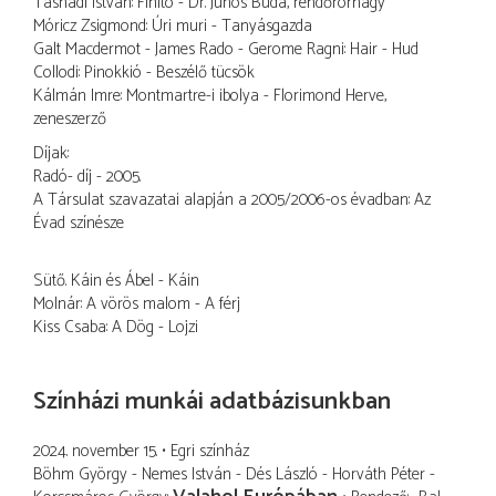
Tasnádi István: Finito - Dr. Juhos Buda, rendőrörnagy
Móricz Zsigmond: Úri muri - Tanyásgazda
Galt Macdermot - James Rado - Gerome Ragni: Hair - Hud
Collodi: Pinokkió - Beszélő tücsök
Kálmán Imre: Montmartre-i ibolya - Florimond Herve,
zeneszerző
Díjak:
Radó- díj - 2005.
A Társulat szavazatai alapján a 2005/2006-os évadban: Az
Évad színésze
Sütő. Káin és Ábel - Káin
Molnár: A vörös malom - A férj
Kiss Csaba: A Dög - Lojzi
Színházi munkái adatbázisunkban
2024. november 15.
Egri színház
Böhm György - Nemes István - Dés László - Horváth Péter -