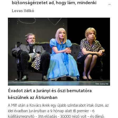
biztonságérzetet ad, hogy lám, mindenki
más nélkül is megvagyok magammal…”
Lovas Ildikó
Évadot zárt a Jurányi és őszi bemutatóra
készülnek az Átriumban
A Milf után a Kovács ikrek egy újabb színdarabot írtak őszre, az
idei évadban Jurányiban a 9 hónap alatt 18 premier - 6
kiállításmegnyitó - 355 előadás - 30.000 néző volt – és díjeső.