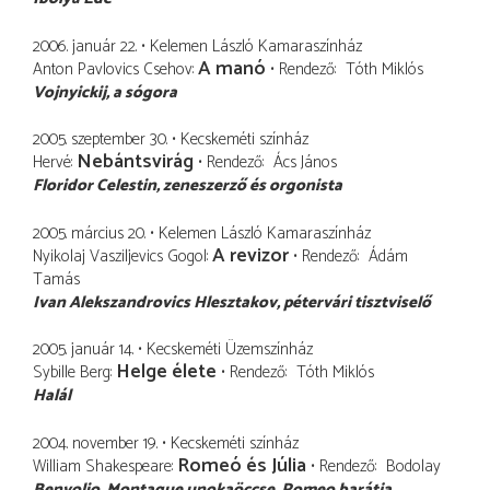
2006. január 22.
Kelemen László Kamaraszínház
A manó
Anton Pavlovics Csehov
Rendező
Tóth Miklós
Vojnyickij
a sógora
2005. szeptember 30.
Kecskeméti színház
Nebántsvirág
Hervé
Rendező
Ács János
Floridor Celestin
zeneszerző és orgonista
2005. március 20.
Kelemen László Kamaraszínház
A revizor
Nyikolaj Vasziljevics Gogol
Rendező
Ádám
Tamás
Ivan Alekszandrovics Hlesztakov
pétervári tisztviselő
2005. január 14.
Kecskeméti Üzemszínház
Helge élete
Sybille Berg
Rendező
Tóth Miklós
Halál
2004. november 19.
Kecskeméti színház
Romeó és Júlia
William Shakespeare
Rendező
Bodolay
Benvolio
Montague unokaöccse, Romeo barátja