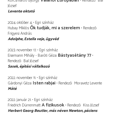
Valahol Európában
Korcsmáros György
Rendező
Bal
József
Levente oktató
2024. október 4.
Egri színház
Ők tudják, mi a szerelem
Hubay Miklós
Rendező
Frigyesi András
Adolphe
Estella veje, ügyvéd
2023. november 17.
Egri színház
Bástyasétány 77
Eisemann Mihály - Baróti Géza
Rendező
Bal József
Sasek
építési vállalkozó
2022. november 11.
Egri színház
Isten rabjai
Gárdonyi Géza
Rendező
Moravetz Levente
Máté
2022. január 21.
Egri színház
A fizikusok
Friedrich Dürrenmatt
Rendező
Kiss József
Herbert Georg Beutler, más néven Newton
páciens