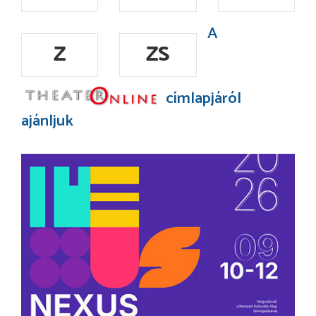
A
Z
ZS
címlapjáról
ajánljuk