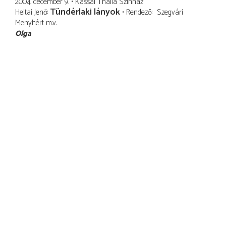
2004. december 9.
Kassai Thália Színház
Tündérlaki lányok
Heltai Jenő
Rendező
Szegvári
Menyhért
m.v.
Olga