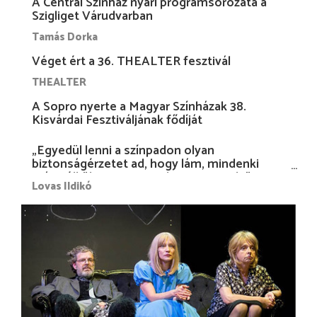
A Centrál Színház nyári programsorozata a
Szigliget Várudvarban
Tamás Dorka
Véget ért a 36. THEALTER fesztivál
THEALTER
A Sopro nyerte a Magyar Színházak 38.
Kisvárdai Fesztiváljának fődíját
„Egyedül lenni a színpadon olyan
biztonságérzetet ad, hogy lám, mindenki
más nélkül is megvagyok magammal…”
Lovas Ildikó