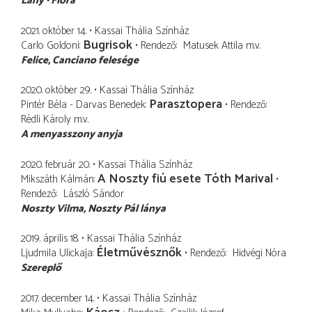
Lány
Flóra
2021. október 14.
Kassai Thália Színház
Bugrisok
Carlo Goldoni
Rendező
Matusek Attila
m.v.
Felice
Canciano felesége
2020. október 29.
Kassai Thália Színház
Parasztopera
Pintér Béla - Darvas Benedek
Rendező
Rédli Károly
m.v.
A menyasszony anyja
2020. február 20.
Kassai Thália Színház
A Noszty fiú esete Tóth Marival
Mikszáth Kálmán
Rendező
László Sándor
Noszty Vilma
Noszty Pál lánya
2019. április 18.
Kassai Thália Színház
Életművésznők
Ljudmila Ulickaja
Rendező
Hidvégi Nóra
Szereplő
2017. december 14.
Kassai Thália Színház