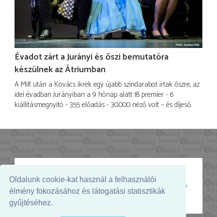
Évadot zárt a Jurányi és őszi bemutatóra
készülnek az Átriumban
A Milf után a Kovács ikrek egy újabb színdarabot írtak őszre, az
idei évadban Jurányiban a 9 hónap alatt 18 premier - 6
kiállításmegnyitó - 355 előadás - 30.000 néző volt – és díjeső.
Oldalunk cookie-kat használ a felhasználói
Az oldal megjelenését támogatja:
élmény fokozásához és látogatási statisztikák
gyűjtéséhez.