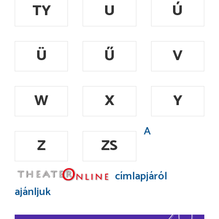
TY
U
Ú
Ü
Ű
V
W
X
Y
A
Z
ZS
címlapjáról
ajánljuk