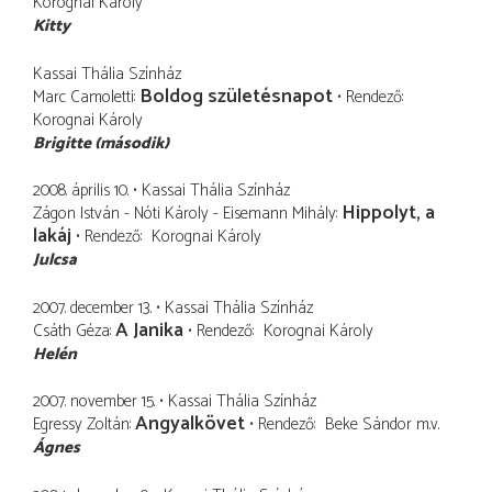
Korognai Károly
Kitty
Kassai Thália Színház
Boldog születésnapot
Marc Camoletti
Rendező
Korognai Károly
Brigitte (második)
2008. április 10.
Kassai Thália Színház
Hippolyt, a
Zágon István - Nóti Károly - Eisemann Mihály
lakáj
Rendező
Korognai Károly
Julcsa
2007. december 13.
Kassai Thália Színház
A Janika
Csáth Géza
Rendező
Korognai Károly
Helén
2007. november 15.
Kassai Thália Színház
Angyalkövet
Egressy Zoltán
Rendező
Beke Sándor
m.v.
Ágnes