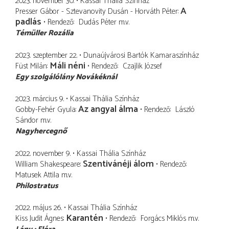
2023. november 30.
Kassai Thália Színház
A
Presser Gábor - Sztevanovity Dusán - Horváth Péter
padlás
Rendező
Dudás Péter
m.v.
Témüller Rozália
2023. szeptember 22.
Dunaújvárosi Bartók Kamaraszínház
Máli néni
Füst Milán
Rendező
Czajlik József
Egy szolgálólány Novákéknál
2023. március 9.
Kassai Thália Színház
Az angyal álma
Gobby-Fehér Gyula
Rendező
László
Sándor
m.v.
Nagyhercegnő
2022. november 9.
Kassai Thália Színház
Szentivánéji álom
William Shakespeare
Rendező
Matusek Attila
m.v.
Philostratus
2022. május 26.
Kassai Thália Színház
Karantén
Kiss Judit Ágnes
Rendező
Forgács Miklós
m.v.