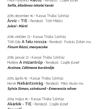
Káosz
Mika Myllyaho
Rendező
Czajlik József
Sofia
általános iskolai tanár
2016. december 16.
Kassai Thália Színház
Árvíz – TIE
Rendező
Tóth Miklós
Julcsi
Márti
2016. október 13.
Kassai Thália Színház
A falu rossza
Tóth Ede
Rendező
Puskás Zoltán
m.v.
Finum Rózsi
menyecske
2016. január 21.
Kassai Thália Színház
A mizantróp
Molière
Rendező
Czajlik József
Arsinoe
Célimene barátnője
2015. április 16.
Kassai Thália Színház
Nebántsvirág
Hervé
Rendező
Mikó István
m.v.
Sylvia Simon
színésznő
Emerencia nőver
2014. május 16.
Kassai Thália Színház
Akárkik - TIE
Rendező
Czajlik József