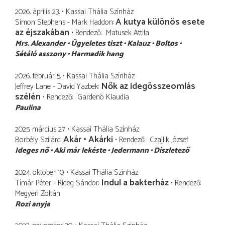
2026. április 23.
Kassai Thália Színház
A kutya különös esete
Simon Stephens - Mark Haddon
az éjszakában
Rendező
Matusek Attila
Mrs. Alexander
Ügyeletes tiszt
Kalauz
Boltos
Sétáló asszony
Harmadik hang
2026. február 5.
Kassai Thália Színház
Nők az idegösszeomlás
Jeffrey Lane - David Yazbek
szélén
Rendező
Gardenö Klaudia
Paulina
2025. március 27.
Kassai Thália Színház
Akár • Akárki
Borbély Szilárd
Rendező
Czajlik József
Ideges nő
Aki már lekéste
Jedermann
Díszletező
2024. október 10.
Kassai Thália Színház
Indul a bakterház
Tímár Péter - Rideg Sándor
Rendező
Megyeri Zoltán
Rozi anyja