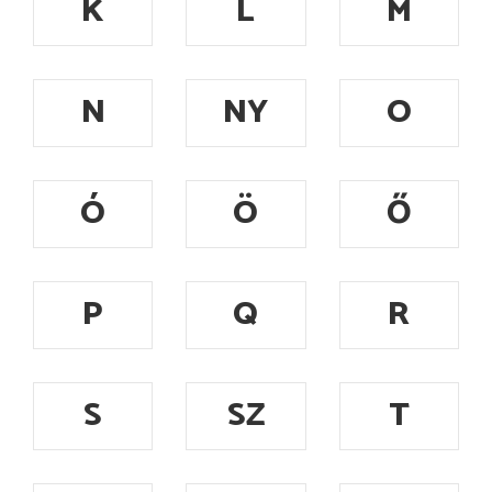
K
L
M
N
NY
O
Ó
Ö
Ő
P
Q
R
S
SZ
T