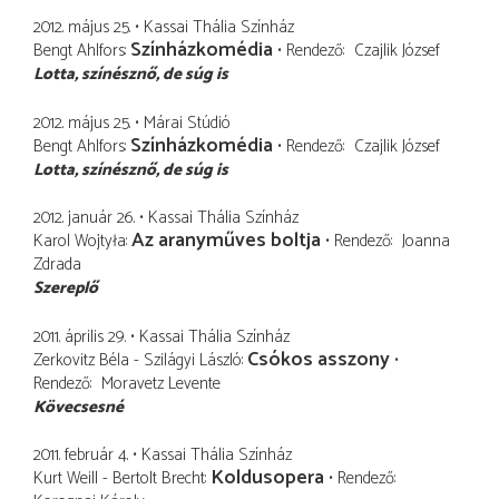
2012. május 25.
Kassai Thália Színház
Színházkomédia
Bengt Ahlfors
Rendező
Czajlik József
Lotta
színésznő, de súg is
2012. május 25.
Márai Stúdió
Színházkomédia
Bengt Ahlfors
Rendező
Czajlik József
Lotta
színésznő, de súg is
2012. január 26.
Kassai Thália Színház
Az aranyműves boltja
Karol Wojtyła
Rendező
Joanna
Zdrada
Szereplő
2011. április 29.
Kassai Thália Színház
Csókos asszony
Zerkovitz Béla - Szilágyi László
Rendező
Moravetz Levente
Kövecsesné
2011. február 4.
Kassai Thália Színház
Koldusopera
Kurt Weill - Bertolt Brecht
Rendező