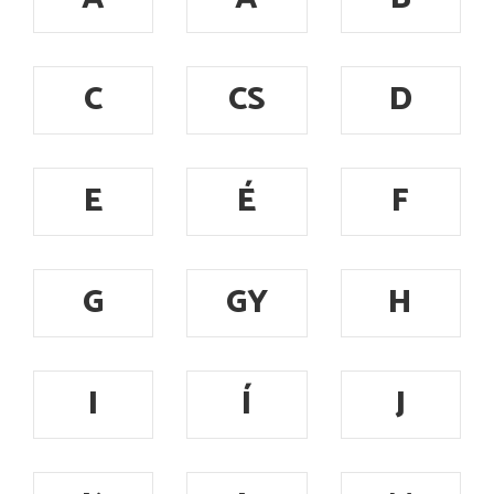
C
CS
D
E
É
F
G
GY
H
I
Í
J