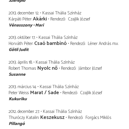
Szereplő
2013. december 12.
Kassai Thália Színház
Akárki
Kárpáti Péter
Rendező
Czajlik József
Vénasszony
Mari
2013. október 17.
Kassai Thália Színház
Csaó bambínó
Horváth Péter
Rendező
Léner András
m.v.
Götli Judit
2013. április 18.
Kassai Thália Színház
Nyolc nő
Robert Thomas
Rendező
Jámbor József
Susanne
2013. március 14.
Kassai Thália Színház
Marat / Sade
Peter Weiss
Rendező
Czajlik József
Kukuriku
2012. december 27.
Kassai Thália Színház
Keszekusz
Thuróczy Katalin
Rendező
Forgács Miklós
Pillangó