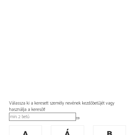
Válassza ki a keresett személy nevének kezdőbetűjét vagy
használja a keresőt!
A
Á
B