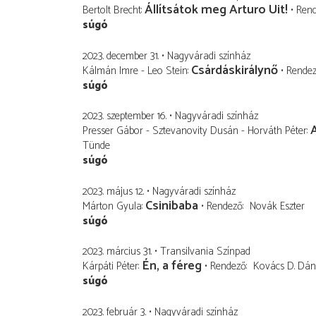
Állítsátok meg Arturo Uit!
Bertolt Brecht
Ren
súgó
2023. december 31.
Nagyváradi színház
Csárdáskirálynő
Kálmán Imre - Leo Stein
Rende
súgó
2023. szeptember 16.
Nagyváradi színház
Presser Gábor - Sztevanovity Dusán - Horváth Péter
Tünde
súgó
2023. május 12.
Nagyváradi színház
Csinibaba
Márton Gyula
Rendező
Novák Eszter
súgó
2023. március 31.
Transilvania Színpad
Én, a féreg
Kárpáti Péter
Rendező
Kovács D. Dáni
súgó
2023. február 3.
Nagyváradi színház