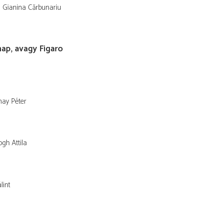
Gianina Cărbunariu
nap, avagy Figaro
hay Péter
ogh Attila
lint