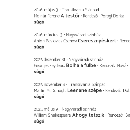
2026. május 3.
Transilvania Színpad
A testőr
Molnár Ferenc
Rendező
Porogi Dorka
súgó
2026. március 13.
Nagyváradi színház
Cseresznyéskert
Anton Pavlovics Csehov
Rend
súgó
2025. december 31.
Nagyváradi színház
Bolha a fülbe
Georges Feydeau
Rendező
Novák 
súgó
2025. november 8.
Transilvania Színpad
Leenane szépe
Martin McDonagh
Rendező
Dob
súgó
2025. május 9.
Nagyváradi színház
Ahogy tetszik
William Shakespeare
Rendező
Ba
súgó