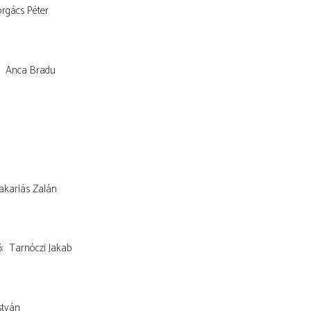
orgács Péter
Anca Bradu
akariás Zalán
ő
Tarnóczi Jakab
stván