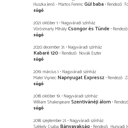
Gül baba
Huszka Jenő - Martos Ferenc
Rendező
F
súgó
2021. október 1.
Nagyváradi színház
Csongor és Tünde
Vörösmarty Mihály
Rendező
súgó
2020. december 31.
Nagyváradi színház
Kabaré 120
Rendező
Novák Eszter
súgó
2019. március 1.
Nagyváradi színház
Napnyugat Expressz
Matei Vişniec
Rendező
Z
súgó
2018. október 19.
Nagyváradi színház
Szentivánéji álom
William Shakespeare
Rendez
súgó
2018. szeptember 21.
Nagyváradi színház
Bányavakság
Székely Csaba
Rendező
Hunyadi I