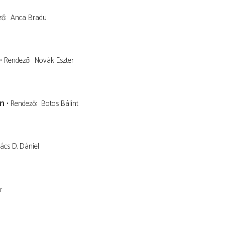
ző
Anca Bradu
Rendező
Novák Eszter
őn
Rendező
Botos Bálint
ács D. Dániel
r