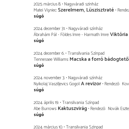
2025. március 8.
Nagyváradi színház
Szerelmem, Lüszisztraté
Matei Vişniec
Rende
súgó
2024. december 31.
Nagyváradi színház
Viktória
Ábrahám Pál - Földes Imre - Harmath Imre
súgó
2024. december 6.
Transilvania Színpad
Macska a forró bádogtet
Tennessee Williams
súgó
2024. november 3.
Nagyváradi színház
A revizor
Nyikolaj Vasziljevics Gogol
Rendező
Kov
súgó
2024. április 19.
Transilvania Színpad
Kaktuszvirág
Abe Burrows
Rendező
Novák Eszte
súgó
2024. március 10.
Transilvania Színpad