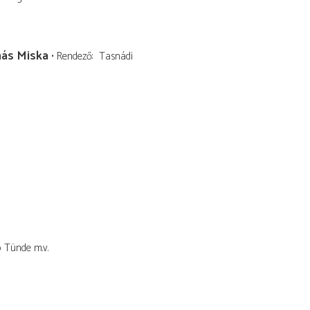
ás Miska
Rendező
Tasnádi
ó Tünde
m.v.