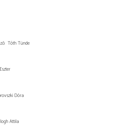
ező
Tóth Tünde
Eszter
rovszki Dóra
logh Attila