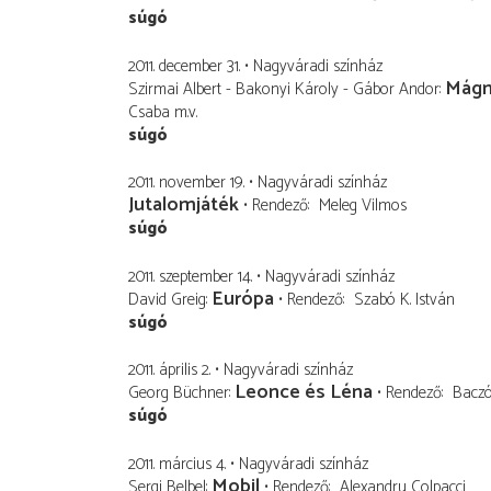
súgó
2011. december 31.
Nagyváradi színház
Mágn
Szirmai Albert - Bakonyi Károly - Gábor Andor
Csaba
m.v.
súgó
2011. november 19.
Nagyváradi színház
Jutalomjáték
Rendező
Meleg Vilmos
súgó
2011. szeptember 14.
Nagyváradi színház
Európa
David Greig
Rendező
Szabó K. István
súgó
2011. április 2.
Nagyváradi színház
Leonce és Léna
Georg Büchner
Rendező
Bacz
súgó
2011. március 4.
Nagyváradi színház
Mobil
Sergi Belbel
Rendező
Alexandru Colpacci