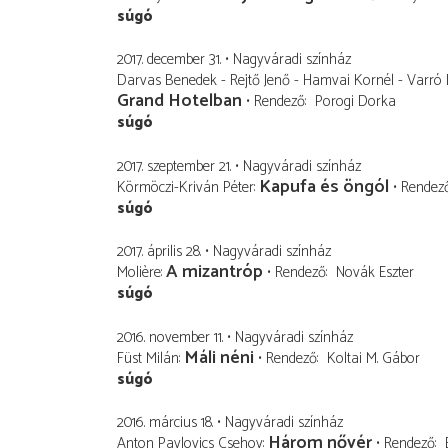
súgó
2017. december 31.
Nagyváradi színház
Darvas Benedek - Rejtő Jenő - Hamvai Kornél - Varró 
Grand Hotelban
Rendező
Porogi Dorka
súgó
2017. szeptember 21.
Nagyváradi színház
Kapufa és öngól
Körmöczi-Kriván Péter
Rendez
súgó
2017. április 28.
Nagyváradi színház
A mizantróp
Molière
Rendező
Novák Eszter
súgó
2016. november 11.
Nagyváradi színház
Máli néni
Füst Milán
Rendező
Koltai M. Gábor
súgó
2016. március 18.
Nagyváradi színház
Három nővér
Anton Pavlovics Csehov
Rendező