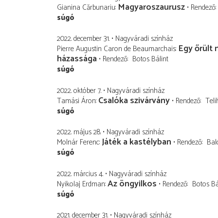
Magyaroszaurusz
Gianina Cărbunariu
Rendező
súgó
2022. december 31.
Nagyváradi színház
Egy őrült 
Pierre Augustin Caron de Beaumarchais
házassága
Rendező
Botos Bálint
súgó
2022. október 7.
Nagyváradi színház
Csalóka szivárvány
Tamási Áron
Rendező
Teli
súgó
2022. május 28.
Nagyváradi színház
Játék a kastélyban
Molnár Ferenc
Rendező
Bal
súgó
2022. március 4.
Nagyváradi színház
Az öngyilkos
Nyikolaj Erdman
Rendező
Botos Bá
súgó
2021. december 31.
Nagyváradi színház