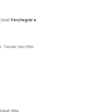
Vesztegzár a
Dániel
ő
Tasnádi-Sáhy Péter
Balogh Attila