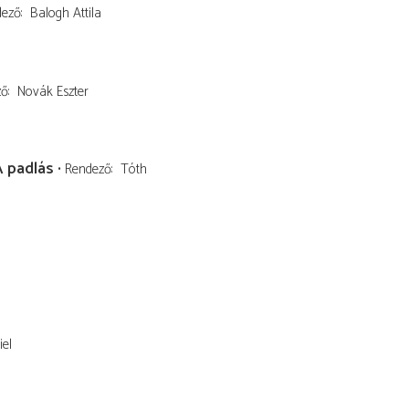
dező
Balogh Attila
ző
Novák Eszter
A padlás
Rendező
Tóth
el