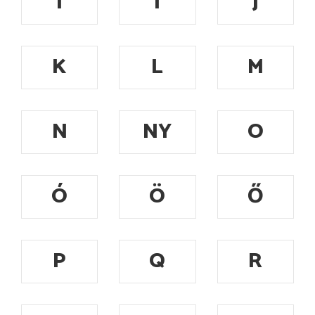
I
Í
J
K
L
M
N
NY
O
Ó
Ö
Ő
P
Q
R