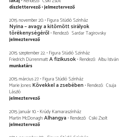
lakáj
Rendező
Csiki Zsolt
díszlettervező
jelmeztervező
2015. november 20.
Figura Stúdió Színház
Nyina – avagy a kitömött sirályok
törékenységéről
Rendező
Sardar Tagirovsky
jelmeztervező
2015. szeptember 22.
Figura Stúdió Színház
A fizikusok
Friedrich Dürrenmatt
Rendező
Albu István
munkatárs
2015. március 27.
Figura Stúdió Színház
Kövekkel a zsebében
Marie Jones
Rendező
Csuja
László
jelmeztervező
2015. január 10.
Krúdy Kamaraszínház
Alhangya
Martin McDonagh
Rendező
Csiki Zsolt
jelmeztervező