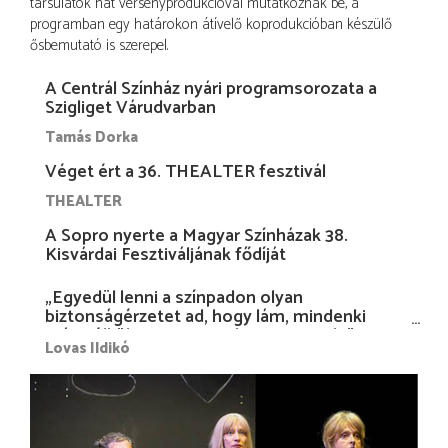
társulatok hat versenyprodukcióval mutatkoznak be, a
programban egy határokon átívelő koprodukcióban készülő
ősbemutató is szerepel.
A Centrál Színház nyári programsorozata a
Szigliget Várudvarban
Tamás Dorka
Véget ért a 36. THEALTER fesztivál
THEALTER
A Sopro nyerte a Magyar Színházak 38.
Kisvárdai Fesztiváljának fődíját
„Egyedül lenni a színpadon olyan
biztonságérzetet ad, hogy lám, mindenki
más nélkül is megvagyok magammal…”
Lovas Ildikó