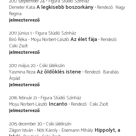
2017. szeptember 24.
Figura Stúdió Színház
A legkisebb boszorkány
Demeter Kata
Rendező
Nagy
Regina
jelmeztervező
2017. június 1.
Figura Stúdió Színház
Az élet fája
Biró Réka - Moşu Norbert-László
Rendező
Csiki Zsolt
jelmeztervező
2017. május 20.
Csíki Játékszín
Az öldöklés istene
Yasmina Reza
Rendező
Barabás
Árpád
jelmeztervező
2016. február 21.
Figura Stúdió Színház
Incanto
Moșu Norbert-László
Rendező
Csiki Zsolt
jelmeztervező
2015. december 30.
Csíki Játékszín
Hippolyt, a
Zágon István - Nóti Károly - Eisemann Mihály