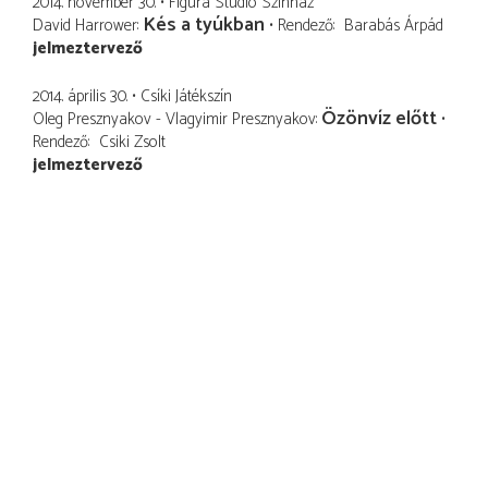
2014. november 30.
Figura Stúdió Színház
Kés a tyúkban
David Harrower
Rendező
Barabás Árpád
jelmeztervező
2014. április 30.
Csíki Játékszín
Özönvíz előtt
Oleg Presznyakov - Vlagyimir Presznyakov
Rendező
Csiki Zsolt
jelmeztervező