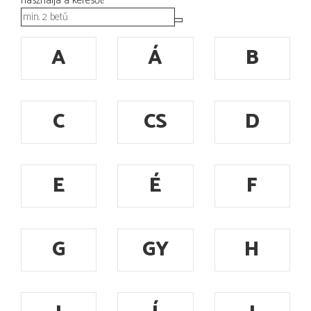
használja a keresőt!
A
Á
B
C
CS
D
E
É
F
G
GY
H