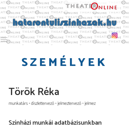
Toggle main menu visibility
SZEMÉLYEK
Török Réka
munkatárs
díszlettervező
jelmeztervező
jelmez
Színházi munkái adatbázisunkban