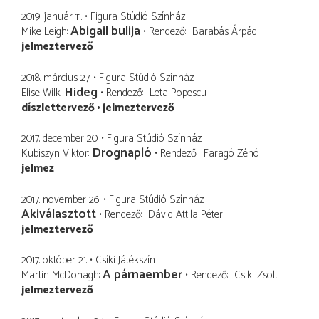
2019. január 11.
Figura Stúdió Színház
Abigail bulija
Mike Leigh
Rendező
Barabás Árpád
jelmeztervező
2018. március 27.
Figura Stúdió Színház
Hideg
Elise Wilk
Rendező
Leta Popescu
díszlettervező
jelmeztervező
2017. december 20.
Figura Stúdió Színház
Drognapló
Kubiszyn Viktor
Rendező
Faragó Zénó
jelmez
2017. november 26.
Figura Stúdió Színház
Akiválasztott
Rendező
Dávid Attila Péter
jelmeztervező
2017. október 21.
Csíki Játékszín
A párnaember
Martin McDonagh
Rendező
Csiki Zsolt
jelmeztervező