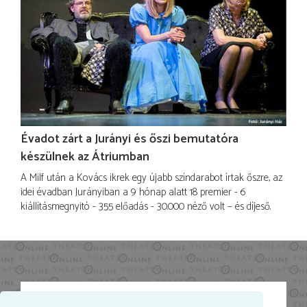
Évadot zárt a Jurányi és őszi bemutatóra
készülnek az Átriumban
A Milf után a Kovács ikrek egy újabb színdarabot írtak őszre, az
idei évadban Jurányiban a 9 hónap alatt 18 premier - 6
kiállításmegnyitó - 355 előadás - 30.000 néző volt – és díjeső.