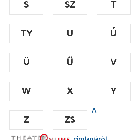
S
SZ
T
TY
U
Ú
Ü
Ű
V
W
X
Y
A
Z
ZS
címlapjáról