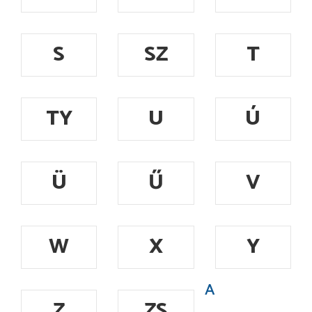
S
SZ
T
TY
U
Ú
Ü
Ű
V
W
X
Y
A
Z
ZS