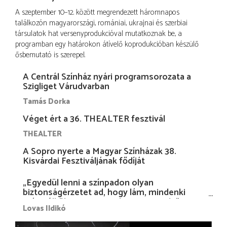
A szeptember 10–12. között megrendezett háromnapos
találkozón magyarországi, romániai, ukrajnai és szerbiai
társulatok hat versenyprodukcióval mutatkoznak be, a
programban egy határokon átívelő koprodukcióban készülő
ősbemutató is szerepel.
A Centrál Színház nyári programsorozata a
Szigliget Várudvarban
Tamás Dorka
Véget ért a 36. THEALTER fesztivál
THEALTER
A Sopro nyerte a Magyar Színházak 38.
Kisvárdai Fesztiváljának fődíját
„Egyedül lenni a színpadon olyan
biztonságérzetet ad, hogy lám, mindenki
más nélkül is megvagyok magammal…”
Lovas Ildikó