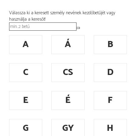
Válassza ki a keresett személy nevének kezdőbetűjét vagy
használja a keresőt!
A
Á
B
C
CS
D
E
É
F
G
GY
H