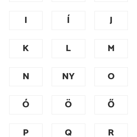
I
Í
J
K
L
M
N
NY
O
Ó
Ö
Ő
P
Q
R