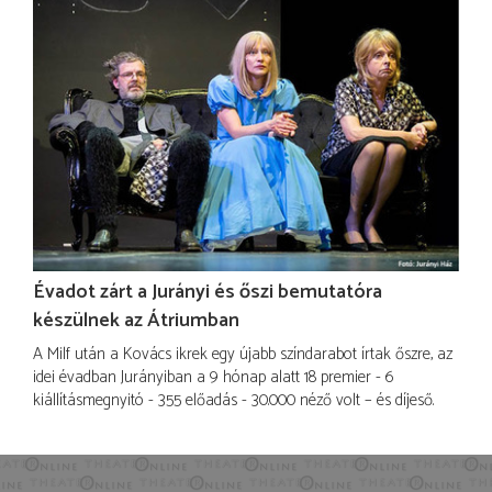
Évadot zárt a Jurányi és őszi bemutatóra
készülnek az Átriumban
A Milf után a Kovács ikrek egy újabb színdarabot írtak őszre, az
idei évadban Jurányiban a 9 hónap alatt 18 premier - 6
kiállításmegnyitó - 355 előadás - 30.000 néző volt – és díjeső.