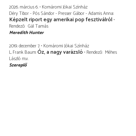
2026. március 6.
Komáromi Jókai Színház
Déry Tibor - Pós Sándor - Presser Gábor - Adamis Anna
Képzelt riport egy amerikai pop fesztiválról
Rendező
Gál Tamás
Meredith Hunter
2019. december 7.
Komáromi Jókai Színház
Óz, a nagy varázsló
L. Frank Baum
Rendező
Méhes
László
m.v.
Szereplő