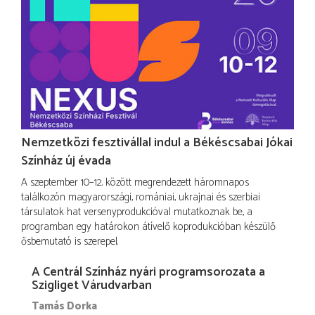
Nemzetközi fesztivállal indul a Békéscsabai Jókai
Színház új évada
A szeptember 10–12. között megrendezett háromnapos
találkozón magyarországi, romániai, ukrajnai és szerbiai
társulatok hat versenyprodukcióval mutatkoznak be, a
programban egy határokon átívelő koprodukcióban készülő
ősbemutató is szerepel.
A Centrál Színház nyári programsorozata a
Szigliget Várudvarban
Tamás Dorka