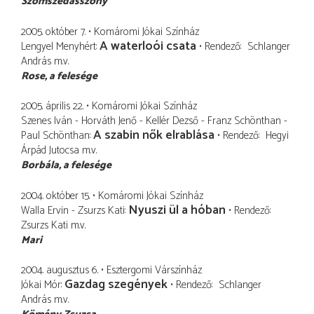
Szomszédasszony
2005. október 7.
Komáromi Jókai Színház
A waterloói csata
Lengyel Menyhért
Rendező
Schlanger
András
m.v.
Rose
a felesége
2005. április 22.
Komáromi Jókai Színház
Szenes Iván - Horváth Jenő - Kellér Dezső - Franz Schönthan -
A szabin nők elrablása
Paul Schönthan
Rendező
Hegyi
Árpád Jutocsa
m.v.
Borbála
a felesége
2004. október 15.
Komáromi Jókai Színház
Nyuszi ül a hóban
Walla Ervin - Zsurzs Kati
Rendező
Zsurzs Kati
m.v.
Mari
2004. augusztus 6.
Esztergomi Várszínház
Gazdag szegények
Jókai Mór
Rendező
Schlanger
András
m.v.