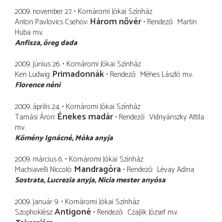
2009. november 27.
Komáromi Jókai Színház
Három nővér
Anton Pavlovics Csehov
Rendező
Martin
Huba
m.v.
Anfisza
öreg dada
2009. június 26.
Komáromi Jókai Színház
Primadonnák
Ken Ludwig
Rendező
Méhes László
m.v.
Florence néni
2009. április 24.
Komáromi Jókai Színház
Énekes madár
Tamási Áron
Rendező
Vidnyánszky Attila
m.v.
Kömény Ignácné
Móka anyja
2009. március 6.
Komáromi Jókai Színház
Mandragóra
Machiavelli Niccoló
Rendező
Lévay Adina
Sostrata
Lucrezia anyja, Nicia mester anyósa
2009. január 9.
Komáromi Jókai Színház
Antigoné
Szophoklész
Rendező
Czajlik József
m.v.