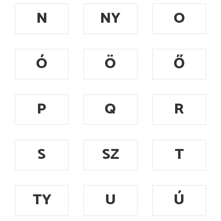
N
NY
O
Ó
Ö
Ő
P
Q
R
S
SZ
T
TY
U
Ú