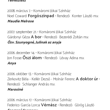
Teiresziász
2008. március 7.
Komáromi Jókai Színház
Forgószínpad
Noel Coward
Rendező
Konter László
m.v.
Maudie Melrose
2007. szeptember 21.
Komáromi Jókai Színház
A bor
Gárdonyi Géza
Rendező
Bezerédi Zoltán
m.v.
Özv. Szunyogné
Julinak az anyja
2006. december 14.
Komáromi Jókai Színház
Őszi álom
Jon Fosse
Rendező
Lévay Adina
m.v.
Anya
2006. október 13.
Komáromi Jókai Színház
A doktor úr
Zerkovitz Béla - Kellér Dezső - Molnár Ferenc
Rendező
Schlanger András
m.v.
Marosiné
2006. március 17.
Komáromi Jókai Színház
Vérnász
Federico García Lorca
Rendező
Görög László