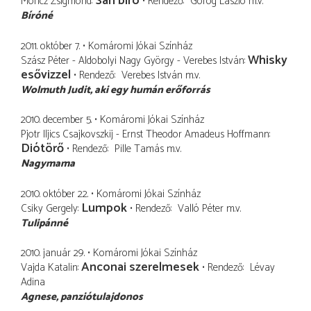
Sári bíró
Móricz Zsigmond
Rendező
Görög László
m.v.
Bíróné
2011. október 7.
Komáromi Jókai Színház
Whisky
Szász Péter - Aldobolyi Nagy György - Verebes István
esővizzel
Rendező
Verebes István
m.v.
Wolmuth Judit
aki egy humán erőforrás
2010. december 5.
Komáromi Jókai Színház
Pjotr Iljics Csajkovszkij - Ernst Theodor Amadeus Hoffmann
Diótörő
Rendező
Pille Tamás
m.v.
Nagymama
2010. október 22.
Komáromi Jókai Színház
Lumpok
Csiky Gergely
Rendező
Valló Péter
m.v.
Tulipánné
2010. január 29.
Komáromi Jókai Színház
Anconai szerelmesek
Vajda Katalin
Rendező
Lévay
Adina
Agnese
panziótulajdonos