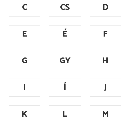
C
CS
D
E
É
F
G
GY
H
I
Í
J
K
L
M