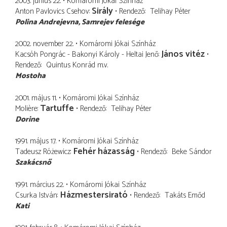
2003. június 22.
Komáromi Jókai Színház
Sirály
Anton Pavlovics Csehov
Rendező
Telihay Péter
Polina Andrejevna
Samrejev felesége
2002. november 22.
Komáromi Jókai Színház
János vitéz
Kacsóh Pongrác - Bakonyi Károly - Heltai Jenő
Rendező
Quintus Konrád
m.v.
Mostoha
2001. május 11.
Komáromi Jókai Színház
Tartuffe
Molière
Rendező
Telihay Péter
Dorine
1991. május 17.
Komáromi Jókai Színház
Fehér házasság
Tadeusz Różewicz
Rendező
Beke Sándor
Szakácsnő
1991. március 22.
Komáromi Jókai Színház
Házmestersirató
Csurka István
Rendező
Takáts Emőd
Kati