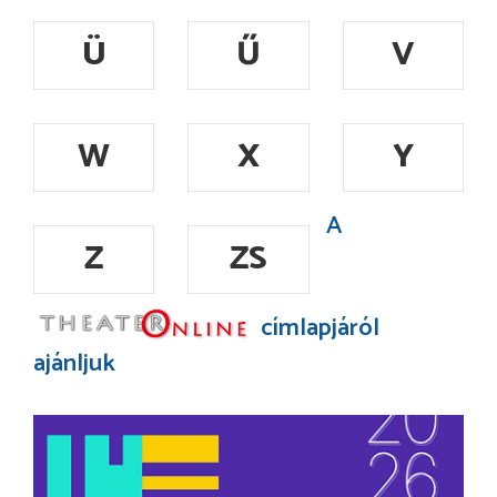
Ü
Ű
V
W
X
Y
A
Z
ZS
címlapjáról
ajánljuk