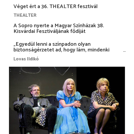
Véget ért a 36. THEALTER fesztivál
THEALTER
A Sopro nyerte a Magyar Színházak 38.
Kisvárdai Fesztiváljának fődíját
„Egyedül lenni a színpadon olyan
biztonságérzetet ad, hogy lám, mindenki
más nélkül is megvagyok magammal…”
Lovas Ildikó