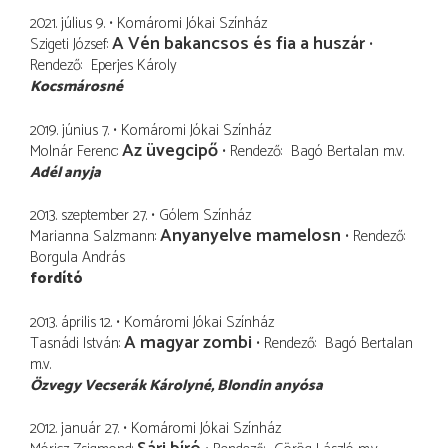
2021. július 9.
Komáromi Jókai Színház
A Vén bakancsos és fia a huszár
Szigeti József
Rendező
Eperjes Károly
Kocsmárosné
2019. június 7.
Komáromi Jókai Színház
Az üvegcipő
Molnár Ferenc
Rendező
Bagó Bertalan
m.v.
Adél anyja
2013. szeptember 27.
Gólem Színház
Anyanyelve mamelosn
Marianna Salzmann
Rendező
Borgula András
fordító
2013. április 12.
Komáromi Jókai Színház
A magyar zombi
Tasnádi István
Rendező
Bagó Bertalan
m.v.
Özvegy Vecserák Károlyné
Blondin anyósa
2012. január 27.
Komáromi Jókai Színház