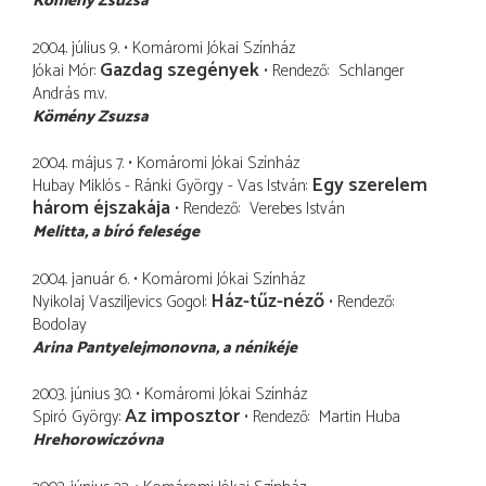
Kömény Zsuzsa
2004. július 9.
Komáromi Jókai Színház
Gazdag szegények
Jókai Mór
Rendező
Schlanger
András
m.v.
Kömény Zsuzsa
2004. május 7.
Komáromi Jókai Színház
Egy szerelem
Hubay Miklós - Ránki György - Vas István
három éjszakája
Rendező
Verebes István
Melitta
a bíró felesége
2004. január 6.
Komáromi Jókai Színház
Ház-tűz-néző
Nyikolaj Vasziljevics Gogol
Rendező
Bodolay
Arina Pantyelejmonovna
a nénikéje
2003. június 30.
Komáromi Jókai Színház
Az imposztor
Spiró György
Rendező
Martin Huba
Hrehorowiczóvna