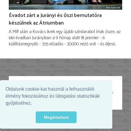
Évadot zárt a Jurányi és őszi bemutatóra
készülnek az Átriumban
A Milf után a Kovács ikrek egy újabb színdarabot írtak őszre, az
idei évadban Jurányiban a 9 hónap alatt 18 premier - 6
kiállításmegnyitó - 355 előadás - 30.000 néző volt – és díjeső.
Oldalunk cookie-kat használ a felhasználói
Az oldal megjelenését támogatja:
élmény fokozásához és látogatási statisztikák
gyűjtéséhez.
Megértettem
© 2026. - THEATER Online -
theater.hu