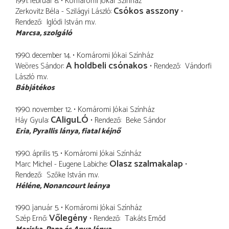
1991. február 8.
Komáromi Jókai Színház
Csókos asszony
Zerkovitz Béla - Szilágyi László
Rendező
Iglódi István
m.v.
Marcsa
szolgáló
1990. december 14.
Komáromi Jókai Színház
A holdbeli csónakos
Weöres Sándor
Rendező
Vándorfi
László
m.v.
Bábjátékos
1990. november 12.
Komáromi Jókai Színház
CAliguLÓ
Háy Gyula
Rendező
Beke Sándor
Eria
Pyrallis lánya, fiatal kéjnő
1990. április 15.
Komáromi Jókai Színház
Olasz szalmakalap
Marc Michel - Eugene Labiche
Rendező
Szőke István
m.v.
Héléne
Nonancourt leánya
1990. január 5.
Komáromi Jókai Színház
Vőlegény
Szép Ernő
Rendező
Takáts Emőd