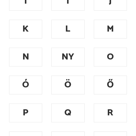
I
Í
J
K
L
M
N
NY
O
Ó
Ö
Ő
P
Q
R