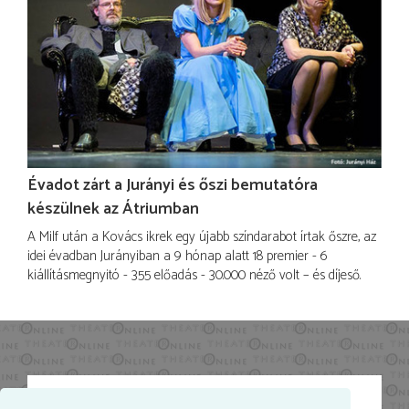
Évadot zárt a Jurányi és őszi bemutatóra
készülnek az Átriumban
A Milf után a Kovács ikrek egy újabb színdarabot írtak őszre, az
idei évadban Jurányiban a 9 hónap alatt 18 premier - 6
kiállításmegnyitó - 355 előadás - 30.000 néző volt – és díjeső.