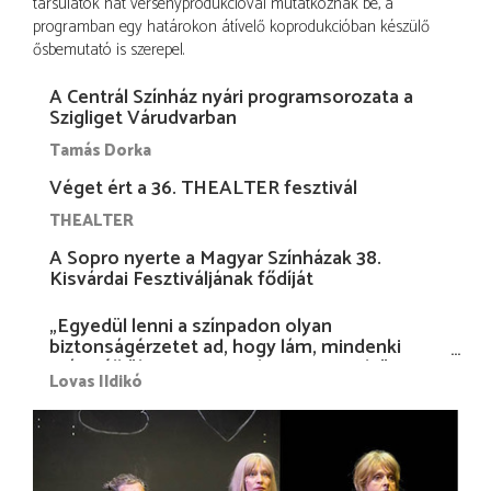
társulatok hat versenyprodukcióval mutatkoznak be, a
programban egy határokon átívelő koprodukcióban készülő
ősbemutató is szerepel.
A Centrál Színház nyári programsorozata a
Szigliget Várudvarban
Tamás Dorka
Véget ért a 36. THEALTER fesztivál
THEALTER
A Sopro nyerte a Magyar Színházak 38.
Kisvárdai Fesztiváljának fődíját
„Egyedül lenni a színpadon olyan
biztonságérzetet ad, hogy lám, mindenki
más nélkül is megvagyok magammal…”
Lovas Ildikó