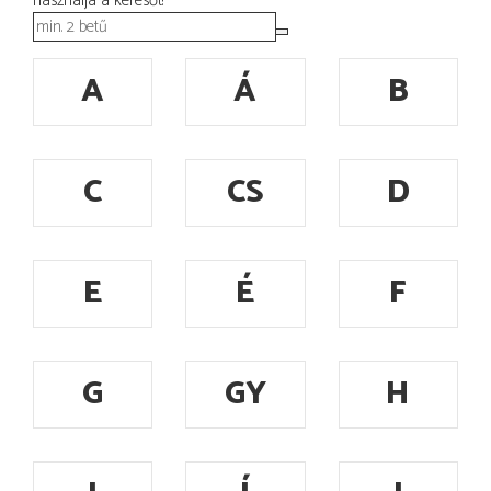
használja a keresőt!
A
Á
B
C
CS
D
E
É
F
G
GY
H