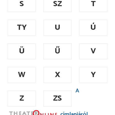
S
SZ
T
TY
U
Ú
Ü
Ű
V
W
X
Y
A
Z
ZS
címlapjáról