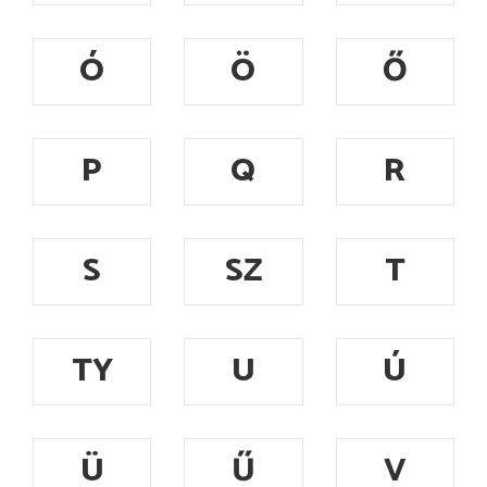
Ó
Ö
Ő
P
Q
R
S
SZ
T
TY
U
Ú
Ü
Ű
V