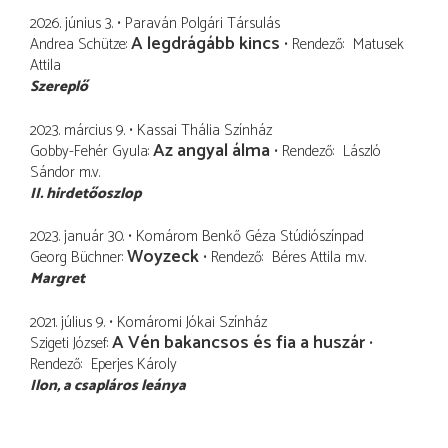
2026. június 3.
Paraván Polgári Társulás
A legdrágább kincs
Andrea Schütze
Rendező
Matusek
Attila
Szereplő
2023. március 9.
Kassai Thália Színház
Az angyal álma
Gobby-Fehér Gyula
Rendező
László
Sándor
m.v.
II. hirdetőoszlop
2023. január 30.
Komárom Benkő Géza Stúdiószínpad
Woyzeck
Georg Büchner
Rendező
Béres Attila
m.v.
Margret
2021. július 9.
Komáromi Jókai Színház
A Vén bakancsos és fia a huszár
Szigeti József
Rendező
Eperjes Károly
Ilon
a csapláros leánya