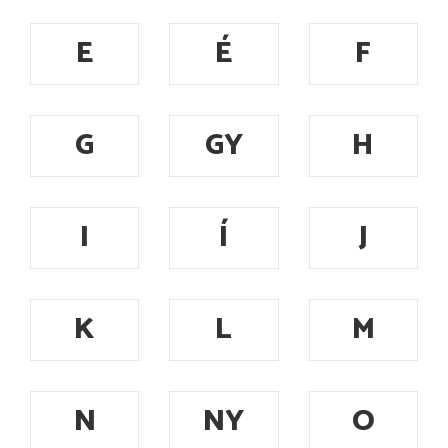
E
É
F
G
GY
H
I
Í
J
K
L
M
N
NY
O