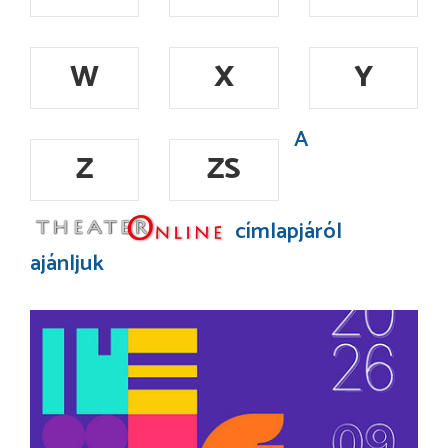
W
X
Y
A
Z
ZS
címlapjáról
ajánljuk