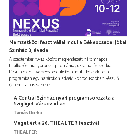
Nemzetközi fesztivállal indul a Békéscsabai Jókai
Színház új évada
A szeptember 10–12. között megrendezett háromnapos
találkozón magyarországi, romániai, ukrajnai és szerbiai
társulatok hat versenyprodukcióval mutatkoznak be, a
programban egy határokon átívelő koprodukcióban készülő
ősbemutató is szerepel.
A Centrál Színház nyári programsorozata a
Szigliget Várudvarban
Tamás Dorka
Véget ért a 36. THEALTER fesztivál
THEALTER