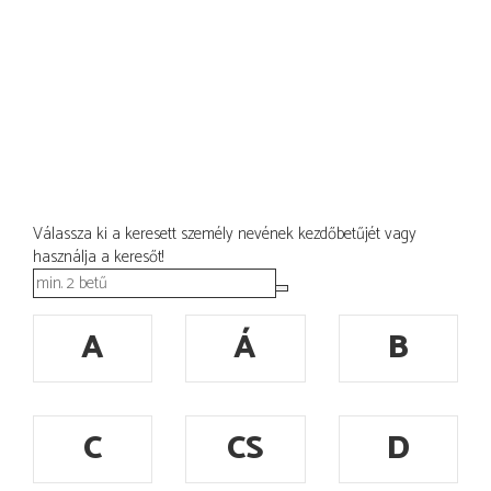
Válassza ki a keresett személy nevének kezdőbetűjét vagy
használja a keresőt!
A
Á
B
C
CS
D