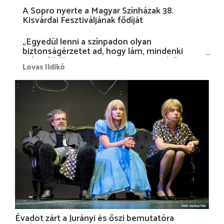
A Sopro nyerte a Magyar Színházak 38.
Kisvárdai Fesztiváljának fődíját
„Egyedül lenni a színpadon olyan
biztonságérzetet ad, hogy lám, mindenki
más nélkül is megvagyok magammal…”
Lovas Ildikó
Évadot zárt a Jurányi és őszi bemutatóra