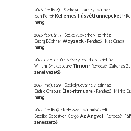
2026. április 23.
Székelyudvarhelyi színház
Kellemes húsvéti ünnepeket!
Jean Poiret
Re
hang
2026. február 5.
Székelyudvarhelyi színház
Woyzeck
Georg Büchner
Rendező
Kiss Csaba
hang
2024. október 10.
Székelyudvarhelyi színház
Timon
William Shakespeare
Rendező
Zakariás Za
zenei vezető
2024. május 29.
Székelyudvarhelyi színház
Élet-ritmusra
Cédric Chapuis
Rendező
Márkó Esz
hang
2024. április 19.
Kolozsvári színművészeti
Az Angyal
Sztojka Sebestyén Gergő
Rendező
Pálf
zeneszerző