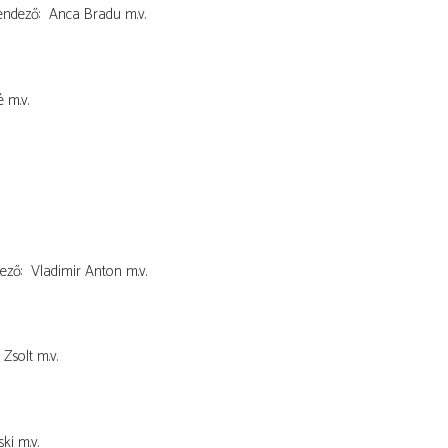
endező
Anca Bradu
m.v.
é
m.v.
ező
Vladimir Anton
m.v.
 Zsolt
m.v.
ski
m.v.