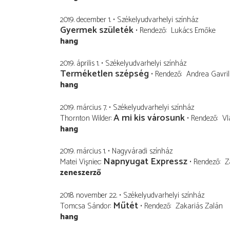
2019. december 1.
Székelyudvarhelyi színház
Gyermek születék
Rendező
Lukács Emőke
hang
2019. április 1.
Székelyudvarhelyi színház
Terméketlen szépség
Rendező
Andrea Gavril
hang
2019. március 7.
Székelyudvarhelyi színház
A mi kis városunk
Thornton Wilder
Rendező
Vl
hang
2019. március 1.
Nagyváradi színház
Napnyugat Expressz
Matei Vişniec
Rendező
Z
zeneszerző
2018. november 22.
Székelyudvarhelyi színház
Műtét
Tomcsa Sándor
Rendező
Zakariás Zalán
hang