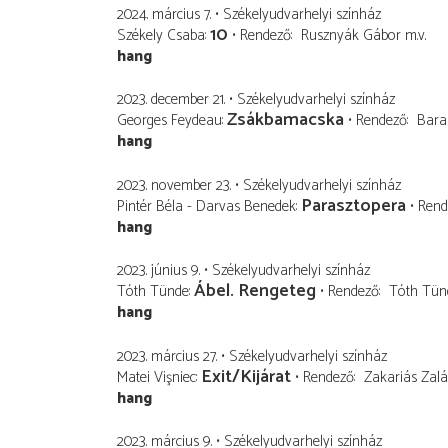
2024. március 7.
Székelyudvarhelyi színház
10
Székely Csaba
Rendező
Rusznyák Gábor
m.v.
hang
2023. december 21.
Székelyudvarhelyi színház
Zsákbamacska
Georges Feydeau
Rendező
Bara
hang
2023. november 23.
Székelyudvarhelyi színház
Parasztopera
Pintér Béla - Darvas Benedek
Rend
hang
2023. június 9.
Székelyudvarhelyi színház
Ábel. Rengeteg
Tóth Tünde
Rendező
Tóth Tün
hang
2023. március 27.
Székelyudvarhelyi színház
Exit/Kijárat
Matei Vişniec
Rendező
Zakariás Zal
hang
2023. március 9.
Székelyudvarhelyi színház