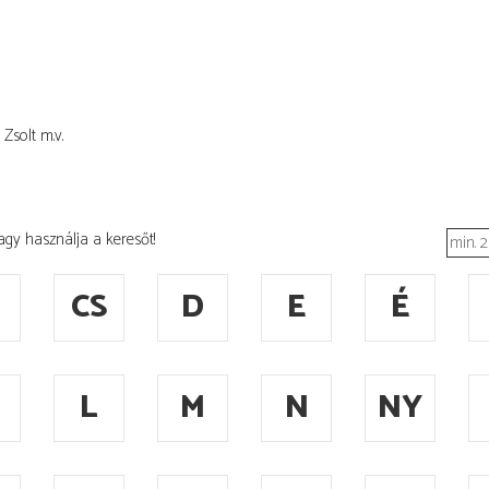
 Zsolt
m.v.
agy használja a keresőt!
CS
D
E
É
L
M
N
NY