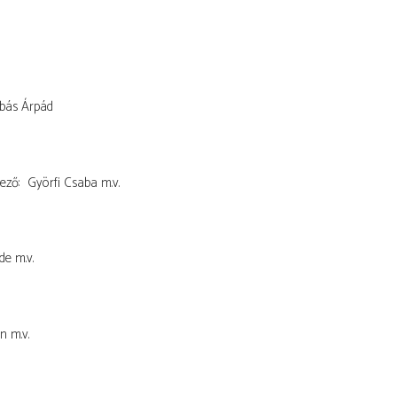
bás Árpád
ező
Györfi Csaba
m.v.
de
m.v.
án
m.v.