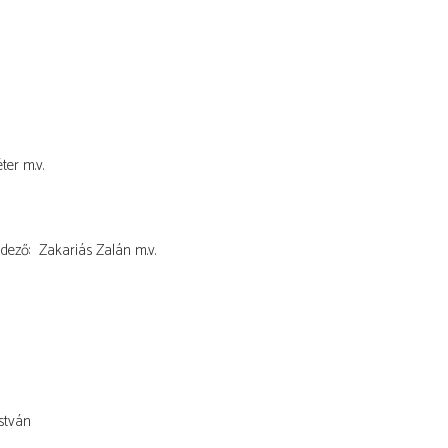
ter
m.v.
dező
Zakariás Zalán
m.v.
István