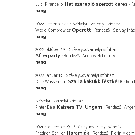
Hat szereplő szerzőt keres
Luigi Pirandello
R
hang
2022. december 22.
Székelyudvarhelyi színház
Operett
Witold Gombrowicz
Rendező
Szilvay Mát
hang
2022. október 29.
Székelyudvarhelyi színház
Afterparty
Rendező
Andrew Hefler
m.v.
hang
2022. január 13.
Székelyudvarhelyi színház
Száll a kakukk fészkére
Dale Wasserman
Rend
hang
Székelyudvarhelyi színház
Kaisers TV, Ungarn
Pintér Béla
Rendező
Anger
hang
2021. szeptember 19.
Székelyudvarhelyi színház
Haramiák
Friedrich Schiller
Rendező
Florin Vidam