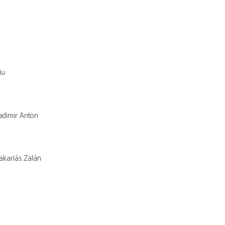
iu
adimir Anton
akariás Zalán