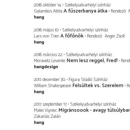
2018. október 14.
Székelyudvarhelyi színház
A fűszerbanya átka
Galambos Attila
Rendező
hang
2018. május 10.
Székelyudvarhelyi színház
A főfőnök
Lars von Trier
Rendező
Anger Zsolt
hang
2018. március 22.
Székelyudvarhelyi színház
Nem lesz reggel, Fred!
Moravetz Levente
Rend
hangdesign
2017. december 30.
Figura Stúdió Színház
Felsültek vs. Szerelem
William Shakespeare
R
hang
2017. szeptember 17.
Székelyudvarhelyi színház
Migránsoook - avagy túlsúlyba
Matei Vişniec
Zakariás Zalán
hang