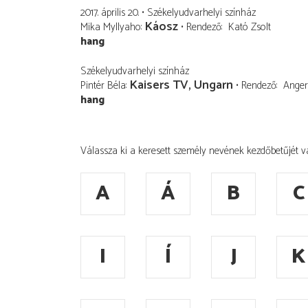
2017. április 20.
Székelyudvarhelyi színház
Káosz
Mika Myllyaho
Rendező
Kató Zsolt
hang
Székelyudvarhelyi színház
Kaisers TV, Ungarn
Pintér Béla
Rendező
Anger
hang
Válassza ki a keresett személy nevének kezdőbetűjét v
A
Á
B
C
I
Í
J
K