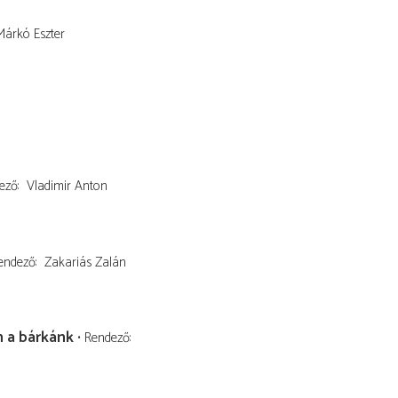
Márkó Eszter
ező
Vladimir Anton
endező
Zakariás Zalán
n a bárkánk
Rendező