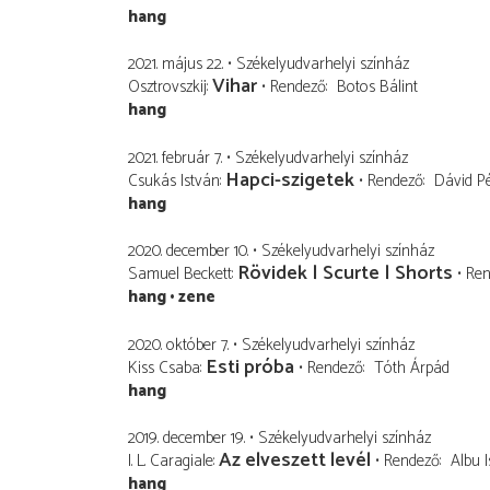
hang
2021. május 22.
Székelyudvarhelyi színház
Vihar
Osztrovszkij
Rendező
Botos Bálint
hang
2021. február 7.
Székelyudvarhelyi színház
Hapci-szigetek
Csukás István
Rendező
Dávid Pé
hang
2020. december 10.
Székelyudvarhelyi színház
Rövidek | Scurte | Shorts
Samuel Beckett
Ren
hang
zene
2020. október 7.
Székelyudvarhelyi színház
Esti próba
Kiss Csaba
Rendező
Tóth Árpád
hang
2019. december 19.
Székelyudvarhelyi színház
Az elveszett levél
I. L. Caragiale
Rendező
Albu 
hang