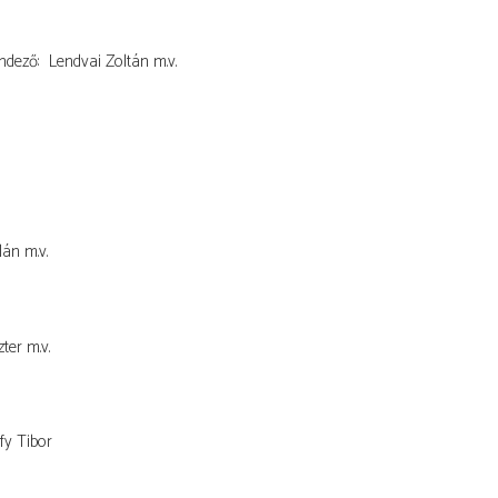
ndező
Lendvai Zoltán
m.v.
lán
m.v.
ter
m.v.
fy Tibor