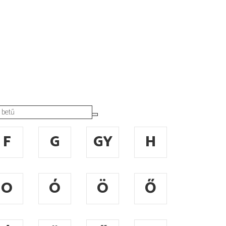
F
G
GY
H
O
Ó
Ö
Ő