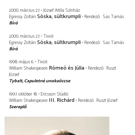
2000. március 27.
József Attila Színház
Sóska, sültkrumpli
Egressy Zoltán
Rendező
Sas Tamás
Bíró
2000. március 27.
Tivoli
Sóska, sültkrumpli
Egressy Zoltán
Rendező
Sas Tamás
Bíró
1998. május 6.
Tivoli
Rómeó és Júlia
William Shakespeare
Rendező
Ruszt
József
Tybalt
Capuletné unokaöccse
1997. október 18.
Ericsson Stúdió
III. Richárd
William Shakespeare
Rendező
Ruszt József
Szereplő