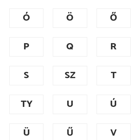
Ó
Ö
Ő
P
Q
R
S
SZ
T
TY
U
Ú
Ü
Ű
V