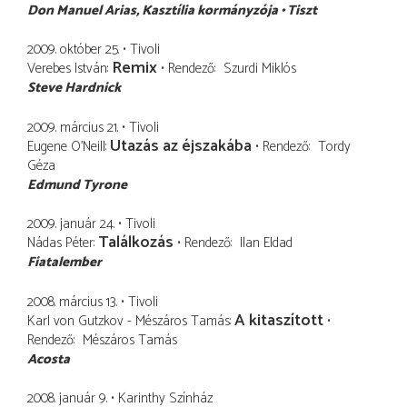
Don Manuel Arias
Kasztília kormányzója
Tiszt
2009. október 25.
Tivoli
Remix
Verebes István
Rendező
Szurdi Miklós
Steve Hardnick
2009. március 21.
Tivoli
Utazás az éjszakába
Eugene O'Neill
Rendező
Tordy
Géza
Edmund Tyrone
2009. január 24.
Tivoli
Találkozás
Nádas Péter
Rendező
Ilan Eldad
Fiatalember
2008. március 13.
Tivoli
A kitaszított
Karl von Gutzkov - Mészáros Tamás
Rendező
Mészáros Tamás
Acosta
2008. január 9.
Karinthy Színház