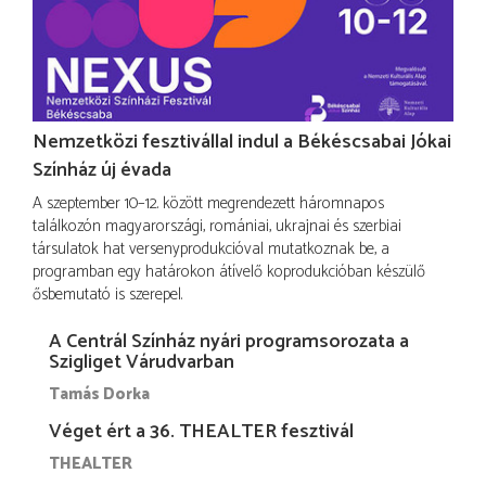
Nemzetközi fesztivállal indul a Békéscsabai Jókai
Színház új évada
A szeptember 10–12. között megrendezett háromnapos
találkozón magyarországi, romániai, ukrajnai és szerbiai
társulatok hat versenyprodukcióval mutatkoznak be, a
programban egy határokon átívelő koprodukcióban készülő
ősbemutató is szerepel.
A Centrál Színház nyári programsorozata a
Szigliget Várudvarban
Tamás Dorka
Véget ért a 36. THEALTER fesztivál
THEALTER