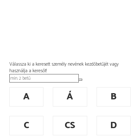
Válassza ki a keresett személy nevének kezdőbetűjét vagy
használja a keresőt!
A
Á
B
C
CS
D