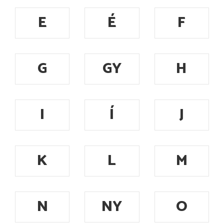
E
É
F
G
GY
H
I
Í
J
K
L
M
N
NY
O