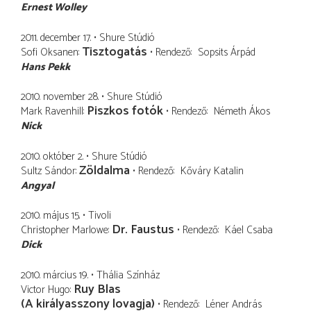
Ernest Wolley
2011. december 17.
Shure Stúdió
Tisztogatás
Sofi Oksanen
Rendező
Sopsits Árpád
Hans Pekk
2010. november 28.
Shure Stúdió
Piszkos fotók
Mark Ravenhill
Rendező
Németh Ákos
Nick
2010. október 2.
Shure Stúdió
Zöldalma
Sultz Sándor
Rendező
Kőváry Katalin
Angyal
2010. május 15.
Tivoli
Dr. Faustus
Christopher Marlowe
Rendező
Káel Csaba
Dick
2010. március 19.
Thália Színház
Ruy Blas
Victor Hugo
(A királyasszony lovagja)
Rendező
Léner András