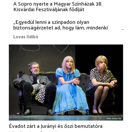
A Sopro nyerte a Magyar Színházak 38.
Kisvárdai Fesztiváljának fődíját
„Egyedül lenni a színpadon olyan
biztonságérzetet ad, hogy lám, mindenki
más nélkül is megvagyok magammal…”
Lovas Ildikó
Évadot zárt a Jurányi és őszi bemutatóra