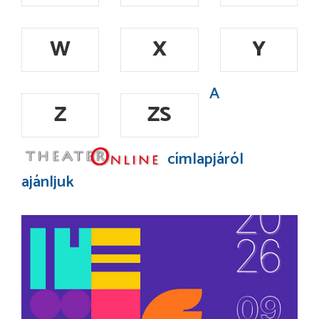
W
X
Y
A
Z
ZS
címlapjáról
ajánljuk