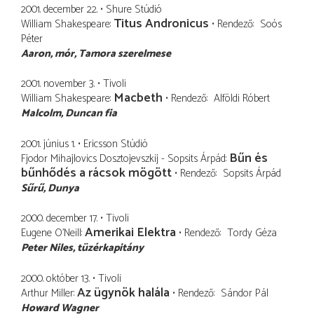
2001. december 22.
Shure Stúdió
Titus Andronicus
William Shakespeare
Rendező
Soós
Péter
Aaron
mór, Tamora szerelmese
2001. november 3.
Tivoli
Macbeth
William Shakespeare
Rendező
Alföldi Róbert
Malcolm
Duncan fia
2001. június 1.
Ericsson Stúdió
Bűn és
Fjodor Mihajlovics Dosztojevszkij - Sopsits Árpád
bűnhődés a rácsok mögött
Rendező
Sopsits Árpád
Sűrű
Dunya
2000. december 17.
Tivoli
Amerikai Elektra
Eugene O'Neill
Rendező
Tordy Géza
Peter Niles
tüzérkapitány
2000. október 13.
Tivoli
Az ügynök halála
Arthur Miller
Rendező
Sándor Pál
Howard Wagner