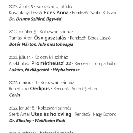
2023. április 5.
Kolozsvár Új Stúdió
Édes Anna
Kosztolányi Dezső
Rendező
Szabó K. István
Dr. Druma Szilárd
ügyvéd
2022. október 5.
Kolozsvári színház
Ősvigasztalás
Tamási Áron
Rendező
Béres László
Botár Márton
Jula mostohaapja
2022. július 1.
Kolozsvári színház
Prométheusz' 22
Aiszkhülosz
Rendező
Tompa Gábor
Lukács
fővilágosító
Héphaisztosz
2022. március 11.
Kolozsvári színház
Oedipus
Robert Icke
Rendező
Andrei Şerban
Corin
2022. január 8.
Kolozsvári színház
Utas és holdvilág
Szerb Antal
Rendező
Nagy Botond
Dr. Ellesley
Waldheim Rudi