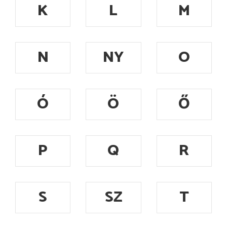
K
L
M
N
NY
O
Ó
Ö
Ő
P
Q
R
S
SZ
T