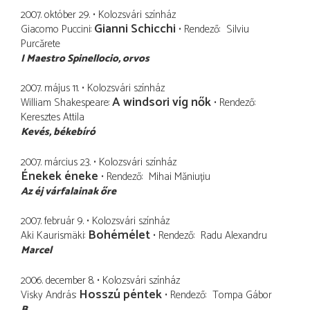
2007. október 29.
Kolozsvári színház
Gianni Schicchi
Giacomo Puccini
Rendező
Silviu
Purcărete
I Maestro Spinellocio
orvos
2007. május 11.
Kolozsvári színház
A windsori víg nők
William Shakespeare
Rendező
Keresztes Attila
Kevés
békebíró
2007. március 23.
Kolozsvári színház
Énekek éneke
Rendező
Mihai Măniuțiu
Az éj várfalainak őre
2007. február 9.
Kolozsvári színház
Bohémélet
Aki Kaurismäki
Rendező
Radu Alexandru
Marcel
2006. december 8.
Kolozsvári színház
Hosszú péntek
Visky András
Rendező
Tompa Gábor
B.