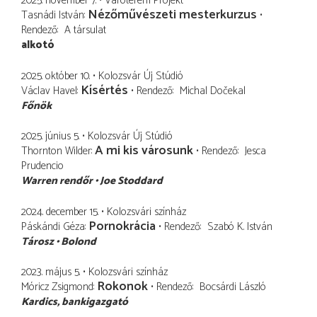
2025. november 7.
Váróterem Projekt
Nézőművészeti mesterkurzus
Tasnádi István
Rendező
A társulat
alkotó
2025. október 10.
Kolozsvár Új Stúdió
Kísértés
Václav Havel
Rendező
Michal Dočekal
Főnök
2025. június 5.
Kolozsvár Új Stúdió
A mi kis városunk
Thornton Wilder
Rendező
Jesca
Prudencio
Warren rendőr
Joe Stoddard
2024. december 15.
Kolozsvári színház
Pornokrácia
Páskándi Géza
Rendező
Szabó K. István
Tárosz
Bolond
2023. május 5.
Kolozsvári színház
Rokonok
Móricz Zsigmond
Rendező
Bocsárdi László
Kardics
bankigazgató