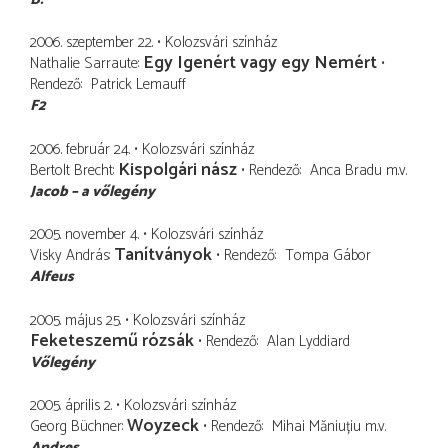
2006. szeptember 22.
Kolozsvári színház
Egy Igenért vagy egy Nemért
Nathalie Sarraute
Rendező
Patrick Lemauff
F2
2006. február 24.
Kolozsvári színház
Kispolgári nász
Bertolt Brecht
Rendező
Anca Bradu
m.v.
Jacob – a vőlegény
2005. november 4.
Kolozsvári színház
Tanítványok
Visky András
Rendező
Tompa Gábor
Alfeus
2005. május 25.
Kolozsvári színház
Feketeszemű rózsák
Rendező
Alan Lyddiard
Vőlegény
2005. április 2.
Kolozsvári színház
Woyzeck
Georg Büchner
Rendező
Mihai Măniuțiu
m.v.
Andres