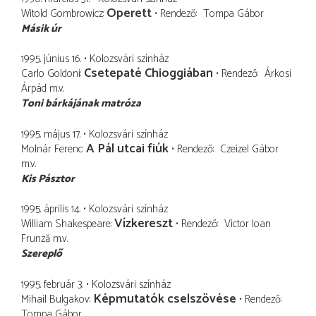
Operett
Witold Gombrowicz
Rendező
Tompa Gábor
Másik úr
1995. június 16.
Kolozsvári színház
Csetepaté Chioggiában
Carlo Goldoni
Rendező
Árkosi
Árpád
m.v.
Toni bárkájának matróza
1995. május 17.
Kolozsvári színház
A Pál utcai fiúk
Molnár Ferenc
Rendező
Czeizel Gábor
m.v.
Kis Pásztor
1995. április 14.
Kolozsvári színház
Vízkereszt
William Shakespeare
Rendező
Victor Ioan
Frunză
m.v.
Szereplő
1995. február 3.
Kolozsvári színház
Képmutatók cselszövése
Mihail Bulgakov
Rendező
Tompa Gábor