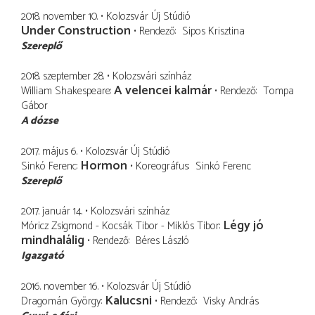
2018. november 10.
Kolozsvár Új Stúdió
Under Construction
Rendező
Sipos Krisztina
Szereplő
2018. szeptember 28.
Kolozsvári színház
A velencei kalmár
William Shakespeare
Rendező
Tompa
Gábor
A dózse
2017. május 6.
Kolozsvár Új Stúdió
Hormon
Sinkó Ferenc
Koreográfus
Sinkó Ferenc
Szereplő
2017. január 14.
Kolozsvári színház
Légy jó
Móricz Zsigmond - Kocsák Tibor - Miklós Tibor
mindhalálig
Rendező
Béres László
Igazgató
2016. november 16.
Kolozsvár Új Stúdió
Kalucsni
Dragomán György
Rendező
Visky András