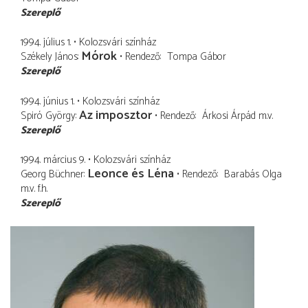
Szereplő
1994. július 1.
Kolozsvári színház
Mórok
Székely János
Rendező
Tompa Gábor
Szereplő
1994. június 1.
Kolozsvári színház
Az imposztor
Spiró György
Rendező
Árkosi Árpád
m.v.
Szereplő
1994. március 9.
Kolozsvári színház
Leonce és Léna
Georg Büchner
Rendező
Barabás Olga
m.v. f.h.
Szereplő