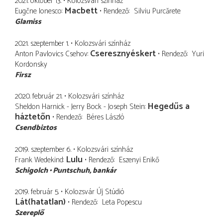
2021. október 13.
Kolozsvári színház
Macbett
Eugčne Ionesco
Rendező
Silviu Purcărete
Glamiss
2021. szeptember 1.
Kolozsvári színház
Cseresznyéskert
Anton Pavlovics Csehov
Rendező
Yuri
Kordonsky
Firsz
2020. február 21.
Kolozsvári színház
Hegedűs a
Sheldon Harnick - Jerry Bock - Joseph Stein
háztetőn
Rendező
Béres László
Csendbiztos
2019. szeptember 6.
Kolozsvári színház
Lulu
Frank Wedekind
Rendező
Eszenyi Enikő
Schigolch
Puntschuh
bankár
2019. február 5.
Kolozsvár Új Stúdió
Lát(hatatlan)
Rendező
Leta Popescu
Szereplő