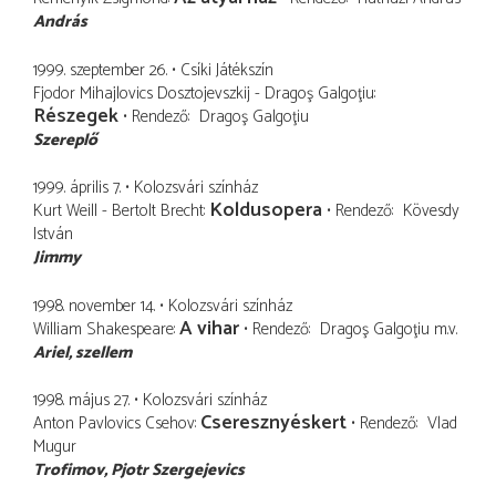
András
1999. szeptember 26.
Csíki Játékszín
Fjodor Mihajlovics Dosztojevszkij - Dragoş Galgoţiu
Részegek
Rendező
Dragoş Galgoţiu
Szereplő
1999. április 7.
Kolozsvári színház
Koldusopera
Kurt Weill - Bertolt Brecht
Rendező
Kövesdy
István
Jimmy
1998. november 14.
Kolozsvári színház
A vihar
William Shakespeare
Rendező
Dragoş Galgoţiu
m.v.
Ariel
szellem
1998. május 27.
Kolozsvári színház
Cseresznyéskert
Anton Pavlovics Csehov
Rendező
Vlad
Mugur
Trofimov
Pjotr Szergejevics