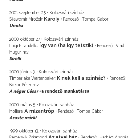
2001. szeptember 25.
Kolozsvári színház
Károly
Sławomir Mrožek
Rendező
Tompa Gábor
Unoka
2000. október 27.
Kolozsvári színház
Így van (ha így tetszik)
Luigi Pirandello
Rendező
Vlad
Mugur
m.v.
Sirelli
2000. június 3.
Kolozsvári színház
Kinek kell a színház?
Timberlake Wertenbaker
Rendező
Bokor Péter
m.v.
A néger César
a rendező munkatársa
2000. május 5.
Kolozsvári színház
A mizantróp
Molière
Rendező
Tompa Gábor
Acaste márki
1999. október 13.
Kolozsvári színház
Az atyai ház
Remenyik Zsigmond
Rendező
Hatházi András