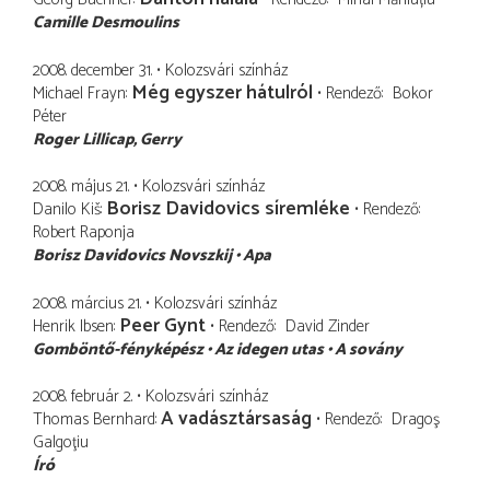
Camille Desmoulins
2008. december 31.
Kolozsvári színház
Még egyszer hátulról
Michael Frayn
Rendező
Bokor
Péter
Roger Lillicap
Gerry
2008. május 21.
Kolozsvári színház
Borisz Davidovics síremléke
Danilo Kiš
Rendező
Robert Raponja
Borisz Davidovics Novszkij
Apa
2008. március 21.
Kolozsvári színház
Peer Gynt
Henrik Ibsen
Rendező
David Zinder
Gomböntő-fényképész
Az idegen utas
A sovány
2008. február 2.
Kolozsvári színház
A vadásztársaság
Thomas Bernhard
Rendező
Dragoş
Galgoţiu
Író