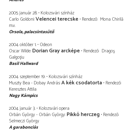
2005. január 28.
Kolozsvári színház
Velencei terecske
Carlo Goldoni
Rendező
Mona Chirilă
m.v.
Orsola
palacsintasütő
2004. október 1.
Odeon
Dorian Gray arcképe
Oscar Wilde
Rendező
Dragoş
Galgoţiu
Basil Hallward
2004. szeptember 19.
Kolozsvári színház
A kék csodatorta
Muszty Bea - Dobay András
Rendező
Keresztes Attila
Nagy Kámpics
2004. január 3.
Kolozsvári opera
Pikkó herczeg
Orbán György - Orbán György
Rendező
Selmeczi György
A garabonciás