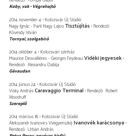
Rendező
Tompa Gábor
Koby
vak
Végrehajtó
2014. november 4.
Kolozsvár Új Stúdió
Tisztújítás
Nagy Ignác - Parti Nagy Lajos
Rendező
Kövesdy István
Tornyai
szolgabíró
2014. október 4.
Kolozsvári színház
Vidéki jegyesek
Maurice Desvallières - Georges Feydeau
Rendező
Alexandru Dabija
Gévaudan
2014. június 24.
Kolozsvár Új Stúdió
Caravaggio Terminal
Visky András
Rendező
Robert
Woodruff
Szereplő
2014. március 18.
Kolozsvár Új Stúdió
Ivanovék karácsonya
Alekszandr Ivanovics Vvegyenszkij
Rendező
Urbán András
Petya Perov
egyéves kisfiú