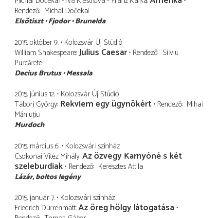
Amerika
Michal Dočekal - Iva Klestilová - Franz Kafka
Rendező
Michal Dočekal
Elsőtiszt
Fjodor
Brunelda
2015. október 9.
Kolozsvár Új Stúdió
Julius Caesar
William Shakespeare
Rendező
Silviu
Purcărete
Decius Brutus
Messala
2015. június 12.
Kolozsvár Új Stúdió
Rekviem egy ügynökért
Tábori György
Rendező
Mihai
Măniuțiu
Murdoch
2015. március 6.
Kolozsvári színház
Az özvegy Karnyóné s két
Csokonai Vitéz Mihály
szeleburdiak
Rendező
Keresztes Attila
Lázár
boltos legény
2015. január 7.
Kolozsvári színház
Az öreg hölgy látogatása
Friedrich Dürrenmatt