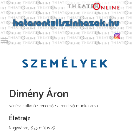
Toggle main menu visibility
SZEMÉLYEK
Dimény Áron
színész
alkotó
rendező
a rendező munkatársa
Életrajz
Nagyvárad, 1975. május 29.