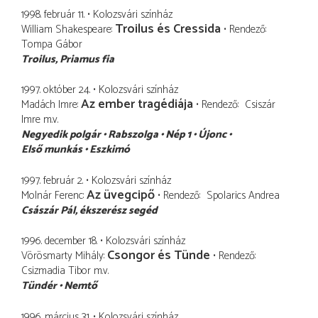
1998. február 11.
Kolozsvári színház
Troilus és Cressida
William Shakespeare
Rendező
Tompa Gábor
Troilus
Priamus fia
1997. október 24.
Kolozsvári színház
Az ember tragédiája
Madách Imre
Rendező
Csiszár
Imre
m.v.
Negyedik polgár
Rabszolga
Nép 1
Újonc
Első munkás
Eszkimó
1997. február 2.
Kolozsvári színház
Az üvegcipő
Molnár Ferenc
Rendező
Spolarics Andrea
Császár Pál
ékszerész segéd
1996. december 18.
Kolozsvári színház
Csongor és Tünde
Vörösmarty Mihály
Rendező
Csizmadia Tibor
m.v.
Tündér
Nemtő
1996. március 31.
Kolozsvári színház