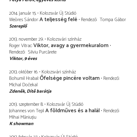
2014. január 15.
Kolozsvár Új Stúdió
A teljesség felé
Weöres Sándor
Rendező
Tompa Gábor
Szereplő
2013. november 29.
Kolozsvári színház
Viktor, avagy a gyermekuralom
Roger Vitrac
Rendező
Silviu Purcărete
Viktor
9 éves
2013. október 16.
Kolozsvári színház
Őfelsége pincére voltam
Bohumil Hrabal
Rendező
Michal Dočekal
Zdeněk
Dítě barátja
2013. szeptember 8.
Kolozsvár Új Stúdió
A földműves és a halál
Johannes von Tepl
Rendező
Mihai Măniuțiu
K showman