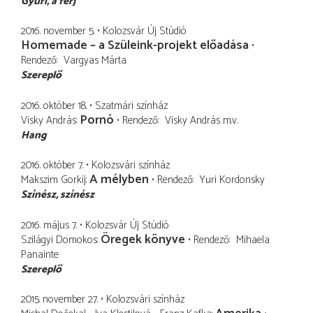
Gyuri
a férj
2016. november 5.
Kolozsvár Új Stúdió
Homemade – a Szüleink-projekt előadása
Rendező
Vargyas Márta
Szereplő
2016. október 18.
Szatmári színház
Pornó
Visky András
Rendező
Visky András
m.v.
Hang
2016. október 7.
Kolozsvári színház
A mélyben
Makszim Gorkij
Rendező
Yuri Kordonsky
Színész
színész
2016. május 7.
Kolozsvár Új Stúdió
Öregek könyve
Szilágyi Domokos
Rendező
Mihaela
Panainte
Szereplő
2015. november 27.
Kolozsvári színház