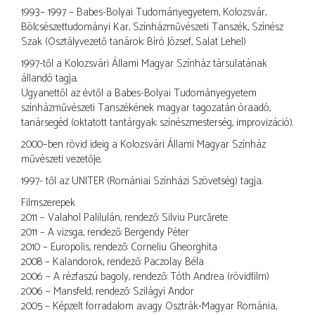
1993– 1997 – Babes-Bolyai Tudományegyetem, Kolozsvár,
Bölcsészettudományi Kar, Színházművészeti Tanszék, Színész
Szak (Osztályvezető tanárok: Bíró József, Salat Lehel)
1997-től a Kolozsvári Állami Magyar Színház társulatának
állandó tagja.
Ugyanettől az évtől a Babes-Bolyai Tudományegyetem
színházművészeti Tanszékének magyar tagozatán óraadó,
tanársegéd (oktatott tantárgyak: színészmesterség, improvizáció).
2000–ben rövid ideig a Kolozsvári Állami Magyar Színház
művészeti vezetője.
1997- től az UNITER (Romániai Színházi Szövetség) tagja.
Filmszerepek
2011 – Valahol Palilulán, rendező: Silviu Purcărete
2011 – A vizsga, rendező: Bergendy Péter
2010 – Europolis, rendező: Corneliu Gheorghita
2008 – Kalandorok, rendező: Paczolay Béla
2006 – A rézfaszú bagoly, rendező: Tóth Andrea (rövidfilm)
2006 – Mansfeld, rendező: Szilágyi Andor
2005 – Képzelt forradalom avagy Osztrák-Magyar Románia,