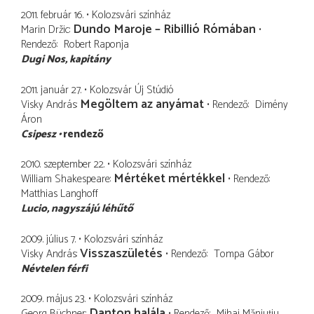
2011. február 16.
Kolozsvári színház
Dundo Maroje – Ribillió Rómában
Marin Držic
Rendező
Robert Raponja
Dugi Nos
kapitány
2011. január 27.
Kolozsvár Új Stúdió
Megöltem az anyámat
Visky András
Rendező
Dimény
Áron
Csipesz
rendező
2010. szeptember 22.
Kolozsvári színház
Mértéket mértékkel
William Shakespeare
Rendező
Matthias Langhoff
Lucio
nagyszájú léhűtő
2009. július 7.
Kolozsvári színház
Visszaszületés
Visky András
Rendező
Tompa Gábor
Névtelen férfi
2009. május 23.
Kolozsvári színház
Danton halála
Georg Büchner
Rendező
Mihai Măniuțiu