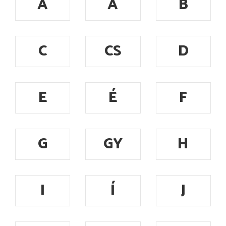
A
Á
B
C
CS
D
E
É
F
G
GY
H
I
Í
J