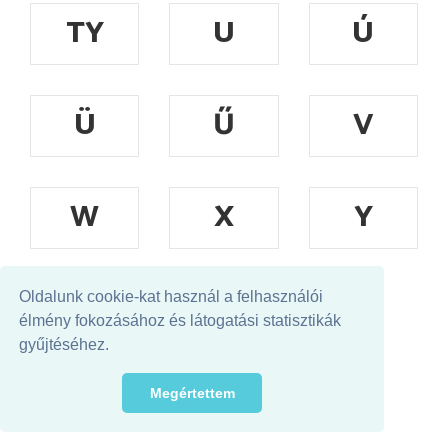
TY
U
Ú
Ü
Ű
V
W
X
Y
A
Z
ZS
Oldalunk cookie-kat használ a felhasználói
élmény fokozásához és látogatási statisztikák
gyűjtéséhez.
címlapjáról
ajánljuk
Megértettem