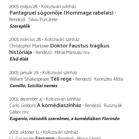
2003. május 28.
Kolozsvári színház
Pantagruel sógornője (Hommage rabelais)
Rendező
Silviu Purcărete
Szereplők
2003. március 28.
Kolozsvári színház
Doktor Faustus tragikus
Christopher Marlowe
históriája
Rendező
Mihai Măniuțiu
m.v.
Első diák
2003. január 29.
Kolozsvári színház
Téli rege
William Shakespeare
Rendező
Keresztes Attila
Camillo
Szicíliai nemes
2002. december 4.
Kolozsvári színház
A komédiaszínház
Carlo Goldoni
Rendező
Rusznyák
Gábor
m.v.
Eugenio
második szerelmes, a komédiában Florindo
2002. október 12.
Kolozsvári színház
Farsang
I. L. Caragiale
Rendező
Mona Chirilă