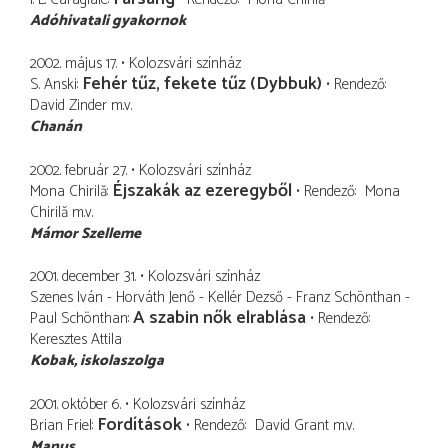
Adóhivatali gyakornok
2002. május 17.
Kolozsvári színház
Fehér tűz, fekete tűz (Dybbuk)
S. Anski
Rendező
David Zinder
m.v.
Chanán
2002. február 27.
Kolozsvári színház
Éjszakák az ezeregyből
Mona Chirilă
Rendező
Mona
Chirilă
m.v.
Mámor Szelleme
2001. december 31.
Kolozsvári színház
Szenes Iván - Horváth Jenő - Kellér Dezső - Franz Schönthan -
A szabin nők elrablása
Paul Schönthan
Rendező
Keresztes Attila
Kobak
iskolaszolga
2001. október 6.
Kolozsvári színház
Fordítások
Brian Friel
Rendező
David Grant
m.v.
Manus