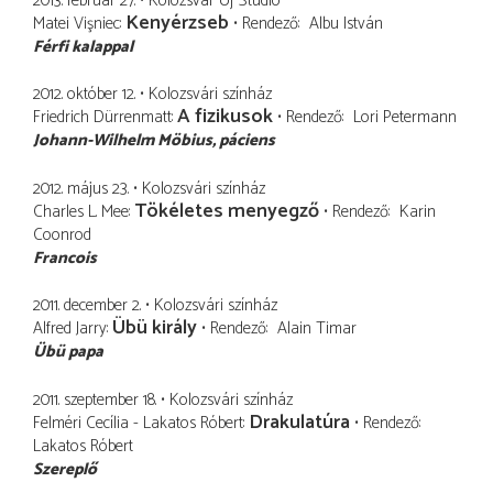
2013. február 27.
Kolozsvár Új Stúdió
Kenyérzseb
Matei Vişniec
Rendező
Albu István
Férfi kalappal
2012. október 12.
Kolozsvári színház
A fizikusok
Friedrich Dürrenmatt
Rendező
Lori Petermann
Johann-Wilhelm Möbius
páciens
2012. május 23.
Kolozsvári színház
Tökéletes menyegző
Charles L. Mee
Rendező
Karin
Coonrod
Francois
2011. december 2.
Kolozsvári színház
Übü király
Alfred Jarry
Rendező
Alain Timar
Übü papa
2011. szeptember 18.
Kolozsvári színház
Drakulatúra
Felméri Cecília - Lakatos Róbert
Rendező
Lakatos Róbert
Szereplő