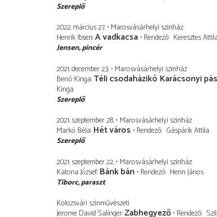
Szereplő
2022. március 27.
Marosvásárhelyi szinház
A vadkacsa
Henrik Ibsen
Rendező
Keresztes Attil
Jensen
pincér
2021. december 23.
Marosvásárhelyi szinház
Téli csodaházikó Karácsonyi pá
Benő Kinga
Kinga
Szereplő
2021. szeptember 28.
Marosvásárhelyi szinház
Hét város
Markó Béla
Rendező
Gáspárik Attila
Szereplő
2021. szeptember 22.
Marosvásárhelyi szinház
Bánk bán
Katona József
Rendező
Henn János
Tiborc
paraszt
Kolozsvári színművészeti
Zabhegyező
Jerome David Salinger
Rendező
Szi