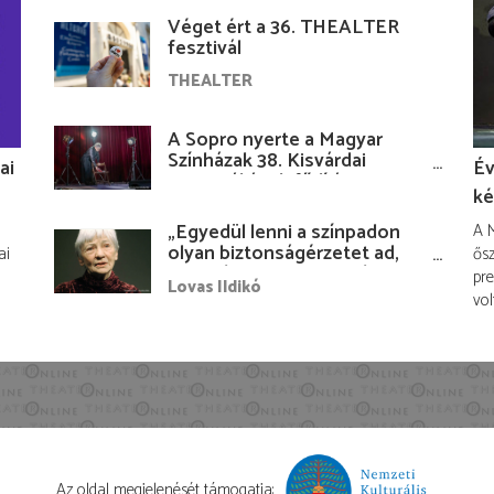
Véget ért a 36. THEALTER
fesztivál
THEALTER
A Sopro nyerte a Magyar
Színházak 38. Kisvárdai
ai
Év
Fesztiváljának fődíját
ké
„Egyedül lenni a színpadon
A M
olyan biztonságérzetet ad,
ai
ősz
hogy lám, mindenki más
pre
Lovas Ildikó
nélkül is megvagyok
vol
magammal…”
Az oldal megjelenését támogatja: