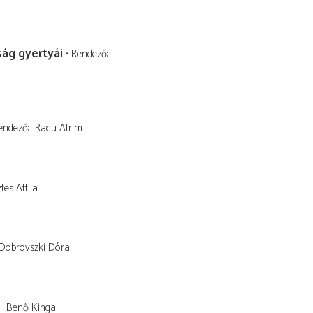
ság gyertyái
Rendező
endező
Radu Afrim
tes Attila
Dobrovszki Dóra
Benő Kinga