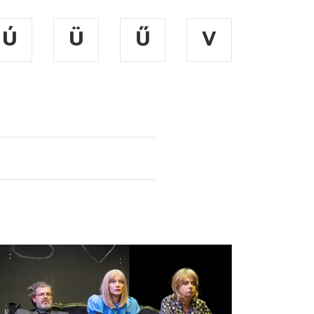
Ú
Ü
Ű
V