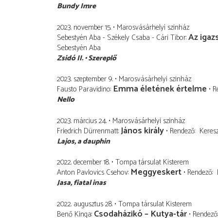
Bundy Imre
2023. november 15.
Marosvásárhelyi szinház
Az igaz
Sebestyén Aba - Székely Csaba - Cári Tibor
Sebestyén Aba
Zsidó II.
Szereplő
2023. szeptember 9.
Marosvásárhelyi szinház
Emma életének értelme
Fausto Paravidino
R
Nello
2023. március 24.
Marosvásárhelyi szinház
János király
Friedrich Dürrenmatt
Rendező
Keresz
Lajos
a dauphin
2022. december 18.
Tompa társulat Kisterem
Meggyeskert
Anton Pavlovics Csehov
Rendező
Jasa
fiatal inas
2022. augusztus 28.
Tompa társulat Kisterem
Csodaházikó – Kutya-tár
Benő Kinga
Rendező