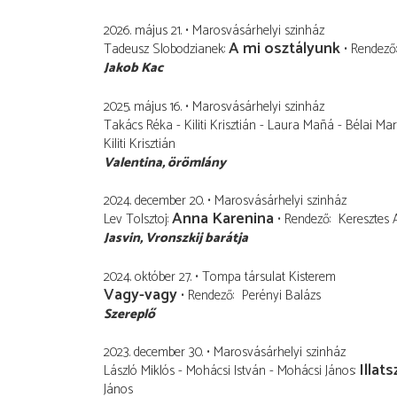
2026. május 21.
Marosvásárhelyi szinház
A mi osztályunk
Tadeusz Slobodzianek
Rendező
Jakob Kac
2025. május 16.
Marosvásárhelyi szinház
Takács Réka - Kiliti Krisztián - Laura Mañá - Bélai Mar
Kiliti Krisztián
Valentina
örömlány
2024. december 20.
Marosvásárhelyi szinház
Anna Karenina
Lev Tolsztoj
Rendező
Keresztes A
Jasvin
Vronszkij barátja
2024. október 27.
Tompa társulat Kisterem
Vagy-vagy
Rendező
Perényi Balázs
Szereplő
2023. december 30.
Marosvásárhelyi szinház
Illats
László Miklós - Mohácsi István - Mohácsi János
János