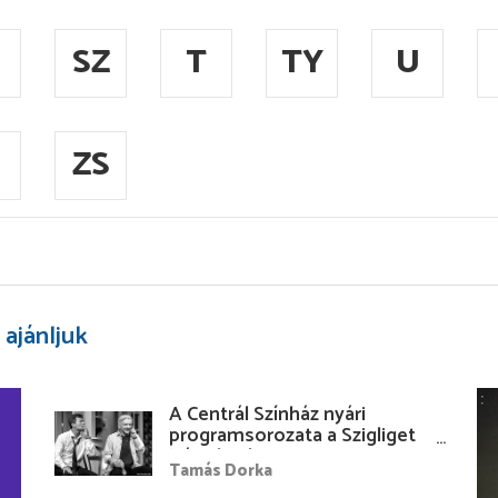
SZ
T
TY
U
ZS
 ajánljuk
A Centrál Színház nyári
programsorozata a Szigliget
Várudvarban
Tamás Dorka