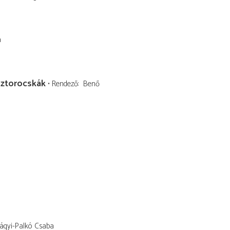
a
sztorocskák
Rendező
Benő
lágyi-Palkó Csaba