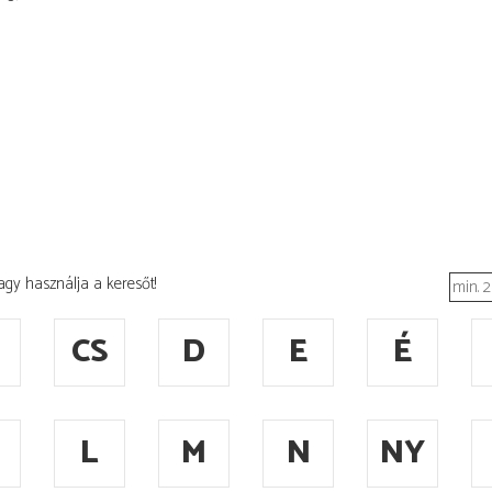
agy használja a keresőt!
CS
D
E
É
L
M
N
NY