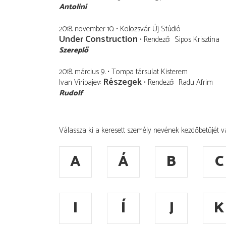
Antolini
2018. november 10.
Kolozsvár Új Stúdió
Under Construction
Rendező
Sipos Krisztina
Szereplő
2018. március 9.
Tompa társulat Kisterem
Részegek
Ivan Viripajev
Rendező
Radu Afrim
Rudolf
Válassza ki a keresett személy nevének kezdőbetűjét v
A
Á
B
C
I
Í
J
K