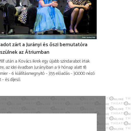
adot zárt a Jurányi és őszi bemutatóra
szülnek az Átriumban
ilf után a Kovács ikrek egy újabb színdarabot írtak
re, az idei évadban Jurányiban a 9 hónap alatt 18
mier - 6 kiállításmegnyitó - 355 előadás - 30.000 néző
t – és díjeső.