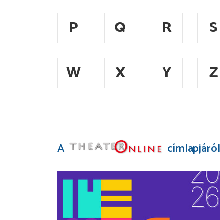
P
Q
R
S
W
X
Y
Z
A
címlapjáról