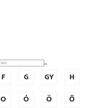
F
G
GY
H
O
Ó
Ö
Ő