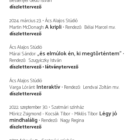
Bessenyei Gedő István
díszlettervező
2024. március 23.
Ács Alajos Stúdió
A kripli
Martin McDonagh
Rendező
Bélai Marcel
m.v.
díszlettervező
Ács Alajos Stúdió
„és elmúlok én, ki megtörténtem”
Márai Sándor
Rendező
Szugyiczky István
díszlettervező
látványtervező
Ács Alajos Stúdió
Interaktív
Varga Lóránt
Rendező
Lendvai Zoltán
m.v.
díszlettervező
2022. szeptember 30.
Szatmári színház
Légy jó
Móricz Zsigmond - Kocsák Tibor - Miklós Tibor
mindhalálig
Rendező
Nagy Regina
díszlettervező