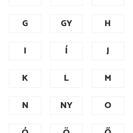
G
GY
H
I
Í
J
K
L
M
N
NY
O
Ó
Ö
Ő