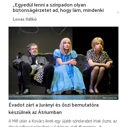
„Egyedül lenni a színpadon olyan
biztonságérzetet ad, hogy lám, mindenki
más nélkül is megvagyok magammal…”
Lovas Ildikó
Évadot zárt a Jurányi és őszi bemutatóra
készülnek az Átriumban
A Milf után a Kovács ikrek egy újabb színdarabot írtak őszre, az