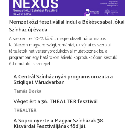
Nemzetközi fesztivállal indul a Békéscsabai Jókai
Színház új évada
A szeptember 10–12. között megrendezett háromnapos
találkozón magyarországi, romániai, ukrajnai és szerbiai
társulatok hat versenyprodukcióval mutatkoznak be, a
programban egy határokon átívelő koprodukcióban készülő
ősbemutató is szerepel.
A Centrál Színház nyári programsorozata a
Szigliget Várudvarban
Tamás Dorka
Véget ért a 36. THEALTER fesztivál
THEALTER
A Sopro nyerte a Magyar Színházak 38.
Kisvárdai Fesztiváljának fődíját