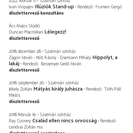
2022. február 11.
Szatmári színház
Illúziók Stand-up
Ivan Viripajev
Rendező
Frumen Gergő
díszlettervező konzultáns
Ács Alajos Stúdió
Lélegezz!
Duncan Macmillan
díszlettervező
2018. december 28.
Szatmári színház
Hippolyt, a
Zágon István - Nóti Károly - Eisemann Mihály
lakáj
Rendező
Bessenyei Gedő István
díszlettervező
2018. szeptember 26.
Szatmári színház
Mátyás király juhásza
Jékely Zoltán
Rendező
Tóth-Páll
Miklós
díszlettervező
2018. február 16.
Szatmári színház
Család ellen nincs orvosság
Ray Cooney
Rendező
Lendvai Zoltán
m.v.