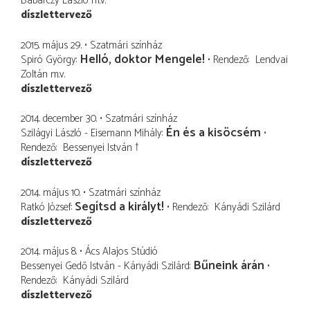
Babarczy László
m.v.
díszlettervező
2015. május 29.
Szatmári színház
Helló, doktor Mengele!
Spiró György
Rendező
Lendvai
Zoltán
m.v.
díszlettervező
2014. december 30.
Szatmári színház
Én és a kisöcsém
Szilágyi László - Eisemann Mihály
Rendező
Bessenyei István †
díszlettervező
2014. május 10.
Szatmári színház
Segítsd a királyt!
Ratkó József
Rendező
Kányádi Szilárd
díszlettervező
2014. május 8.
Ács Alajos Stúdió
Bűneink árán
Bessenyei Gedő István - Kányádi Szilárd
Rendező
Kányádi Szilárd
díszlettervező