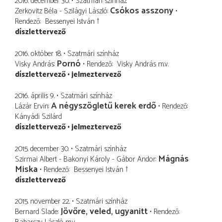
2016. december 30.
Szatmári színház
Csókos asszony
Zerkovitz Béla - Szilágyi László
Rendező
Bessenyei István †
díszlettervező
2016. október 18.
Szatmári színház
Pornó
Visky András
Rendező
Visky András
m.v.
díszlettervező
jelmeztervező
2016. április 9.
Szatmári színház
A négyszögletű kerek erdő
Lázár Ervin
Rendező
Kányádi Szilárd
díszlettervező
jelmeztervező
2015. december 30.
Szatmári színház
Mágnás
Szirmai Albert - Bakonyi Károly - Gábor Andor
Miska
Rendező
Bessenyei István †
díszlettervező
2015. november 22.
Szatmári színház
Jövőre, veled, ugyanitt
Bernard Slade
Rendező