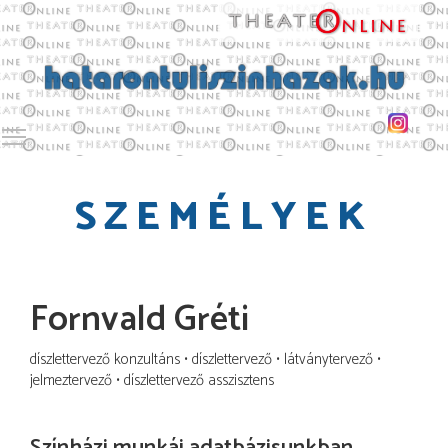
Toggle main menu visibility
SZEMÉLYEK
Fornvald Gréti
díszlettervező konzultáns
díszlettervező
látványtervező
jelmeztervező
díszlettervező asszisztens
Színházi munkái adatbázisunkban