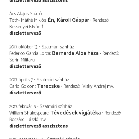
díszlettervező asszisztens
Ács Alajos Stúdió
Én, Károli Gáspár
Tóth- Máthé Miklós
Rendező
Bessenyei István †
díszlettervező
2017. október 13.
Szatmári színház
Bernarda Alba háza
Federico García Lorca
Rendező
Sorin Militaru
díszlettervező
2017. április 7.
Szatmári színház
Terecske
Carlo Goldoni
Rendező
Visky Andrej
m.v.
díszlettervező
2017. február 5.
Szatmári színház
Tévedések vígjátéka
William Shakespeare
Rendező
Bocsárdi László
m.v.
díszlettervező asszisztens