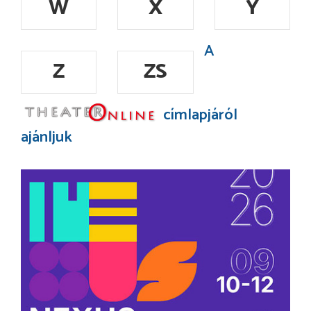
W
X
Y
A
Z
ZS
címlapjáról
ajánljuk