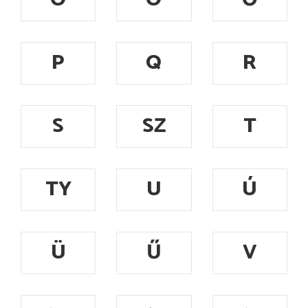
P
Q
R
S
SZ
T
TY
U
Ú
Ü
Ű
V