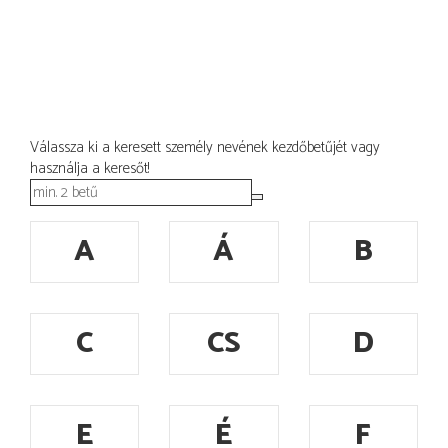
Válassza ki a keresett személy nevének kezdőbetűjét vagy
használja a keresőt!
A
Á
B
C
CS
D
E
É
F