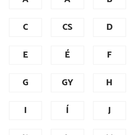
C
CS
D
E
É
F
G
GY
H
I
Í
J