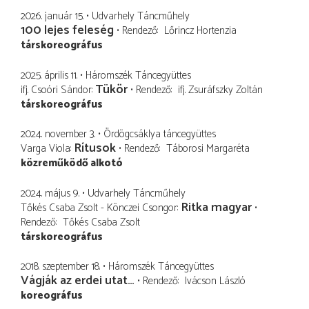
2026. január 15.
Udvarhely Táncműhely
100 lejes feleség
Rendező
Lőrincz Hortenzia
társkoreográfus
2025. április 11.
Háromszék Táncegyüttes
Tükör
ifj. Csoóri Sándor
Rendező
ifj. Zsuráfszky Zoltán
társkoreográfus
2024. november 3.
Ördögcsáklya táncegyüttes
Rítusok
Varga Viola
Rendező
Táborosi Margaréta
közreműködő alkotó
2024. május 9.
Udvarhely Táncműhely
Ritka magyar
Tőkés Csaba Zsolt - Könczei Csongor
Rendező
Tőkés Csaba Zsolt
társkoreográfus
2018. szeptember 18.
Háromszék Táncegyüttes
Vágják az erdei utat…
Rendező
Ivácson László
koreográfus