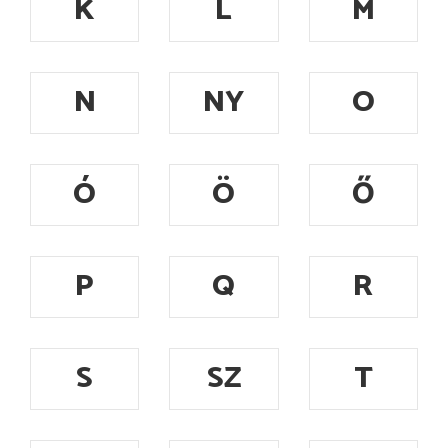
K
L
M
N
NY
O
Ó
Ö
Ő
P
Q
R
S
SZ
T