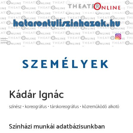
Toggle main menu visibility
SZEMÉLYEK
Kádár Ignác
színész
koreográfus
társkoreográfus
közreműködő alkotó
Színházi munkái adatbázisunkban