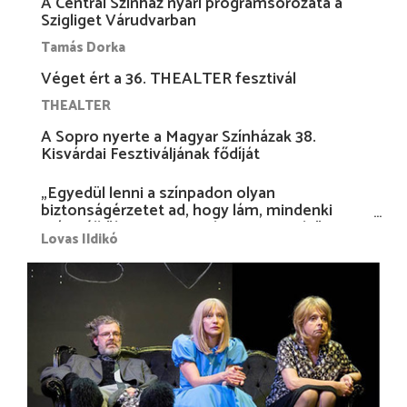
A Centrál Színház nyári programsorozata a
Szigliget Várudvarban
Tamás Dorka
Véget ért a 36. THEALTER fesztivál
THEALTER
A Sopro nyerte a Magyar Színházak 38.
Kisvárdai Fesztiváljának fődíját
„Egyedül lenni a színpadon olyan
biztonságérzetet ad, hogy lám, mindenki
más nélkül is megvagyok magammal…”
Lovas Ildikó