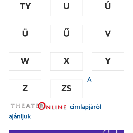
TY
U
Ú
Ü
Ű
V
W
X
Y
A
Z
ZS
címlapjáról
ajánljuk