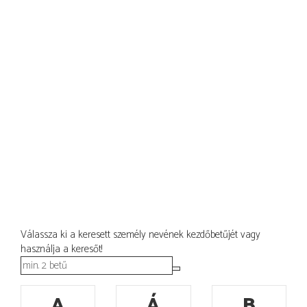
Válassza ki a keresett személy nevének kezdőbetűjét vagy
használja a keresőt!
A
Á
B