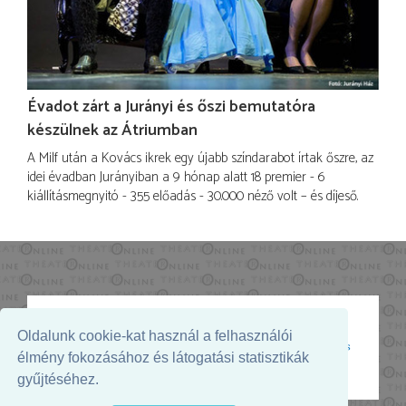
Évadot zárt a Jurányi és őszi bemutatóra
készülnek az Átriumban
A Milf után a Kovács ikrek egy újabb színdarabot írtak őszre, az
idei évadban Jurányiban a 9 hónap alatt 18 premier - 6
kiállításmegnyitó - 355 előadás - 30.000 néző volt – és díjeső.
Oldalunk cookie-kat használ a felhasználói
Az oldal megjelenését támogatja:
élmény fokozásához és látogatási statisztikák
gyűjtéséhez.