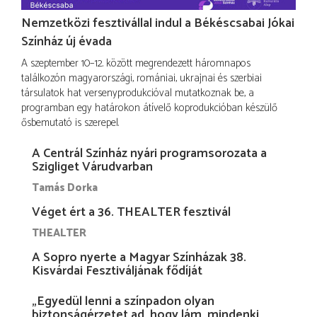
Nemzetközi fesztivállal indul a Békéscsabai Jókai
Színház új évada
A szeptember 10–12. között megrendezett háromnapos
találkozón magyarországi, romániai, ukrajnai és szerbiai
társulatok hat versenyprodukcióval mutatkoznak be, a
programban egy határokon átívelő koprodukcióban készülő
ősbemutató is szerepel.
A Centrál Színház nyári programsorozata a
Szigliget Várudvarban
Tamás Dorka
Véget ért a 36. THEALTER fesztivál
THEALTER
A Sopro nyerte a Magyar Színházak 38.
Kisvárdai Fesztiváljának fődíját
„Egyedül lenni a színpadon olyan
biztonságérzetet ad, hogy lám, mindenki