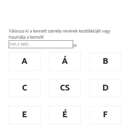
Válassza ki a keresett személy nevének kezdőbetűjét vagy
használja a keresőt!
A
Á
B
C
CS
D
E
É
F