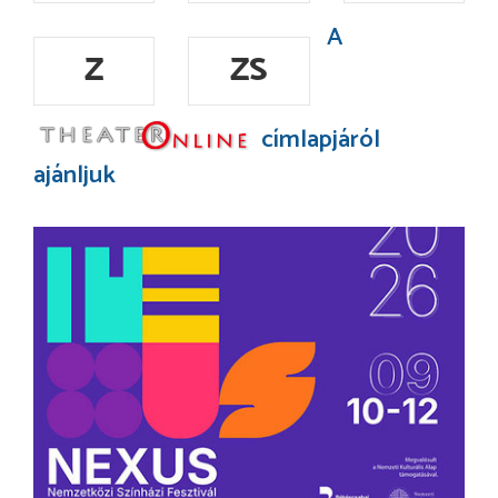
A
Z
ZS
címlapjáról
ajánljuk