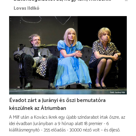
más nélkül is megvagyok magammal…”
Lovas Ildikó
Évadot zárt a Jurányi és őszi bemutatóra
készülnek az Átriumban
A Milf után a Kovács ikrek egy újabb színdarabot írtak őszre, az
idei évadban Jurányiban a 9 hónap alatt 18 premier - 6
kiállításmegnyitó - 355 előadás - 30.000 néző volt – és díjeső.