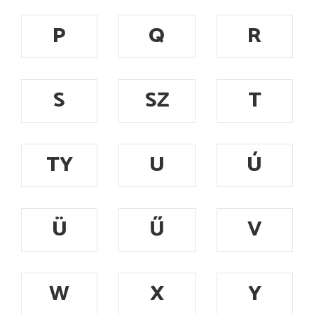
P
Q
R
S
SZ
T
TY
U
Ú
Ü
Ű
V
W
X
Y