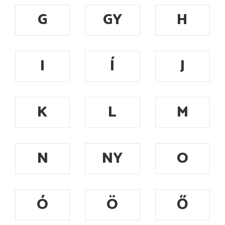
G
GY
H
I
Í
J
K
L
M
N
NY
O
Ó
Ö
Ő