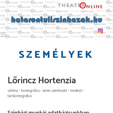
Toggle main menu visibility
SZEMÉLYEK
Lőrincz Hortenzia
színész
koreográfus
zenei szerkesztő
rendező
társkoreográfus
Színházi munkái adatbázisunkban