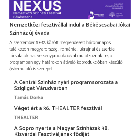
Nemzetközi fesztivállal indul a Békéscsabai Jókai
Színház új évada
A szeptember 10–12. között megrendezett háromnapos
találkozón magyarországi, romániai, ukrajnai és szerbiai
társulatok hat versenyprodukcióval mutatkoznak be, a
programban egy határokon átívelő koprodukcióban készülő
ősbemutató is szerepel.
A Centrál Színház nyári programsorozata a
Szigliget Várudvarban
Tamás Dorka
Véget ért a 36. THEALTER fesztivál
THEALTER
A Sopro nyerte a Magyar Színházak 38.
Kisvárdai Fesztiváljának fődíját