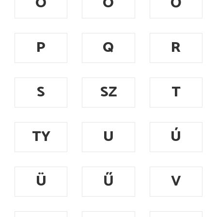
Ó
Ö
Ő
P
Q
R
S
SZ
T
TY
U
Ú
Ü
Ű
V