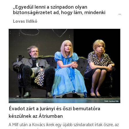
„Egyedül lenni a színpadon olyan
biztonságérzetet ad, hogy lám, mindenki
más nélkül is megvagyok magammal…”
Lovas Ildikó
Évadot zárt a Jurányi és őszi bemutatóra
készülnek az Átriumban
A Milf után a Kovács ikrek egy újabb színdarabot írtak őszre, az