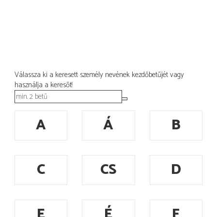
Válassza ki a keresett személy nevének kezdőbetűjét vagy
használja a keresőt!
A
Á
B
C
CS
D
E
É
F