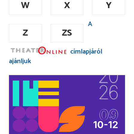
W
X
Y
A
Z
ZS
címlapjáról
ajánljuk