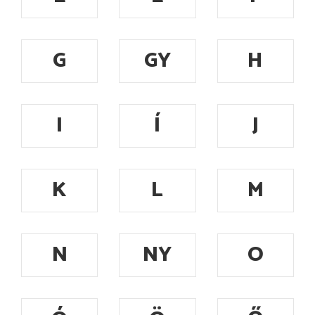
G
GY
H
I
Í
J
K
L
M
N
NY
O