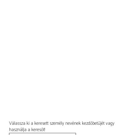
Válassza ki a keresett személy nevének kezdőbetűjét vagy
használja a keresőt!