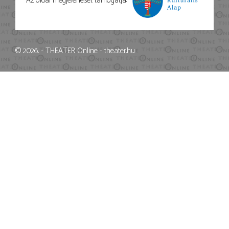
Az oldal megjelenését támogatja:
© 2026. - THEATER Online -
theater.hu