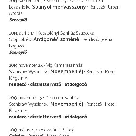
2014. szeptember 7.
Kosztolányi Színház Szabadka
Spanyol menyasszony
Lovas Ildikó
Rendező
Urbán
András
Szereplő
2014. április 17.
Kosztolányi Színház Szabadka
Antigoné/Iszméné
Szophoklész
Rendező
Jelena
Bogavac
Szereplő
2013. november 23.
Víg Kamaraszínház
Novemberi éj
Stanislaw Wyspianski
Rendező
Mezei
Kinga
m.v.
rendező
díszlettervező
átdolgozó
2013. november 15.
Debreceni színház
Novemberi éj
Stanislaw Wyspianski
Rendező
Mezei
Kinga
m.v.
rendező
díszlettervező
átdolgozó
2013. május 21.
Kolozsvár Új Stúdió