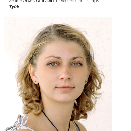
Állatfarm
George Orwell
Rendező
Soltis Lajos
Tyúk