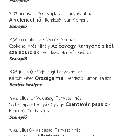
Marianne
1997. augusztus 20.
Vajdasági Tanyaszínház
A velencei nő
Rendező
Ivan Klemenc
Szereplő
1996. december 12.
Újvidéki Színház
Az özvegy Karnyóné s két
Csokonai Vitéz Mihály
szeleburdiak
Rendező
Hernyák György
Szereplő
1996. július 13.
Vajdasági Tanyaszínház
Országalma
Kárpáti Péter
Rendező
Simon Balázs
Beatrix királyné
1993. július 17.
Vajdasági Tanyaszínház
Csantavéri passió
Soltis Lajos - Hernyák György
Rendező
Soltis Lajos
Szereplő
1992. július 8.
Vajdasági Tanyaszínház