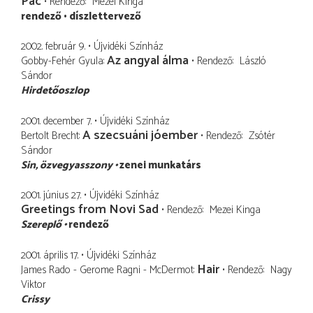
Pác
Rendező
Mezei Kinga
rendező
díszlettervező
2002. február 9.
Újvidéki Színház
Az angyal álma
Gobby-Fehér Gyula
Rendező
László
Sándor
Hirdetőoszlop
2001. december 7.
Újvidéki Színház
A szecsuáni jóember
Bertolt Brecht
Rendező
Zsótér
Sándor
Sin
özvegyasszony
zenei munkatárs
2001. június 27.
Újvidéki Színház
Greetings from Novi Sad
Rendező
Mezei Kinga
Szereplő
rendező
2001. április 17.
Újvidéki Színház
Hair
James Rado - Gerome Ragni - McDermot
Rendező
Nagy
Viktor
Crissy