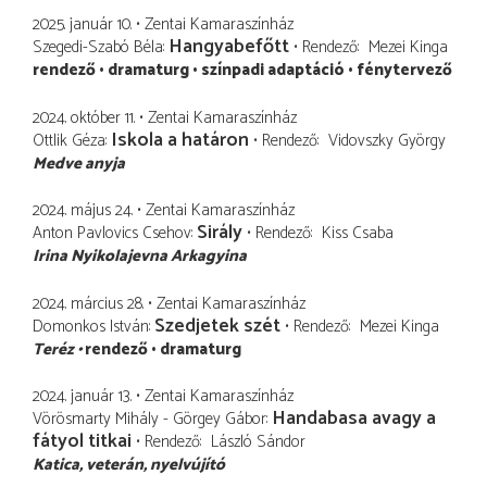
2025. január 10.
Zentai Kamaraszínház
Hangyabefőtt
Szegedi-Szabó Béla
Rendező
Mezei Kinga
rendező
dramaturg
színpadi adaptáció
fénytervező
2024. október 11.
Zentai Kamaraszínház
Iskola a határon
Ottlik Géza
Rendező
Vidovszky György
Medve anyja
2024. május 24.
Zentai Kamaraszínház
Sirály
Anton Pavlovics Csehov
Rendező
Kiss Csaba
Irina Nyikolajevna Arkagyina
2024. március 28.
Zentai Kamaraszínház
Szedjetek szét
Domonkos István
Rendező
Mezei Kinga
Teréz
rendező
dramaturg
2024. január 13.
Zentai Kamaraszínház
Handabasa avagy a
Vörösmarty Mihály - Görgey Gábor
fátyol titkai
Rendező
László Sándor
Katica
veterán, nyelvújító