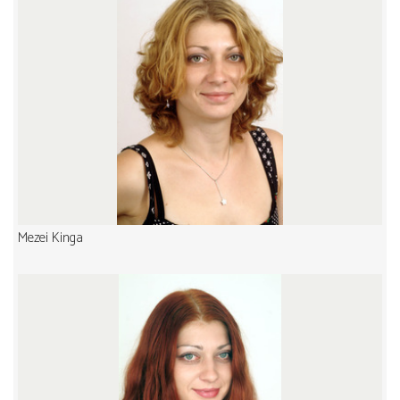
Mezei Kinga