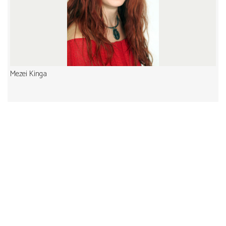
Mezei Kinga