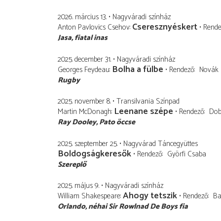
2026. március 13.
Nagyváradi színház
Cseresznyéskert
Anton Pavlovics Csehov
Rend
Jasa
fiatal inas
2025. december 31.
Nagyváradi színház
Bolha a fülbe
Georges Feydeau
Rendező
Novák 
Rugby
2025. november 8.
Transilvania Színpad
Leenane szépe
Martin McDonagh
Rendező
Dob
Ray Dooley
Pato öccse
2025. szeptember 25.
Nagyvárad Táncegyüttes
Boldogságkeresők
Rendező
Györfi Csaba
Szereplő
2025. május 9.
Nagyváradi színház
Ahogy tetszik
William Shakespeare
Rendező
Ba
Orlando
néhai Sir Rowlnad De Boys fia