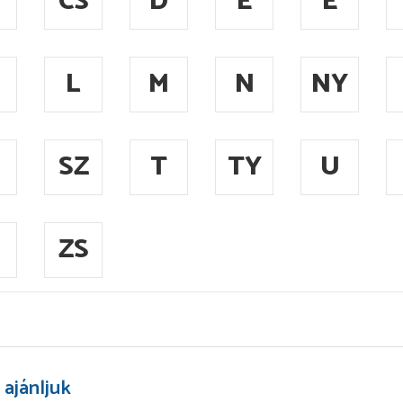
CS
D
E
É
L
M
N
NY
SZ
T
TY
U
ZS
 ajánljuk