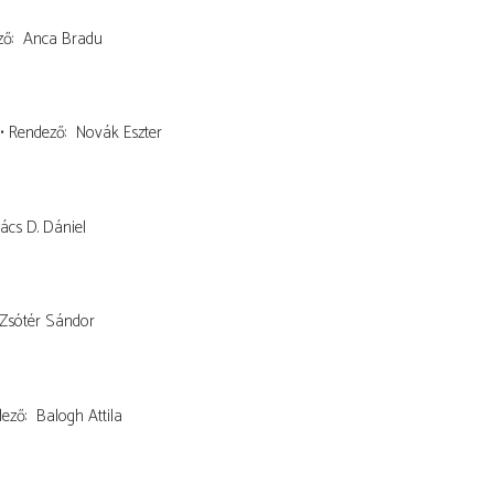
ző
Anca Bradu
Rendező
Novák Eszter
ács D. Dániel
Zsótér Sándor
dező
Balogh Attila