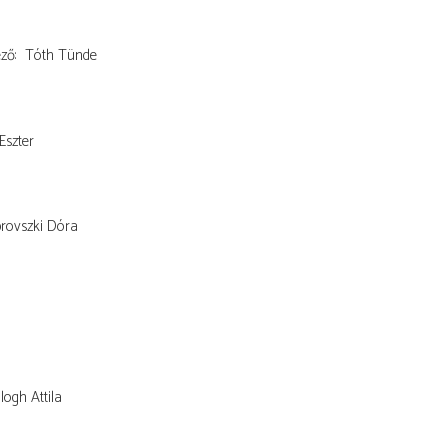
ező
Tóth Tünde
Eszter
rovszki Dóra
logh Attila