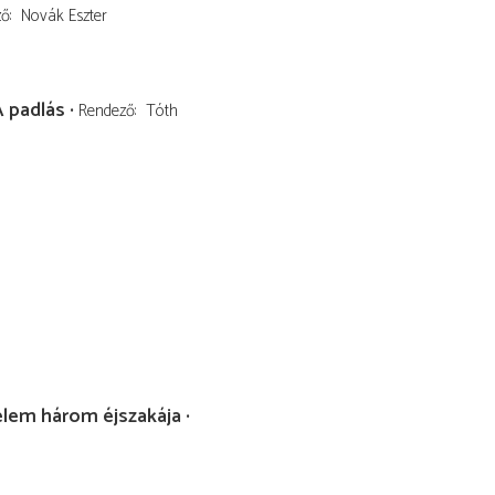
ző
Novák Eszter
A padlás
Rendező
Tóth
elem három éjszakája