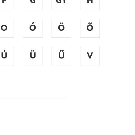
F
G
GY
H
O
Ó
Ö
Ő
Ú
Ü
Ű
V