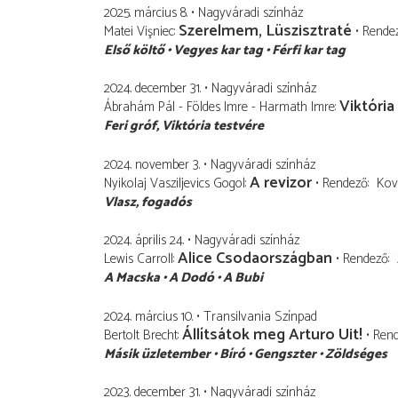
2025. március 8.
Nagyváradi színház
Szerelmem, Lüszisztraté
Matei Vişniec
Rende
Első költő
Vegyes kar tag
Férfi kar tag
2024. december 31.
Nagyváradi színház
Viktória
Ábrahám Pál - Földes Imre - Harmath Imre
Feri gróf
Viktória testvére
2024. november 3.
Nagyváradi színház
A revizor
Nyikolaj Vasziljevics Gogol
Rendező
Kov
Vlasz
fogadós
2024. április 24.
Nagyváradi színház
Alice Csodaországban
Lewis Carroll
Rendező
A Macska
A Dodó
A Bubi
2024. március 10.
Transilvania Színpad
Állítsátok meg Arturo Uit!
Bertolt Brecht
Ren
Másik üzletember
Bíró
Gengszter
Zöldséges
2023. december 31.
Nagyváradi színház