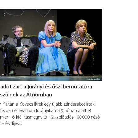
adot zárt a Jurányi és őszi bemutatóra
szülnek az Átriumban
ilf után a Kovács ikrek egy újabb színdarabot írtak
re, az idei évadban Jurányiban a 9 hónap alatt 18
mier - 6 kiállításmegnyitó - 355 előadás - 30.000 néző
t – és díjeső.