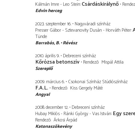
Csárdáskirálynő
Kálmán Imre - Leo Stein
Rende
Edvin herceg
2023. szeptember 16.
Nagyváradi színház
Presser Gábor - Sztevanovity Dusán - Horváth Péter
Tünde
Barrabás, B.
Révész
2010. április 9.
Debreceni színház
Kőrózsa betonszív
Rendező
Mispál Attila
Szereplő
2009. március 6.
Csokonai Színház Stúdiószínház
F.A.L.
Rendező
Kiss Gergely Máté
Angyal
2008. december 12.
Debreceni színház
Egy szer
Hubay Miklós - Ránki György - Vas István
Rendező
Árkosi Árpád
Katonaszökevény