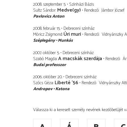
2008. szeptember 5.
Színházi Bázis
Medve(gy)
Sultz Sándor
Rendező
Jámbor József
Pavlovics Anton
2008. február 15.
Debreceni színház
Úri muri
Móricz Zsigmond
Rendező
Vidnyánszky At
Széplegény
Munkás
2007. október 5.
Debreceni színház
A macskák szerdája
Szabó Magda
Rendező
Ár
Budai professzor
2006. október 20.
Debreceni színház
Liberté ’56
Szőcs Géza
Rendező
Vidnyánszky Atti
Andropov
Katona
Válassza ki a keresett személy nevének kezdőbetűjét v