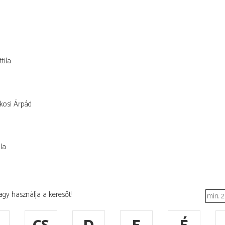
tila
kosi Árpád
la
agy használja a keresőt!