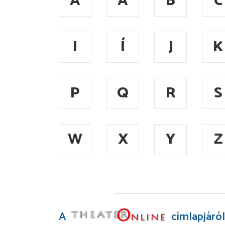
A
Á
B
C
I
Í
J
K
P
Q
R
S
W
X
Y
Z
A
címlapjáról