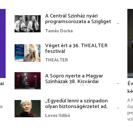
A Centrál Színház nyári
programsorozata a Szigliget
Várudvarban
Tamás Dorka
Véget ért a 36. THEALTER
fesztivál
THEALTER
A Sopro nyerte a Magyar
Színházak 38. Kisvárdai
ai
Év
Fesztiváljának fődíját
ké
„Egyedül lenni a színpadon
A M
olyan biztonságérzetet ad,
ai
ősz
hogy lám, mindenki más
pre
Lovas Ildikó
nélkül is megvagyok
vol
magammal…”