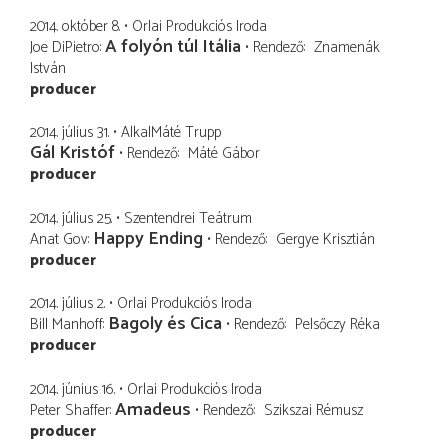
2014. október 8.
Orlai Produkciós Iroda
A folyón túl Itália
Joe DiPietro
Rendező
Znamenák
István
producer
2014. július 31.
AlkalMáté Trupp
Gál Kristóf
Rendező
Máté Gábor
producer
2014. július 25.
Szentendrei Teátrum
Happy Ending
Anat Gov
Rendező
Gergye Krisztián
producer
2014. július 2.
Orlai Produkciós Iroda
Bagoly és Cica
Bill Manhoff
Rendező
Pelsőczy Réka
producer
2014. június 16.
Orlai Produkciós Iroda
Amadeus
Peter Shaffer
Rendező
Szikszai Rémusz
producer