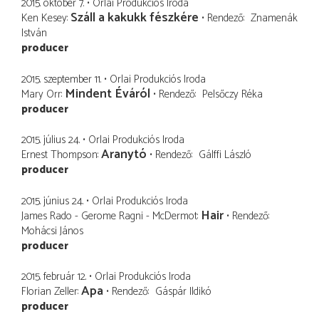
2015. október 7.
Orlai Produkciós Iroda
Száll a kakukk fészkére
Ken Kesey
Rendező
Znamenák
István
producer
2015. szeptember 11.
Orlai Produkciós Iroda
Mindent Éváról
Mary Orr
Rendező
Pelsőczy Réka
producer
2015. július 24.
Orlai Produkciós Iroda
Aranytó
Ernest Thompson
Rendező
Gálffi László
producer
2015. június 24.
Orlai Produkciós Iroda
Hair
James Rado - Gerome Ragni - McDermot
Rendező
Mohácsi János
producer
2015. február 12.
Orlai Produkciós Iroda
Apa
Florian Zeller
Rendező
Gáspár Ildikó
producer