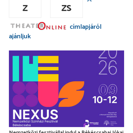
Z
ZS
címlapjáról
ajánljuk
Nemzetközi fesztivállal indul a Békéscsabai Jókai