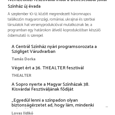
Színház új évada
A szeptember 10–12. között megrendezett háromnapos
találkozón magyarországi, romániai, ukrajnai és szerbiai
társulatok hat versenyprodukcióval mutatkoznak be, a
programban egy határokon átívelő koprodukcióban készülő
ősbemutató is szerepel.
A Centrál Színház nyári programsorozata a
Szigliget Várudvarban
Tamás Dorka
Véget ért a 36. THEALTER fesztivál
THEALTER
A Sopro nyerte a Magyar Színházak 38.
Kisvárdai Fesztiváljának fődíját
„Egyedül lenni a színpadon olyan
biztonságérzetet ad, hogy lám, mindenki
más nélkül is megvagyok magammal…”
Lovas Ildikó