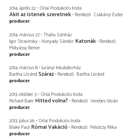
2014. április 22.
Orlai Produkciós Iroda
Akit az istenek szeretnek
Rendező
Csákányi Eszter
producer
2014. március 27.
Thália Színház
Katonák
Igor Stravinsky - Hunyady Sándor
Rendező
Mátyássy Bence
producer
2014. március 8.
Jurányi Inkubátorház
Száraz
Bartha Lóránd
Rendező
Bartha Lóránd
producer
2013. október 3.
Orlai Produkciós Iroda
Hitted volna?
Richard Baer
Rendező
Verebes István
producer
2013. július 26.
Orlai Produkciós Iroda
Római Vakáció
Blake Paul
Rendező
Pelsőczy Réka
producer