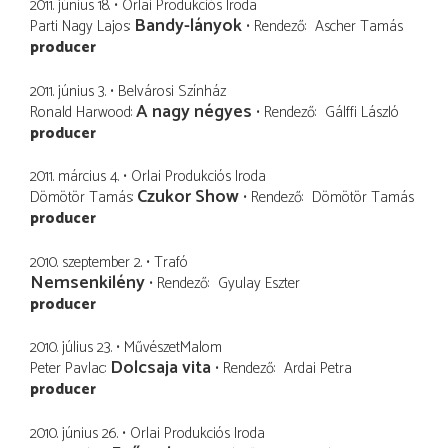
2011. június 18.
Orlai Produkciós Iroda
Bandy-lányok
Parti Nagy Lajos
Rendező
Ascher Tamás
producer
2011. június 3.
Belvárosi Színház
A nagy négyes
Ronald Harwood
Rendező
Gálffi László
producer
2011. március 4.
Orlai Produkciós Iroda
Czukor Show
Dömötör Tamás
Rendező
Dömötör Tamás
producer
2010. szeptember 2.
Trafó
Nemsenkilény
Rendező
Gyulay Eszter
producer
2010. július 23.
MűvészetMalom
Dolcsaja vita
Peter Pavlac
Rendező
Ardai Petra
producer
2010. június 26.
Orlai Produkciós Iroda