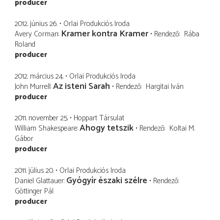
producer
2012. június 26.
Orlai Produkciós Iroda
Kramer kontra Kramer
Avery Corman
Rendező
Rába
Roland
producer
2012. március 24.
Orlai Produkciós Iroda
Az isteni Sarah
John Murrell
Rendező
Hargitai Iván
producer
2011. november 25.
Hoppart Társulat
Ahogy tetszik
William Shakespeare
Rendező
Koltai M.
Gábor
producer
2011. július 20.
Orlai Produkciós Iroda
Gyógyír északi szélre
Daniel Glattauer
Rendező
Göttinger Pál
producer