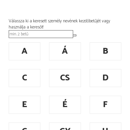
Válassza ki a keresett személy nevének kezdőbetűjét vagy
használja a keresőt!
A
Á
B
C
CS
D
E
É
F