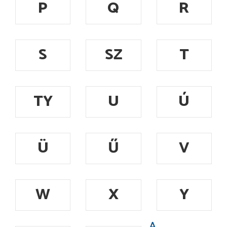
P
Q
R
S
SZ
T
TY
U
Ú
Ü
Ű
V
W
X
Y
A