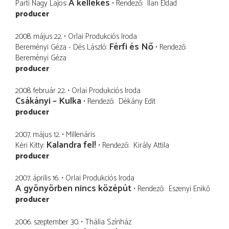
A kellékes
Parti Nagy Lajos
Rendező
Ilan Eldad
producer
2008. május 22.
Orlai Produkciós Iroda
Férfi és Nő
Bereményi Géza - Dés László
Rendező
Bereményi Géza
producer
2008. február 22.
Orlai Produkciós Iroda
Csákányi – Kulka
Rendező
Dékány Edit
producer
2007. május 12.
Millenáris
Kalandra fel!
Kéri Kitty
Rendező
Király Attila
producer
2007. április 16.
Orlai Produkciós Iroda
A gyönyörben nincs középút
Rendező
Eszenyi Enikő
producer
2006. szeptember 30.
Thália Színház