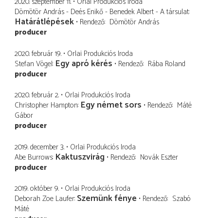
2020. szeptember 11.
Orlai Produkciós Iroda
Dömötör András - Deés Enikő - Benedek Albert - A társulat
Határátlépések
Rendező
Dömötör András
producer
2020. február 19.
Orlai Produkciós Iroda
Egy apró kérés
Stefan Vögel
Rendező
Rába Roland
producer
2020. február 2.
Orlai Produkciós Iroda
Egy német sors
Christopher Hampton
Rendező
Máté
Gábor
producer
2019. december 3.
Orlai Produkciós Iroda
Kaktuszvirág
Abe Burrows
Rendező
Novák Eszter
producer
2019. október 9.
Orlai Produkciós Iroda
Szemünk fénye
Deborah Zoe Laufer
Rendező
Szabó
Máté