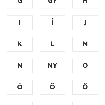
G
GY
H
I
Í
J
K
L
M
N
NY
O
Ó
Ö
Ő