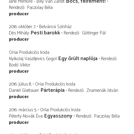
Bocs, félrement!
Jane Milmore - Billy Van Zandt
Rendező
Paczolay Béla
producer
2016. október 7.
Belvárosi Színház
Pesti barokk
Dés Mihály
Rendező
Göttinger Pál
producer
Orlai Produkciós Iroda
Egy őrült naplója
Nyikolaj Vasziljevics Gogol
Rendező
Bodó Viktor
producer
2016. július 8.
Orlai Produkciós Iroda
Párterápia
Daniel Glattauer
Rendező
Znamenák István
producer
2016. március 5.
Orlai Produkciós Iroda
Egyasszony
Péterfy-Novák Éva
Rendező
Paczolay Béla
producer