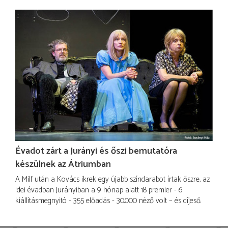
Évadot zárt a Jurányi és őszi bemutatóra
készülnek az Átriumban
A Milf után a Kovács ikrek egy újabb színdarabot írtak őszre, az
idei évadban Jurányiban a 9 hónap alatt 18 premier - 6
kiállításmegnyitó - 355 előadás - 30.000 néző volt – és díjeső.