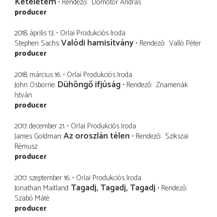
Kétéletem
Rendező
Dömötör András
producer
2018. április 13.
Orlai Produkciós Iroda
Valódi hamisítvány
Stephen Sachs
Rendező
Valló Péter
producer
2018. március 16.
Orlai Produkciós Iroda
Dühöngő ifjúság
John Osborne
Rendező
Znamenák
István
producer
2017. december 21.
Orlai Produkciós Iroda
Az oroszlán télen
James Goldman
Rendező
Szikszai
Rémusz
producer
2017. szeptember 16.
Orlai Produkciós Iroda
Tagadj, Tagadj, Tagadj
Jonathan Maitland
Rendező
Szabó Máté
producer