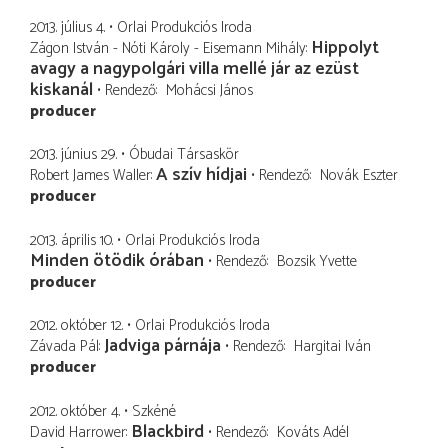
2013. július 4.
Orlai Produkciós Iroda
Hippolyt
Zágon István - Nóti Károly - Eisemann Mihály
avagy a nagypolgári villa mellé jár az ezüst
kiskanál
Rendező
Mohácsi János
producer
2013. június 29.
Óbudai Társaskör
A szív hídjai
Robert James Waller
Rendező
Novák Eszter
producer
2013. április 10.
Orlai Produkciós Iroda
Minden ötödik órában
Rendező
Bozsik Yvette
producer
2012. október 12.
Orlai Produkciós Iroda
Jadviga párnája
Závada Pál
Rendező
Hargitai Iván
producer
2012. október 4.
Szkéné
Blackbird
David Harrower
Rendező
Kováts Adél