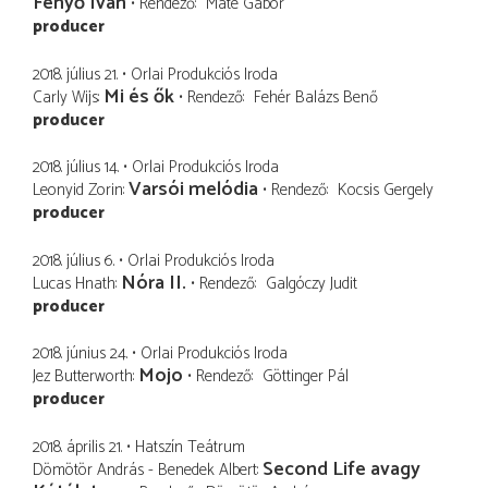
Fenyő Iván
Rendező
Máté Gábor
producer
2018. július 21.
Orlai Produkciós Iroda
Mi és ők
Carly Wijs
Rendező
Fehér Balázs Benő
producer
2018. július 14.
Orlai Produkciós Iroda
Varsói melódia
Leonyid Zorin
Rendező
Kocsis Gergely
producer
2018. július 6.
Orlai Produkciós Iroda
Nóra II.
Lucas Hnath
Rendező
Galgóczy Judit
producer
2018. június 24.
Orlai Produkciós Iroda
Mojo
Jez Butterworth
Rendező
Göttinger Pál
producer
2018. április 21.
Hatszín Teátrum
Second Life avagy
Dömötör András - Benedek Albert