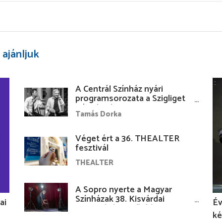
 ajánljuk
A Centrál Színház nyári
programsorozata a Szigliget
Várudvarban
Tamás Dorka
Véget ért a 36. THEALTER
fesztivál
THEALTER
A Sopro nyerte a Magyar
Színházak 38. Kisvárdai
ai
Év
Fesztiváljának fődíját
ké