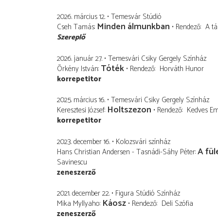
2026. március 12.
Temesvár Stúdió
Minden álmunkban
Cseh Tamás
Rendező
A tá
Szereplő
2026. január 27.
Temesvári Csiky Gergely Színház
Tóték
Örkény István
Rendező
Horváth Hunor
korrepetitor
2025. március 16.
Temesvári Csiky Gergely Színház
Holtszezon
Keresztesi József
Rendező
Kedves E
korrepetitor
2023. december 16.
Kolozsvári színház
A fü
Hans Christian Andersen - Tasnádi-Sáhy Péter
Savinescu
zeneszerző
2021. december 22.
Figura Stúdió Színház
Káosz
Mika Myllyaho
Rendező
Deli Szófia
zeneszerző