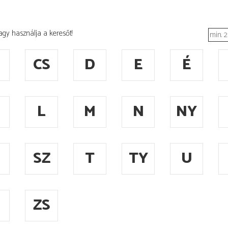
agy használja a keresőt!
CS
D
E
É
L
M
N
NY
SZ
T
TY
U
ZS