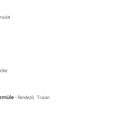
rsulat
mőke
lemüle
Rendező
Traian