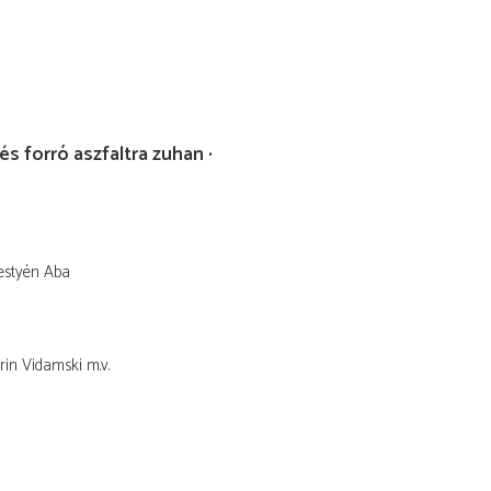
és forró aszfaltra zuhan
estyén Aba
orin Vidamski
m.v.