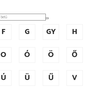
F
G
GY
H
O
Ó
Ö
Ő
Ú
Ü
Ű
V