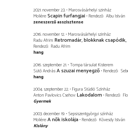
2021. november 23.
Marosvásárhelyi szinház
Scapin furfangjai
Molière
Rendező
Albu István
zeneszerző asszisztense
2016. november 12.
Marosvásárhelyi szinház
Retromadár, blokknak csapódik, 
Radu Afrim
Rendező
Radu Afrim
hang
2016. szeptember 21.
Tompa társulat Kisterem
A szuzai menyegző
Sütő András
Rendező
Seb
hang
2004. szeptember 22.
Figura Stúdió Színház
Lakodalom
Anton Pavlovics Csehov
Rendező
Fl
Gyermek
2003. december 19.
Sepsiszentgyörgyi színház
A nők iskolája
Molière
Rendező
Kövesdy István
Kislány