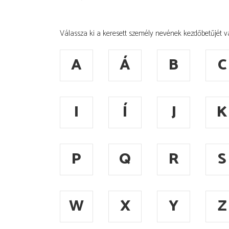
Válassza ki a keresett személy nevének kezdőbetűjét v
A
Á
B
C
I
Í
J
K
P
Q
R
S
W
X
Y
Z