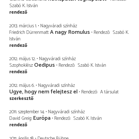
Szabó K. István
rendező
2013. március 1.
Nagyváradi színház
A nagy Romulus
Friedrich Dürrenmatt
Rendező
Szabó K.
István
rendező
2012. május 12.
Nagyváradi színház
Oedipus
Szophoklész
Rendező
Szabó K. István
rendező
2012. május 6.
Nagyváradi színház
Ugye, hogy nem felejtesz el
Rendező
A társulat
szerkesztő
2011. szeptember 14.
Nagyváradi színház
Európa
David Greig
Rendező
Szabó K. István
rendező
2011. április 18.
Deutsche Bühne