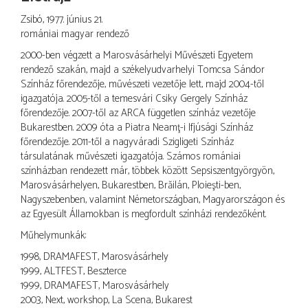
Zsibó, 1977. június 21.
romániai magyar rendező
2000-ben végzett a Marosvásárhelyi Művészeti Egyetem
rendező szakán, majd a székelyudvarhelyi Tomcsa Sándor
Színház főrendezője, művészeti vezetője lett, majd 2004-től
igazgatója. 2005-től a temesvári Csiky Gergely Színház
főrendezője. 2007-től az ARCA független színház vezetője
Bukarestben. 2009 óta a Piatra Neamţ-i Ifjúsági Színház
főrendezője. 2011-től a nagyváradi Szigligeti Színház
társulatának művészeti igazgatója. Számos romániai
színházban rendezett már, többek között Sepsiszentgyörgyön,
Marosvásárhelyen, Bukarestben, Brăilán, Ploieşti-ben,
Nagyszebenben, valamint Németországban, Magyarországon és
az Egyesült Államokban is megfordult színházi rendezőként.
Műhelymunkák:
1998, DRAMAFEST, Marosvásárhely
1999, ALTFEST, Beszterce
1999, DRAMAFEST, Marosvásárhely
2003, Next, workshop, La Scena, Bukarest