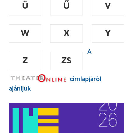
Ü
Ű
V
W
X
Y
A
Z
ZS
címlapjáról
ajánljuk