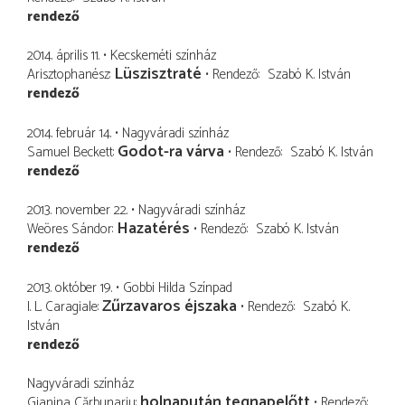
rendező
2014. április 11.
Kecskeméti színház
Lüszisztraté
Arisztophanész
Rendező
Szabó K. István
rendező
2014. február 14.
Nagyváradi színház
Godot-ra várva
Samuel Beckett
Rendező
Szabó K. István
rendező
2013. november 22.
Nagyváradi színház
Hazatérés
Weöres Sándor
Rendező
Szabó K. István
rendező
2013. október 19.
Gobbi Hilda Színpad
Zűrzavaros éjszaka
I. L. Caragiale
Rendező
Szabó K.
István
rendező
Nagyváradi színház
holnapután tegnapelőtt
Gianina Cărbunariu
Rendező