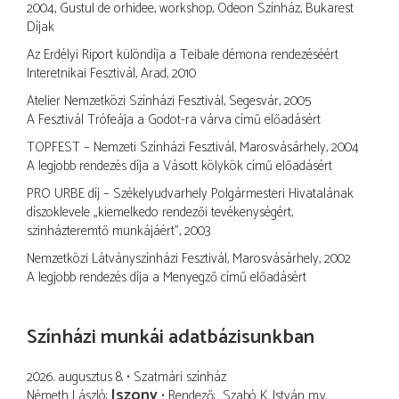
2004, Gustul de orhidee, workshop, Odeon Színház, Bukarest
Díjak
Az Erdélyi Riport különdíja a Teibale démona rendezéséért
Interetnikai Fesztivál, Arad, 2010
Atelier Nemzetközi Színházi Fesztivál, Segesvár, 2005
A Fesztivál Trófeája a Godot-ra várva című előadásért
TOPFEST – Nemzeti Színházi Fesztivál, Marosvásárhely, 2004
A legjobb rendezés díja a Vásott kölykök című előadásért
PRO URBE díj – Székelyudvarhely Polgármesteri Hivatalának
díszoklevele „kiemelkedo rendezői tevékenységért,
szinházteremtő munkájáért”, 2003
Nemzetközi Látványszínházi Fesztivál, Marosvásárhely, 2002
A legjobb rendezés díja a Menyegző című előadásért
Színházi munkái adatbázisunkban
2026. augusztus 8.
Szatmári színház
Iszony
Németh László
Rendező
Szabó K. István
m.v.