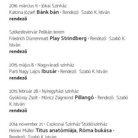
2016. március 11.
Jókai Szinház
Bánk bán
Katona József
Rendező
Szabó K. István
rendező
Székesfevérvár Pelikán terem
Play Strindberg
Friedrich Dürrenmatt
Rendező
Szabó K.
István
rendező
2015. május 8.
Nagyváradi színház
Ibusár
Parti Nagy Lajos
Rendező
Szabó K. István
rendező
2015. február 28.
Nyíregyházi színház
Pillangó
Gyökössy Zsolt - Móricz Zsigmond
Rendező
Szabó
K. István
rendező
2014. november 21.
Csokonai Színház Stúdiószínház
Titus anatómiája, Róma bukása
Heiner Müller
Rendező
Szabó K. István