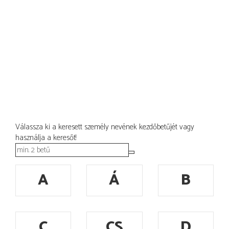
Válassza ki a keresett személy nevének kezdőbetűjét vagy
használja a keresőt!
A
Á
B
C
CS
D