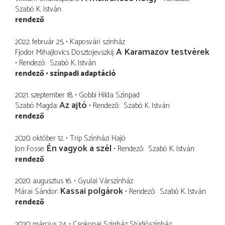
Szabó K. István
rendező
2022. február 25.
Kaposvári színház
A Karamazov testvérek
Fjodor Mihajlovics Dosztojevszkij
Rendező
Szabó K. István
rendező
színpadi adaptáció
2021. szeptember 18.
Gobbi Hilda Színpad
Az ajtó
Szabó Magda
Rendező
Szabó K. István
rendező
2020. október 12.
Trip Színházi Hajó
Én vagyok a szél
Jon Fosse
Rendező
Szabó K. István
rendező
2020. augusztus 16.
Gyulai Várszínház
Kassai polgárok
Márai Sándor
Rendező
Szabó K. István
rendező
2020. március 24.
Csokonai Színház Stúdiószínház