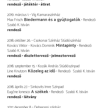
rendező
játéktér
átirat
2019. március 1.
Víg Kamaraszínház
Biedermann és a gyújtogatók
Max Frisch
Rendező
Szabó K. István
rendező
2018. október 26.
Csokonai Színház Stúdiószínház
Mintapinty
Kovács Viktor - Kovács Dominik
Rendező
Szabó K. István
rendező
díszlettervező
jelmeztervező
2018. szeptember 15.
Kozák András Stúdiószínpad
Közeleg az idő
Line Knutzon
Rendező
Szabó K. István
rendező
2018. április 27.
Sinkovits Imre Színpad
A székek
Eugčne Ionesco
Rendező
Szabó K. István
rendező
látvány
2017. december 8.
Debreceni színház