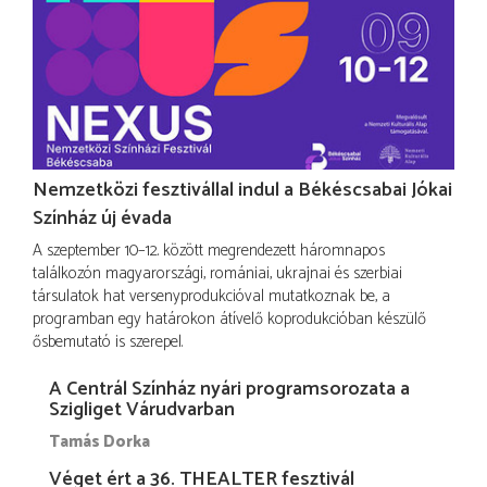
Nemzetközi fesztivállal indul a Békéscsabai Jókai
Színház új évada
A szeptember 10–12. között megrendezett háromnapos
találkozón magyarországi, romániai, ukrajnai és szerbiai
társulatok hat versenyprodukcióval mutatkoznak be, a
programban egy határokon átívelő koprodukcióban készülő
ősbemutató is szerepel.
A Centrál Színház nyári programsorozata a
Szigliget Várudvarban
Tamás Dorka
Véget ért a 36. THEALTER fesztivál