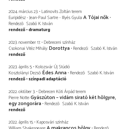
2024. március 23.
Latinovits Zoltán terem
A Tójai nők
Euripidész - Jean-Paul Sartre - Illyés Gyula
Rendező
Szabó K. István
rendező
dramaturg
2023. november 17.
Debreceni színház
Dorottya
Csokonai Vitéz Mihály
Rendező
Szabó K. István
rendező
2023. április 5.
Kolozsvár Új Stúdió
Édes Anna
Kosztolányi Dezső
Rendező
Szabó K. István
rendező
színpadi adaptáció
2022. október 3.
Debrecen Kóti Árpád terem
Gyászúton – vidám sirató két hölgyre,
Pierre Notte
egy zongorára
Rendező
Szabó K. István
rendező
2022. április 15.
Kaposvári színház
A makrancos hölgy
William Shakespeare
Rendező