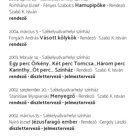
Hamupipőke
Romhányi József - Fényes Szabolcs
Rendező
Szabó K. István
rendező
2004. március 5.
Székelyudvarhelyi színház
Vásott kölykök
Forgách András
Rendező
Szabó K. István
rendező
2003. február 14.
Székelyudvarhelyi színház
Egy perc Örkény…Két perc Tomcsa…Három perc
Karinthy…Öt perc… Színház
Rendező
Szabó K. István
rendező
díszlettervező
jelmeztervező
2002. szeptember 20.
Székelyudvarhelyi színház
Menyegző
Stanislaw Wyspianski
Rendező
Szabó K. István
rendező
díszlettervező
jelmeztervező
2002. március 15.
Székelyudvarhelyi színház
Jézusfaragó ember
Nyírő József
Rendező
Gergely László
díszlettervező
jelmeztervező