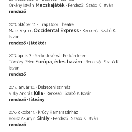
Macskajáték
Örkény István
Rendező
Szabó K. István
rendező
2017. október 12.
Trap Door Theatre
Occidental Express
Matei Vişniec
Rendező
Szabó K.
István
rendező
játéktér
2017. április 7.
Székesfevérvár Pelikán terem
Európa, édes hazám
Tömöry Péter
Rendező
Szabó K.
István
rendező
2017. január 10.
Debreceni színház
Júlia
Visky András
Rendező
Szabó K. István
rendező
látvány
2016. október 1.
Krúdy Kamaraszínház
Sirály
Borisz Akunyin
Rendező
Szabó K. István
rendező