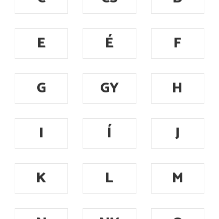
E
É
F
G
GY
H
I
Í
J
K
L
M