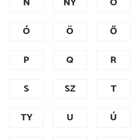
N
NY
O
Ó
Ö
Ő
P
Q
R
S
SZ
T
TY
U
Ú