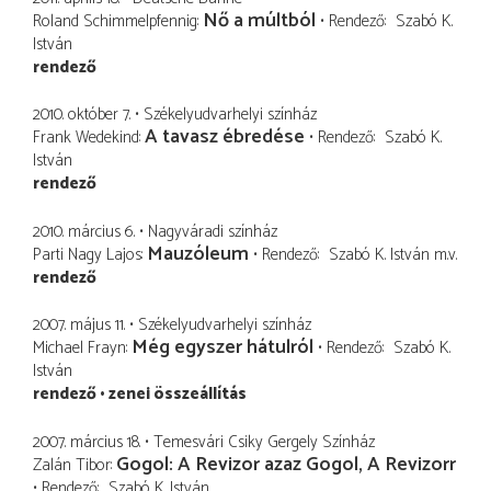
Nő a múltból
Roland Schimmelpfennig
Rendező
Szabó K.
István
rendező
2010. október 7.
Székelyudvarhelyi színház
A tavasz ébredése
Frank Wedekind
Rendező
Szabó K.
István
rendező
2010. március 6.
Nagyváradi színház
Mauzóleum
Parti Nagy Lajos
Rendező
Szabó K. István
m.v.
rendező
2007. május 11.
Székelyudvarhelyi színház
Még egyszer hátulról
Michael Frayn
Rendező
Szabó K.
István
rendező
zenei összeállítás
2007. március 18.
Temesvári Csiky Gergely Színház
Gogol: A Revizor azaz Gogol, A Revizorr
Zalán Tibor
Rendező
Szabó K. István