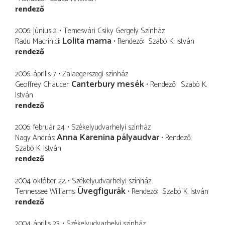
rendező
2006. június 2.
Temesvári Csiky Gergely Színház
Lolita mama
Radu Macrinici
Rendező
Szabó K. István
rendező
2006. április 7.
Zalaegerszegi színház
Canterbury mesék
Geoffrey Chaucer
Rendező
Szabó K.
István
rendező
2006. február 24.
Székelyudvarhelyi színház
Anna Karenina pályaudvar
Nagy András
Rendező
Szabó K. István
rendező
2004. október 22.
Székelyudvarhelyi színház
Üvegfigurák
Tennessee Williams
Rendező
Szabó K. István
rendező
2004. április 23.
Székelyudvarhelyi színház