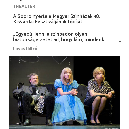
THEALTER
A Sopro nyerte a Magyar Színházak 38.
Kisvárdai Fesztiváljának fődíját
„Egyedül lenni a színpadon olyan
biztonságérzetet ad, hogy lám, mindenki
más nélkül is megvagyok magammal…”
Lovas Ildikó