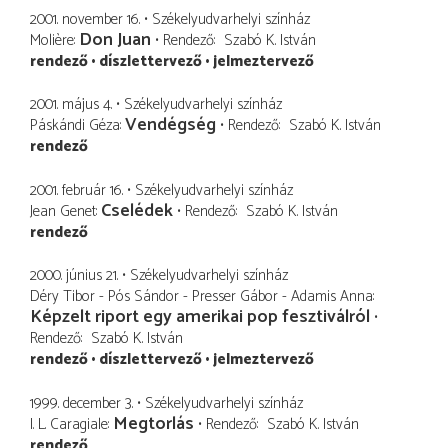
2001. november 16.
Székelyudvarhelyi színház
Don Juan
Molière
Rendező
Szabó K. István
rendező
díszlettervező
jelmeztervező
2001. május 4.
Székelyudvarhelyi színház
Vendégség
Páskándi Géza
Rendező
Szabó K. István
rendező
2001. február 16.
Székelyudvarhelyi színház
Cselédek
Jean Genet
Rendező
Szabó K. István
rendező
2000. június 21.
Székelyudvarhelyi színház
Déry Tibor - Pós Sándor - Presser Gábor - Adamis Anna
Képzelt riport egy amerikai pop fesztiválról
Rendező
Szabó K. István
rendező
díszlettervező
jelmeztervező
1999. december 3.
Székelyudvarhelyi színház
Megtorlás
I. L. Caragiale
Rendező
Szabó K. István
rendező