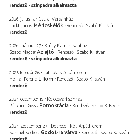
rendező
színpadra alkalmazta
2026. július 17.
Gyulai Várszínház
Méricskélők
Lackfi János
Rendező
Szabó K. István
rendező
2026. március 27.
Krúdy Kamaraszínház
Az ajtó
Szabó Magda
Rendező
Szabó K. István
rendező
színpadra alkalmazta
2025. február 28.
Latinovits Zoltán terem
Liliom
Molnár Ferenc
Rendező
Szabó K. István
rendező
2024. december 15.
Kolozsvári színház
Pornokrácia
Páskándi Géza
Rendező
Szabó K. István
rendező
2024. szeptember 27.
Debrecen Kóti Árpád terem
Godot-ra várva
Samuel Beckett
Rendező
Szabó K. István
rendező