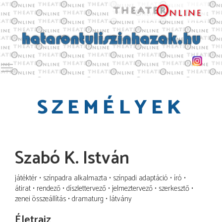
Toggle main menu visibility
SZEMÉLYEK
Szabó K. István
játéktér
színpadra alkalmazta
színpadi adaptáció
író
átirat
rendező
díszlettervező
jelmeztervező
szerkesztő
zenei összeállítás
dramaturg
látvány
Életrajz