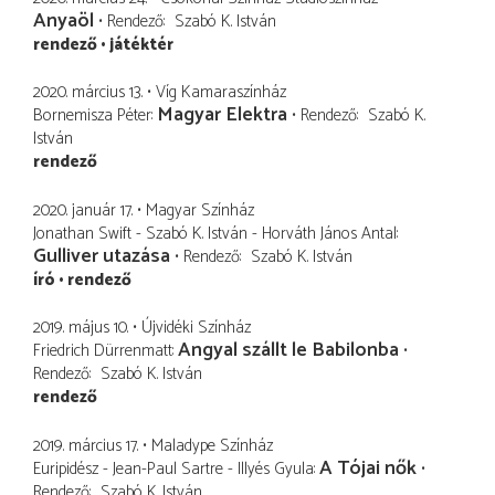
Anyaöl
Rendező
Szabó K. István
rendező
játéktér
2020. március 13.
Víg Kamaraszínház
Magyar Elektra
Bornemisza Péter
Rendező
Szabó K.
István
rendező
2020. január 17.
Magyar Színház
Jonathan Swift - Szabó K. István - Horváth János Antal
Gulliver utazása
Rendező
Szabó K. István
író
rendező
2019. május 10.
Újvidéki Színház
Angyal szállt le Babilonba
Friedrich Dürrenmatt
Rendező
Szabó K. István
rendező
2019. március 17.
Maladype Színház
A Tójai nők
Euripidész - Jean-Paul Sartre - Illyés Gyula
Rendező
Szabó K. István