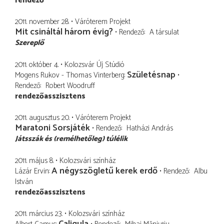
rendező
2011. november 28.
Váróterem Projekt
Mit csináltál három évig?
Rendező
A társulat
Szereplő
2011. október 4.
Kolozsvár Új Stúdió
Születésnap
Mogens Rukov - Thomas Vinterberg
Rendező
Robert Woodruff
rendezőasszisztens
2011. augusztus 20.
Váróterem Projekt
Maratoni Sorsjáték
Rendező
Hatházi András
Játsszák és (remélhetőleg) túlélik
2011. május 8.
Kolozsvári színház
A négyszögletű kerek erdő
Lázár Ervin
Rendező
Albu
István
rendezőasszisztens
2011. március 23.
Kolozsvári színház