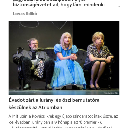
biztonságérzetet ad, hogy lám, mindenki
más nélkül is megvagyok magammal…”
Lovas Ildikó
Évadot zárt a Jurányi és őszi bemutatóra
készülnek az Átriumban
A Milf után a Kovács ikrek egy újabb színdarabot írtak őszre, az
idei évadban Jurányiban a 9 hónap alatt 18 premier - 6