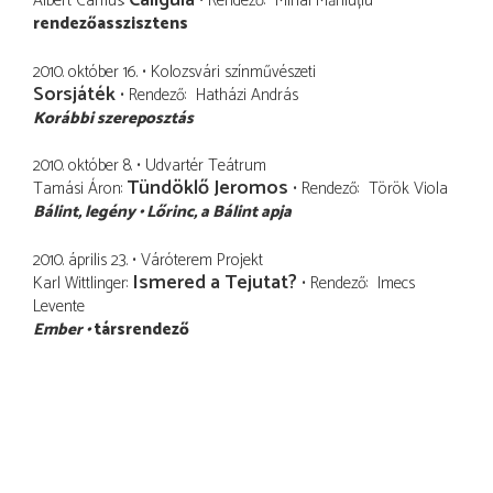
Caligula
Albert Camus
Rendező
Mihai Măniuțiu
rendezőasszisztens
2010. október 16.
Kolozsvári színművészeti
Sorsjáték
Rendező
Hatházi András
Korábbi szereposztás
2010. október 8.
Udvartér Teátrum
Tündöklő Jeromos
Tamási Áron
Rendező
Török Viola
Bálint
legény
Lőrinc
a Bálint apja
2010. április 23.
Váróterem Projekt
Ismered a Tejutat?
Karl Wittlinger
Rendező
Imecs
Levente
Ember
társrendező