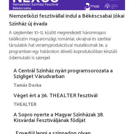
Nemzetközi fesztivállal indul a Békéscsabai Jókai
Színház új évada
A szeptember 10–12. között megrendezett háromnapos
találkozón magyarországi, romániai, ukrajnai és szerbiai
társulatok hat versenyprodukcióval mutatkoznak be, a
programban egy határokon átívelő koprodukcióban készülő
ősbemutató is szerepel.
A Centrál Színház nyári programsorozata a
Szigliget Várudvarban
Tamás Dorka
Véget ért a 36. THEALTER fesztivál
THEALTER
A Sopro nyerte a Magyar Színházak 38.
Kisvárdai Fesztiváljának fődíját
„Egyedül lenni a színpadon olyan