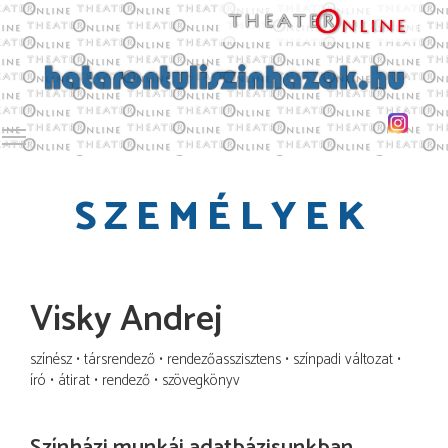
Toggle main menu visibility
SZEMÉLYEK
Visky Andrej
színész
társrendező
rendezőasszisztens
színpadi változat
író
átirat
rendező
szövegkönyv
Színházi munkái adatbázisunkban