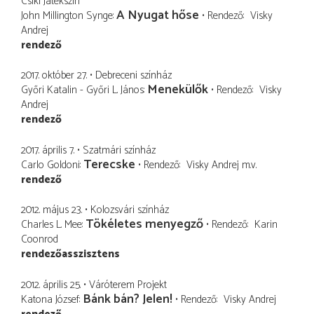
Csíki Játékszín
A Nyugat hőse
John Millington Synge
Rendező
Visky
Andrej
rendező
2017. október 27.
Debreceni színház
Menekülők
Győri Katalin - Győri L. János
Rendező
Visky
Andrej
rendező
2017. április 7.
Szatmári színház
Terecske
Carlo Goldoni
Rendező
Visky Andrej
m.v.
rendező
2012. május 23.
Kolozsvári színház
Tökéletes menyegző
Charles L. Mee
Rendező
Karin
Coonrod
rendezőasszisztens
2012. április 25.
Váróterem Projekt
Bánk bán? Jelen!
Katona József
Rendező
Visky Andrej