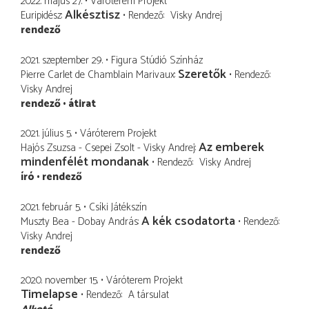
2022. május 27.
Váróterem Projekt
Alkésztisz
Euripidész
Rendező
Visky Andrej
rendező
2021. szeptember 29.
Figura Stúdió Színház
Szeretők
Pierre Carlet de Chamblain Marivaux
Rendező
Visky Andrej
rendező
átirat
2021. július 5.
Váróterem Projekt
Az emberek
Hajós Zsuzsa - Csepei Zsolt - Visky Andrej
mindenfélét mondanak
Rendező
Visky Andrej
író
rendező
2021. február 5.
Csíki Játékszín
A kék csodatorta
Muszty Bea - Dobay András
Rendező
Visky Andrej
rendező
2020. november 15.
Váróterem Projekt
Timelapse
Rendező
A társulat