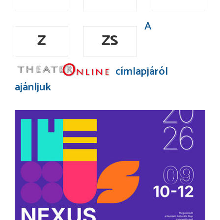
A
Z
ZS
címlapjáról
ajánljuk