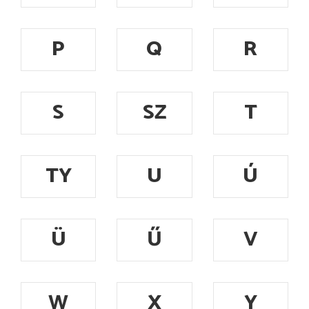
P
Q
R
S
SZ
T
TY
U
Ú
Ü
Ű
V
W
X
Y