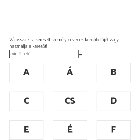
Válassza ki a keresett személy nevének kezdőbetűjét vagy
használja a keresőt!
A
Á
B
C
CS
D
E
É
F