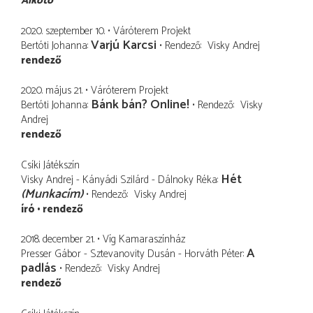
Alkotó
2020. szeptember 10.
Váróterem Projekt
Varjú Karcsi
Bertóti Johanna
Rendező
Visky Andrej
rendező
2020. május 21.
Váróterem Projekt
Bánk bán? Online!
Bertóti Johanna
Rendező
Visky
Andrej
rendező
Csíki Játékszín
Hét
Visky Andrej - Kányádi Szilárd - Dálnoky Réka
(Munkacím)
Rendező
Visky Andrej
író
rendező
2018. december 21.
Víg Kamaraszínház
A
Presser Gábor - Sztevanovity Dusán - Horváth Péter
padlás
Rendező
Visky Andrej
rendező