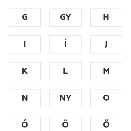
G
GY
H
I
Í
J
K
L
M
N
NY
O
Ó
Ö
Ő