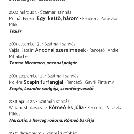
2002. március 1.
Szatmári színház
Egy, kettő, három
Molnár Ferenc
Rendező
Parászka
Miklós
Titkár
2001. december 31.
Szatmári színház
Anconai szerelmesek
Vajda Katalin
Rendező
Andrei
Mihalache
Tomao Nicomaco
anconai polgár
2001. szeptember 21.
Szatmári színház
Scapin furfangjai
Molière
Rendező
Gavriil Pinte
m.v.
Scapin
Leander szolgája, szemfényvesztő
2001. április 25.
Szatmári színház
Rómeó és Júlia
William Shakespeare
Rendező
Parászka
Miklós
Mercutio
a herceg rokona, Rómeó barátja
2000. december 31.
Szatmári színház