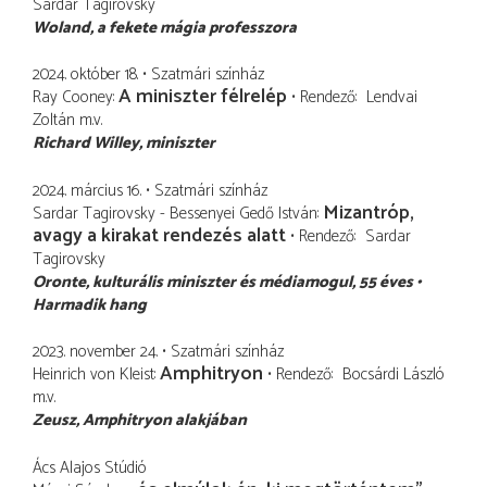
Sardar Tagirovsky
Woland
a fekete mágia professzora
2024. október 18.
Szatmári színház
A miniszter félrelép
Ray Cooney
Rendező
Lendvai
Zoltán
m.v.
Richard Willey
miniszter
2024. március 16.
Szatmári színház
Mizantróp,
Sardar Tagirovsky - Bessenyei Gedő István
avagy a kirakat rendezés alatt
Rendező
Sardar
Tagirovsky
Oronte
kulturális miniszter és médiamogul, 55 éves
Harmadik hang
2023. november 24.
Szatmári színház
Amphitryon
Heinrich von Kleist
Rendező
Bocsárdi László
m.v.
Zeusz
Amphitryon alakjában
Ács Alajos Stúdió