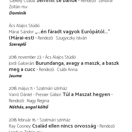
Semmit se bánok
Székely Csaba
Rendező
Lendvai
Zoltán
m.v.
Dominik
Ács Alajos Stúdió
„...én fáradt vagyok Európától...”
Márai Sándor
(Márai-est)
Rendező
Szugyiczky István
Szereplő
2018. november 23.
Ács Alajos Stúdió
Burundanga, avagy a maszk, a baszk
Jordi Galcerán
meg a cucc
Rendező
Csábi Anna
Jaume
2018. május 11.
Szatmári színház
Túl a Maszat hegyen
Varró Dániel - Presser Gábor
Rendező
Nagy Regina
Náthás
angol költő
2018. február 16.
Szatmári színház
Család ellen nincs orvosság
Ray Cooney
Rendező