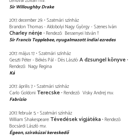
Lendvai Zoltán
m.v.
Sir Willoughby Drake
2017. december 29.
Szatmári színház
Brandon Thomas - Aldobolyi Nagy György - Szenes Iván
Charley nénje
Rendező
Bessenyei István †
Sir Francis Topplebee
nyugalmazott indiai ezredes
2017. május 17.
Szatmári színház
A dzsungel könyve
Geszti Péter - Békés Pál - Dés László
Rendező
Nagy Regina
Ká
2017. április 7.
Szatmári színház
Terecske
Carlo Goldoni
Rendező
Visky Andrej
m.v.
Fabrizio
2017. február 5.
Szatmári színház
Tévedések vígjátéka
William Shakespeare
Rendező
Bocsárdi László
m.v.
Égeon
szirakúzai kereskedő