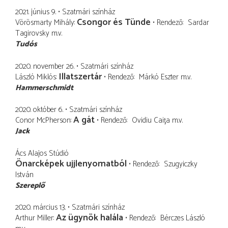
2021. június 9.
Szatmári színház
Csongor és Tünde
Vörösmarty Mihály
Rendező
Sardar
Tagirovsky
m.v.
Tudós
2020. november 26.
Szatmári színház
Illatszertár
László Miklós
Rendező
Márkó Eszter
m.v.
Hammerschmidt
2020. október 6.
Szatmári színház
A gát
Conor McPherson
Rendező
Ovidiu Caiţa
m.v.
Jack
Ács Alajos Stúdió
Önarcképek ujjlenyomatból
Rendező
Szugyiczky
István
Szereplő
2020. március 13.
Szatmári színház
Az ügynök halála
Arthur Miller
Rendező
Bérczes László