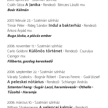
A Janika
Csáth Géza
Rendező
Bérczes László
m.v.
Boér Kálmán
2007. február 23.
Szatmári színház
Indul a bakterház
Tímár Péter - Rideg Sándor
Rendező
Árkosi Árpád
m.v.
Buga Jóska
a piócás ember
2006. november 17.
Szatmári színház
Különös történet
Carlo Goldoni
Rendező
Csurulya
Csongor
m.v.
Filiberto
gazdag kereskedő
2006. szeptember 22.
Szatmári színház
Várady Szabolcs - Bognár Róbert - Darvas Ferenc - Gaál József
A peleskei nótárius
Rendező
Schlanger András
Sztentori hang
Sugár Laczi
haramiavezér
Othello
Tűzoltó
Haramja
2006. március 10.
Szatmári színház
A velencei kalmár
William Shakespeare
Rendező