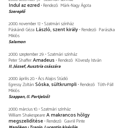
Indul az ezred
Rendező
Márk-Nagy Ágota
Szereplő
2000. november 17.
Szatmári színház
László, szent király
Páskándi Géza
Rendező
Parászka
Miklós
Salamon
2000. szeptember 29.
Szatmári színház
Amadeus
Peter Shaffer
Rendező
Kövesdy István
II. József
Ausztria császára
2000. április 20.
Ács Alajos Stúdió
Sóska, sültkrumpli
Egressy Zoltán
Rendező
Tóth-Páll
Miklós
Szappan
(I. Partjelző)
2000. március 10.
Szatmári színház
A makrancos hölgy
William Shakespeare
megszelidítése
Rendező
Gavriil Pinte
Manöken
Tranio
Lucentio kisérõje