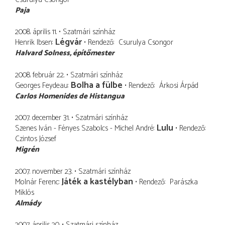
Paja
2008. április 11.
Szatmári színház
Légvár
Henrik Ibsen
Rendező
Csurulya Csongor
Halvard Solness
építőmester
2008. február 22.
Szatmári színház
Bolha a fülbe
Georges Feydeau
Rendező
Árkosi Árpád
Carlos Homenides de Histangua
2007. december 31.
Szatmári színház
Lulu
Szenes Iván - Fényes Szabolcs - Michel André
Rendező
Czintos József
Migrén
2007. november 23.
Szatmári színház
Játék a kastélyban
Molnár Ferenc
Rendező
Parászka
Miklós
Almády
2007. április 20.
Szatmári színház