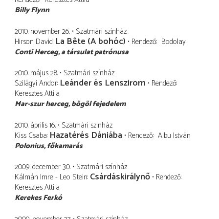
Billy Flynn
2010. november 26.
Szatmári színház
La Bête (A bohóc)
Hirson David
Rendező
Bodolay
Conti Herceg
a társulat patrónusa
2010. május 28.
Szatmári színház
Leánder és Lenszirom
Szilágyi Andor
Rendező
Keresztes Attila
Mar-szur herceg
bögöl fejedelem
2010. április 16.
Szatmári színház
Hazatérés Dániába
Kiss Csaba
Rendező
Albu István
Polonius
főkamarás
2009. december 30.
Szatmári színház
Csárdáskirálynő
Kálmán Imre - Leo Stein
Rendező
Keresztes Attila
Kerekes Ferkó