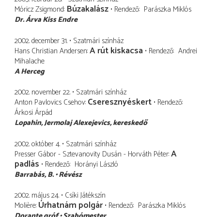
Búzakalász
Móricz Zsigmond
Rendező
Parászka Miklós
Dr. Árva Kiss Endre
2002. december 31.
Szatmári színház
A rút kiskacsa
Hans Christian Andersen
Rendező
Andrei
Mihalache
A Herceg
2002. november 22.
Szatmári színház
Cseresznyéskert
Anton Pavlovics Csehov
Rendező
Árkosi Árpád
Lopahin
Jermolaj Alexejevics, kereskedő
2002. október 4.
Szatmári színház
A
Presser Gábor - Sztevanovity Dusán - Horváth Péter
padlás
Rendező
Horányi László
Barrabás, B.
Révész
2002. május 24.
Csíki Játékszín
Úrhatnám polgár
Molière
Rendező
Parászka Miklós
Dorante gróf
Szabómester