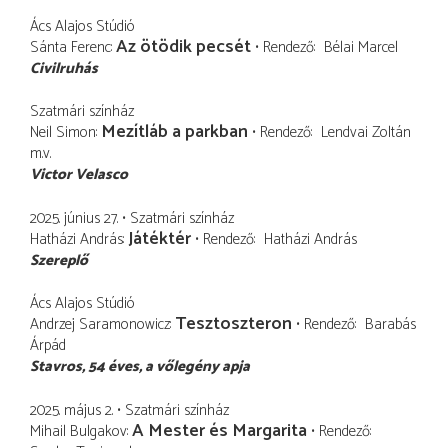
Ács Alajos Stúdió
Az ötödik pecsét
Sánta Ferenc
Rendező
Bélai Marcel
Civilruhás
Szatmári színház
Mezítláb a parkban
Neil Simon
Rendező
Lendvai Zoltán
m.v.
Victor Velasco
2025. június 27.
Szatmári színház
Játéktér
Hatházi András
Rendező
Hatházi András
Szereplő
Ács Alajos Stúdió
Tesztoszteron
Andrzej Saramonowicz
Rendező
Barabás
Árpád
Stavros
54 éves, a vőlegény apja
2025. május 2.
Szatmári színház
A Mester és Margarita
Mihail Bulgakov
Rendező