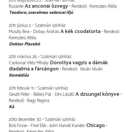
2011. augusztus 25.
Szatmári színház
Az anconai özvegy
Ruzante
Rendező
Keresztes Attila
Teodoro
szerelmes velencei ifjú
2011. június 2.
Szatmári színház
A kék csodatorta
Muszty Bea - Dobay András
Rendező
Keresztes Attila
Doktor Placebó
2011. március 26.
Szatmári színház
Dorottya vagyis a dámák
Csokonai Vitéz Mihály
diadalma a fársángon
Rendező
István István
Komédiás
2011. február 11.
Szatmári színház
A dzsungel könyve
Geszti Péter - Békés Pál - Dés László
Rendező
Nagy Regina
Ká
2010. december 30.
Szatmári színház
Chicago
Bob Fosse - Fred Ebb - John Harold Kander
Rendező
Keresztes Attila