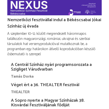
Nemzetközi fesztivállal indul a Békéscsabai Jókai
Színház új évada
A szeptember 10–12. között megrendezett háromnapos
találkozón magyarországi, romániai, ukrajnai és szerbiai
társulatok hat versenyprodukcióval mutatkoznak be, a
programban egy határokon átívelő koprodukcióban készülő
ősbemutató is szerepel.
A Centrál Színház nyári programsorozata a
Szigliget Várudvarban
Tamás Dorka
Véget ért a 36. THEALTER fesztivál
THEALTER
A Sopro nyerte a Magyar Színházak 38.
Kisvárdai Fesztiváljának fődíját