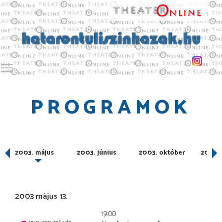
Toggle main menu visibility
PROGRAMOK
2003. május
2003. június
2003. október
2004. 
2003 május 13.
19:00