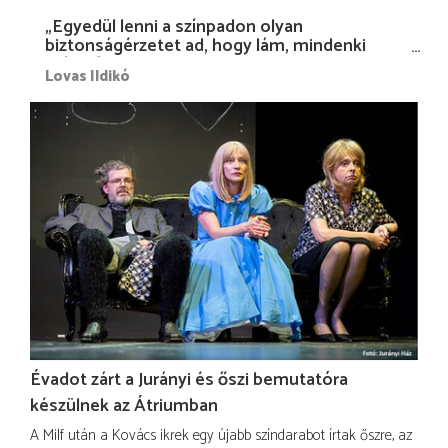
„Egyedül lenni a színpadon olyan
biztonságérzetet ad, hogy lám, mindenki
más nélkül is megvagyok magammal…”
Lovas Ildikó
Évadot zárt a Jurányi és őszi bemutatóra
készülnek az Átriumban
A Milf után a Kovács ikrek egy újabb színdarabot írtak őszre, az