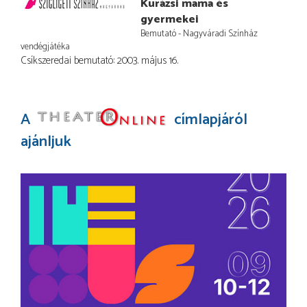
Kurázsi mama és
gyermekei
Bemutató - Nagyváradi Színház
vendégjátéka
Csíkszeredai bemutató: 2003. május 16.
A
címlapjáról
ajánljuk