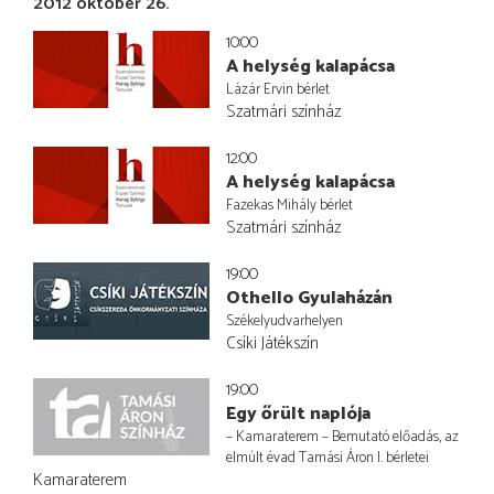
2012 október 26.
10:00
A helység kalapácsa
Lázár Ervin bérlet
Szatmári színház
12:00
A helység kalapácsa
Fazekas Mihály bérlet
Szatmári színház
19:00
Othello Gyulaházán
Székelyudvarhelyen
Csíki Játékszín
19:00
Egy őrült naplója
– Kamaraterem – Bemutató előadás, az
elmúlt évad Tamási Áron I. bérletei
Kamaraterem