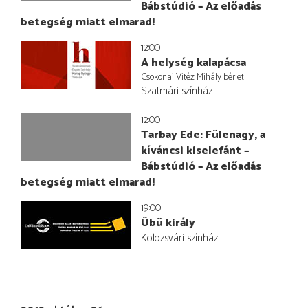
Bábstúdió – Az előadás
betegség miatt elmarad!
12:00
A helység kalapácsa
Csokonai Vitéz Mihály bérlet
Szatmári színház
12:00
Tarbay Ede: Fülenagy, a
kíváncsi kiselefánt –
Bábstúdió – Az előadás
betegség miatt elmarad!
19:00
Übü király
Kolozsvári színház