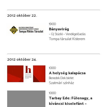
2012 október 22.
19:00
Bányavirág
– Új Stúdió – Vendégelőadás
Tompa társulat Kisterem
2012 október 24.
10:00
A helység kalapácsa
Benedek Elek bérlet
Szatmári színház
10:00
Tarbay Ede: Fülenagy, a
kíváncsi kiselefánt –