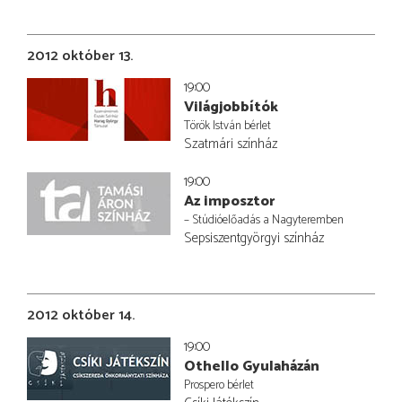
2012 október 13.
19:00
Világjobbítók
Török István bérlet
Szatmári színház
19:00
Az imposztor
– Stúdióelőadás a Nagyteremben
Sepsiszentgyörgyi színház
2012 október 14.
19:00
Othello Gyulaházán
Prospero bérlet