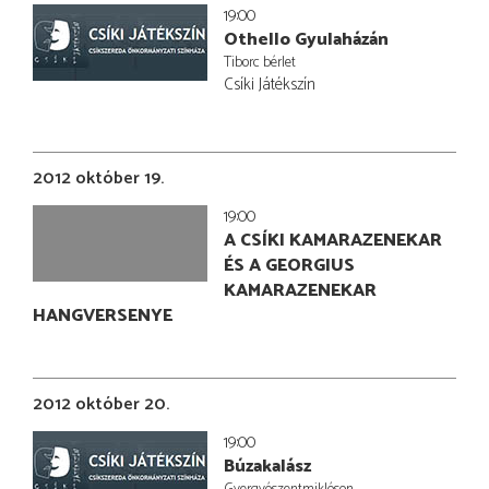
19:00
Othello Gyulaházán
Tiborc bérlet
Csíki Játékszín
2012 október 19.
19:00
A CSÍKI KAMARAZENEKAR
ÉS A GEORGIUS
KAMARAZENEKAR
HANGVERSENYE
2012 október 20.
19:00
Búzakalász
Gyergyószentmiklóson