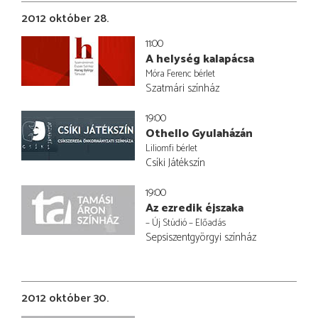
2012 október 28.
11:00
A helység kalapácsa
Móra Ferenc bérlet
Szatmári színház
19:00
Othello Gyulaházán
Liliomfi bérlet
Csíki Játékszín
19:00
Az ezredik éjszaka
– Új Stúdió – Előadás
Sepsiszentgyörgyi színház
2012 október 30.