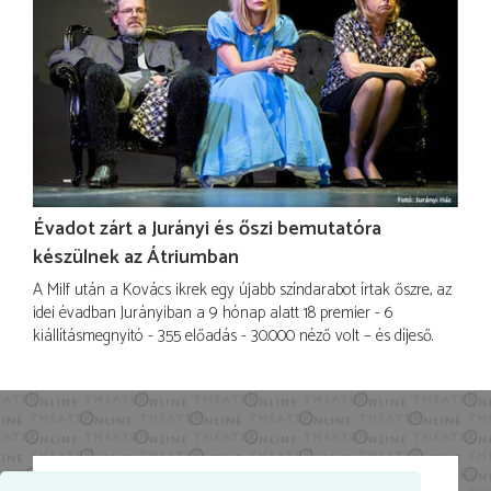
Évadot zárt a Jurányi és őszi bemutatóra
készülnek az Átriumban
A Milf után a Kovács ikrek egy újabb színdarabot írtak őszre, az
idei évadban Jurányiban a 9 hónap alatt 18 premier - 6
kiállításmegnyitó - 355 előadás - 30.000 néző volt – és díjeső.