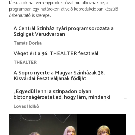
társulatok hat versenyprodukcióval mutatkoznak be, a
programban egy határokon átívelő koprodukcióban készülő
ősbemutató is szerepel.
A Centrál Színház nyári programsorozata a
Szigliget Várudvarban
Tamás Dorka
Véget ért a 36. THEALTER fesztivál
THEALTER
A Sopro nyerte a Magyar Színházak 38.
Kisvárdai Fesztiváljának fődíját
„Egyedül lenni a színpadon olyan
biztonságérzetet ad, hogy lám, mindenki
más nélkül is megvagyok magammal…”
Lovas Ildikó