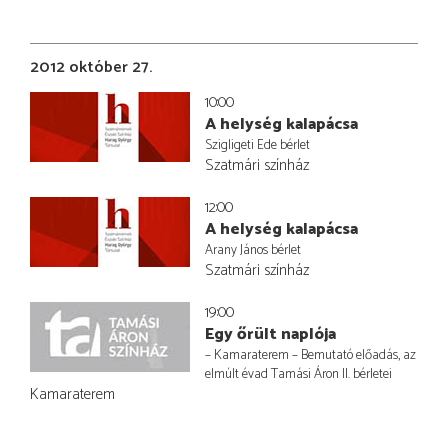
2012 október 27.
10:00
A helység kalapácsa
Szigligeti Ede bérlet
Szatmári színház
12:00
A helység kalapácsa
Arany János bérlet
Szatmári színház
19:00
Egy őrült naplója
– Kamaraterem – Bemutató előadás, az
elmúlt évad Tamási Áron II. bérletei
Kamaraterem