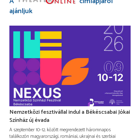
A
címlapjáról
ajánljuk
Nemzetközi fesztivállal indul a Békéscsabai Jókai
Színház új évada
A szeptember 10–12. között megrendezett háromnapos
találkozón magyarországi, romániai, ukrajnai és szerbiai