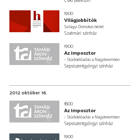
Csíki Játékszín
19:00
Világjobbítók
Szilágyi Domokos bérlet
Szatmári színház
19:00
Az imposztor
– Stúdióelőadás a Nagyteremben
Sepsiszentgyörgyi színház
2012 október 16.
18:00
Az imposztor
– Stúdióelőadás a Nagyteremben
Sepsiszentgyörgyi színház
19:00