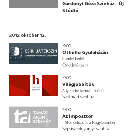
Gárdonyi Géza Színház – Új
Stúdió
2012 október 12.
19:00
Othello Gyulaházán
Hamlet bérlet
Csíki Játékszín
19:00
Világjobbítók
Ady Endre bemutatóbérlet
Szatmári színház
19:00
Az imposztor
– Stúdióelőadás a Nagyteremben
Sepsiszentgyörgyi színház