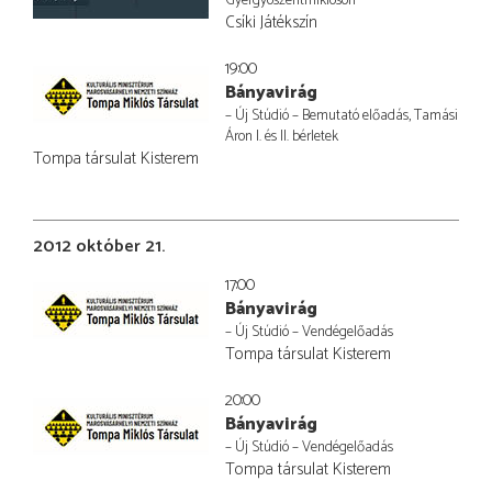
Csíki Játékszín
19:00
Bányavirág
– Új Stúdió – Bemutató előadás, Tamási
Áron I. és II. bérletek
Tompa társulat Kisterem
2012 október 21.
17:00
Bányavirág
– Új Stúdió – Vendégelőadás
Tompa társulat Kisterem
20:00
Bányavirág
– Új Stúdió – Vendégelőadás
Tompa társulat Kisterem