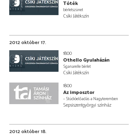
Tóték
bérletszünet
Csíki Játékszín
2012 október 17.
18:00
Othello Gyulaházán
Sganarelle bérlet
Csíki Játékszín
18:00
Az imposztor
– Stúdióelőadás a Nagyteremben
Sepsiszentgyörgyi színház
2012 október 18.