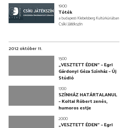
19:00
Tóték
a budapesti Klebelsberg Kultúrkúriában
Csíki Játékszín
2012 október 11.
15:00
„VESZTETT ÉDEN” – Egri
Gárdonyi Géza Színház – Új
Stúdió
17:00
SZÍNHÁZ HATÁRTALANUL
– Koltai Róbert zenés,
humoros estje
20:00
„VESZTETT ÉDEN” – Egri