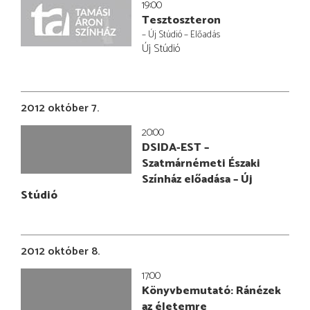
19:00
Tesztoszteron
– Új Stúdió – Előadás
Új Stúdió
2012 október 7.
20:00
DSIDA-EST –
Szatmárnémeti Északi
Színház előadása – Új
Stúdió
2012 október 8.
17:00
Könyvbemutató: Ránézek
az életemre