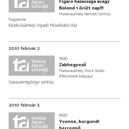
Figaro házassága avagy
Bolond 1 őrült nap!!!
Marosvásárhely, Nemzeti Színház
Nagyterme
Kézdivásárhelyi Vigadó Művelődési Ház
2010 február 2.
19:00
Zabhegyező
Marosvásárhely, Yorick Stúdió
(Mészárosok bástyája)
Sepsiszentgyörgyi színház
2010 február 3.
19:00
Yvonne, burgundi
hercegnő