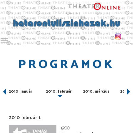
Toggle main menu visibility
PROGRAMOK
er
2010. január
2010. február
2010. március
2010. á
2010 február 1.
19:00