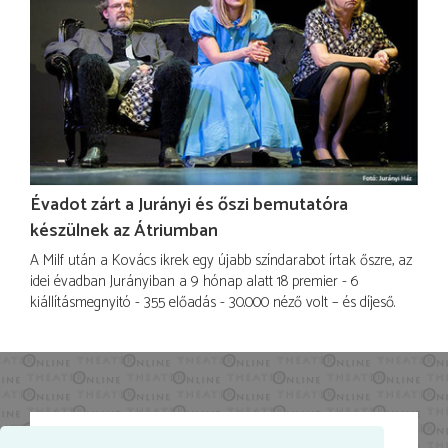
Évadot zárt a Jurányi és őszi bemutatóra
készülnek az Átriumban
A Milf után a Kovács ikrek egy újabb színdarabot írtak őszre, az
idei évadban Jurányiban a 9 hónap alatt 18 premier - 6
kiállításmegnyitó - 355 előadás - 30.000 néző volt – és díjeső.