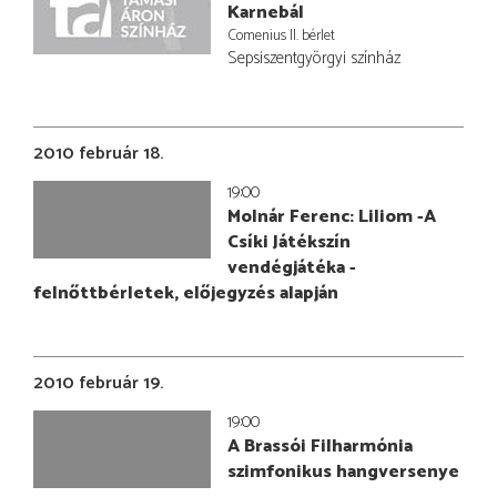
Karnebál
Comenius II. bérlet
Sepsiszentgyörgyi színház
2010 február 18.
19:00
Molnár Ferenc: Liliom -A
Csíki Játékszín
vendégjátéka -
felnőttbérletek, előjegyzés alapján
2010 február 19.
19:00
A Brassói Filharmónia
szimfonikus hangversenye