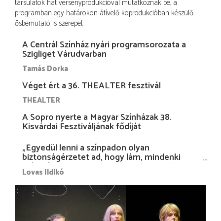
társulatok hat versenyprodukcióval mutatkoznak be, a
programban egy határokon átívelő koprodukcióban készülő
ősbemutató is szerepel.
A Centrál Színház nyári programsorozata a
Szigliget Várudvarban
Tamás Dorka
Véget ért a 36. THEALTER fesztivál
THEALTER
A Sopro nyerte a Magyar Színházak 38.
Kisvárdai Fesztiváljának fődíját
„Egyedül lenni a színpadon olyan
biztonságérzetet ad, hogy lám, mindenki
más nélkül is megvagyok magammal…”
Lovas Ildikó