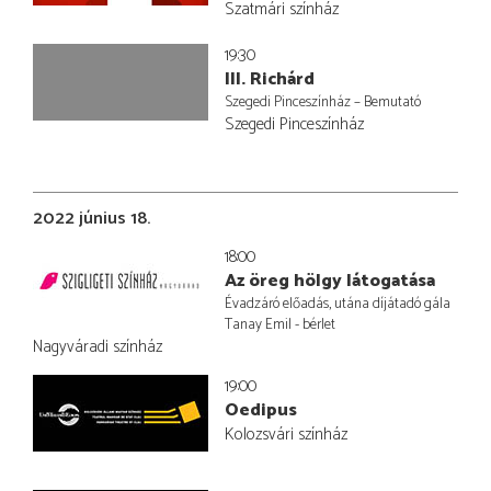
Szatmári színház
19:30
III. Richárd
Szegedi Pinceszínház – Bemutató
Szegedi Pinceszínház
2022 június 18.
18:00
Az öreg hölgy látogatása
Évadzáró előadás, utána díjátadó gála
Tanay Emil - bérlet
Nagyváradi színház
19:00
Oedipus
Kolozsvári színház