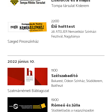
Liselotte és a május
Tompa társulat Kisterem
22:00
Élő holttest
28. ATELIER Nemzetközi Színházi
Fesztivál, Nagybánya
Szeged Pinceszínház
2022 június 10.
11:00
Szélszabadító
Bukarest, Odeon Színház, Stúdióterem,
BukFeszt
Szatmárnémeti Bábtagozat
19:00
Rómeó és Júlia
Stúdióelőadás a nagyszínpadon