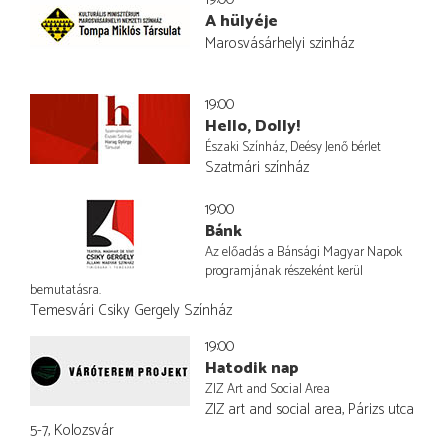
A hülyéje
Marosvásárhelyi szinház
19:00
Hello, Dolly!
Északi Színház, Deésy Jenő bérlet
Szatmári színház
19:00
Bánk
Az előadás a Bánsági Magyar Napok
programjának részeként kerül
bemutatásra.
Temesvári Csiky Gergely Színház
19:00
Hatodik nap
ZIZ Art and Social Area
ZIZ art and social area, Párizs utca
5-7, Kolozsvár