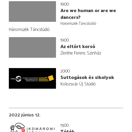
19:00
Are we human or are we
dancers?
Háromszék Táncstúdió
Háromszék Táncstúdió
19:00
Az eltört korsó
Zenthe Ferenc Színház
20:00
Suttogások és sikolyok
Kolozsvár Új Stúdió
2022 június 12.
15:00
Tóték