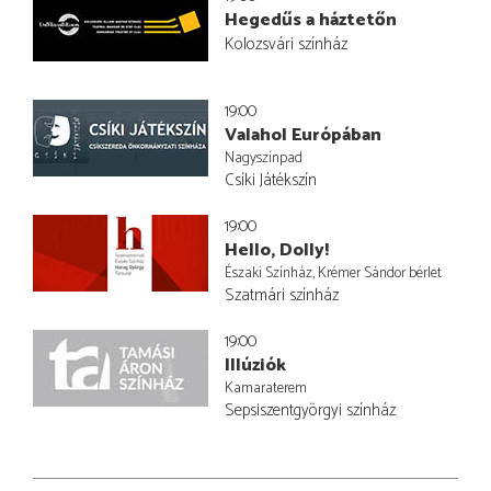
Hegedűs a háztetőn
Kolozsvári színház
19:00
Valahol Európában
Nagyszínpad
Csíki Játékszín
19:00
Hello, Dolly!
Északi Színház, Krémer Sándor bérlet
Szatmári színház
19:00
Illúziók
Kamaraterem
Sepsiszentgyörgyi színház