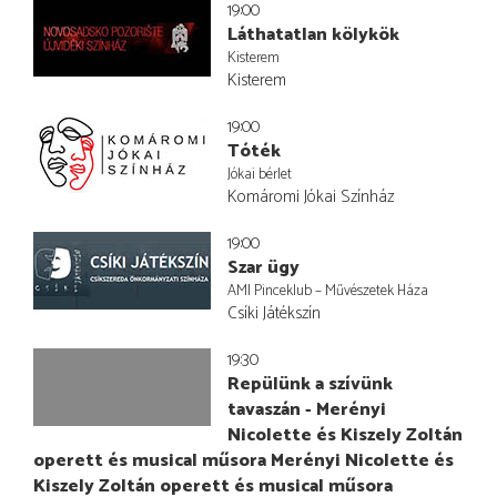
19:00
Láthatatlan kölykök
Kisterem
Kisterem
19:00
Tóték
Jókai bérlet
Komáromi Jókai Színház
19:00
Szar ügy
AMI Pinceklub – Művészetek Háza
Csíki Játékszín
19:30
Repülünk a szívünk
tavaszán - Merényi
Nicolette és Kiszely Zoltán
operett és musical műsora Merényi Nicolette és
Kiszely Zoltán operett és musical műsora