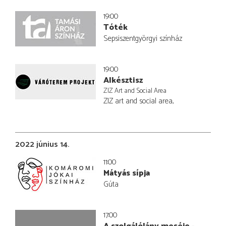
19:00
Tóték
Sepsiszentgyörgyi színház
19:00
Alkésztisz
ZIZ Art and Social Area
ZIZ art and social area,
2022 június 14.
11:00
Mátyás sípja
Gúta
17:00