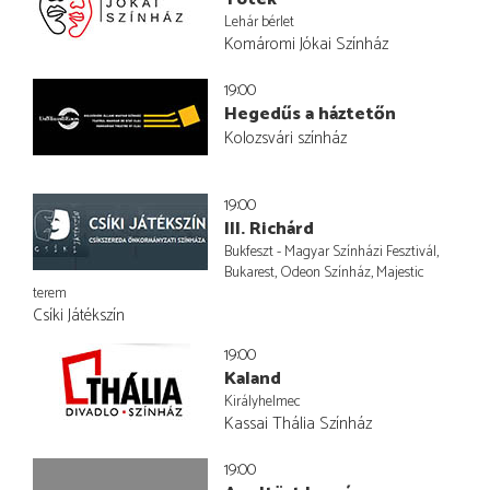
Lehár bérlet
Komáromi Jókai Színház
19:00
Hegedűs a háztetőn
Kolozsvári színház
19:00
III. Richárd
Bukfeszt - Magyar Színházi Fesztivál,
Bukarest, Odeon Színház, Majestic
terem
Csíki Játékszín
19:00
Kaland
Királyhelmec
Kassai Thália Színház
19:00