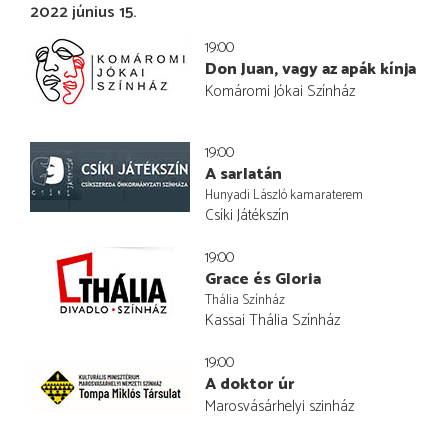
2022 június 15.
19:00
Don Juan, vagy az apák kínja
Komáromi Jókai Színház
19:00
A sarlatán
Hunyadi László kamaraterem
Csíki Játékszín
19:00
Grace és Gloria
Thália Színház
Kassai Thália Színház
19:00
A doktor úr
Marosvásárhelyi szinház