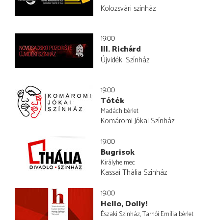
Kolozsvári színház
19:00
III. Richárd
Újvidéki Színház
19:00
Tóték
Madách bérlet
Komáromi Jókai Színház
19:00
Bugrisok
Királyhelmec
Kassai Thália Színház
19:00
Hello, Dolly!
Északi Színház, Tarnói Emília bérlet