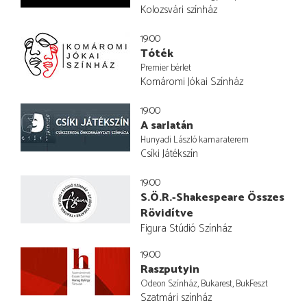
Kolozsvári színház
19:00
Tóték
Premier bérlet
Komáromi Jókai Színház
19:00
A sarlatán
Hunyadi László kamaraterem
Csíki Játékszín
19:00
S.Ö.R.-Shakespeare Összes
Rövidítve
Figura Stúdió Színház
19:00
Raszputyin
Odeon Színház, Bukarest, BukFeszt
Szatmári színház