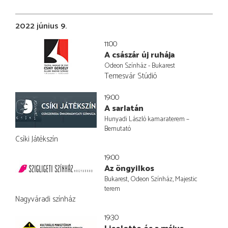
2022 június 9.
11:00
A császár új ruhája
Odeon Színház - Bukarest
Temesvár Stúdió
19:00
A sarlatán
Hunyadi László kamaraterem –
Bemutató
Csíki Játékszín
19:00
Az öngyilkos
Bukarest, Odeon Színház, Majestic
terem
Nagyváradi színház
19:30