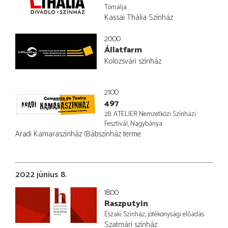
Tornalja
Kassai Thália Színház
20:00
Állatfarm
Kolozsvári színház
21:00
497
28. ATELIER Nemzetközi Színházi
Fesztivál, Nagybánya
Aradi Kamaraszínház (Bábszínház terme
2022 június 8.
18:00
Raszputyin
Északi Színház, jótékonysági előadás
Szatmári színház