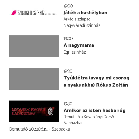
19:00
Játék a kastélyban
Árkádia színpad
Nagyváradi színház
19:00
A nagymama
Egri színház
19:30
Tyúklétra (avagy mi csorog
a nyakunkba) Rókus Zoltán
19:30
Amikor az isten hasba rúg
Bemutató a Kosztolányi Dezső
Színházban
Bemutató 2022.06.15. - Szabadka