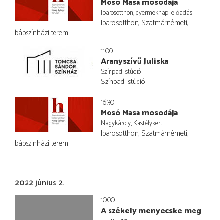
Mosó Masa mosodája
Iparosotthon, gyermeknapi előadás
Iparosotthon, Szatmárnémeti,
bábszínházi terem
11:00
Aranyszívű Juliska
Színpadi stúdió
Színpadi stúdió
16:30
Mosó Masa mosodája
Nagykároly, Kastélykert
Iparosotthon, Szatmárnémeti,
bábszínházi terem
2022 június 2.
10:00
A székely menyecske meg