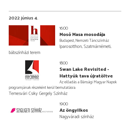
2022 június 4.
16:00
Mosó Masa mosodája
Budapest, Nemzeti Táncszínház
Iparosotthon, Szatmárnémeti,
bábszínházi terem
18:00
Swan Lake Revisited -
Hattyúk tava újratöltve
Az előadás a Bánsági Magyar Napok
programjának részeként kerül bemutatásra.
Temesvári Csiky Gergely Színház
19:00
Az öngyilkos
Nagyváradi színház