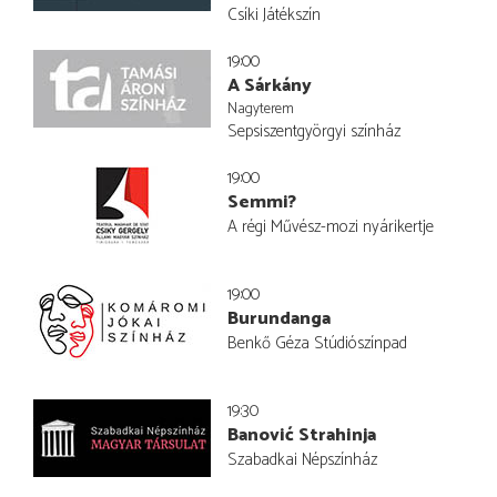
Csíki Játékszín
19:00
A Sárkány
Nagyterem
Sepsiszentgyörgyi színház
19:00
Semmi?
A régi Művész-mozi nyárikertje
19:00
Burundanga
Benkő Géza Stúdiószínpad
19:30
Banović Strahinja
Szabadkai Népszínház