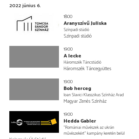
2022 június 6.
18:00
Aranyszívű Juliska
Színpadi stúdió
Színpadi stúdió
19:00
A lecke
Háromszék Táncstúdió
Háromszék Táncegyüttes
19:00
Bob herceg
Ioan Slavici Klasszikus Színház Arad
Magyar Zenés Színház
19:00
Hedda Gabler
"Romániai művészek az ukrán
művészekért" kampány keretén belül