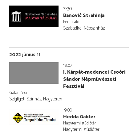
19:30
Banović Strahinja
Bemutató
Szabadkai Népszínház
2022 június 11.
17:00
I. Kárpát-medencei Csoóri
Sándor Népművészeti
Fesztivál
Gálaműsor
Szigligeti Színház, Nagyterem
19:00
Hedda Gabler
Nagytermi stúdiótér
Nagytermi stúdiótér