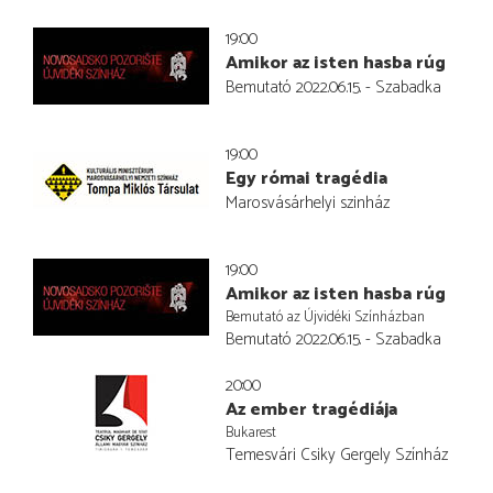
19:00
Amikor az isten hasba rúg
Bemutató 2022.06.15. - Szabadka
19:00
Egy római tragédia
Marosvásárhelyi szinház
19:00
Amikor az isten hasba rúg
Bemutató az Újvidéki Színházban
Bemutató 2022.06.15. - Szabadka
20:00
Az ember tragédiája
Bukarest
Temesvári Csiky Gergely Színház