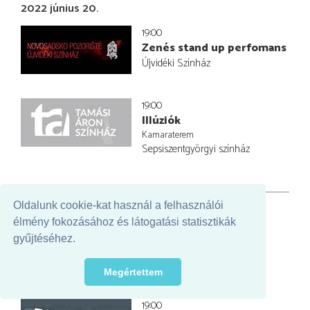
2022 június 20.
19:00
Zenés stand up perfomans
Újvidéki Színház
19:00
Illúziók
Kamaraterem
Sepsiszentgyörgyi színház
2022 június 21.
Oldalunk cookie-kat használ a felhasználói
élmény fokozásához és látogatási statisztikák
19:00
gyűjtéséhez.
Ahogy tetszik
Egri Tánctagozat
Megértettem
19:00