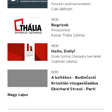
Hunyadi László kamaraterem
Csíki Játékszín
19:00
Bugrisok
Rimaszombat
Kassai Thália Színház
19:00
Hello, Dolly!
Északi Színház, Diószeghy Iván bérlet
Szatmári színház
19:30
A kellékes - Budinčević
Krisztián vizsgaelőadása
Eberhard Streul - Parti
Nagy Lajos