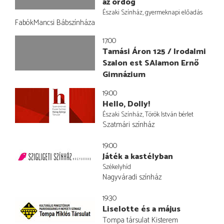
az ördög
Északi Színház, gyermeknapi előadás
FabókMancsi Bábszínháza
17:00
Tamási Áron 125 / Irodalmi
Szalon est SAlamon Ernő
Gimnázium
19:00
Hello, Dolly!
Északi Színház, Török István bérlet
Szatmári színház
19:00
Játék a kastélyban
Székelyhíd
Nagyváradi színház
19:30
Liselotte és a május
Tompa társulat Kisterem