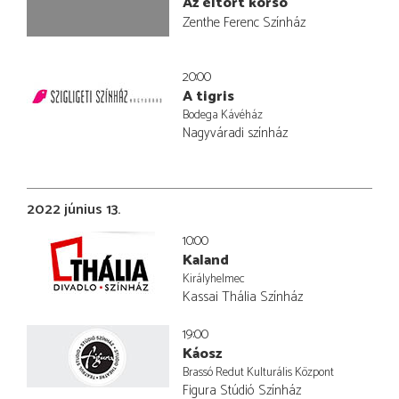
Az eltört korsó
Zenthe Ferenc Színház
20:00
A tigris
Bodega Kávéház
Nagyváradi színház
2022 június 13.
10:00
Kaland
Királyhelmec
Kassai Thália Színház
19:00
Káosz
Brassó Redut Kulturális Központ
Figura Stúdió Színház