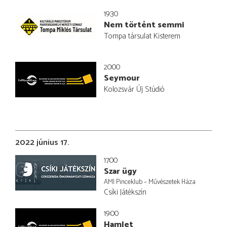
19:30
Nem történt semmi
Tompa társulat Kisterem
20:00
Seymour
Kolozsvár Új Stúdió
2022 június 17.
17:00
Szar ügy
AMI Pinceklub – Művészetek Háza
Csíki Játékszín
19:00
Hamlet