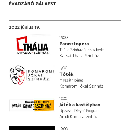
ÉVADZÁRÓ GÁLAEST
2022 június 19.
15:00
Parasztopera
Thália Színház Egressy bérlet
Kassai Thália Színház
17:00
Tóték
Mikszáth bérlet
Komáromi Jókai Színház
17:00
Játék a kastélyban
Újszász - Déryné Program
Aradi Kamaraszínház
19:00