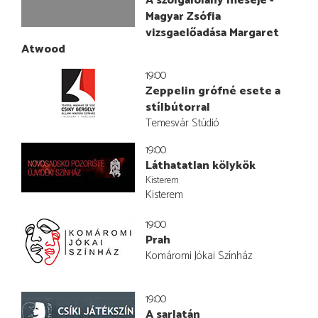
A szolgálólány meséje -
Magyar Zsófia
vizsgaelőadása Margaret
Atwood
19:00
Zeppelin grófné esete a
stílbútorral
Temesvár Stúdió
19:00
Láthatatlan kölykök
Kisterem
Kisterem
19:00
Prah
Komáromi Jókai Színház
19:00
A sarlatán