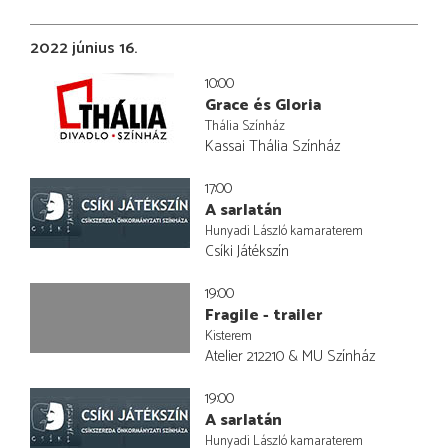
2022 június 16.
10:00
Grace és Gloria
Thália Színház
Kassai Thália Színház
17:00
A sarlatán
Hunyadi László kamaraterem
Csíki Játékszín
19:00
Fragile - trailer
Kisterem
Atelier 212210 & MU Színház
19:00
A sarlatán
Hunyadi László kamaraterem