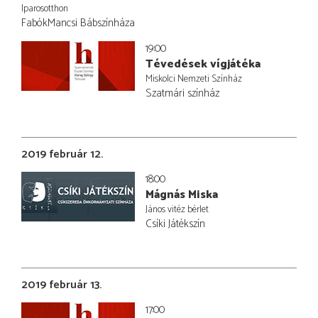
Iparosotthon
FabókMancsi Bábszínháza
19:00
Tévedések vígjátéka
Miskolci Nemzeti Színház
Szatmári színház
2019 február 12.
18:00
Mágnás Miska
János vitéz bérlet
Csíki Játékszín
2019 február 13.
17:00