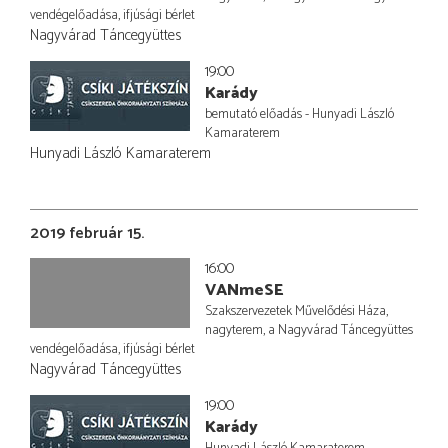
vendégelőadása, ifjúsági bérlet
Nagyvárad Táncegyüttes
19:00
Karády
bemutató előadás - Hunyadi László
Kamaraterem
Hunyadi László Kamaraterem
2019 február 15.
16:00
VANmeSE
Szakszervezetek Művelődési Háza,
nagyterem, a Nagyvárad Táncegyüttes
vendégelőadása, ifjúsági bérlet
Nagyvárad Táncegyüttes
19:00
Karády
Hunyadi László Kamaraterem