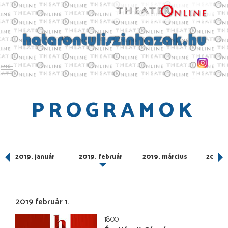
Toggle main menu visibility
PROGRAMOK
r
2019. január
2019. február
2019. március
2019. á
2019 február 1.
18:00