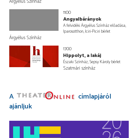
Árgyélus Színház
11:00
Angyalbárányok
A felvidéki Árgyélus Színház előadása,
Iparosotthon, Iciri-Piciri bérlet
Árgyélus Színház
17:00
Hippolyt, a lakáj
Északi Színház, Sepsy Károly bérlet
Szatmári színház
A
címlapjáról
ajánljuk