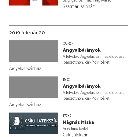
Szigligeti Színház, Nagyvárad
Szatmári színház
2019 február 20.
09:30
Angyalbárányok
A felvidéki Árgyélus Színház előadása,
Iparosotthon, Iciri-Piciri bérlet
Árgyélus Színház
11:00
Angyalbárányok
A felvidéki Árgyélus Színház előadása,
Iparosotthon, Iciri-Piciri bérlet
Árgyélus Színház
17:00
Mágnás Miska
Arlechino bérlet
Csíki Játékszín