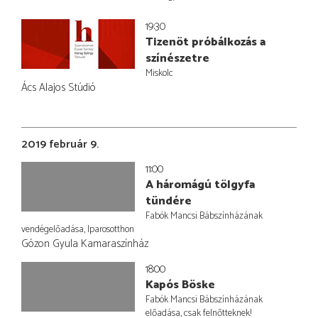
19:30
Tizenöt próbálkozás a
színészetre
Miskolc
Ács Alajos Stúdió
2019 február 9.
11:00
A háromágú tölgyfa
tündére
Fabók Mancsi Bábszínházának
vendégelőadása, Iparosotthon
Gózon Gyula Kamaraszínház
18:00
Kapós Böske
Fabók Mancsi Bábszínházának
előadása, csak felnőtteknek!