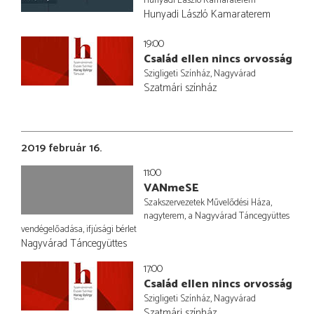
Hunyadi László Kamaraterem
19:00
Család ellen nincs orvosság
Szigligeti Színház, Nagyvárad
Szatmári színház
2019 február 16.
11:00
VANmeSE
Szakszervezetek Művelődési Háza,
nagyterem, a Nagyvárad Táncegyüttes
vendégelőadása, ifjúsági bérlet
Nagyvárad Táncegyüttes
17:00
Család ellen nincs orvosság
Szigligeti Színház, Nagyvárad
Szatmári színház