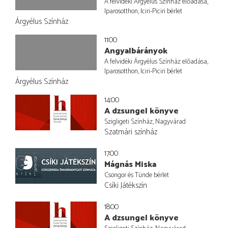
A felvidéki Árgyélus Színház előadása,
Iparosotthon, Iciri-Piciri bérlet
Árgyélus Színház
11:00
Angyalbárányok
A felvidéki Árgyélus Színház előadása,
Iparosotthon, Iciri-Piciri bérlet
Árgyélus Színház
14:00
A dzsungel könyve
Szigligeti Színház, Nagyvárad
Szatmári színház
17:00
Mágnás Miska
Csongor és Tünde bérlet
Csíki Játékszín
18:00
A dzsungel könyve