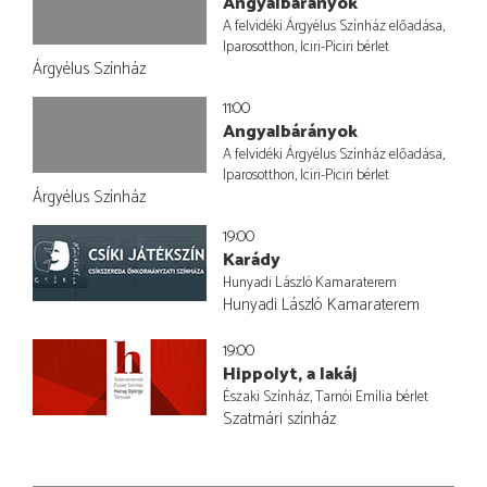
Angyalbárányok
A felvidéki Árgyélus Színház előadása,
Iparosotthon, Iciri-Piciri bérlet
Árgyélus Színház
11:00
Angyalbárányok
A felvidéki Árgyélus Színház előadása,
Iparosotthon, Iciri-Piciri bérlet
Árgyélus Színház
19:00
Karády
Hunyadi László Kamaraterem
Hunyadi László Kamaraterem
19:00
Hippolyt, a lakáj
Északi Színház, Tarnói Emília bérlet
Szatmári színház