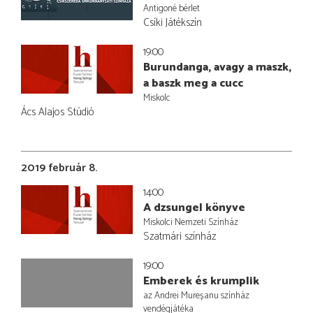
Antigoné bérlet
Csíki Játékszín
19:00
Burundanga, avagy a maszk,
a baszk meg a cucc
Miskolc
Ács Alajos Stúdió
2019 február 8.
14:00
A dzsungel könyve
Miskolci Nemzeti Színház
Szatmári színház
19:00
Emberek és krumplik
az Andrei Mureșanu színház
vendégjátéka