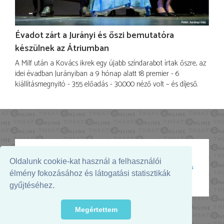
Évadot zárt a Jurányi és őszi bemutatóra
készülnek az Átriumban
A Milf után a Kovács ikrek egy újabb színdarabot írtak őszre, az
idei évadban Jurányiban a 9 hónap alatt 18 premier - 6
kiállításmegnyitó - 355 előadás - 30.000 néző volt – és díjeső.
Oldalunk cookie-kat használ a felhasználói
Az oldal megjelenését támogatja:
élmény fokozásához és látogatási statisztikák
gyűjtéséhez.
Megértettem
© 2026. - THEATER Online -
theater.hu