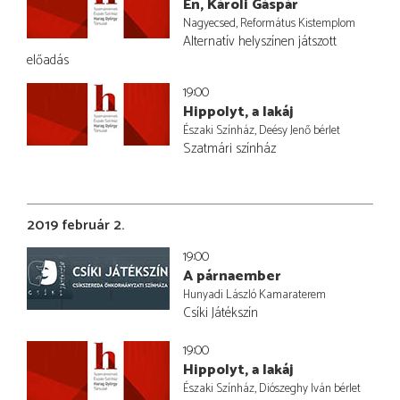
Én, Károli Gáspár
Nagyecsed, Református Kistemplom
Alternatív helyszínen játszott
előadás
19:00
Hippolyt, a lakáj
Északi Színház, Deésy Jenő bérlet
Szatmári színház
2019 február 2.
19:00
A párnaember
Hunyadi László Kamaraterem
Csíki Játékszín
19:00
Hippolyt, a lakáj
Északi Színház, Diószeghy Iván bérlet