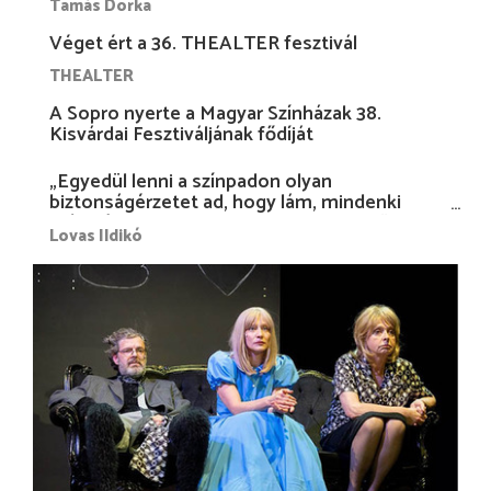
Tamás Dorka
Véget ért a 36. THEALTER fesztivál
THEALTER
A Sopro nyerte a Magyar Színházak 38.
Kisvárdai Fesztiváljának fődíját
„Egyedül lenni a színpadon olyan
biztonságérzetet ad, hogy lám, mindenki
más nélkül is megvagyok magammal…”
Lovas Ildikó