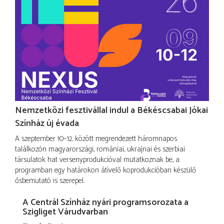
Nemzetközi fesztivállal indul a Békéscsabai Jókai
Színház új évada
A szeptember 10–12. között megrendezett háromnapos
találkozón magyarországi, romániai, ukrajnai és szerbiai
társulatok hat versenyprodukcióval mutatkoznak be, a
programban egy határokon átívelő koprodukcióban készülő
ősbemutató is szerepel.
A Centrál Színház nyári programsorozata a
Szigliget Várudvarban