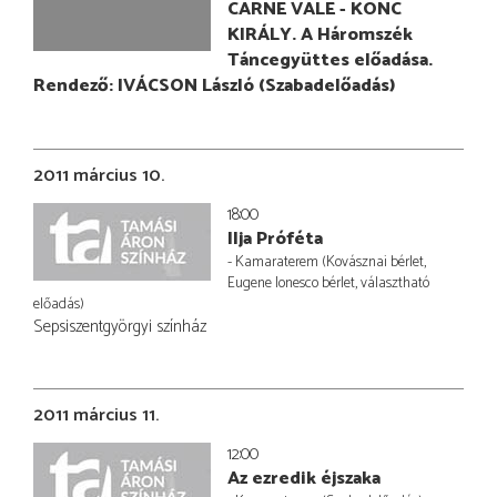
CARNE VALE - KONC
KIRÁLY. A Háromszék
Táncegyüttes előadása.
Rendező: IVÁCSON László (Szabadelőadás)
2011 március 10.
18:00
Ilja Próféta
- Kamaraterem (Kovásznai bérlet,
Eugene Ionesco bérlet, választható
előadás)
Sepsiszentgyörgyi színház
2011 március 11.
12:00
Az ezredik éjszaka