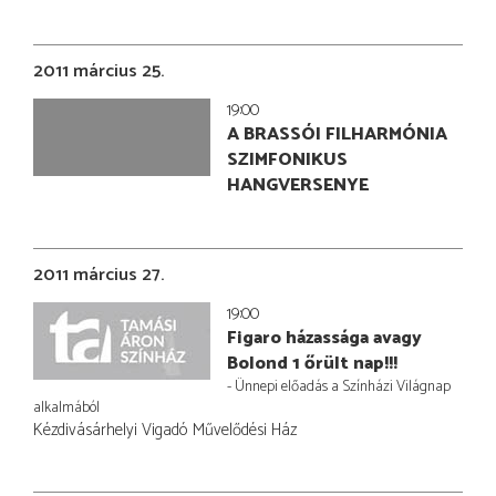
2011 március 25.
19:00
A BRASSÓI FILHARMÓNIA
SZIMFONIKUS
HANGVERSENYE
2011 március 27.
19:00
Figaro házassága avagy
Bolond 1 őrült nap!!!
- Ünnepi előadás a Színházi Világnap
alkalmából
Kézdivásárhelyi Vigadó Művelődési Ház