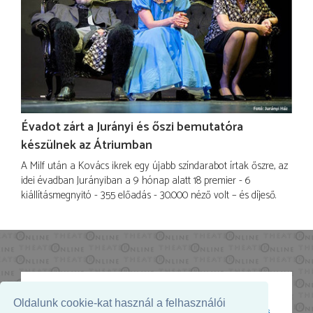
Évadot zárt a Jurányi és őszi bemutatóra
készülnek az Átriumban
A Milf után a Kovács ikrek egy újabb színdarabot írtak őszre, az
idei évadban Jurányiban a 9 hónap alatt 18 premier - 6
kiállításmegnyitó - 355 előadás - 30.000 néző volt – és díjeső.
Oldalunk cookie-kat használ a felhasználói
Az oldal megjelenését támogatja: