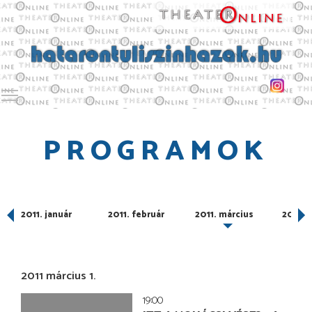
Toggle main menu visibility
PROGRAMOK
er
2011. január
2011. február
2011. március
2011. á
2011 március 1.
19:00