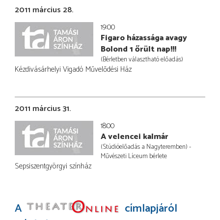
2011 március 28.
19:00
Figaro házassága avagy
Bolond 1 őrült nap!!!
(Bérletben választható előadás)
Kézdivásárhelyi Vigadó Művelődési Ház
2011 március 31.
18:00
A velencei kalmár
(Stúdióelőadás a Nagyteremben) -
Művészeti Líceum bérlete
Sepsiszentgyörgyi színház
A
címlapjáról