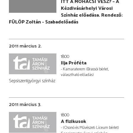
ITT A MOHÁCSI VÉSZ? – A
Kézdivásárhelyi Városi
Színház előadása. Rendező:
FÜLÖP Zoltán - Szabadelőadás
2011 március 2.
18:00
Ilja Próféta
- Kamaraterem (Brassói bérlet,
választható előadás)
Sepsiszentgyörgyi színház
2011 március 3.
18:00
A fizikusok
- (Osonó és Művészeti Líceum bérlet)