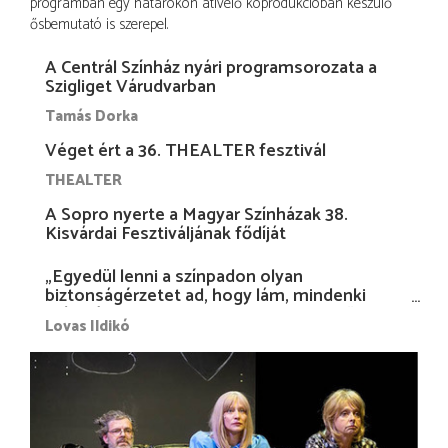
programban egy határokon átívelő koprodukcióban készülő
ősbemutató is szerepel.
A Centrál Színház nyári programsorozata a
Szigliget Várudvarban
Tamás Dorka
Véget ért a 36. THEALTER fesztivál
THEALTER
A Sopro nyerte a Magyar Színházak 38.
Kisvárdai Fesztiváljának fődíját
„Egyedül lenni a színpadon olyan
biztonságérzetet ad, hogy lám, mindenki
más nélkül is megvagyok magammal…”
Lovas Ildikó