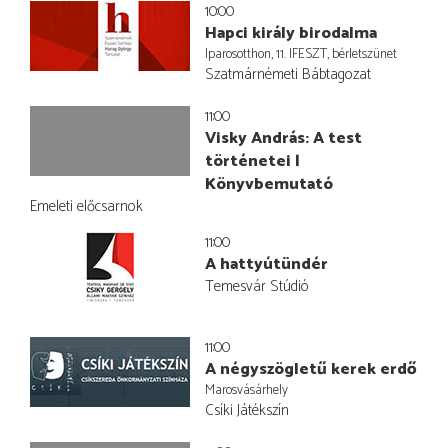
10:00
Hapci király birodalma
Iparosotthon, 11. IFESZT, bérletszünet
Szatmárnémeti Bábtagozat
11:00
Visky András: A test
történetei |
Könyvbemutató
Emeleti előcsarnok
11:00
A hattyútündér
Temesvár Stúdió
11:00
A négyszögletű kerek erdő
Marosvásárhely
Csíki Játékszín