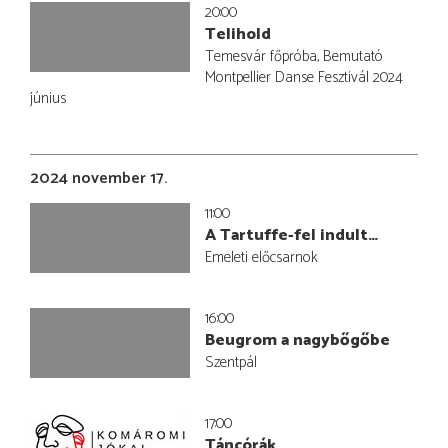
20:00
Telihold
Temesvár főpróba, Bemutató
Montpellier Danse Fesztivál 2024
június
2024 november 17.
11:00
A Tartuffe-fel indult…
Emeleti előcsarnok
16:00
Beugrom a nagybőgőbe
Szentpál
17:00
Táncórák