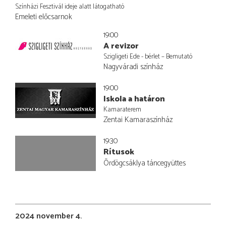
Színházi Fesztivál ideje alatt látogatható
Emeleti előcsarnok
19:00
A revizor
Szigligeti Ede - bérlet – Bemutató
Nagyváradi színház
19:00
Iskola a határon
Kamaraterem
Zentai Kamaraszínház
19:30
Rítusok
Ördögcsáklya táncegyüttes
2024 november 4.