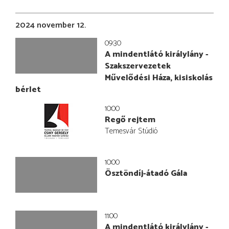
2024 november 12.
09:30
A mindentlátó királylány -
Szakszervezetek
Művelődési Háza, kisiskolás
bérlet
10:00
Regő rejtem
Temesvár Stúdió
10:00
Ösztöndíj-átadó Gála
11:00
A mindentlátó királylány -