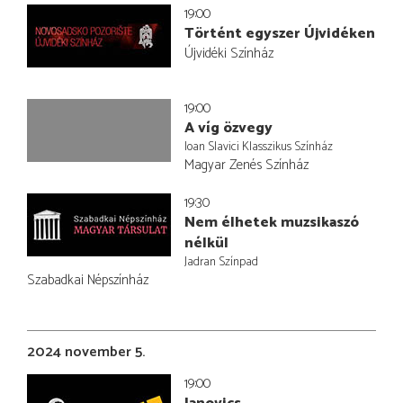
19:00
Történt egyszer Újvidéken
Újvidéki Színház
19:00
A víg özvegy
Ioan Slavici Klasszikus Színház
Magyar Zenés Színház
19:30
Nem élhetek muzsikaszó
nélkül
Jadran Színpad
Szabadkai Népszínház
2024 november 5.
19:00