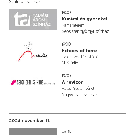
Szatmári színház
19:00
Kurázsi és gyerekei
Kamaraterem
Sepsiszentgyörgyi színház
19:00
Echoes of here
Háromszék Táncstúdió
M-Stúdió
19:00
A revizor
Halasi Gyula - bérlet
Nagyváradi színház
2024 november 11.
09:30