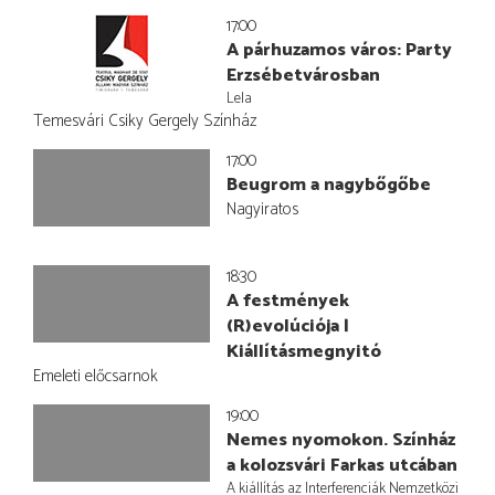
17:00
A párhuzamos város: Party
Erzsébetvárosban
Lela
Temesvári Csiky Gergely Színház
17:00
Beugrom a nagybőgőbe
Nagyiratos
18:30
A festmények
(R)evolúciója |
Kiállításmegnyitó
Emeleti előcsarnok
19:00
Nemes nyomokon. Színház
a kolozsvári Farkas utcában
A kiállítás az Interferenciák Nemzetközi