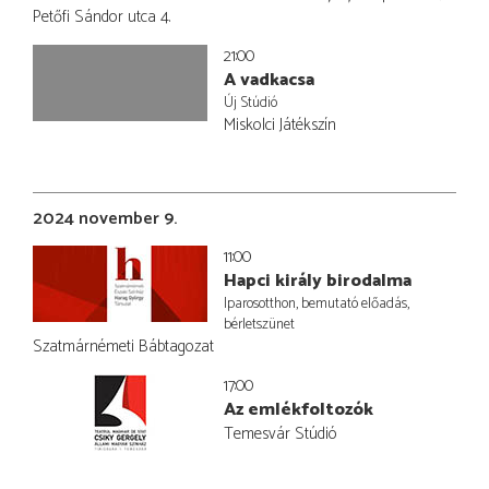
Petőfi Sándor utca 4.
21:00
A vadkacsa
Új Stúdió
Miskolci Játékszín
2024 november 9.
11:00
Hapci király birodalma
Iparosotthon, bemutató előadás,
bérletszünet
Szatmárnémeti Bábtagozat
17:00
Az emlékfoltozók
Temesvár Stúdió