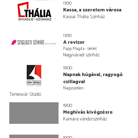
17:00
Kassa, a szerelem városa
Kassai Thália Színház
17:00
A revizor
Papp Magda - bérlet
Nagyváradi színház
19:00
Napnak húgával, ragyogó
csillagval
Nagyszeben
Temesvár Stúdió
19:00
Meghívás kivégzésre
Kamara vándorszínház
19:00