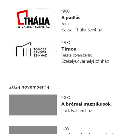
19:00
A padlás
Somorja
Kassai Thália Színház
19:00
Timon
Fekete István bérlet
Székelyudvarhelyi színház
2024 november 14.
10:00
A brémai muzsikusok
Puck Bábszínház
11:00