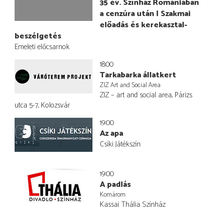
35 év. Színház Romániában
a cenzúra után | Szakmai
előadás és kerekasztal-
beszélgetés
Emeleti előcsarnok
18:00
Tarkabarka állatkert
ZIZ Art and Social Area
ZIZ – art and social area, Párizs
utca 5-7, Kolozsvár
19:00
Az apa
Csíki Játékszín
19:00
A padlás
Komárom
Kassai Thália Színház