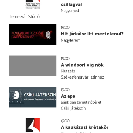
csillagval
Nagyenyed
Temesvár Stúdió
19:00
Mit járkálsz itt meztelenül?
Nagyterem
19:00
A windsori víg nők
Kiutazás
Székesfehérvári színház
19:00
Az apa
Bánk bán bemutatóbérlet
Csíki Játékszín
19:00
A kaukázusi krétakör