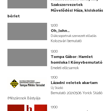
Szakszervezetek
Művelődési Háza, kisiskolás
bérlet
12:00
Oh, John…
Diákcsoportnak szervezett előadás
Kolozsvári bemutató
13:00
Tompa Gábor: Hamlet
homloka | Könyvbemutató
Emeleti előcsarnok
17:00
Lázadni veletek akartam
Új Stúdió
Bemutató: 2021.05.06. Yorick Stúdió
(Mészárosok Bástyája
17:00