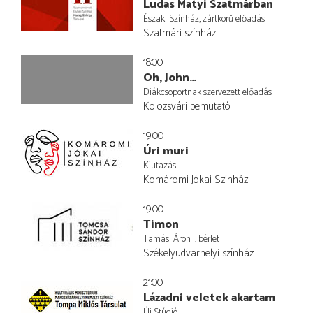
Ludas Matyi Szatmárban
Északi Színház, zártkörű előadás
Szatmári színház
18:00
Oh, John…
Diákcsoportnak szervezett előadás
Kolozsvári bemutató
19:00
Úri muri
Kiutazás
Komáromi Jókai Színház
19:00
Timon
Tamási Áron I. bérlet
Székelyudvarhelyi színház
21:00
Lázadni veletek akartam
Új Stúdió