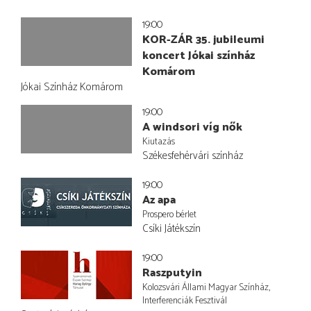
19:00
KOR-ZÁR 35. jubileumi
koncert Jókai színház
Komárom
Jókai Színház Komárom
19:00
A windsori víg nők
Kiutazás
Székesfehérvári színház
19:00
Az apa
Prospero bérlet
Csíki Játékszín
19:00
Raszputyin
Kolozsvári Állami Magyar Színház,
Interferenciák Fesztivál