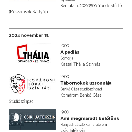
Bemutató: 2021.05.06. Yorick Stúdió
(Mészárosok Bástyája
2024 november 13.
10:00
A padlás
Somorja
Kassai Thália Színház
19:00
Tábornokok uzsonnája
Benkő Géza stúdiószínpad
Komárom Benkő Géza
Stúdiószínpad
19:00
Ami megmaradt belőlünk
Hunyadi László kamaraterem
Csíki Játékszín