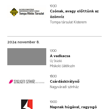
19:30
Csónak, avagy előttünk az
özönvíz
Tompa társulat Kisterem
2024 november 8.
17:00
A vadkacsa
Új Stúdió
Miskolci Játékszín
18:00
Csárdáskirálynő
Nagyváradi színház
19:00
Napnak húgával, ragyogó