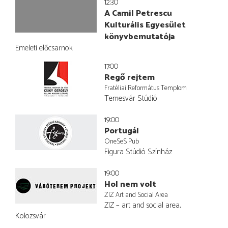
12:30
A Camil Petrescu
Kulturális Egyesület
könyvbemutatója
Emeleti előcsarnok
17:00
Regő rejtem
Fratéliai Református Templom
Temesvár Stúdió
19:00
Portugál
OneSeS Pub
Figura Stúdió Színház
19:00
Hol nem volt
ZIZ Art and Social Area
ZIZ – art and social area,
Kolozsvár