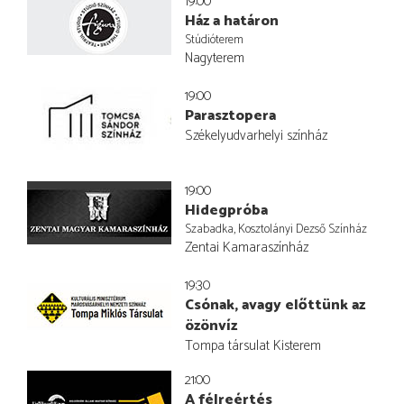
19:00
Ház a határon
Stúdióterem
Nagyterem
19:00
Parasztopera
Székelyudvarhelyi színház
19:00
Hidegpróba
Szabadka, Kosztolányi Dezső Színház
Zentai Kamaraszínház
19:30
Csónak, avagy előttünk az
özönvíz
Tompa társulat Kisterem
21:00
A félreértés