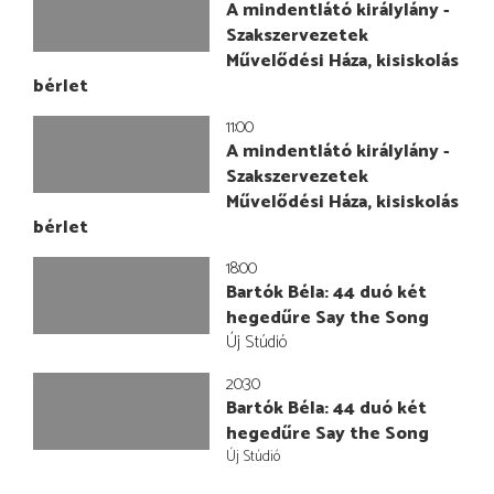
A mindentlátó királylány -
Szakszervezetek
Művelődési Háza, kisiskolás
bérlet
11:00
A mindentlátó királylány -
Szakszervezetek
Művelődési Háza, kisiskolás
bérlet
18:00
Bartók Béla: 44 duó két
hegedűre Say the Song
Új Stúdió
20:30
Bartók Béla: 44 duó két
hegedűre Say the Song
Új Stúdió