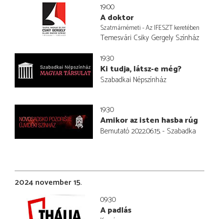
19:00
A doktor
Szatmárnémeti - Az IFESZT keretében
Temesvári Csiky Gergely Színház
19:30
Ki tudja, látsz-e még?
Szabadkai Népszínház
19:30
Amikor az isten hasba rúg
Bemutató 2022.06.15. - Szabadka
2024 november 15.
09:30
A padlás