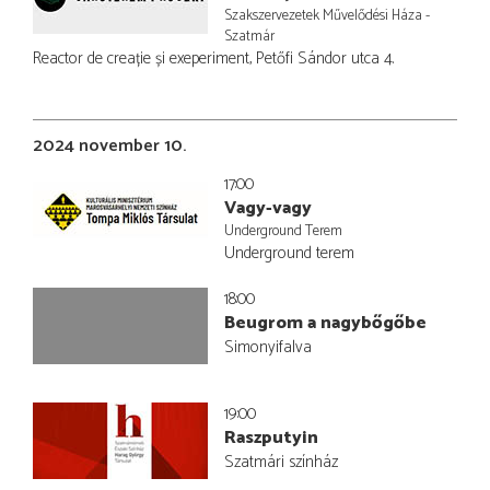
Szakszervezetek Művelődési Háza -
Szatmár
Reactor de creație și exeperiment, Petőfi Sándor utca 4.
2024 november 10.
17:00
Vagy-vagy
Underground Terem
Underground terem
18:00
Beugrom a nagybőgőbe
Simonyifalva
19:00
Raszputyin
Szatmári színház