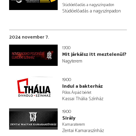
Stúdióelőadás a nagyszínpadon
Stúdióelőadás a nagyszínpadon
2024 november 7.
17:00
Mit járkálsz itt meztelenül?
Nagyterem
19:00
Indul a bakterház
Pólos Árpád bérlet
Kassai Thália Színház
19:00
Sirály
Kamaraterem
Zentai Kamaraszínház