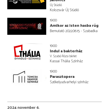
Janovics
Új Stúdió
Kolozsvár Új Stúdió
19:00
Amikor az isten hasba rúg
Bemutató 2022.06.15. - Szabadka
19:00
Indul a bakterház
V. Szabó Rózsi bérlet
Kassai Thália Színház
19:00
Parasztopera
Székelyudvarhelyi színház
2024 november 6.