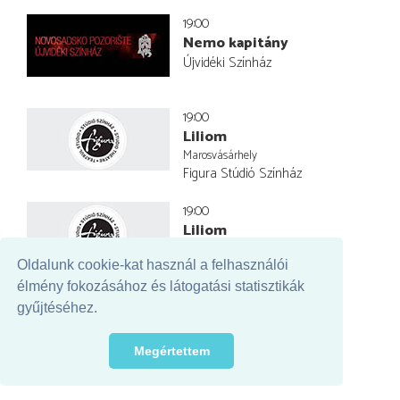
19:00
Nemo kapitány
Újvidéki Színház
19:00
Liliom
Marosvásárhely
Figura Stúdió Színház
19:00
Liliom
Figura Stúdió Színház
Oldalunk cookie-kat használ a felhasználói
élmény fokozásához és látogatási statisztikák
19:00
gyűjtéséhez.
Treatise
Háromszék Táncstúdió
Megértettem
Krakow Dance Theatre