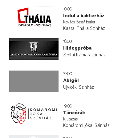
10:00
Indul a bakterház
Kovács József bérlet
Kassai Thália Színház
18:00
Hidegpróba
Zentai Kamaraszínház
19:00
Abigél
Újvidéki Színház
19:00
Táncórák
Kiutazás
Komáromi Jókai Színház