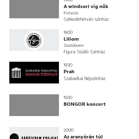
A windsori víg nők
Kiutazás
Székesfehérvári színház
19:00
Liliom
Stúdióterem
Figura Stúdió Színház
19:30
Prah
Szabadkai Népszínház
19:30
BONGOR koncert
20:00
Az aranyórán túl