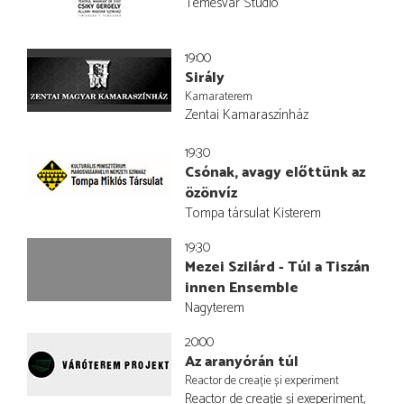
Temesvár Stúdió
19:00
Sirály
Kamaraterem
Zentai Kamaraszínház
19:30
Csónak, avagy előttünk az
özönvíz
Tompa társulat Kisterem
19:30
Mezei Szilárd - Túl a Tiszán
innen Ensemble
Nagyterem
20:00
Az aranyórán túl
Reactor de creație și experiment
Reactor de creație și exeperiment,