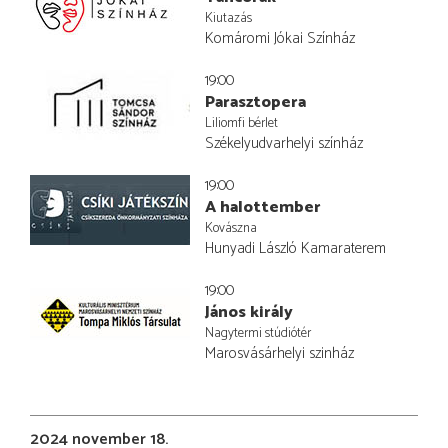
Kiutazás
Komáromi Jókai Színház
19:00
Parasztopera
Liliomfi bérlet
Székelyudvarhelyi színház
19:00
A halottember
Kovászna
Hunyadi László Kamaraterem
19:00
János király
Nagytermi stúdiótér
Marosvásárhelyi szinház
2024 november 18.