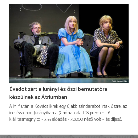
Évadot zárt a Jurányi és őszi bemutatóra
készülnek az Átriumban
A Milf után a Kovács ikrek egy újabb színdarabot írtak őszre, az
idei évadban Jurányiban a 9 hónap alatt 18 premier - 6
kiállításmegnyitó - 355 előadás - 30.000 néző volt – és díjeső.