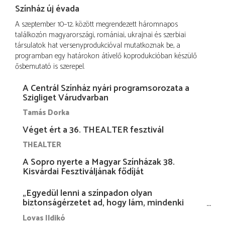
Színház új évada
A szeptember 10–12. között megrendezett háromnapos
találkozón magyarországi, romániai, ukrajnai és szerbiai
társulatok hat versenyprodukcióval mutatkoznak be, a
programban egy határokon átívelő koprodukcióban készülő
ősbemutató is szerepel.
A Centrál Színház nyári programsorozata a
Szigliget Várudvarban
Tamás Dorka
Véget ért a 36. THEALTER fesztivál
THEALTER
A Sopro nyerte a Magyar Színházak 38.
Kisvárdai Fesztiváljának fődíját
„Egyedül lenni a színpadon olyan
biztonságérzetet ad, hogy lám, mindenki
más nélkül is megvagyok magammal…”
Lovas Ildikó