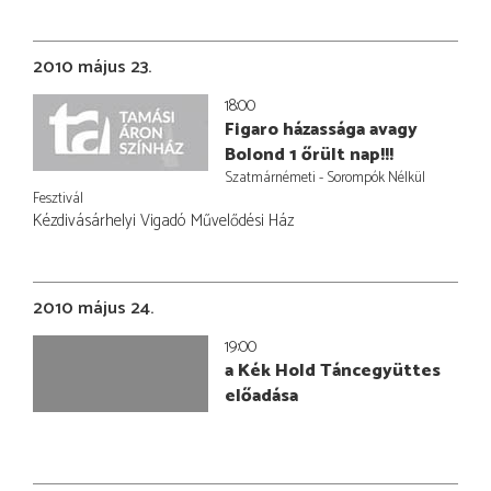
2010 május 23.
18:00
Figaro házassága avagy
Bolond 1 őrült nap!!!
Szatmárnémeti - Sorompók Nélkül
Fesztivál
Kézdivásárhelyi Vigadó Művelődési Ház
2010 május 24.
19:00
a Kék Hold Táncegyüttes
előadása