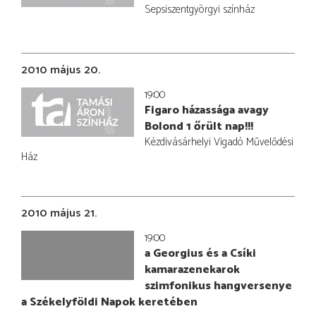
Sepsiszentgyörgyi színház
2010 május 20.
19:00
Figaro házassága avagy
Bolond 1 őrült nap!!!
Kézdivásárhelyi Vigadó Művelődési
Ház
2010 május 21.
19:00
a Georgius és a Csíki
kamarazenekarok
szimfonikus hangversenye
a Székelyföldi Napok keretében