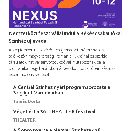
Nemzetközi fesztivállal indul a Békéscsabai Jókai
Színház új évada
A szeptember 10–12. között megrendezett háromnapos
találkozón magyarországi, romániai, ukrajnai és szerbiai
társulatok hat versenyprodukcióval mutatkoznak be, a
programban egy határokon átívelő koprodukcióban készülő
ősbemutató is szerepel.
A Centrál Színház nyári programsorozata a
Szigliget Várudvarban
Tamás Dorka
Véget ért a 36. THEALTER fesztivál
THEALTER
A Sopro nyerte a Magyar Színházak 38.