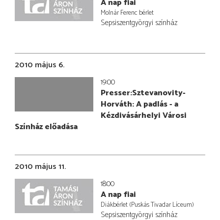
A nap fiai
Molnár Ferenc bérlet
Sepsiszentgyörgyi színház
2010 május 6.
19:00
Presser:Sztevanovity-
Horváth: A padlás - a
Kézdivásárhelyi Városi
Színház előadása
2010 május 11.
18:00
A nap fiai
Diákbérlet (Puskás Tivadar Líceum)
Sepsiszentgyörgyi színház