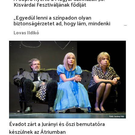
Kisvárdai Fesztiváljának fődíját
„Egyedül lenni a színpadon olyan
biztonságérzetet ad, hogy lám, mindenki
más nélkül is megvagyok magammal…”
Lovas Ildikó
Évadot zárt a Jurányi és őszi bemutatóra
készülnek az Átriumban