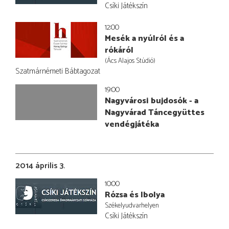
Csíki Játékszín
12:00
Mesék a nyúlról és a
rókáról
(Ács Alajos Stúdió)
Szatmárnémeti Bábtagozat
19:00
Nagyvárosi bujdosók - a
Nagyvárad Táncegyüttes
vendégjátéka
2014 április 3.
10:00
Rózsa és Ibolya
Székelyudvarhelyen
Csíki Játékszín