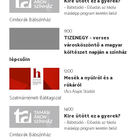
Kire ütött ez a gyerek?
– Bábstúdió – Előadás az Iskola
másképp program keretén belül
Cimborák Bábszínház
11:00
TIZENEGY - verses
városköszöntő a magyar
költészet napján a színház
lépcsőin
12:00
Mesék a nyúlról és a
rókáról
(Ács Alajos Stúdió)
Szatmárnémeti Bábtagozat
14:00
Kire ütött ez a gyerek?
– Bábstúdió – Előadás az Iskola
másképp program keretén belül
Cimborák Bábszínház