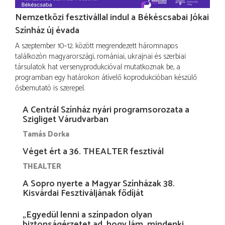
Nemzetközi fesztivállal indul a Békéscsabai Jókai
Színház új évada
A szeptember 10–12. között megrendezett háromnapos
találkozón magyarországi, romániai, ukrajnai és szerbiai
társulatok hat versenyprodukcióval mutatkoznak be, a
programban egy határokon átívelő koprodukcióban készülő
ősbemutató is szerepel.
A Centrál Színház nyári programsorozata a
Szigliget Várudvarban
Tamás Dorka
Véget ért a 36. THEALTER fesztivál
THEALTER
A Sopro nyerte a Magyar Színházak 38.
Kisvárdai Fesztiváljának fődíját
„Egyedül lenni a színpadon olyan
biztonságérzetet ad, hogy lám, mindenki