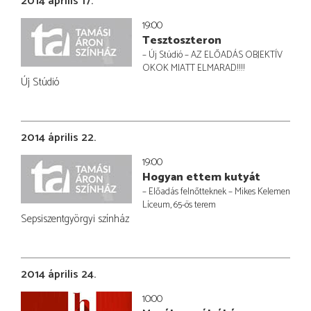
2014 április 17.
19:00
Tesztoszteron
– Új Stúdió – AZ ELŐADÁS OBJEKTÍV
OKOK MIATT ELMARAD!!!!
Új Stúdió
2014 április 22.
19:00
Hogyan ettem kutyát
– Előadás felnőtteknek – Mikes Kelemen
Líceum, 65-ös terem
Sepsiszentgyörgyi színház
2014 április 24.
10:00