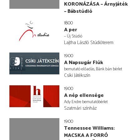
KORONÁZÁSA – Árnyjáték
– Bábstúdió
18:00
A per
– Új Stúdió
Lajtha László Stúdióterem
19:00
A Napsugár Fiúk
bemutató előadás, Bánk bán bérlet
Csíki Játékszín
19:00
A nép ellensége
Ady Endre bemutatóbérlet
Szatmári színház
19:00
Tennessee Williams:
MACSKA A FORRÓ