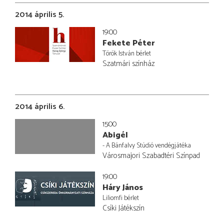
2014 április 5.
19:00
Fekete Péter
Török István bérlet
Szatmári színház
2014 április 6.
15:00
Abigél
- A Bánfalvy Stúdió vendégjátéka
Városmajori Szabadtéri Színpad
19:00
Háry János
Liliomfi bérlet
Csíki Játékszín