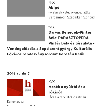
19:00
Abigél
- A Bánfalvy Stúdió vendégjátéka
Városmajori Szabadtéri Színpad
19:00
Darvas Benedek–Pintér
Béla: PARASZTOPERA –
Pintér Béla és társulata –
Vendégelőadás a Sepsiszentgyörgy Kulturális
Főváros rendezvénysorozat keretén belül
2014 április 7.
10:00
Mesék a nyúlról és a
rókáról
(Ács Alajos Stúdió) - Szatmári
Kultúrkaraván