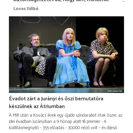
más nélkül is megvagyok magammal…”
Lovas Ildikó
Évadot zárt a Jurányi és őszi bemutatóra
készülnek az Átriumban
A Milf után a Kovács ikrek egy újabb színdarabot írtak őszre, az
idei évadban Jurányiban a 9 hónap alatt 18 premier - 6
kiállításmegnyitó - 355 előadás - 30.000 néző volt – és díjeső.