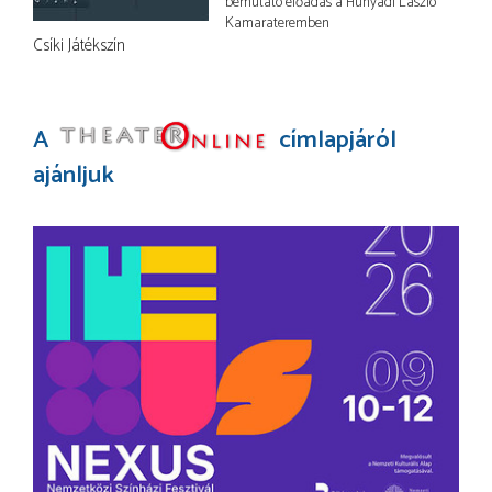
bemutató előadás a Hunyadi László
Kamarateremben
Csíki Játékszín
A
címlapjáról
ajánljuk