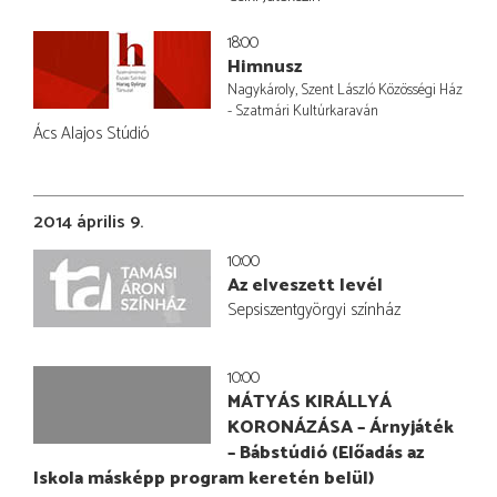
18:00
Himnusz
Nagykároly, Szent László Közösségi Ház
- Szatmári Kultúrkaraván
Ács Alajos Stúdió
2014 április 9.
10:00
Az elveszett levél
Sepsiszentgyörgyi színház
10:00
MÁTYÁS KIRÁLLYÁ
KORONÁZÁSA – Árnyjáték
– Bábstúdió (Előadás az
Iskola másképp program keretén belül)