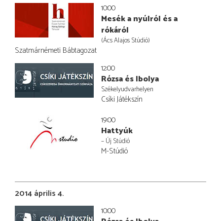
10:00
Mesék a nyúlról és a
rókáról
(Ács Alajos Stúdió)
Szatmárnémeti Bábtagozat
12:00
Rózsa és Ibolya
Székelyudvarhelyen
Csíki Játékszín
19:00
Hattyúk
– Új Stúdió
M-Stúdió
2014 április 4.
10:00