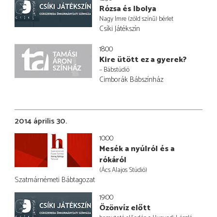
Rózsa és Ibolya
Nagy Imre (zöld színű) bérlet
Csíki Játékszín
18:00
Kire ütött ez a gyerek?
– Bábstúdió
Cimborák Bábszínház
2014 április 30.
10:00
Mesék a nyúlról és a
rókáról
(Ács Alajos Stúdió)
Szatmárnémeti Bábtagozat
19:00
Özönvíz előtt