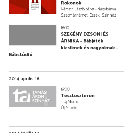
Rokonok
Németh László bérlet - Nagybánya
Szatmárnémeti Északi Színház
18:00
SZEGÉNY DZSONI ÉS
ÁRNIKA – Bábjáték
kicsiknek és nagyoknak –
Bábstúdió
2014 április 16.
19:00
Tesztoszteron
– Új Stúdió
Új Stúdió