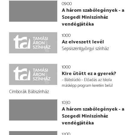
09:00
A három szabólegények - a
Szegedi Miniszínház
vendégjátéka
10:00
Az elveszett levél
Sepsiszentgyörgyi színház
10:00
Kire ütött ez a gyerek?
– Bábstúdió – Előadás az Iskola
másképp program keretén belül
Cimborák Bábszínház
10:30
A három szabólegények - a
Szegedi Miniszínház
vendégjátéka
12:00