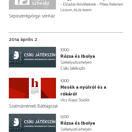
– Előadás felnőtteknek – Mikes Kelemen
Líceum, 65-ös terem
Sepsiszentgyörgyi színház
2014 április 2.
10:00
Rózsa és Ibolya
Székelyudvarhelyen
Csíki Játékszín
10:00
Mesék a nyúlról és a
rókáról
(Ács Alajos Stúdió)
Szatmárnémeti Bábtagozat
12:00
Rózsa és Ibolya
Székelyudvarhelyen