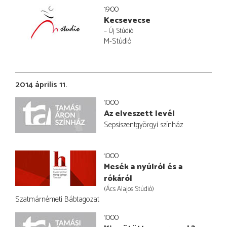
19:00
Kecsevecse
– Új Stúdió
M-Stúdió
2014 április 11.
10:00
Az elveszett levél
Sepsiszentgyörgyi színház
10:00
Mesék a nyúlról és a
rókáról
(Ács Alajos Stúdió)
Szatmárnémeti Bábtagozat
10:00