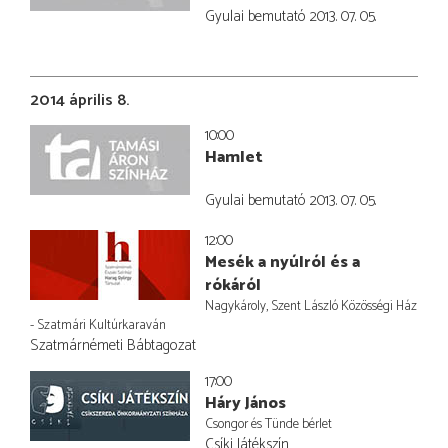
Gyulai bemutató 2013. 07. 05.
2014 április 8.
10:00
Hamlet
Gyulai bemutató 2013. 07. 05.
12:00
Mesék a nyúlról és a
rókáról
Nagykároly, Szent László Közösségi Ház
- Szatmári Kultúrkaraván
Szatmárnémeti Bábtagozat
17:00
Háry János
Csongor és Tünde bérlet
Csíki Játékszín