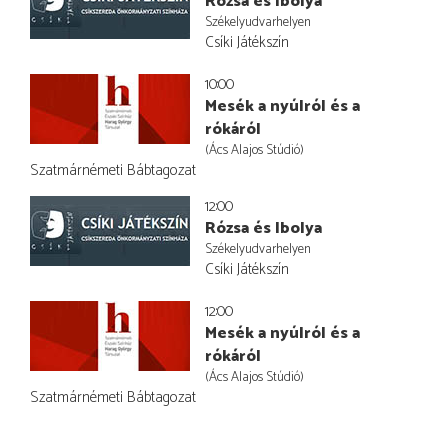
Rózsa és Ibolya
Székelyudvarhelyen
Csíki Játékszín
10:00
Mesék a nyúlról és a
rókáról
(Ács Alajos Stúdió)
Szatmárnémeti Bábtagozat
12:00
Rózsa és Ibolya
Székelyudvarhelyen
Csíki Játékszín
12:00
Mesék a nyúlról és a
rókáról
(Ács Alajos Stúdió)
Szatmárnémeti Bábtagozat