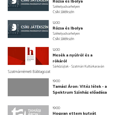
Rózsa és Ibolya
Székelyudvarhelyen
Csíki Játékszín
12:00
Rózsa és Ibolya
Székelyudvarhelyen
Csíki Játékszín
12:00
Mesék a nyúlról és a
rókáról
Sárközújlak - Szatmári Kultúrkaraván
Szatmárnémeti Bábtagozat
19:00
Tamási Áron: Vitéz lélek - a
Spektrum Színház előadása
19:00
Hogyan ettem kutyát