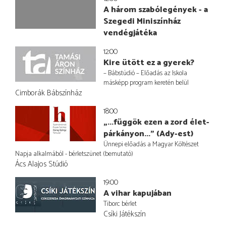
A három szabólegények - a
Szegedi Miniszínház
vendégjátéka
12:00
Kire ütött ez a gyerek?
– Bábstúdió – Előadás az Iskola
másképp program keretén belül
Cimborák Bábszínház
18:00
„...függök ezen a zord élet-
párkányon...” (Ady-est)
Ünnepi előadás a Magyar Költészet
Napja alkalmából - bérletszünet (bemutató)
Ács Alajos Stúdió
19:00
A vihar kapujában
Tiborc bérlet
Csíki Játékszín