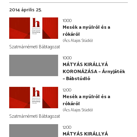
2014 április 25.
10:00
Mesék a nyúlról és a
rókáról
(Ács Alajos Stúdió)
Szatmárnémeti Bábtagozat
10:00
MÁTYÁS KIRÁLLYÁ
KORONÁZÁSA – Árnyjáték
– Bábstúdió
12:00
Mesék a nyúlról és a
rókáról
(Ács Alajos Stúdió)
Szatmárnémeti Bábtagozat
12:00
MÁTYÁS KIRÁLLYÁ