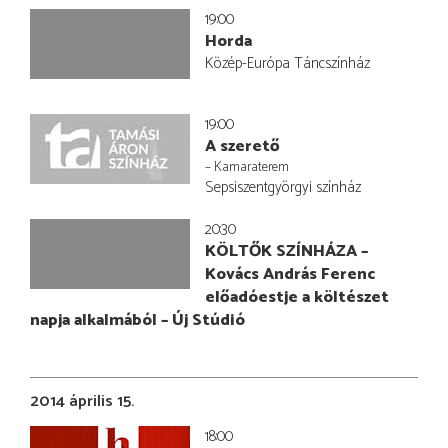
19:00
Horda
Közép-Európa Táncszínház
19:00
A szerető
– Kamaraterem
Sepsiszentgyörgyi színház
20:30
KÖLTŐK SZÍNHÁZA –
Kovács András Ferenc
előadóestje a költészet
napja alkalmából – Új Stúdió
2014 április 15.
18:00