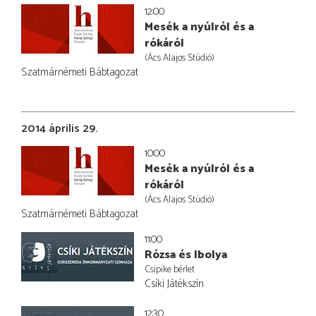
12:00
Mesék a nyúlról és a
rókáról
(Ács Alajos Stúdió)
Szatmárnémeti Bábtagozat
2014 április 29.
10:00
Mesék a nyúlról és a
rókáról
(Ács Alajos Stúdió)
Szatmárnémeti Bábtagozat
11:00
Rózsa és Ibolya
Csipike bérlet
Csíki Játékszín
12:30