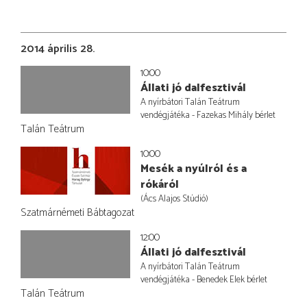
2014 április 28.
10:00
Állati jó dalfesztivál
A nyírbátori Talán Teátrum
vendégjátéka - Fazekas Mihály bérlet
Talán Teátrum
10:00
Mesék a nyúlról és a
rókáról
(Ács Alajos Stúdió)
Szatmárnémeti Bábtagozat
12:00
Állati jó dalfesztivál
A nyírbátori Talán Teátrum
vendégjátéka - Benedek Elek bérlet
Talán Teátrum