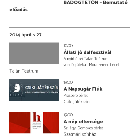
BÁDOGTETŐN – Bemutató
előadás
2014 április 27.
10:00
Állati jó dalfesztivál
A nyírbátori Talán Teátrum
vendégjátéka - Móra Ferenc bérlet
Talán Teátrum
19:00
A Napsugár Fiúk
Prospero bérlet
Csíki Játékszín
19:00
A nép ellensége
Szilágyi Domokos bérlet
Szatmári színház