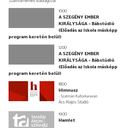
Szatmárnémeti Bábtagozat
10:00
A SZEGÉNY EMBER
KIRÁLYSÁGA – Bábstúdió
(Előadás az Iskola másképp
program keretén belül)
12:00
A SZEGÉNY EMBER
KIRÁLYSÁGA – Bábstúdió
(Előadás az Iskola másképp
program keretén belül)
18:00
Himnusz
- Szatmári Kultúrkaraván
Ács Alajos Stúdió
19:00
Hamlet