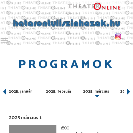
Toggle main menu visibility
PROGRAMOK
er
2025. január
2025. február
2025. március
2025. á
2025 március 1.
18:00