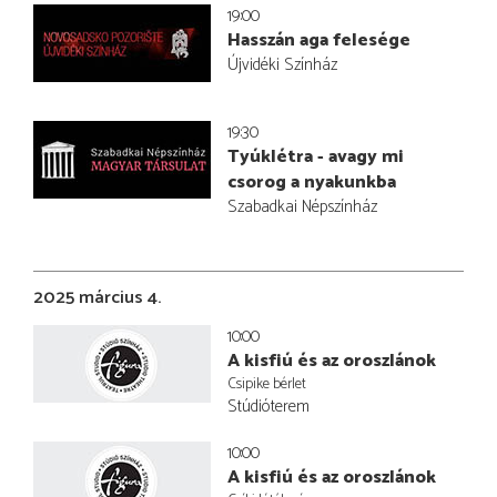
19:00
Hasszán aga felesége
Újvidéki Színház
19:30
Tyúklétra - avagy mi
csorog a nyakunkba
Szabadkai Népszínház
2025 március 4.
10:00
A kisfiú és az oroszlánok
Csipike bérlet
Stúdióterem
10:00
A kisfiú és az oroszlánok