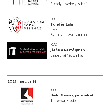
Székelyudvarhelyi színház
11:30
Tündér Lala
mese
Komáromi Jókai Színház
19:30
Játék a kastélyban
Szabadkai Népszínház
2025 március 14.
10:00
Badu Mama gyermekei
Temesvár Stúdió