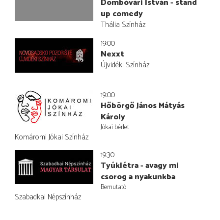
Dombóvári István - stand
up comedy
Thália Színház
19:00
Nexxt
Újvidéki Színház
19:00
Hőbörgő János Mátyás
Károly
Jókai bérlet
Komáromi Jókai Színház
19:30
Tyúklétra - avagy mi
csorog a nyakunkba
Bemutató
Szabadkai Népszínház