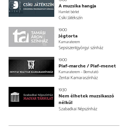
A muzsika hangja
Hamlet bérlet
Csíki Játékszín
19:00
Jégtorta
Kamaraterem
Sepsiszentgyörgyi színház
19:00
Piaf–marche / Piaf–menet
Kamaraterem – Bemutató
Zentai Kamaraszínház
19:30
Nem élhetek muzsikaszó
nélkül
Szabadkai Népszínház