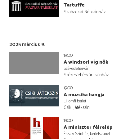
Tartuffe
Szabadkai Népszínház
2025 március 9.
19:00
A windsori víg nők
Székesfehérvár
Székesfehérvári színház
19:00
A muzsika hangja
Liliomfi bérlet
Csíki Játékszín
19:00
A miniszter félrelép
Északi Színház, bérletszünet