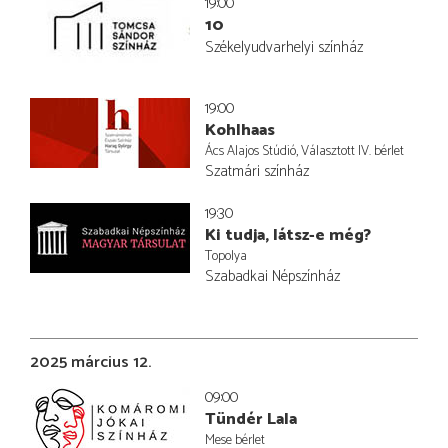
19:00
10
Székelyudvarhelyi színház
19:00
Kohlhaas
Ács Alajos Stúdió, Választott IV. bérlet
Szatmári színház
19:30
Ki tudja, látsz-e még?
Topolya
Szabadkai Népszínház
2025 március 12.
09:00
Tündér Lala
Mese bérlet