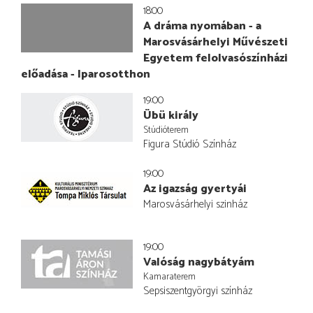
18:00
A dráma nyomában - a
Marosvásárhelyi Művészeti
Egyetem felolvasószínházi
előadása - Iparosotthon
19:00
Übü király
Stúdióterem
Figura Stúdió Színház
19:00
Az igazság gyertyái
Marosvásárhelyi szinház
19:00
Valóság nagybátyám
Kamaraterem
Sepsiszentgyörgyi színház