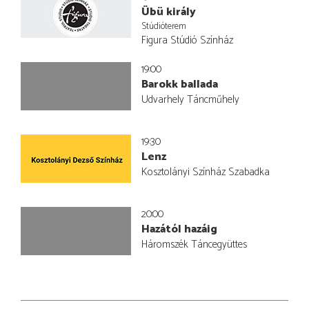
Übü király
Stúdióterem
Figura Stúdió Színház
19:00
Barokk ballada
Udvarhely Táncműhely
19:30
Lenz
Kosztolányi Színház Szabadka
20:00
Hazától hazáig
Háromszék Táncegyüttes