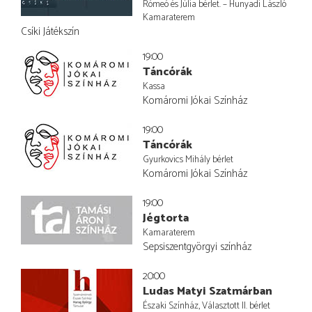
Rómeó és Júlia bérlet. – Hunyadi László
Kamaraterem
Csíki Játékszín
19:00
Táncórák
Kassa
Komáromi Jókai Színház
19:00
Táncórák
Gyurkovics Mihály bérlet
Komáromi Jókai Színház
19:00
Jégtorta
Kamaraterem
Sepsiszentgyörgyi színház
20:00
Ludas Matyi Szatmárban
Északi Színház, Választott II. bérlet