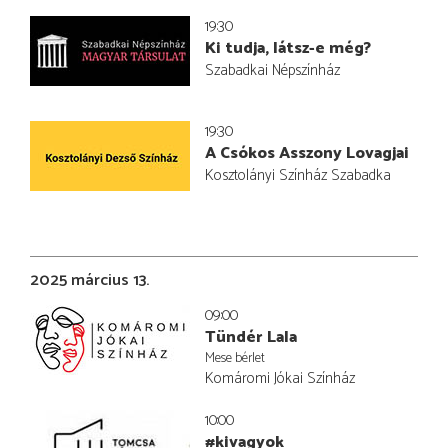
19:30
Ki tudja, látsz-e még?
Szabadkai Népszínház
19:30
A Csókos Asszony Lovagjai
Kosztolányi Színház Szabadka
2025 március 13.
09:00
Tündér Lala
Mese bérlet
Komáromi Jókai Színház
10:00
#kivagyok