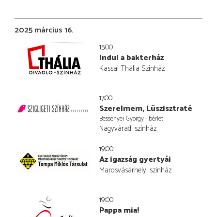
2025 március 16.
15:00
Indul a bakterház
Kassai Thália Színház
17:00
Szerelmem, Lüszisztraté
Bessenyei György - bérlet
Nagyváradi színház
19:00
Az igazság gyertyái
Marosvásárhelyi szinház
19:00
Pappa mia!