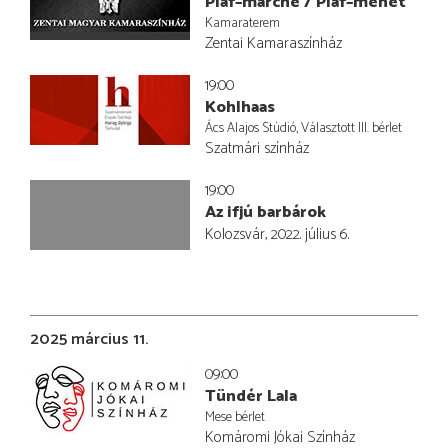
Piaf–marche / Piaf–menet
Kamaraterem
Zentai Kamaraszínház
19:00
Kohlhaas
Ács Alajos Stúdió, Választott III. bérlet
Szatmári színház
19:00
Az ifjú barbárok
Kolozsvár, 2022. július 6.
2025 március 11.
09:00
Tündér Lala
Mese bérlet
Komáromi Jókai Színház