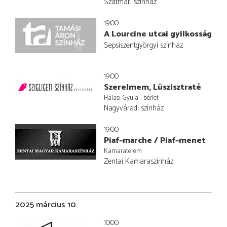
Szatmári színház
19:00
A Lourcine utcai gyilkosság
Sepsiszentgyörgyi színház
19:00
Szerelmem, Lüszisztraté
Halasi Gyula - bérlet
Nagyváradi színház
19:00
Piaf–marche / Piaf–menet
Kamaraterem
Zentai Kamaraszínház
2025 március 10.
10:00