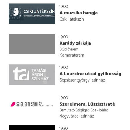
19:00
A muzsika hangja
Csíki Játékszín
19:00
Karády zárkája
Stúdióterem
Kamaraterem
19:00
A Lourcine utcai gyilkosság
Sepsiszentgyörgyi színház
19:00
Szerelmem, Lüszisztraté
Bemutató Szigligeti Ede - bérlet
Nagyváradi színház
19:30