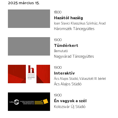
2025 március 15.
18:00
Hazától hazáig
Ioan Slavici Klasszikus Színház, Arad
Háromszék Táncegyüttes
19:00
Tündérkert
Bemutató
Nagyvárad Táncegyüttes
19:00
Interaktív
Ács Alajos Stúdió, Választott III. bérlet
Ács Alajos Stúdió
19:00
Én vagyok a szél
Kolozsvár Új Stúdió