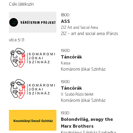
Csíki Játékszín
18:00
ASS
ZIZ Art and Social Area
ZIZ – art and social area (Párizs
utca 5-7)
19:00
Táncórák
Kassa
Komáromi Jókai Színház
19:00
Táncórák
V. Szabó Rózsi bérlet
Komáromi Jókai Színház
19:30
Bolondvilág, avagy the
Marx Brothers
Kosztolányi Színház Szabadka