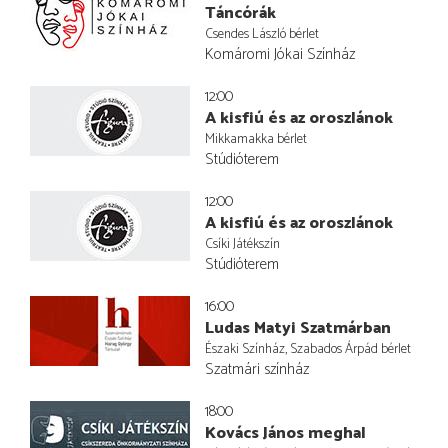
Táncórák
Csendes László bérlet
Komáromi Jókai Színház
12:00
A kisfiú és az oroszlánok
Mikkamakka bérlet
Stúdióterem
12:00
A kisfiú és az oroszlánok
Csíki Játékszín
Stúdióterem
16:00
Ludas Matyi Szatmárban
Északi Színház, Szabados Árpád bérlet
Szatmári színház
18:00
Kovács János meghal