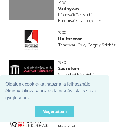
19:00
Vadnyom
Háromszék Táncstúdió
Háromszék Táncegyüttes
19:00
Holtszezon
Temesvári Csiky Gergely Színház
19:30
Szerelem
Szabadkai Népszínház
Oldalunk cookie-kat használ a felhasználói
élmény fokozásához és látogatási statisztikák
gyűjtéséhez.
2025 március 18.
Megértettem
09:00
Tündér Lala
Mese bérlet