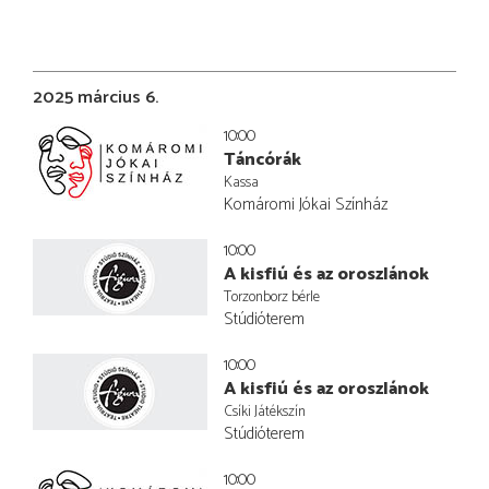
2025 március 6.
10:00
Táncórák
Kassa
Komáromi Jókai Színház
10:00
A kisfiú és az oroszlánok
Torzonborz bérle
Stúdióterem
10:00
A kisfiú és az oroszlánok
Csíki Játékszín
Stúdióterem
10:00