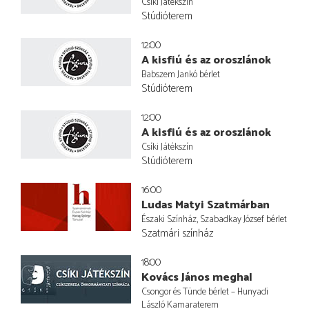
Csíki Játékszín
Stúdióterem
12:00
A kisfiú és az oroszlánok
Babszem Jankó bérlet
Stúdióterem
12:00
A kisfiú és az oroszlánok
Csíki Játékszín
Stúdióterem
16:00
Ludas Matyi Szatmárban
Északi Színház, Szabadkay József bérlet
Szatmári színház
18:00
Kovács János meghal
Csongor és Tünde bérlet – Hunyadi
László Kamaraterem