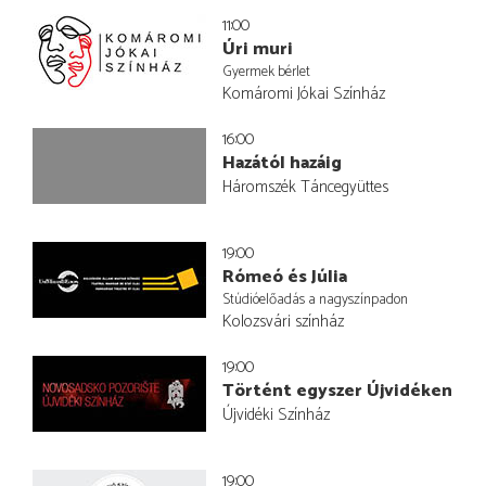
11:00
Úri muri
Gyermek bérlet
Komáromi Jókai Színház
16:00
Hazától hazáig
Háromszék Táncegyüttes
19:00
Rómeó és Júlia
Stúdióelőadás a nagyszínpadon
Kolozsvári színház
19:00
Történt egyszer Újvidéken
Újvidéki Színház
19:00