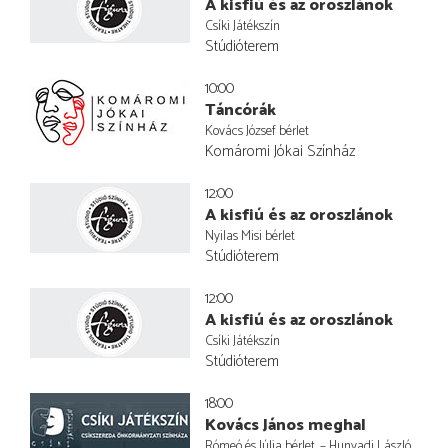
A kisfiú és az oroszlánok
Csíki Játékszín
Stúdióterem
10:00
Táncórák
Kovács József bérlet
Komáromi Jókai Színház
12:00
A kisfiú és az oroszlánok
Nyilas Misi bérlet
Stúdióterem
12:00
A kisfiú és az oroszlánok
Csíki Játékszín
Stúdióterem
18:00
Kovács János meghal
Rómeó és Júlia bérlet. – Hunyadi László