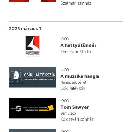
Szatmári színház
2025 március 7.
10:00
A hattyútündér
Temesvár Stúdió
12:00
A muzsika hangja
Nemecsek bérlet
Csíki Játékszín
19:00
Tom Sawyer
Bemutató
Kolozsvári színház
19:00