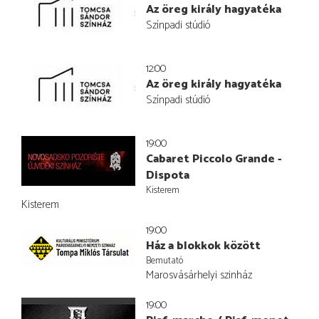
Az öreg király hagyatéka
Színpadi stúdió
12:00
Az öreg király hagyatéka
Színpadi stúdió
19:00
Cabaret Piccolo Grande -
Dispota
Kisterem
Kisterem
19:00
Ház a blokkok között
Bemutató
Marosvásárhelyi szinház
19:00