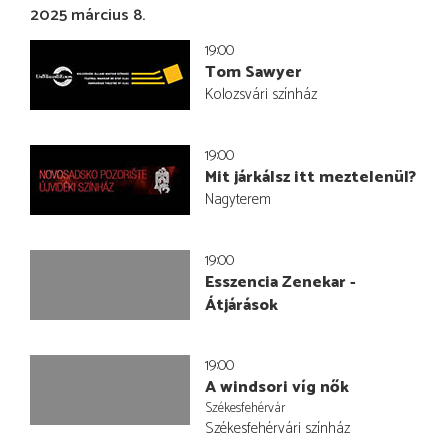
2025 március 8.
19:00
Tom Sawyer
Kolozsvári színház
19:00
Mit járkálsz itt meztelenül?
Nagyterem
19:00
Esszencia Zenekar -
Átjárások
19:00
A windsori víg nők
Székesfehérvár
Székesfehérvári színház