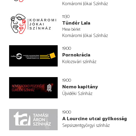
Komáromi Jókai Színház
11:30
Tündér Lala
Mese bérlet
Komáromi Jókai Színház
19:00
Pornokrácia
Kolozsvári színház
19:00
Nemo kapitány
Újvidéki Színház
19:00
A Lourcine utcai gyilkosság
Sepsiszentgyörgyi színház