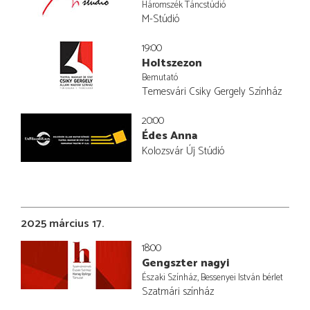
Háromszék Táncstúdió
M-Stúdió
19:00
Holtszezon
Bemutató
Temesvári Csiky Gergely Színház
20:00
Édes Anna
Kolozsvár Új Stúdió
2025 március 17.
18:00
Gengszter nagyi
Északi Színház, Bessenyei István bérlet
Szatmári színház