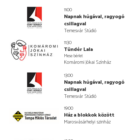
11:00
Napnak húgával, ragyogó
csillagval
Temesvár Stúdió
11:30
Tündér Lala
Mese bérlet
Komáromi Jókai Színház
13:00
Napnak húgával, ragyogó
csillagval
Temesvár Stúdió
19:00
Ház a blokkok között
Marosvásárhelyi szinház