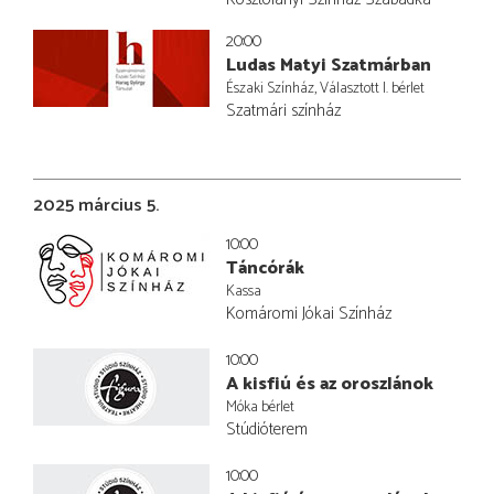
20:00
Ludas Matyi Szatmárban
Északi Színház, Választott I. bérlet
Szatmári színház
2025 március 5.
10:00
Táncórák
Kassa
Komáromi Jókai Színház
10:00
A kisfiú és az oroszlánok
Móka bérlet
Stúdióterem
10:00