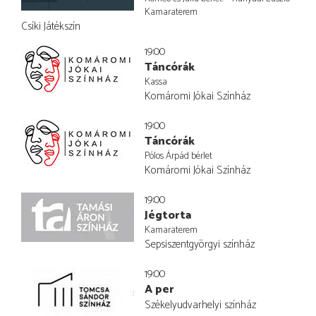
Kamaraterem
Csíki Játékszín
19:00
Táncórák
Kassa
Komáromi Jókai Színház
19:00
Táncórák
Pólos Árpád bérlet
Komáromi Jókai Színház
19:00
Jégtorta
Kamaraterem
Sepsiszentgyörgyi színház
19:00
A per
Székelyudvarhelyi színház