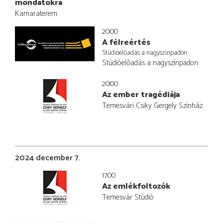
mondatokra
Kamaraterem
20:00
A félreértés
Stúdióelőadás a nagyszínpadon
Stúdióelőadás a nagyszínpadon
20:00
Az ember tragédiája
Temesvári Csiky Gergely Színház
2024 december 7.
17:00
Az emlékfoltozók
Temesvár Stúdió