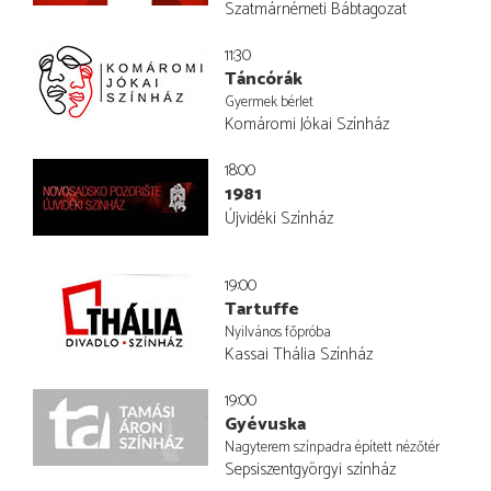
Szatmárnémeti Bábtagozat
11:30
Táncórák
Gyermek bérlet
Komáromi Jókai Színház
18:00
1981
Újvidéki Színház
19:00
Tartuffe
Nyilvános főpróba
Kassai Thália Színház
19:00
Gyévuska
Nagyterem színpadra épített nézőtér
Sepsiszentgyörgyi színház