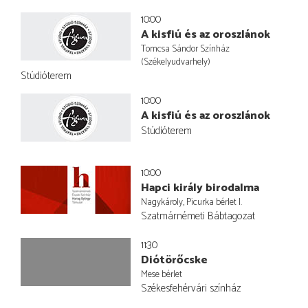
10:00
A kisfiú és az oroszlánok
Tomcsa Sándor Színház
(Székelyudvarhely)
Stúdióterem
10:00
A kisfiú és az oroszlánok
Stúdióterem
10:00
Hapci király birodalma
Nagykároly, Picurka bérlet I.
Szatmárnémeti Bábtagozat
11:30
Diótörőcske
Mese bérlet
Székesfehérvári színház