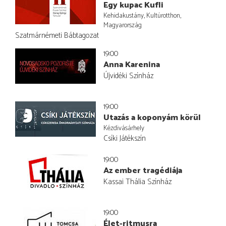
Egy kupac Kufli
Kehidakustány, Kultúrotthon,
Magyarország
Szatmárnémeti Bábtagozat
19:00
Anna Karenina
Újvidéki Színház
19:00
Utazás a koponyám körül
Kézdivásárhely
Csíki Játékszín
19:00
Az ember tragédiája
Kassai Thália Színház
19:00
Élet-ritmusra