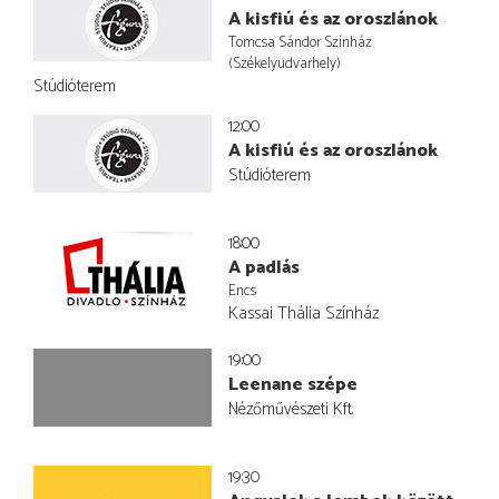
A kisfiú és az oroszlánok
Tomcsa Sándor Színház
(Székelyudvarhely)
Stúdióterem
12:00
A kisfiú és az oroszlánok
Stúdióterem
18:00
A padlás
Encs
Kassai Thália Színház
19:00
Leenane szépe
Nézőművészeti Kft.
19:30