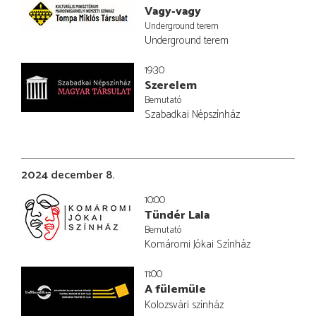
Vagy-vagy
Underground terem
Underground terem
19:30
Szerelem
Bemutató
Szabadkai Népszínház
2024 december 8.
10:00
Tündér Lala
Bemutató
Komáromi Jókai Színház
11:00
A fülemüle
Kolozsvári színház