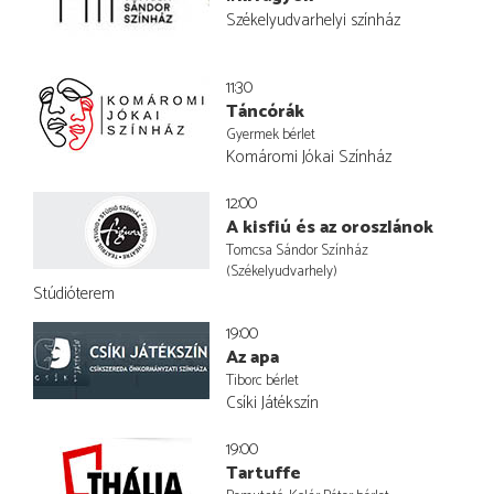
Székelyudvarhelyi színház
11:30
Táncórák
Gyermek bérlet
Komáromi Jókai Színház
12:00
A kisfiú és az oroszlánok
Tomcsa Sándor Színház
(Székelyudvarhely)
Stúdióterem
19:00
Az apa
Tiborc bérlet
Csíki Játékszín
19:00
Tartuffe