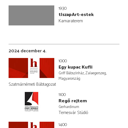
19:30
tIszapArt-estek
Kamaraterem
2024 december 4.
10:00
Egy kupac Kufli
Griff Bábszínház, Zalaegerszeg,
Magyarország
Szatmárnémeti Bábtagozat
11:00
Regő rejtem
Gerhardinum
Temesvár Stúdió
14:00