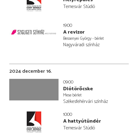
Temesvár Stúdió
19:00
A revizor
Bessenyei György - bérlet
Nagyváradi színház
2024 december 16.
09:00
Diótörőcske
Mese bérlet
Székesfehérvári színház
10:00
A hattyútündér
Temesvár Stúdió