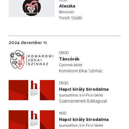
Alaszka
Bemutató
Yorick-Stúdió
2024 december 11.
09:00
Táncórák
Gyermek bérlet
Komáromi Jókai Színház
09:30
Hapci király birodalma
Iparosotthon, Iciri-Piciri bérlet
Szatmárnémeti Bábtagozat
11:00
Hapci király birodalma
Iparosotthon, Iciri-Piciri bérlet