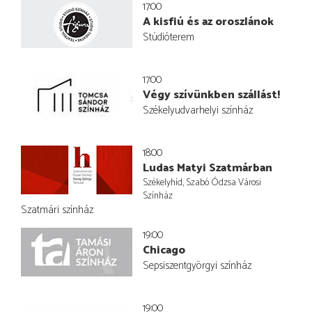
17:00
A kisfiú és az oroszlánok
Stúdióterem
17:00
Végy szívünkben szállást!
Székelyudvarhelyi színház
18:00
Ludas Matyi Szatmárban
Székelyhíd, Szabó Ódzsa Városi
Színház
Szatmári színház
19:00
Chicago
Sepsiszentgyörgyi színház
19:00