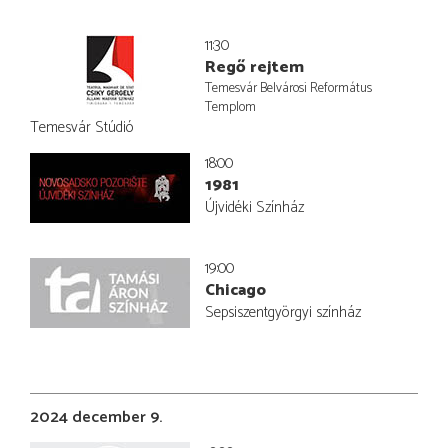
11:30
Regő rejtem
Temesvár Belvárosi Református
Templom
Temesvár Stúdió
18:00
1981
Újvidéki Színház
19:00
Chicago
Sepsiszentgyörgyi színház
2024 december 9.