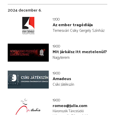
2024 december 6.
17:00
Az ember tragédiája
Temesvári Csiky Gergely Színház
19:00
Mit járkálsz itt meztelenül?
Nagyterem
19:00
Amadeus
Csíki Játékszín
19:00
romeo@julia.com
Háromszék Táncstúdió