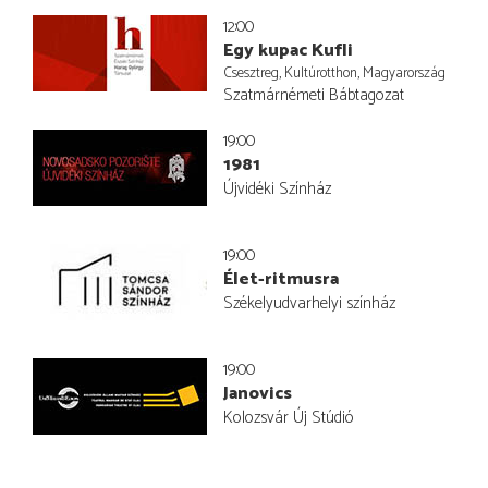
12:00
Egy kupac Kufli
Csesztreg, Kultúrotthon, Magyarország
Szatmárnémeti Bábtagozat
19:00
1981
Újvidéki Színház
19:00
Élet-ritmusra
Székelyudvarhelyi színház
19:00
Janovics
Kolozsvár Új Stúdió