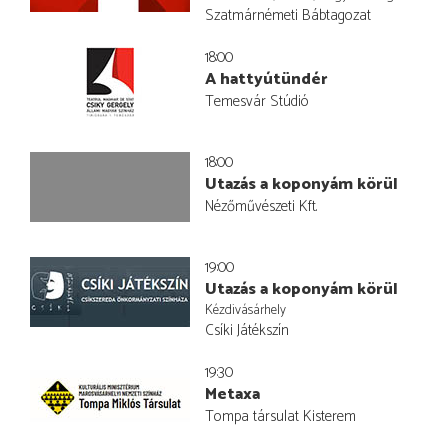
Szatmárnémeti Bábtagozat
18:00
A hattyútündér
Temesvár Stúdió
18:00
Utazás a koponyám körül
Nézőművészeti Kft.
19:00
Utazás a koponyám körül
Kézdivásárhely
Csíki Játékszín
19:30
Metaxa
Tompa társulat Kisterem