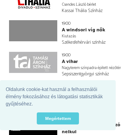
Csendes László bérlet
Kassai Thália Színház
19:00
A windsori víg nők
Kiutazás
Székesfehérvári színház
19:00
A vihar
Nagyterem színpadra épített nézőtér
Sepsiszentgyörgyi színház
19:00
Oldalunk cookie-kat használ a felhasználói
10
élmény fokozásához és látogatási statisztikák
Móricz Zsigmond bérlet
gyűjtéséhez.
Székelyudvarhelyi színház
19:30
Megértettem
Nem élhetek muzsikaszó
nélkül