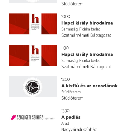
Stúdióterem
10:00
Hapci király birodalma
Sarmaság, Picirka bérlet
Szatmárnémeti Bábtagozat
11:30
Hapci király birodalma
Sarmaság, Picirka bérlet
Szatmárnémeti Bábtagozat
12:00
A kisfiú és az oroszlánok
Stúdióterem
Stúdióterem
13:30
A padlás
Arad
Nagyváradi színház