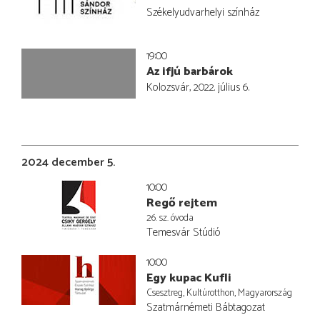
Székelyudvarhelyi színház
19:00
Az ifjú barbárok
Kolozsvár, 2022. július 6.
2024 december 5.
10:00
Regő rejtem
26. sz. óvoda
Temesvár Stúdió
10:00
Egy kupac Kufli
Csesztreg, Kultúrotthon, Magyarország
Szatmárnémeti Bábtagozat