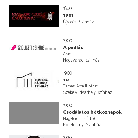
18:00
1981
Újvidéki Színház
19:00
A padlás
Arad
Nagyváradi színház
19:00
10
Tamási Áron II. bérlet
Székelyudvarhelyi színház
19:00
Csodálatos hétköznapok
Nagyterem (stúdió)
Kosztolányi Színház
19:30