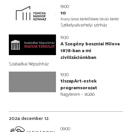
19:00
10
Arany János bérletFekete István bérlet
Székelyudvarhelyi színház
19:30
A Szegény boszniai Mileva
1878-ban a mi
civilizációnkban
Szabadkai Népszínház
19:30
tIszapArt-estek
programsorozat
Nagyterem – stúdió
2024 december 12.
09:00