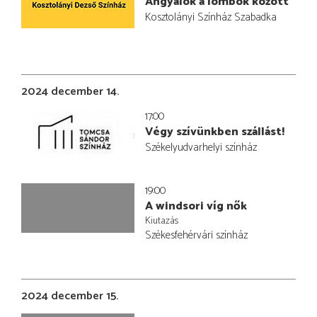
Angyalok a lombok között
Kosztolányi Színház Szabadka
2024 december 14.
17:00
Végy szívünkben szállást!
Székelyudvarhelyi színház
19:00
A windsori víg nők
Kiutazás
Székesfehérvári színház
2024 december 15.