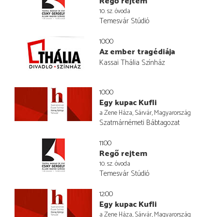
Regő rejtem
10. sz. óvoda
Temesvár Stúdió
10:00
Az ember tragédiája
Kassai Thália Színház
10:00
Egy kupac Kufli
a Zene Háza, Sárvár, Magyarország
Szatmárnémeti Bábtagozat
11:00
Regő rejtem
10. sz. óvoda
Temesvár Stúdió
12:00
Egy kupac Kufli
a Zene Háza, Sárvár, Magyarország