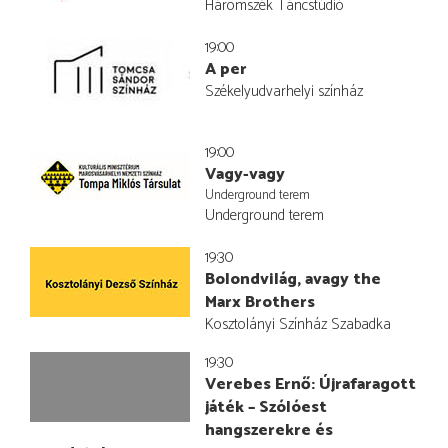
Háromszék Táncstúdió
19:00
A per
Székelyudvarhelyi színház
19:00
Vagy-vagy
Underground terem
Underground terem
19:30
Bolondvilág, avagy the
Marx Brothers
Kosztolányi Színház Szabadka
19:30
Verebes Ernő: Újrafaragott
játék – Szólóest
hangszerekre és