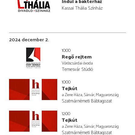
Indul a bakterház
Kassai Thália Színház
2024 december 2.
10:00
Regő rejtem
Vöröscsárdai óvoda
Temesvár Stúdió
10:00
Tejkút
a Zene Háza, Sárvár, Magyarország
Szatmárnémeti Bábtagozat
12:00
Tejkút
a Zene Háza, Sárvár, Magyarország
Szatmárnémeti Bábtagozat