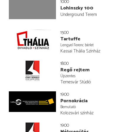
10:00
Lohinszky 100
Underground Terem
15:00
Tartuffe
Lengyel Ferenc bérlet
Kassai Thália Színház
18:00
Regő rejtem
Újszentes
Temesvár Stúdió
19:00
Pornokrácia
Bemutató
Kolozsvári színház
19:00
Mélyrepülés