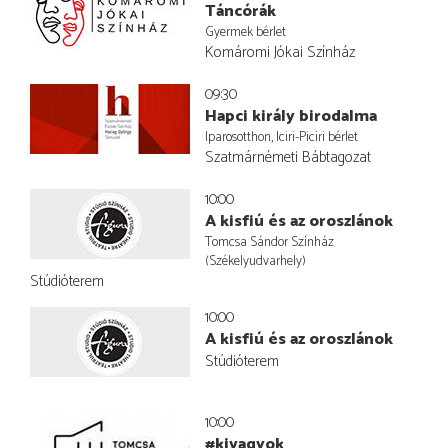
Táncórák
Gyermek bérlet
Komáromi Jókai Színház
09:30
Hapci király birodalma
Iparosotthon, Iciri-Piciri bérlet
Szatmárnémeti Bábtagozat
10:00
A kisfiú és az oroszlánok
Tomcsa Sándor Színház
(Székelyudvarhely)
Stúdióterem
10:00
A kisfiú és az oroszlánok
Stúdióterem
10:00
#kivagyok