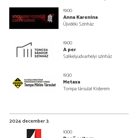
19:00
Anna Karenina
Újvidéki Színház
19:00
A per
Székelyudvarhelyi színház
19:30
Metaxa
Tompa társulat Kisterem
2024 december 3.
10:00