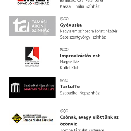
Bemutató, Kolár Péter bérlet
Kassai Thália Színház
19:00
Gyévuska
Nagyterem színpadra épített nézőtér
Sepsiszentgyörgyi színház
19:00
Improvizációs est
Magyar Ház
Küttel Klub
19:30
Tartuffe
Szabadkai Népszínház
19:30
Csónak, avagy előttünk az
özönvíz
Tompa társulat Kisterem