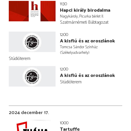
11:30
Hapci király birodalma
Nagykároly, Picurka bérlet II.
Szatmárnémeti Bábtagozat
12:00
A kisfiú és az oroszlánok
Tomcsa Sándor Színház
(Székelyudvarhely)
Stúdióterem
12:00
A kisfiú és az oroszlánok
Stúdióterem
2024 december 17.
10:00
Tartuffe