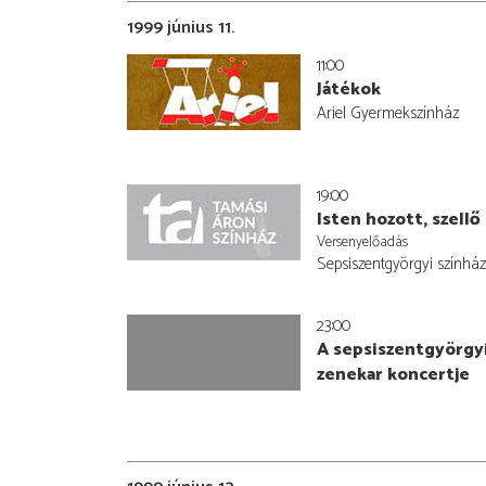
1999 június 11.
11:00
Játékok
Ariel Gyermekszínház
19:00
Isten hozott, szellő
Versenyelőadás
Sepsiszentgyörgyi színház
23:00
A sepsiszentgyörgy
zenekar koncertje