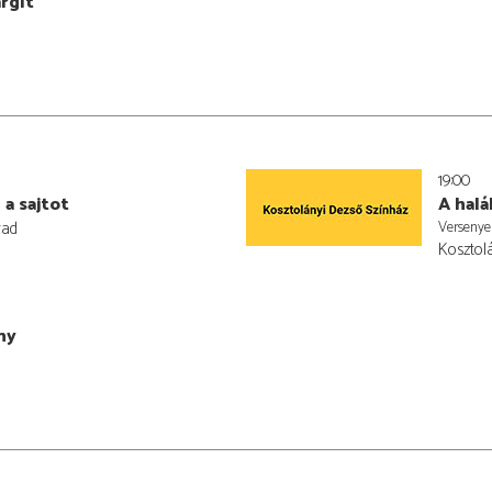
rgit
19:00
 a sajtot
A halá
rad
Versenye
Kosztol
ny