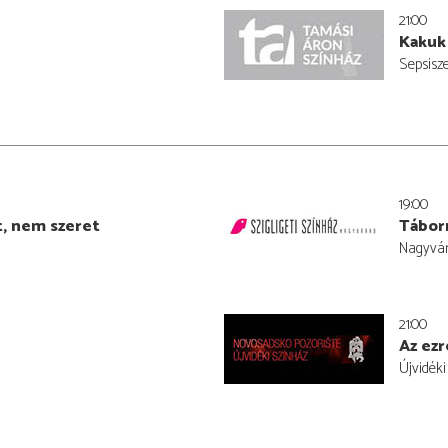
21:00
Kakuk
Sepsisz
19:00
t, nem szeret
Tábor
Nagyvár
21:00
Az ezr
Újvidék