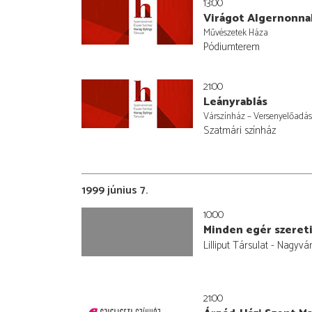
13:00
Virágot Algernonna
Művészetek Háza
Pódiumterem
21:00
Leányrablás
Várszínház – Versenyelőadás
Szatmári színház
1999 június 7.
10:00
Minden egér szereti
Lilliput Társulat - Nagyvá
21:00