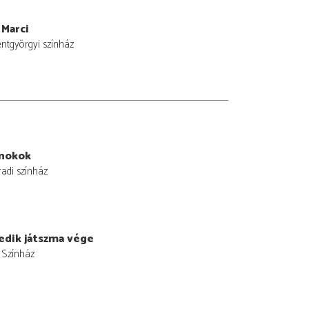
 Marci
entgyörgyi színház
nokok
adi színház
edik játszma vége
i Színház