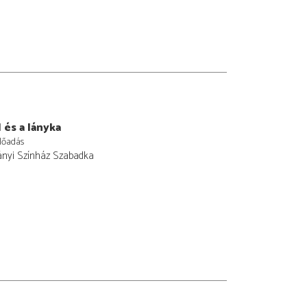
l és a lányka
lőadás
ányi Színház Szabadka