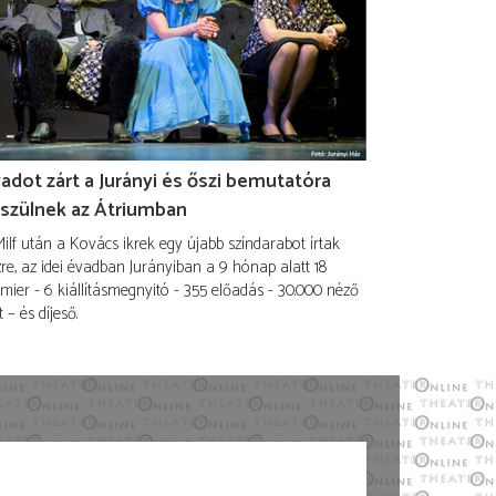
adot zárt a Jurányi és őszi bemutatóra
szülnek az Átriumban
ilf után a Kovács ikrek egy újabb színdarabot írtak
re, az idei évadban Jurányiban a 9 hónap alatt 18
mier - 6 kiállításmegnyitó - 355 előadás - 30.000 néző
t – és díjeső.