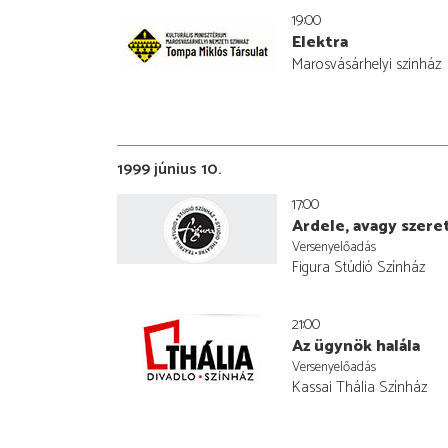
19:00
Elektra
Marosvásárhelyi szinház
1999 június 10.
17:00
Ardele, avagy szere
Versenyelőadás
Figura Stúdió Színház
21:00
Az ügynök halála
Versenyelőadás
Kassai Thália Színház