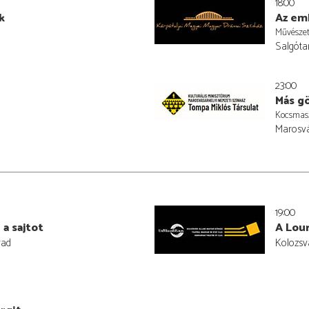
18:00
k
Az em
Művészet
Salgóta
23:00
Más g
Kocsmas
Marosvá
19:00
 a sajtot
A Lour
rad
Kolozsv