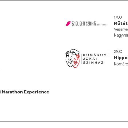
17:00
Műtét
Versenye
Nagyvár
21:00
Hippol
Komárom
i Marathon Experience