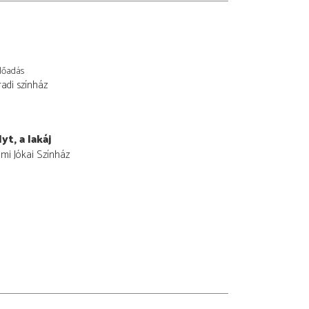
lőadás
adi színház
yt, a lakáj
i Jókai Színház