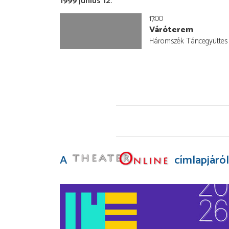
1999 június 12.
17:00
Váróterem
Háromszék Táncegyüttes
A
címlapjáról