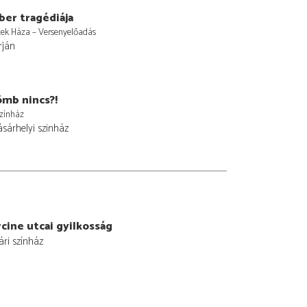
ber tragédiája
ek Háza – Versenyelőadás
rján
ömb nincs?!
zínház
sárhelyi szinház
cine utcai gyilkosság
ári színház