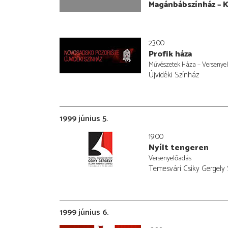
Magánbábszínház – 
23:00
Profik háza
Művészetek Háza – Versenye
Újvidéki Színház
1999 június 5.
19:00
Nyílt tengeren
Versenyelőadás
Temesvári Csiky Gergely
1999 június 6.