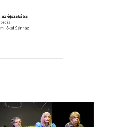
 az éjszakába
lőadás
i Jókai Színház