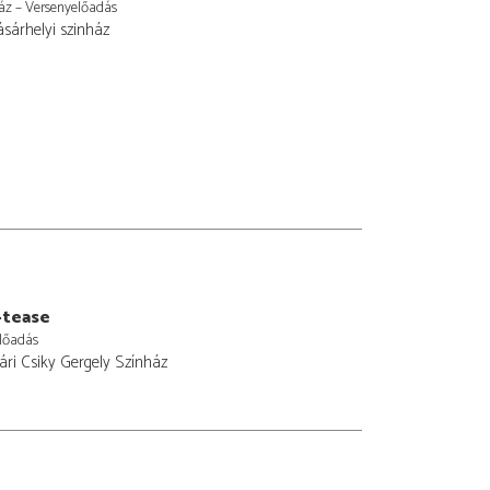
áz – Versenyelőadás
sárhelyi szinház
-tease
lőadás
ri Csiky Gergely Színház