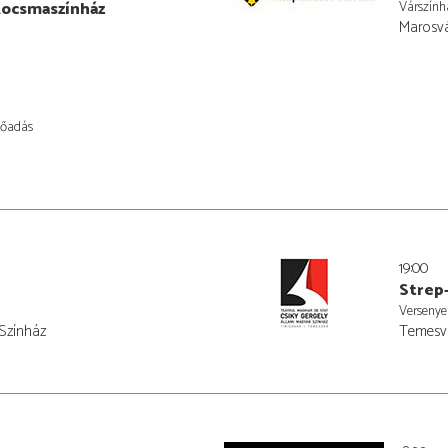
Kocsmaszínház
Várszính
Marosvá
lőadás
19:00
Strep
Versenye
 Színház
Temesvá