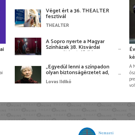
Véget ért a 36. THEALTER
fesztivál
THEALTER
A Sopro nyerte a Magyar
Színházak 38. Kisvárdai
ai
Év
Fesztiváljának fődíját
ké
„Egyedül lenni a színpadon
A M
olyan biztonságérzetet ad,
ai
ősz
hogy lám, mindenki más
pre
Lovas Ildikó
nélkül is megvagyok
vol
magammal…”