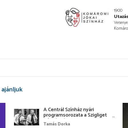
19:00
Utazás
Versenye
Komárom
 ajánljuk
A Centrál Színház nyári
programsorozata a Szigliget
Várudvarban
Tamás Dorka