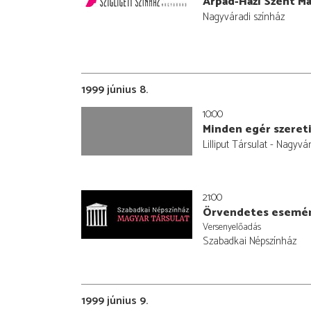
Árpád-Házi Szent Ma
Nagyváradi színház
1999 június 8.
10:00
Minden egér szereti
Lilliput Társulat - Nagyvá
21:00
Örvendetes esemé
Versenyelőadás
Szabadkai Népszínház
1999 június 9.