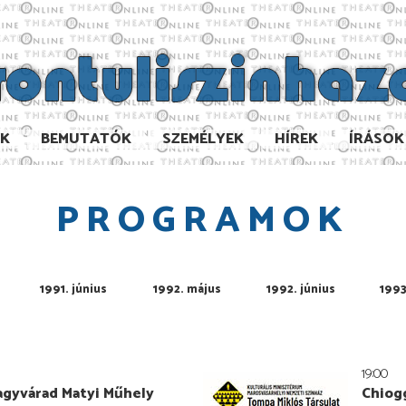
AK
BEMUTATÓK
SZEMÉLYEK
HÍREK
ÍRÁSOK
PROGRAMOK
1991. június
1992. május
1992. június
1993
19:00
agyvárad Matyi Műhely
Chiog