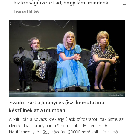
biztonságérzetet ad, hogy lám, mindenki
más nélkül is megvagyok magammal…”
Lovas Ildikó
Évadot zárt a Jurányi és őszi bemutatóra
készülnek az Átriumban
A Milf után a Kovács ikrek egy újabb színdarabot írtak őszre, az
idei évadban Jurányiban a 9 hónap alatt 18 premier - 6
kiállításmegnyitó - 355 előadás - 30.000 néző volt – és díjeső.