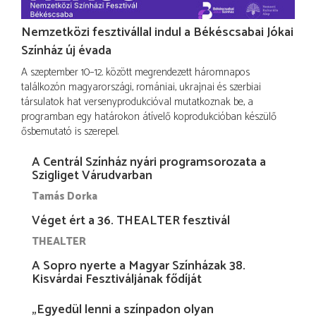
Nemzetközi fesztivállal indul a Békéscsabai Jókai
Színház új évada
A szeptember 10–12. között megrendezett háromnapos
találkozón magyarországi, romániai, ukrajnai és szerbiai
társulatok hat versenyprodukcióval mutatkoznak be, a
programban egy határokon átívelő koprodukcióban készülő
ősbemutató is szerepel.
A Centrál Színház nyári programsorozata a
Szigliget Várudvarban
Tamás Dorka
Véget ért a 36. THEALTER fesztivál
THEALTER
A Sopro nyerte a Magyar Színházak 38.
Kisvárdai Fesztiváljának fődíját
„Egyedül lenni a színpadon olyan