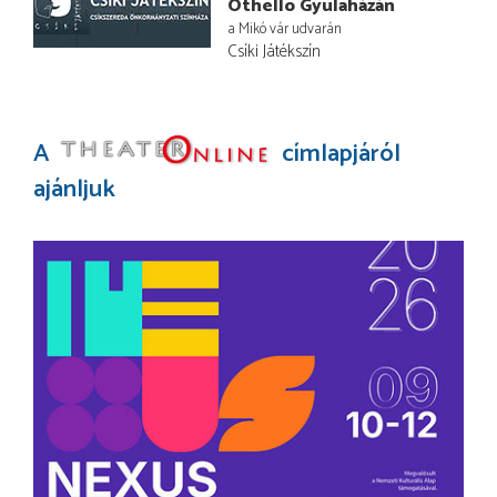
Othello Gyulaházán
a Mikó vár udvarán
Csíki Játékszín
A
címlapjáról
ajánljuk