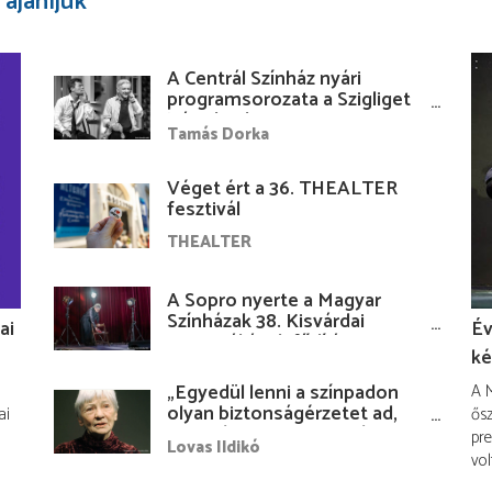
 ajánljuk
A Centrál Színház nyári
programsorozata a Szigliget
Várudvarban
Tamás Dorka
Véget ért a 36. THEALTER
fesztivál
THEALTER
A Sopro nyerte a Magyar
Színházak 38. Kisvárdai
ai
Év
Fesztiváljának fődíját
ké
„Egyedül lenni a színpadon
A M
olyan biztonságérzetet ad,
ai
ősz
hogy lám, mindenki más
pre
Lovas Ildikó
nélkül is megvagyok
vol
magammal…”