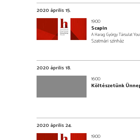
2020 április 15.
19:00
Scapin
A Harag György Társulat You
Szatmári színház
2020 április 18.
16:00
Költészetünk Ünnep
2020 április 24.
19:00