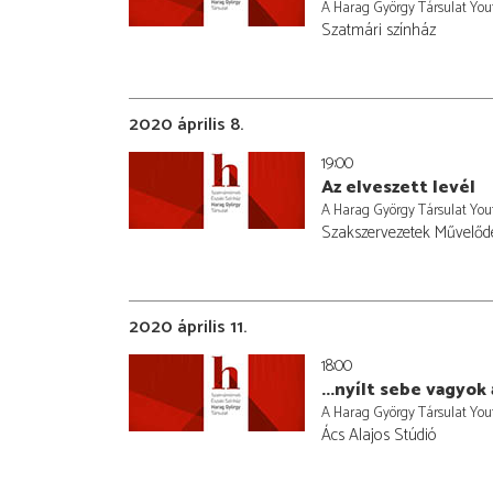
A Harag György Társulat You
Szatmári színház
2020 április 8.
19:00
Az elveszett levél
A Harag György Társulat You
Szakszervezetek Művelőd
2020 április 11.
18:00
...nyílt sebe vagyok
A Harag György Társulat You
Ács Alajos Stúdió