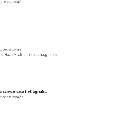
tube-csatornáján
tube-csatornáján
ési Háza, Szatmárnémeti, nagyterem
 a szíven szúrt világnak…
tube-csatornáján