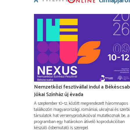
A
címlapjáról
Nemzetközi fesztivállal indul a Békéscsab
Jókai Színház új évada
A szeptember 10–12. között megrendezett háromnapos
találkozón magyarországi, romániai, ukrajnai és szerbi
társulatok hat versenyprodukcióval mutatkoznak be, a
programban egy határokon átívelő koprodukcióban
készülő ősbemutató is szerepel.