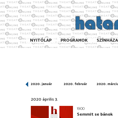
NYITÓLAP
PROGRAMOK
SZÍNHÁZ
019. december
2020. január
2020. február
2020. márci
2020 április 3.
19:00
Semmit se bánok