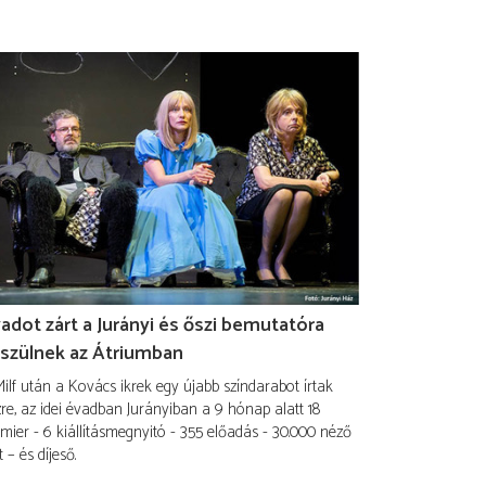
adot zárt a Jurányi és őszi bemutatóra
szülnek az Átriumban
ilf után a Kovács ikrek egy újabb színdarabot írtak
re, az idei évadban Jurányiban a 9 hónap alatt 18
mier - 6 kiállításmegnyitó - 355 előadás - 30.000 néző
t – és díjeső.