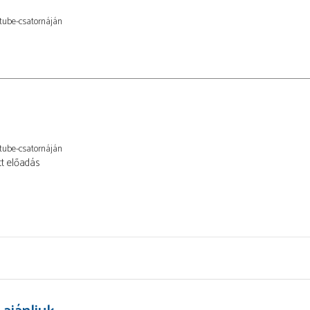
tube-csatornáján
tube-csatornáján
tt előadás