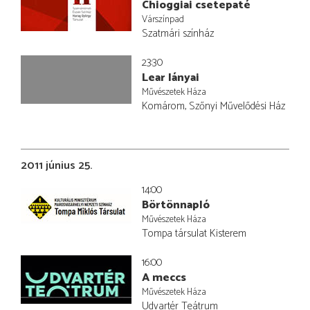
Chioggiai csetepaté
Várszínpad
Szatmári színház
23:30
Lear lányai
Művészetek Háza
Komárom, Szőnyi Művelődési Ház
2011 június 25.
14:00
Börtönnapló
Művészetek Háza
Tompa társulat Kisterem
16:00
A meccs
Művészetek Háza
Udvartér Teátrum