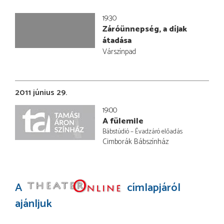
19:30
Záróünnepség, a díjak
átadása
Várszínpad
2011 június 29.
19:00
A fülemile
Bábstúdió – Évadzáró előadás
Cimborák Bábszínház
A
címlapjáról
ajánljuk