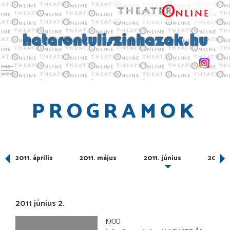
Toggle main menu visibility
PROGRAMOK
2011. április
2011. május
2011. június
2011. 
2011 június 2.
19:00