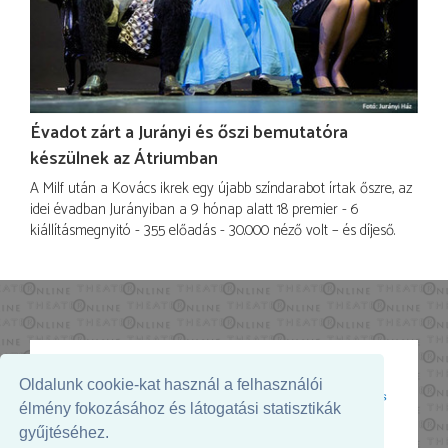
Évadot zárt a Jurányi és őszi bemutatóra
készülnek az Átriumban
A Milf után a Kovács ikrek egy újabb színdarabot írtak őszre, az
idei évadban Jurányiban a 9 hónap alatt 18 premier - 6
kiállításmegnyitó - 355 előadás - 30.000 néző volt – és díjeső.
Oldalunk cookie-kat használ a felhasználói
Az oldal megjelenését támogatja:
élmény fokozásához és látogatási statisztikák
gyűjtéséhez.