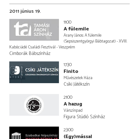
2011 június 19.
11:00
A fülemile
Arany János: A fülemile
(Sepsiszentgyörgyi Bábtagozat) - XVIII.
Kabóciádé Családi Fesztivál - Veszprém
Cimborák Bábszínház
17:30
Finito
Művészetek Háza
Csíki Játékszín
21:00
A hazug
Várszínpad
Figura Stúdió Színház
23:00
(Egy)mással