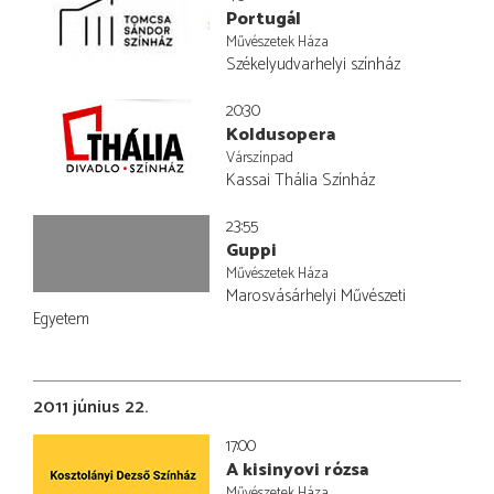
Portugál
Művészetek Háza
Székelyudvarhelyi színház
20:30
Koldusopera
Várszínpad
Kassai Thália Színház
23:55
Guppi
Művészetek Háza
Marosvásárhelyi Művészeti
Egyetem
2011 június 22.
17:00
A kisinyovi rózsa
Művészetek Háza