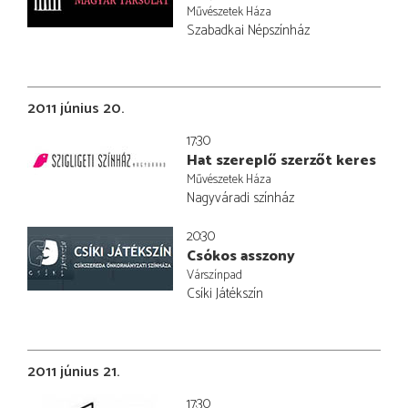
Művészetek Háza
Szabadkai Népszínház
2011 június 20.
17:30
Hat szereplő szerzőt keres
Művészetek Háza
Nagyváradi színház
20:30
Csókos asszony
Várszínpad
Csíki Játékszín
2011 június 21.
17:30