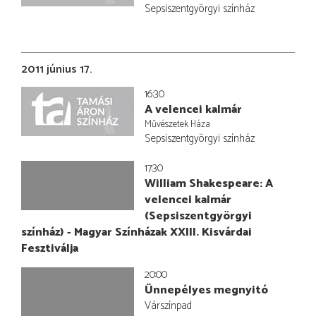
Sepsiszentgyörgyi színház
2011 június 17.
16:30
A velencei kalmár
Művészetek Háza
Sepsiszentgyörgyi színház
17:30
William Shakespeare: A
velencei kalmár
(Sepsiszentgyörgyi
színház) - Magyar Színházak XXIII. Kisvárdai
Fesztiválja
20:00
Ünnepélyes megnyitó
Várszínpad