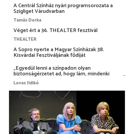
A Centrál Színház nyári programsorozata a
Szigliget Várudvarban
Tamás Dorka
Véget ért a 36. THEALTER fesztivál
THEALTER
A Sopro nyerte a Magyar Színházak 38.
Kisvárdai Fesztiváljának fődíját
„Egyedül lenni a színpadon olyan
biztonságérzetet ad, hogy lám, mindenki
más nélkül is megvagyok magammal…”
Lovas Ildikó