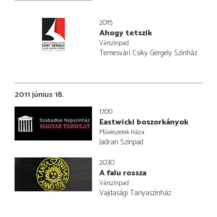
20:15
Ahogy tetszik
Várszínpad
Temesvári Csiky Gergely Színház
2011 június 18.
17:00
Eastwicki boszorkányok
Művészetek Háza
Jadran Színpad
20:30
A falu rossza
Várszínpad
Vajdasági Tanyaszínház