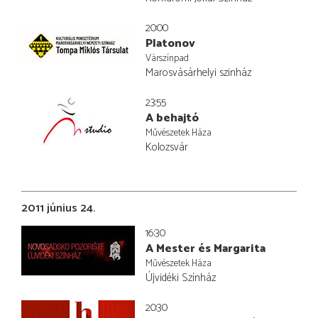
20:00
Platonov
Várszínpad
Marosvásárhelyi szinház
23:55
A behajtó
Művészetek Háza
Kolozsvár
2011 június 24.
16:30
A Mester és Margarita
Művészetek Háza
Újvidéki Színház
20:30