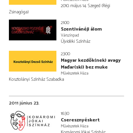
2010. május 14. Szeged (Régi
Zsinagóga)
21:00
Szentivánéji álom
Várszínpad
Újvidéki Színház
23:00
Magyar kezdők(nek) avagy
Mađar(ski) bez muke
Művészetek Háza
Kosztolányi Színház Szabadka
2011 június 23.
16:30
Cseresznyéskert
Művészetek Háza
Komáromi Jókai Színház