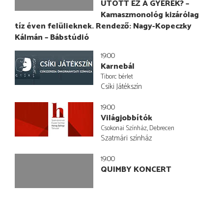
ÜTÖTT EZ A GYEREK? –
Kamaszmonológ kizárólag
tíz éven felülieknek. Rendező: Nagy-Kopeczky
Kálmán – Bábstúdió
19:00
Karnebál
Tiborc bérlet
Csíki Játékszín
19:00
Világjobbítók
Csokonai Színház, Debrecen
Szatmári színház
19:00
QUIMBY KONCERT