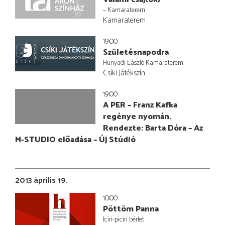
– Kamaraterem
Kamaraterem
19:00
Születésnapodra
Hunyadi László Kamaraterem
Csíki Játékszín
19:00
A PER – Franz Kafka
regénye nyomán.
Rendezte: Barta Dóra – Az
M-STUDIO előadása – Új Stúdió
2013 április 19.
10:00
Pöttöm Panna
Iciri-piciri bérlet