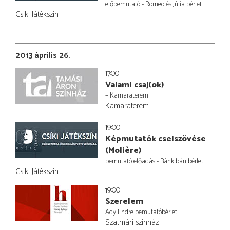
előbemutató - Romeo és Júlia bérlet
Csíki Játékszín
2013 április 26.
17:00
Valami csaj(ok)
– Kamaraterem
Kamaraterem
19:00
Képmutatók cselszövése
(Molière)
bemutató előadás - Bánk bán bérlet
Csíki Játékszín
19:00
Szerelem
Ady Endre bemutatóbérlet
Szatmári színház