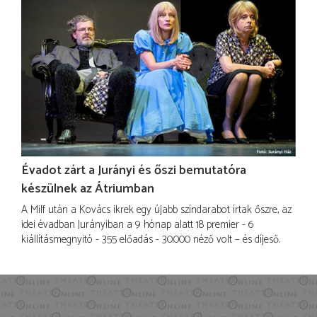
Évadot zárt a Jurányi és őszi bemutatóra
készülnek az Átriumban
A Milf után a Kovács ikrek egy újabb színdarabot írtak őszre, az
idei évadban Jurányiban a 9 hónap alatt 18 premier - 6
kiállításmegnyitó - 355 előadás - 30.000 néző volt – és díjeső.