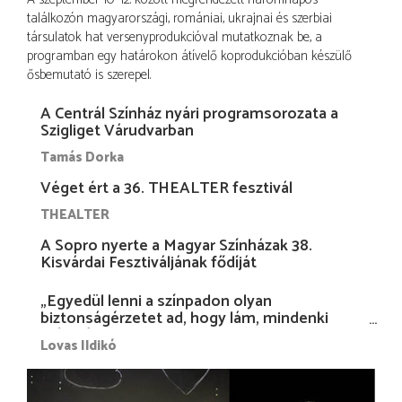
találkozón magyarországi, romániai, ukrajnai és szerbiai
társulatok hat versenyprodukcióval mutatkoznak be, a
programban egy határokon átívelő koprodukcióban készülő
ősbemutató is szerepel.
A Centrál Színház nyári programsorozata a
Szigliget Várudvarban
Tamás Dorka
Véget ért a 36. THEALTER fesztivál
THEALTER
A Sopro nyerte a Magyar Színházak 38.
Kisvárdai Fesztiváljának fődíját
„Egyedül lenni a színpadon olyan
biztonságérzetet ad, hogy lám, mindenki
más nélkül is megvagyok magammal…”
Lovas Ildikó