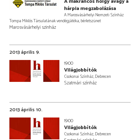
A makrancos hölgy avagy a
hárpia megzabolázása
A Marosvásárhelyi Nemzeti Színház
Tompa Miklós Társulatának vendégjátéka, bérletszünet
Marosvásárhelyi szinház
2013 április 9.
19:00
Világjobbítók
Csokonai Színház, Debrecen
Szatmári színház
2013 április 10.
19:00
Világjobbítók
Csokonai Színház, Debrecen