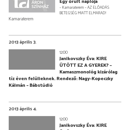
Egy őrült naplója
– Kamaraterem – AZ ELŐADÁS
BETEGSÉG MIATT ELMARAD!
Kamaraterem
2013 április 3.
12:00
Janikovszky Éva: KIRE
ÜTÖTT EZ A GYEREK? –
Kamaszmonológ kizárólag
tíz éven felülieknek. Rendező: Nagy-Kopeczky
Kálmán – Bábstúdió
2013 április 4.
12:00
Janikovszky Éva: KIRE