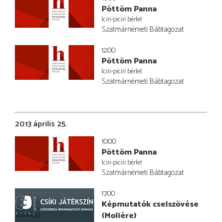
Pöttöm Panna
Iciri-piciri bérlet
Szatmárnémeti Bábtagozat
12:00
Pöttöm Panna
Iciri-piciri bérlet
Szatmárnémeti Bábtagozat
2013 április 25.
10:00
Pöttöm Panna
Iciri-piciri bérlet
Szatmárnémeti Bábtagozat
17:00
Képmutatók cselszövése
(Molière)