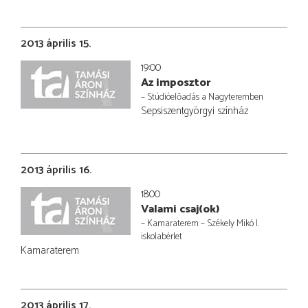
2013 április 15.
19:00
Az imposztor
– Stúdióelőadás a Nagyteremben
Sepsiszentgyörgyi színház
2013 április 16.
18:00
Valami csaj(ok)
– Kamaraterem – Székely Mikó I.
iskolabérlet
Kamaraterem
2013 április 17.