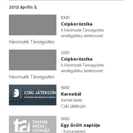
2013 április 5.
10:00
Csipkerózsika
A Háromszék Táncegyüttes
vendégjátéka, bérletszünet
Háromszék Táncegyüttes
12:00
Csipkerózsika
A Háromszék Táncegyüttes
vendégjátéka, bérletszünet
Háromszék Táncegyüttes
19:00
Karnebál
Hamlet bérlet
Csíki Játékszín
19:00
Egy őrült naplója
– Kamaraterem