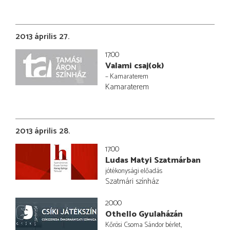
2013 április 27.
17:00
Valami csaj(ok)
– Kamaraterem
Kamaraterem
2013 április 28.
17:00
Ludas Matyi Szatmárban
jótékonysági előadás
Szatmári színház
20:00
Othello Gyulaházán
Kőrösi Csoma Sándor bérlet,