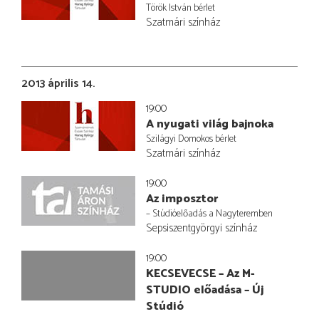
Török István bérlet
Szatmári színház
2013 április 14.
19:00
A nyugati világ bajnoka
Szilágyi Domokos bérlet
Szatmári színház
19:00
Az imposztor
– Stúdióelőadás a Nagyteremben
Sepsiszentgyörgyi színház
19:00
KECSEVECSE – Az M-
STUDIO előadása – Új
Stúdió