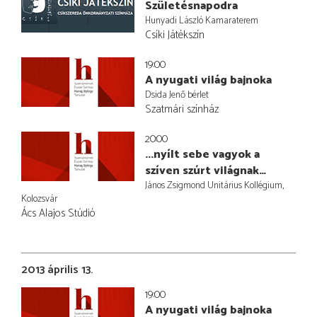
Születésnapodra
Hunyadi László Kamaraterem
Csíki Játékszín
19:00
A nyugati világ bajnoka
Dsida Jenő bérlet
Szatmári színház
20:00
...nyílt sebe vagyok a
szíven szúrt világnak…
János Zsigmond Unitárius Kollégium,
Kolozsvár
Ács Alajos Stúdió
2013 április 13.
19:00
A nyugati világ bajnoka