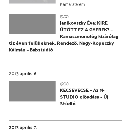
Kamaraterem
19:00
Janikovszky Éva: KIRE
ÜTÖTT EZ A GYEREK? –
Kamaszmonológ kizárólag
tíz éven felülieknek. Rendező: Nagy-Kopeczky
Kálmán – Bábstúdió
2013 április 6.
19:00
KECSEVECSE – Az M-
STUDIO előadása – Új
Stúdió
2013 április 7.