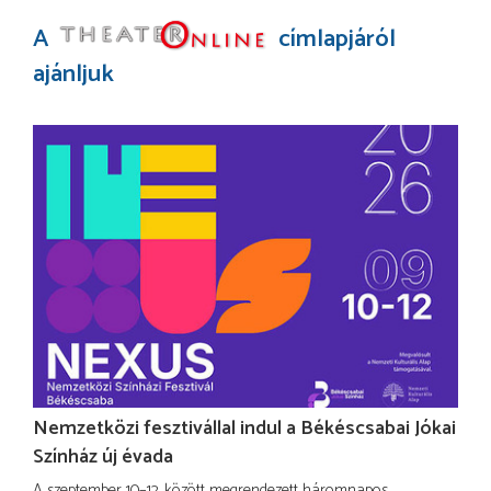
A
címlapjáról
ajánljuk
Nemzetközi fesztivállal indul a Békéscsabai Jókai
Színház új évada
A szeptember 10–12. között megrendezett háromnapos