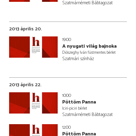
Szatmárnémeti Bábtagozat
2013 április 20.
19:00
A nyugati világ bajnoka
Diószeghy Iván füstmentes bérlet
Szatmári színház
2013 április 22.
10:00
Pöttöm Panna
Iciri-piciri bérlet
Szatmárnémeti Bábtagozat
12:00
Pöttöm Panna