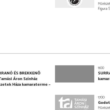
Művésze
Figura 
11:00
RRANÓ ÉS BREKKENÕ
SURR
Tamási Áron Színház
kamar
szetek Háza kamaraterme –
17:00
Godot
Művésze