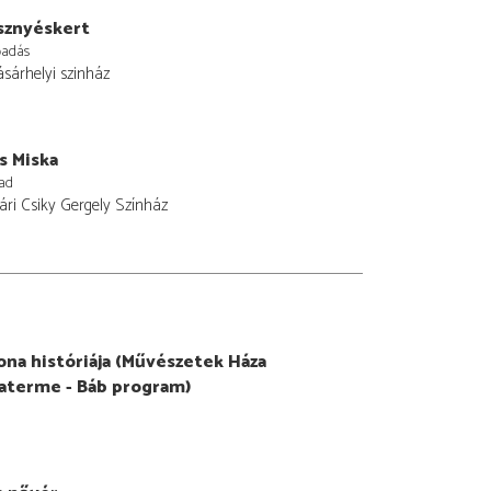
sznyéskert
őadás
sárhelyi szinház
s Miska
ad
ri Csiky Gergely Színház
na históriája (Művészetek Háza
aterme - Báb program)