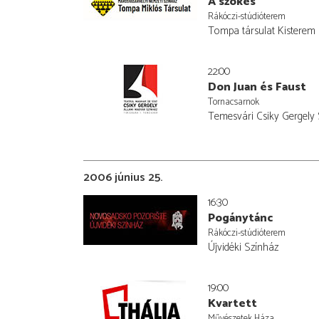
A szökés
Rákóczi-stúdióterem
Tompa társulat Kisterem
22:00
Don Juan és Faust
Tornacsarnok
Temesvári Csiky Gergely
2006 június 25.
16:30
Pogánytánc
Rákóczi-stúdióterem
Újvidéki Színház
19:00
Kvartett
Művészetek Háza