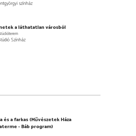
entgyörgyi színház
etek a láthatatlan városból
stúdióterem
Stúdió Színház
a és a farkas (Művészetek Háza
aterme - Báb program)