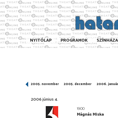
NYITÓLAP
PROGRAMOK
SZÍNHÁZ
005. október
2005. november
2005. december
2006. januá
2006 június 4.
19:00
Mágnás Miska