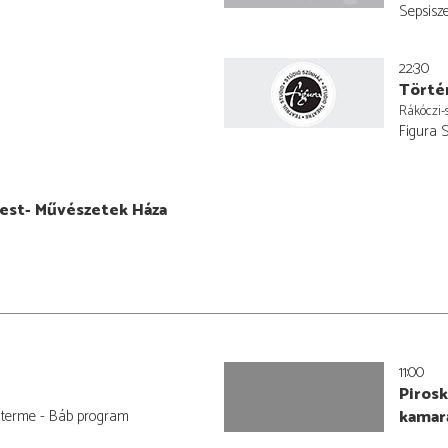
Sepsisz
22:30
Történ
Rákóczi-
Figura 
 est- Művészetek Háza
11:00
Pirosk
terme - Báb program
kamar