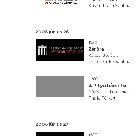
Kassai Thália Színház
2006 június 26.
16:30
Záróra
Rákóczi-stúdióterem
Szabadkai Népszínház
22:00
A Pityu bácsi fia
Művészetek Háza kamarate
Thália Télikert
2006 június 27.
16:30