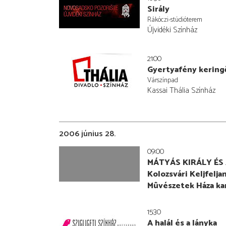
Sirály
Rákóczi-stúdióterem
Újvidéki Színház
21:00
Gyertyafény kering
Várszínpad
Kassai Thália Színház
2006 június 28.
09:00
MÁTYÁS KIRÁLY ÉS
Kolozsvári Keljfelj
Mûvészetek Háza ka
15:30
A halál és a lányka