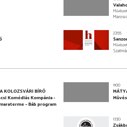
Valah
Művésze
Marosvá
23:55
ő
Sanzo
Művésze
Szatmár
11:00
 A KOLOZSVÁRI BÍRÓ
MÁTYÁ
ancsi Komédiás Kompánia -
Mûvés
maraterme – Báb program
17:30
Zsákb