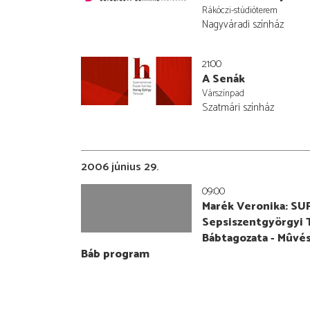
Rákóczi-stúdióterem
Nagyváradi színház
21:00
A Senák
Várszínpad
Szatmári színház
2006 június 29.
09:00
Marék Veronika:
SU
Sepsiszentgyörgyi 
Bábtagozata - Mûvé
Báb program