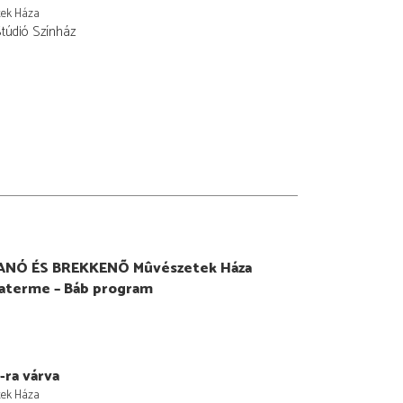
tek Háza
Stúdió Színház
ANÓ ÉS BREKKENÕ
Mûvészetek Háza
aterme – Báb program
-ra várva
tek Háza