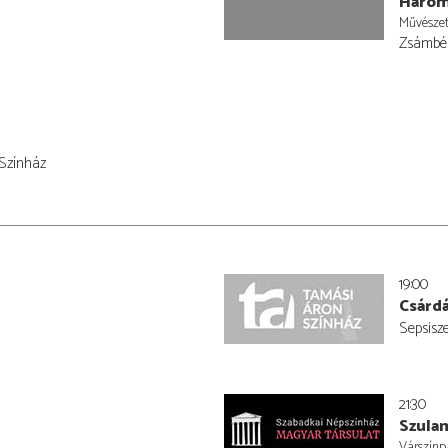
Három
Művésze
Zsámbék
 Színház
19:00
Csárdá
Sepsisz
21:30
Szula
Várszínp