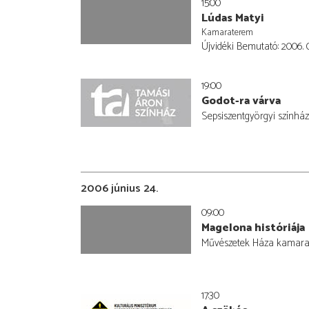
15:00
Lúdas Matyi
Kamaraterem
Újvidéki Bemutató: 2006. 0
19:00
Godot-ra várva
Sepsiszentgyörgyi színház
2006 június 24.
09:00
Magelona históriája
Művészetek Háza kamara
17:30