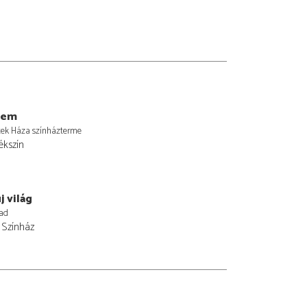
lem
ek Háza színházterme
tékszín
j világ
ad
i Színház