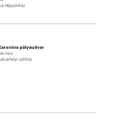
ai Népszínház
Karenina pályaudvar
tek Háza
udvarhelyi színház