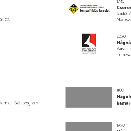
17:30
Csere
Stúdióel
6. 02.
Marosvá
20:30
Mágná
Várszínp
Temesvá
11:00
Magelo
terme - Báb program
kamar
19:30