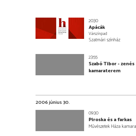
20:30
Apácák
Várszínpad
Szatmári színház
23:55
Szabó Tibor - zenés
kamaraterem
2006 június 30.
09:30
Piroska és a farkas
Művészetek Háza kamara