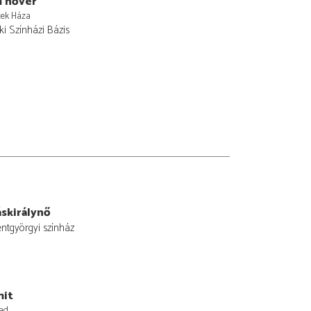
 nővér
tek Háza
i Színházi Bázis
skirálynő
entgyörgyi színház
mit
ad