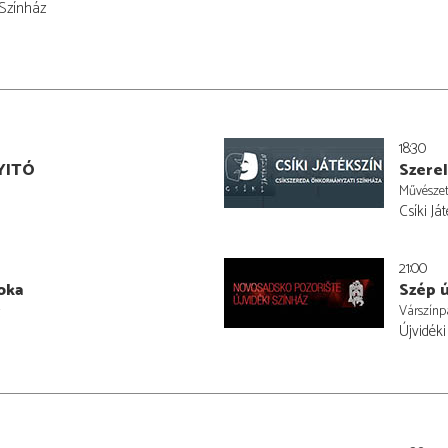
 Színház
18:30
YITÓ
Szere
Művészet
Csíki Já
21:00
oka
Szép ú
Várszínp
Újvidék