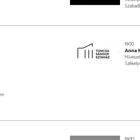
Szabadk
19:00
Anna 
Művésze
Székely
rem
19:00