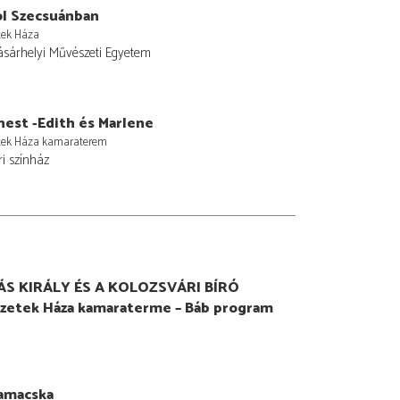
ol Szecsuánban
tek Háza
sárhelyi Művészeti Egyetem
nest -Edith és Marlene
tek Háza kamaraterem
i színház
S KIRÁLY ÉS A KOLOZSVÁRI BÍRÓ
zetek Háza kamaraterme – Báb program
amacska