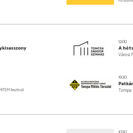
Kosztol
12:00
ykisasszony
A héts
Városi 
19:30
Patká
MITEM fesztivál
Tompa t
10:30