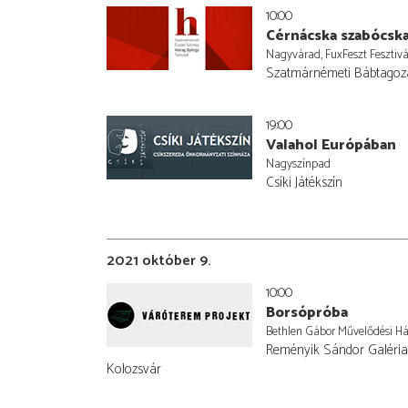
10:00
Cérnácska szabócsk
Nagyvárad, FuxFeszt Fesztivá
Szatmárnémeti Bábtagoz
19:00
Valahol Európában
Nagyszínpad
Csíki Játékszín
2021 október 9.
10:00
Borsópróba
Bethlen Gábor Művelődési Há
Reményik Sándor Galéria,
Kolozsvár