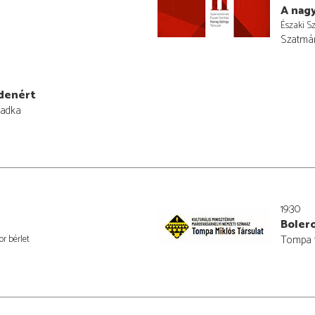
A nag
Északi Sz
Szatmár
ndenért
badka
19:30
Bolero
r bérlet
Tompa t