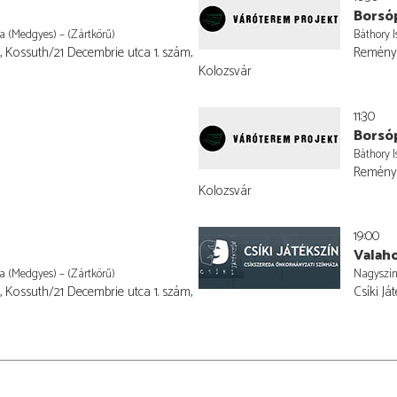
Borsó
la (Medgyes) – (Zártkörű)
Báthory I
 Kossuth/21 Decembrie utca 1. szám,
Reményi
Kolozsvár
11:30
Borsó
Báthory I
Reményi
Kolozsvár
19:00
Valah
la (Medgyes) – (Zártkörű)
Nagyszí
 Kossuth/21 Decembrie utca 1. szám,
Csíki Já