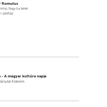
y Romulus
ínház, Nagy Iza bérlet
i színház
 - A magyar kultúra napja
ársulat Kisterem