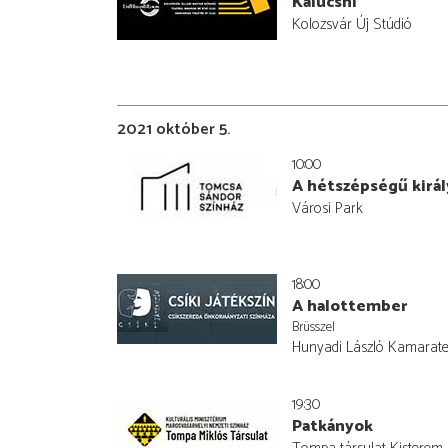
Kalucsni
Kolozsvár Új Stúdió
2021 október 5.
10:00
A hétszépségű királ
Városi Park
18:00
A halottember
Brüsszel
Hunyadi László Kamarat
19:30
Patkányok