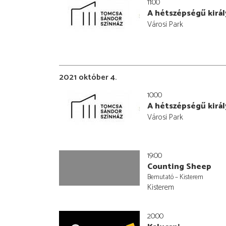
11:00
A hétszépségű királ
Városi Park
2021 október 4.
10:00
A hétszépségű királ
Városi Park
19:00
Counting Sheep
Bemutató – Kisterem
Kisterem
20:00