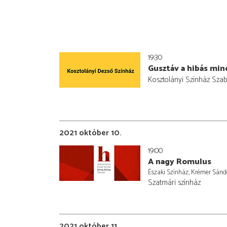
19:30
Gusztáv a hibás mi
Kosztolányi Színház Sza
2021 október 10.
19:00
A nagy Romulus
Északi Színház, Krémer Sándo
Szatmári színház
2021 október 11.