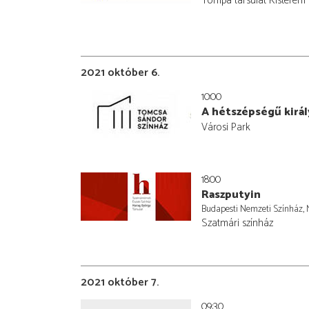
Tompa társulat Kisterem
2021 október 6.
10:00
A hétszépségű királ
Városi Park
18:00
Raszputyin
Budapesti Nemzeti Színház, 
Szatmári színház
2021 október 7.
09:30