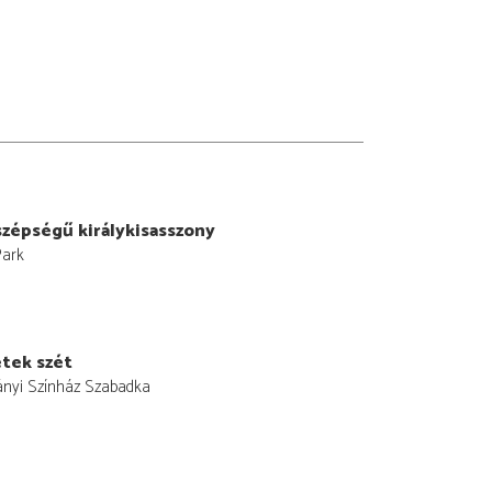
zépségű királykisasszony
Park
etek szét
ányi Színház Szabadka