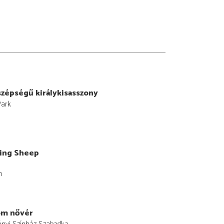
zépségű királykisasszony
Park
ing Sheep
m
om nővér