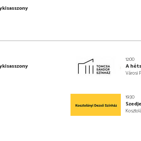
ykisasszony
12:00
ykisasszony
A héts
Városi 
19:30
Szedj
Kosztol