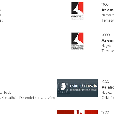
17:00
a
Az em
l
Nagyterm
at
Temesvá
20:00
Az em
Nagyterm
Temesvá
19:00
Valah
z (Torda)
Nagyszí
 Kossuth/21 Decembrie utca 1. szám,
Csíki Já
19:00