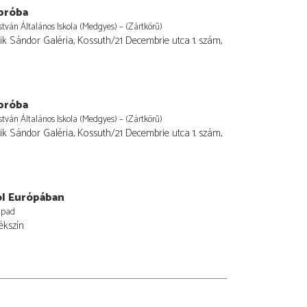
próba
stván Általános Iskola (Medgyes) – (Zártkörű)
k Sándor Galéria, Kossuth/21 Decembrie utca 1. szám,
próba
stván Általános Iskola (Medgyes) – (Zártkörű)
k Sándor Galéria, Kossuth/21 Decembrie utca 1. szám,
ol Európában
npad
tékszín