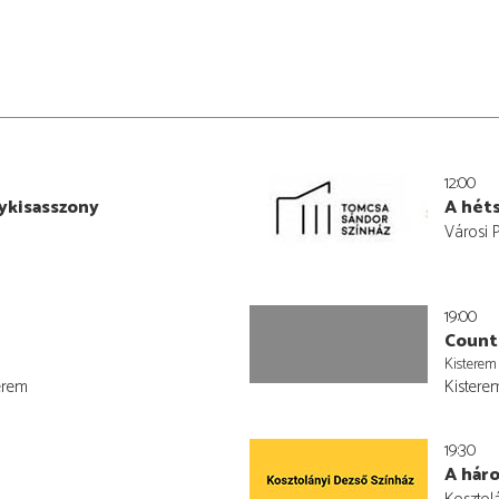
12:00
ykisasszony
A héts
Városi 
19:00
Count
Kisterem
erem
Kistere
19:30
A hár