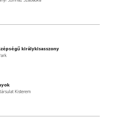
ányi Színház Szabadka
zépségű királykisasszony
Park
nyok
ársulat Kisterem