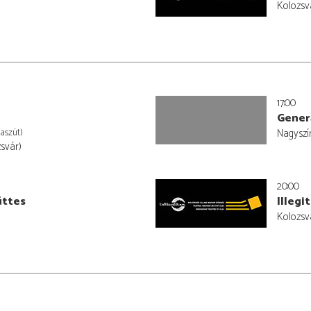
Kolozsv
17:00
Gener
laszút)
Nagyszí
svár)
20:00
üttes
Illegi
Kolozsv