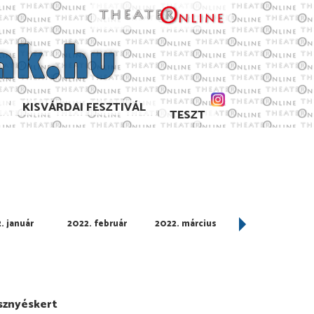
KISVÁRDAI FESZTIVÁL
TESZT
. január
2022. február
2022. március
2022. április
sznyéskert