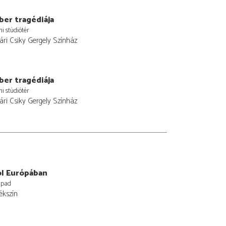
ber tragédiája
i stúdiótér
ri Csiky Gergely Színház
ber tragédiája
i stúdiótér
ri Csiky Gergely Színház
ol Európában
npad
tékszín