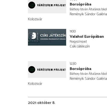
Borsópróba
Báthory István Általános Isko
Reményik Sándor Galéria,
Kolozsvár
11:00
Valahol Európában
Nagyszínpad
Csíki Játékszín
12:30
Borsópróba
Báthory István Általános Isko
Reményik Sándor Galéria,
Kolozsvár
2021 október 8.