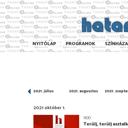
NYITÓLAP
PROGRAMOK
SZÍNHÁZ
021. június
2021. július
2021. augusztus
2021. szept
2021 október 1.
11:00
Terülj, terülj asztal