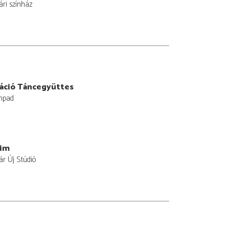
ári színház
áció Táncegyüttes
npad
tim
ár Új Stúdió