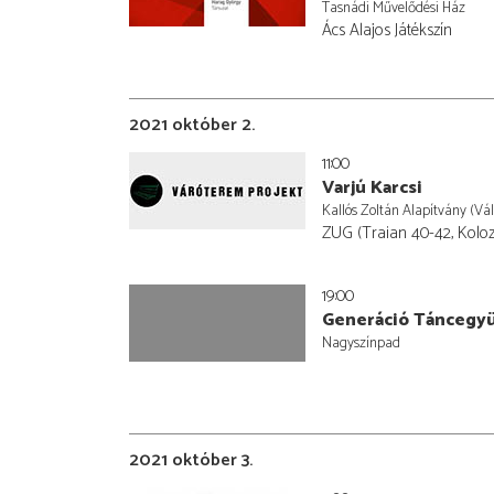
Tasnádi Művelődési Ház
Ács Alajos Játékszín
2021 október 2.
11:00
Varjú Karcsi
Kallós Zoltán Alapítvány (Vá
ZUG (Traian 40-42, Koloz
19:00
Generáció Táncegy
Nagyszínpad
2021 október 3.