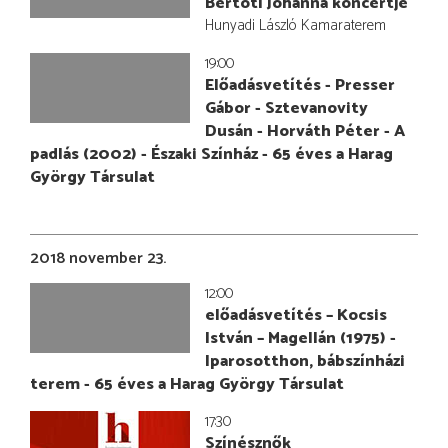
Bertóti Johanna koncertje
Hunyadi László Kamaraterem
19:00
Előadásvetítés - Presser
Gábor - Sztevanovity
Dusán - Horváth Péter - A
padlás (2002) - Északi Színház - 65 éves a Harag
György Társulat
2018 november 23.
12:00
előadásvetítés – Kocsis
István – Magellán (1975) -
Iparosotthon, bábszínházi
terem - 65 éves a Harag György Társulat
17:30
Színésznők