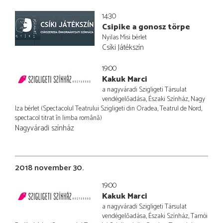
14:30
Csipike a gonosz törpe
Nyilas Misi bérlet
Csíki Játékszín
19:00
Kakuk Marci
a nagyváradi Szigligeti Társulat
vendégelőadása, Északi Színház, Nagy
Iza bérlet (Spectacolul Teatrului Szigligeti din Oradea, Teatrul de Nord,
spectacol titrat în limba română)
Nagyváradi színház
2018 november 30.
19:00
Kakuk Marci
a nagyváradi Szigligeti Társulat
vendégelőadása, Északi Színház, Tarnói