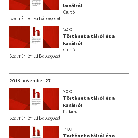
kanálról
Csurgó
Szatmárnémeti Bábtagozat
14:00
Történet a tálról és a
kanálról
Csurgó
Szatmárnémeti Bábtagozat
2018 november 27.
10:00
Történet a tálról és a
kanálról
Kadarkút
Szatmárnémeti Bábtagozat
14:00
Történet a tálról és a