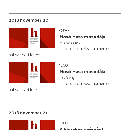
2018 november 20.
09:30
Mosó Masa mosodája
Magyargéres
Iparosotthon, Szatmárnémeti,
bábszínházi terem
12:00
Mosó Masa mosodája
Mezőfény
Iparosotthon, Szatmárnémeti,
bábszínházi terem
2018 november 21.
10:00
A kiskakas gyémánt