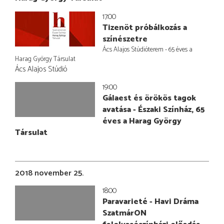
17:00
Tizenöt próbálkozás a
színészetre
Ács Alajos Stúdióterem - 65 éves a
Harag György Társulat
Ács Alajos Stúdió
19:00
Gálaest és örökös tagok
avatása - Északi Színház, 65
éves a Harag György
Társulat
2018 november 25.
18:00
Paravarieté - Havi Dráma
SzatmárON