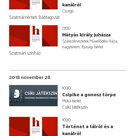
kanálról
Csurgó
Szatmárnémeti Bábtagozat
17:00
Mátyás király juhásza
Szakszervezetek Művelődési Háza,
nagyterem, ifjúsági bérlet
Szatmári színház
2018 november 28.
10:30
Csipike a gonosz törpe
Móka bérlet
Csíki Játékszín
10:30
Történet a tálról és a
kanálról