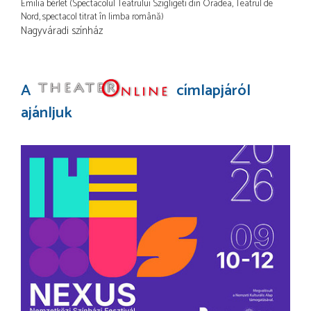
Emilia bérlet (Spectacolul Teatrului Szigligeti din Oradea, Teatrul de
Nord, spectacol titrat în limba română)
Nagyváradi színház
A
címlapjáról
ajánljuk