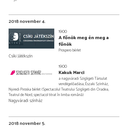
2018 november 4.
19:00
A főnök meg én meg a
főnök
Prospero bérlet
Csíki Játékszín
19:00
Kakuk Marci
a nagyváradi Szigligeti Társulat
vendégelőadása, Északi Színház,
Nyiredi Piroska bérlet (Spectacolul Teatrului Szigligeti din Oradea,
Teatrul de Nord, spectacol titrat în limba română)
Nagyváradi színház
2018 november 5.