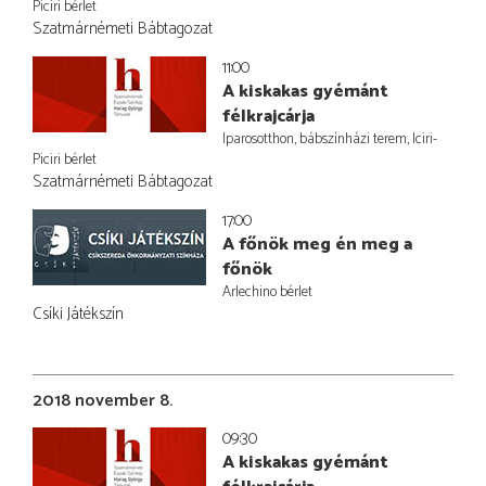
Piciri bérlet
Szatmárnémeti Bábtagozat
11:00
A kiskakas gyémánt
félkrajcárja
Iparosotthon, bábszínházi terem, Iciri-
Piciri bérlet
Szatmárnémeti Bábtagozat
17:00
A főnök meg én meg a
főnök
Arlechino bérlet
Csíki Játékszín
2018 november 8.
09:30
A kiskakas gyémánt