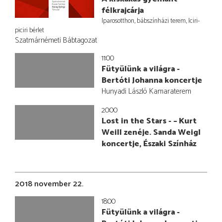
félkrajcárja
Iparosotthon, bábszínházi terem, Iciri-
piciri bérlet
Szatmárnémeti Bábtagozat
11:00
Fütyülünk a világra -
Bertóti Johanna koncertje
Hunyadi László Kamaraterem
20:00
Lost in the Stars - – Kurt
Weill zenéje. Sanda Weigl
koncertje, Északi Színház
2018 november 22.
18:00
Fütyülünk a világra -