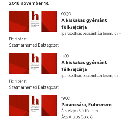
2018 november 13.
09:30
A kiskakas gyémánt
félkrajcárja
Iparosotthon, bábszínházi terem, Iciri-
Piciri bérlet
Szatmárnémeti Bábtagozat
11:00
A kiskakas gyémánt
félkrajcárja
Iparosotthon, bábszínházi terem, Iciri-
Piciri bérlet
Szatmárnémeti Bábtagozat
19:00
Parancsára, Führerem
Ács Alajos Stúdióterem
Ács Alajos Stúdió