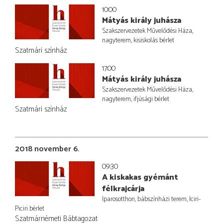
10:00
Mátyás király juhásza
Szakszervezetek Művelődési Háza,
nagyterem, kisiskolás bérlet
Szatmári színház
17:00
Mátyás király juhásza
Szakszervezetek Művelődési Háza,
nagyterem, ifjúsági bérlet
Szatmári színház
2018 november 6.
09:30
A kiskakas gyémánt
félkrajcárja
Iparosotthon, bábszínházi terem, Iciri-
Piciri bérlet
Szatmárnémeti Bábtagozat