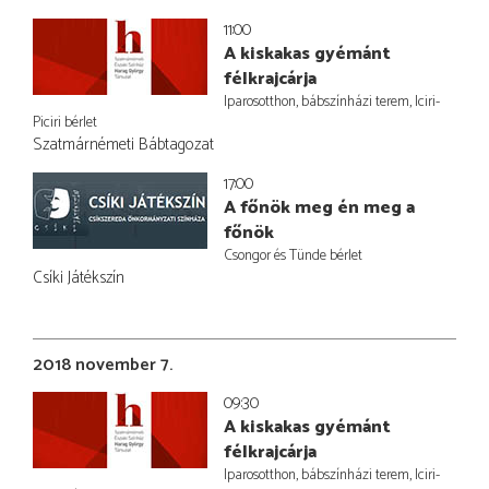
11:00
A kiskakas gyémánt
félkrajcárja
Iparosotthon, bábszínházi terem, Iciri-
Piciri bérlet
Szatmárnémeti Bábtagozat
17:00
A főnök meg én meg a
főnök
Csongor és Tünde bérlet
Csíki Játékszín
2018 november 7.
09:30
A kiskakas gyémánt
félkrajcárja
Iparosotthon, bábszínházi terem, Iciri-