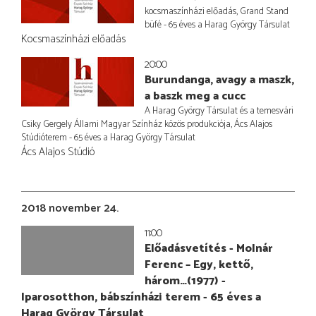
kocsmaszínházi előadás, Grand Stand
büfé - 65 éves a Harag György Társulat
Kocsmaszínházi előadás
20:00
Burundanga, avagy a maszk,
a baszk meg a cucc
A Harag György Társulat és a temesvári
Csiky Gergely Állami Magyar Színház közös produkciója, Ács Alajos
Stúdióterem - 65 éves a Harag György Társulat
Ács Alajos Stúdió
2018 november 24.
11:00
Előadásvetítés - Molnár
Ferenc – Egy, kettő,
három…(1977) -
Iparosotthon, bábszínházi terem - 65 éves a
Harag György Társulat