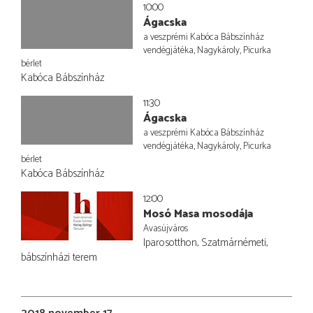
10:00
Ágacska
a veszprémi Kabóca Bábszínház
vendégjátéka, Nagykároly, Picurka
bérlet
Kabóca Bábszínház
11:30
Ágacska
a veszprémi Kabóca Bábszínház
vendégjátéka, Nagykároly, Picurka
bérlet
Kabóca Bábszínház
12:00
Mosó Masa mosodája
Avasújváros
Iparosotthon, Szatmárnémeti,
bábszínházi terem