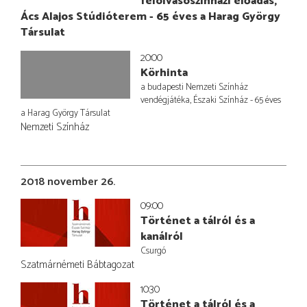
felolvasószínházi előadás,
Ács Alajos Stúdióterem - 65 éves a Harag György
Társulat
20:00
Körhinta
a budapesti Nemzeti Színház
vendégjátéka, Északi Színház - 65 éves
a Harag György Társulat
Nemzeti Színház
2018 november 26.
09:00
Történet a tálról és a
kanálról
Csurgó
Szatmárnémeti Bábtagozat
10:30
Történet a tálról és a