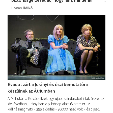
biztonságérzetet ad, hogy lám, mindenki
más nélkül is megvagyok magammal…”
Lovas Ildikó
Évadot zárt a Jurányi és őszi bemutatóra
készülnek az Átriumban
A Milf után a Kovács ikrek egy újabb színdarabot írtak őszre, az
idei évadban Jurányiban a 9 hónap alatt 18 premier - 6
kiállításmegnyitó - 355 előadás - 30.000 néző volt – és díjeső.