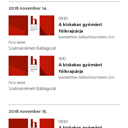
2018 november 14.
09:30
A kiskakas gyémánt
félkrajcárja
Iparosotthon, bábszínházi terem, Iciri-
Piciri bérlet
Szatmárnémeti Bábtagozat
11:00
A kiskakas gyémánt
félkrajcárja
Iparosotthon, bábszínházi terem, Iciri-
Piciri bérlet
Szatmárnémeti Bábtagozat
2018 november 15.
09:30
A kiskakas gyémánt