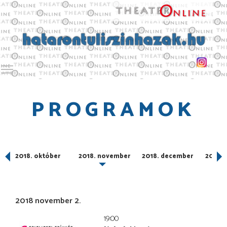
Toggle main menu visibility
PROGRAMOK
ber
2018. október
2018. november
2018. december
2019. 
2018 november 2.
19:00