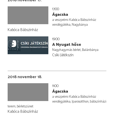
2018 november 17.
17:00
Ágacska
a veszprémi Kabóca Bábszínház
vendégjátéka, Nagybánya
Kabóca Bábszínház
19:00
A Nyugat hőse
Nagyhagymás bérlet, Balánbánya
Csíki Játékszín
2018 november 18.
11:00
Ágacska
a veszprémi Kabóca Bábszínház
vendégjátéka, Iparosotthon, bábszínházi
terem, bérletszünet
Kabóca Bábszínház