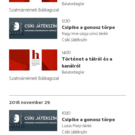
Balatonboglár
Szatmárnémeti Bábtagozat
12:30
Csipike a gonosz törpe
Nagy Imre sárga színű bérlet
Csíki Játékszín
14:00
Történet a tálról és a
kanálról
Balatonboglár
Szatmárnémeti Bábtagozat
2018 november 29.
10:30
Csipike a gonosz törpe
Ludas Matyi bérlet
Csíki Játékszín