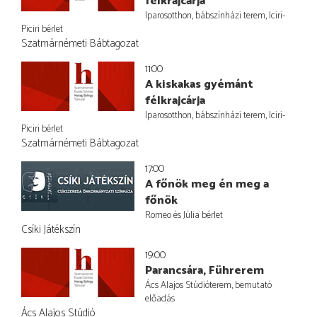
félkrajcárja
Iparosotthon, bábszínházi terem, Iciri-
Piciri bérlet
Szatmárnémeti Bábtagozat
11:00
A kiskakas gyémánt
félkrajcárja
Iparosotthon, bábszínházi terem, Iciri-
Piciri bérlet
Szatmárnémeti Bábtagozat
17:00
A főnök meg én meg a
főnök
Romeo és Júlia bérlet
Csíki Játékszín
19:00
Parancsára, Führerem
Ács Alajos Stúdióterem, bemutató
előadás
Ács Alajos Stúdió