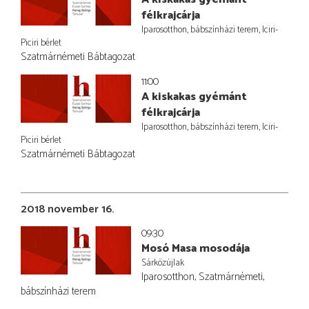
félkrajcárja
Iparosotthon, bábszínházi terem, Iciri-
Piciri bérlet
Szatmárnémeti Bábtagozat
11:00
A kiskakas gyémánt
félkrajcárja
Iparosotthon, bábszínházi terem, Iciri-
Piciri bérlet
Szatmárnémeti Bábtagozat
2018 november 16.
09:30
Mosó Masa mosodája
Sárközújlak
Iparosotthon, Szatmárnémeti,
bábszínházi terem