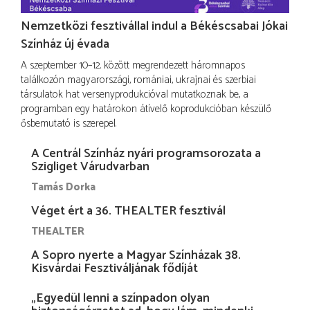
Nemzetközi fesztivállal indul a Békéscsabai Jókai
Színház új évada
A szeptember 10–12. között megrendezett háromnapos
találkozón magyarországi, romániai, ukrajnai és szerbiai
társulatok hat versenyprodukcióval mutatkoznak be, a
programban egy határokon átívelő koprodukcióban készülő
ősbemutató is szerepel.
A Centrál Színház nyári programsorozata a
Szigliget Várudvarban
Tamás Dorka
Véget ért a 36. THEALTER fesztivál
THEALTER
A Sopro nyerte a Magyar Színházak 38.
Kisvárdai Fesztiváljának fődíját
„Egyedül lenni a színpadon olyan