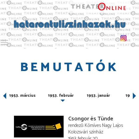
Toggle main menu visibility
BEMUTATÓK
1953. március
1953. február
1953. január
1949. 
Csongor és Tünde
rendező
Kőmíves Nagy Lajos
Kolozsvári színház
1953. február 20.