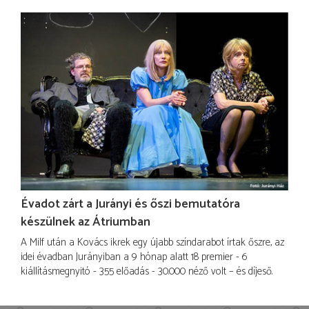
Évadot zárt a Jurányi és őszi bemutatóra
készülnek az Átriumban
A Milf után a Kovács ikrek egy újabb színdarabot írtak őszre, az
idei évadban Jurányiban a 9 hónap alatt 18 premier - 6
kiállításmegnyitó - 355 előadás - 30.000 néző volt – és díjeső.