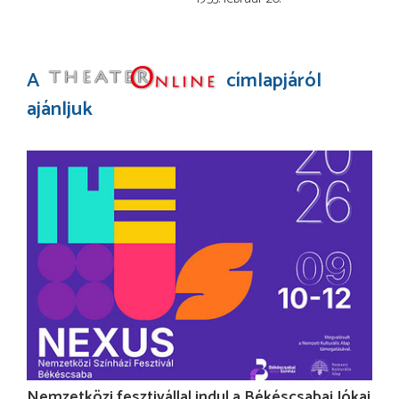
A
címlapjáról
ajánljuk
Nemzetközi fesztivállal indul a Békéscsabai Jókai