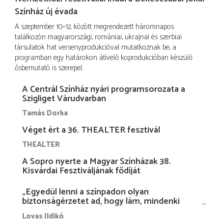
Színház új évada
A szeptember 10–12. között megrendezett háromnapos
találkozón magyarországi, romániai, ukrajnai és szerbiai
társulatok hat versenyprodukcióval mutatkoznak be, a
programban egy határokon átívelő koprodukcióban készülő
ősbemutató is szerepel.
A Centrál Színház nyári programsorozata a
Szigliget Várudvarban
Tamás Dorka
Véget ért a 36. THEALTER fesztivál
THEALTER
A Sopro nyerte a Magyar Színházak 38.
Kisvárdai Fesztiváljának fődíját
„Egyedül lenni a színpadon olyan
biztonságérzetet ad, hogy lám, mindenki
más nélkül is megvagyok magammal…”
Lovas Ildikó