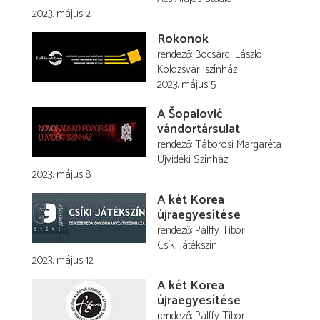
2023. május 2.
Rokonok
rendező
Bocsárdi László
Kolozsvári színház
2023. május 5.
A Šopalović
vándortársulat
rendező
Táborosi Margaréta
Újvidéki Színház
2023. május 8.
A két Korea
újraegyesítése
rendező
Pálffy Tibor
Csíki Játékszín
2023. május 12.
A két Korea
újraegyesítése
rendező
Pálffy Tibor