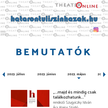
Toggle main menu visibility
BEMUTATÓK
ber
2023. július
2023. június
2023. május
2023. á
„...majd és mindig csak
találkozhatunk...”
rendező
Szugyiczky István
Ács Alajos Stúdió