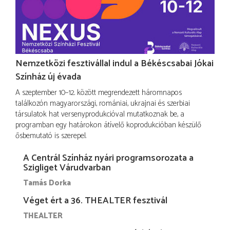
Nemzetközi fesztivállal indul a Békéscsabai Jókai
Színház új évada
A szeptember 10–12. között megrendezett háromnapos
találkozón magyarországi, romániai, ukrajnai és szerbiai
társulatok hat versenyprodukcióval mutatkoznak be, a
programban egy határokon átívelő koprodukcióban készülő
ősbemutató is szerepel.
A Centrál Színház nyári programsorozata a
Szigliget Várudvarban
Tamás Dorka
Véget ért a 36. THEALTER fesztivál
THEALTER