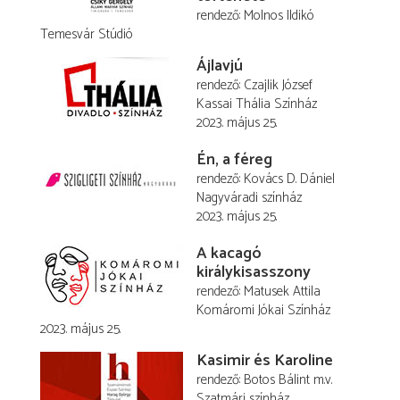
rendező
Molnos Ildikó
Temesvár Stúdió
Ájlavjú
rendező
Czajlik József
Kassai Thália Színház
2023. május 25.
Én, a féreg
rendező
Kovács D. Dániel
Nagyváradi színház
2023. május 25.
A kacagó
királykisasszony
rendező
Matusek Attila
Komáromi Jókai Színház
2023. május 25.
Kasimir és Karoline
rendező
Botos Bálint
m.v.
Szatmári színház