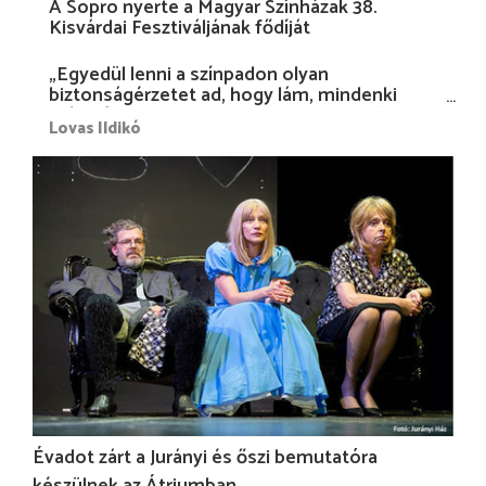
A Sopro nyerte a Magyar Színházak 38.
Kisvárdai Fesztiváljának fődíját
„Egyedül lenni a színpadon olyan
biztonságérzetet ad, hogy lám, mindenki
más nélkül is megvagyok magammal…”
Lovas Ildikó
Évadot zárt a Jurányi és őszi bemutatóra
készülnek az Átriumban