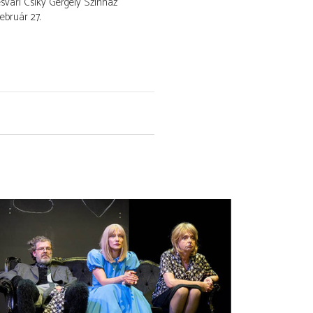
vári Csiky Gergely Színház
február 27.