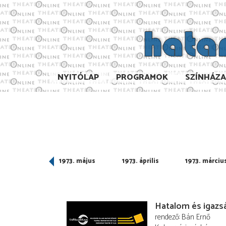
NYITÓLAP
PROGRAMOK
SZÍNHÁZ
973. június
1973. május
1973. április
1973. márciu
Hatalom és igazs
rendező
Bán Ernő