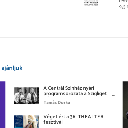
Temes
1973. 
 ajánljuk
A Centrál Színház nyári
programsorozata a Szigliget
Várudvarban
Tamás Dorka
Véget ért a 36. THEALTER
fesztivál