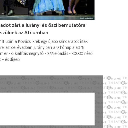
adot zárt a Jurányi és őszi bemutatóra
szülnek az Átriumban
ilf után a Kovács ikrek egy újabb színdarabot írtak
re, az idei évadban Jurányiban a 9 hónap alatt 18
mier - 6 kiállításmegnyitó - 355 előadás - 30.000 néző
t – és díjeső.