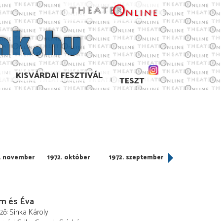
KISVÁRDAI FESZTIVÁL
TESZT
. november
1972. október
1972. szeptember
1972. június
m és Éva
ező
Sinka Károly