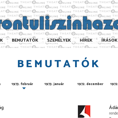
AK
BEMUTATÓK
SZEMÉLYEK
HÍREK
ÍRÁSOK
BEMUTATÓK
s
1973. február
1973. január
1972. december
1972
ág
Ádá
rend