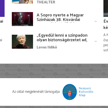
THEALTER
A Sopro nyerte a Magyar
Színházak 38. Kisvárdai
ai
Év
Fesztiváljának fődíját
ké
„Egyedül lenni a színpadon
A M
olyan biztonságérzetet ad,
ai
ősz
hogy lám, mindenki más
pre
Lovas Ildikó
nélkül is megvagyok
vol
magammal…”
Az oldal megjelenését támogatja: